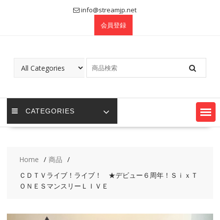
Skip
info@streamjp.net
to
会員登録
content
CATEGORIES
Home
商品
ＣＤＴＶライブ！ライブ！ ★デビュー６周年！ＳｉｘＴ
ＯＮＥＳマンスリーＬＩＶＥ