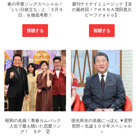
春の卒業ソングスペシャル！
週刊ナイナイミュージック【涙
「いい日旅立ち」と「３月９
の最終回！？ＨＡＮＡ増田貴久
日」を徹底考察！
ビーファａｎｏ】
視聴する
視聴する
昭和の名曲！青春カムバック
徳光和夫の名曲にっぽん ▼星野
人生で最も聴いた恋愛ソン
哲郎＜生誕１００年スペシャル
グ！ ＳＰ ②
＞