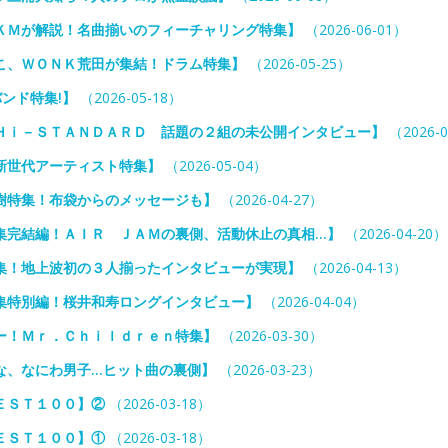
ＫＭが解説！名曲揃いのフィーチャリング特集】
（2026-06-01）
こ、ＷＯＮＫ荒田が集結！ドラム特集】
（2026-05-25）
バンド特集!】
（2026-05-18）
Ｈｉ－ＳＴＡＮＤＡＲＤ 話題の２組の未公開インタビュー】
（2026-0
新世代アーティスト特集】
（2026-05-04）
樹特集！布袋からのメッセージも】
（2026-04-27）
集完結編！ＡＩＲ ＪＡＭの裏側、活動休止の真相…】
（2026-04-20）
集！地上波初の３人揃ったインタビューが実現】
（2026-04-13）
集特別編！桜井和寿ロングインタビュー】
（2026-04-04）
ー！Ｍｒ．Ｃｈｉｌｄｒｅｎ特集】
（2026-03-30）
な、なにわ男子…ヒット曲の裏側】
（2026-03-23）
ＥＳＴ１００】②
（2026-03-18）
ＥＳＴ１００】①
（2026-03-18）