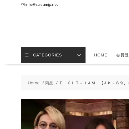
Skip
info@streamjp.net
to
content
CATEGORIES
HOME
会員登
Home
商品
ＥＩＧＨＴ－ＪＡＭ 【ＡＫ－６９、