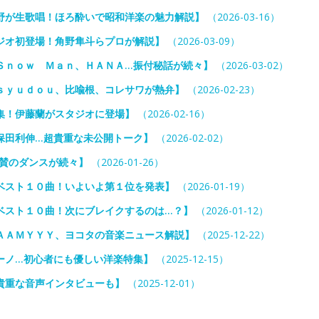
野が生歌唱！ほろ酔いで昭和洋楽の魅力解説】
（2026-03-16）
ジオ初登場！角野隼斗らプロが解説】
（2026-03-09）
Ｓｎｏｗ Ｍａｎ、ＨＡＮＡ…振付秘話が続々】
（2026-03-02）
ｓｙｕｄｏｕ、比喩根、コレサワが熱弁】
（2026-02-23）
集！伊藤蘭がスタジオに登場】
（2026-02-16）
保田利伸…超貴重な未公開トーク】
（2026-02-02）
ロ絶賛のダンスが続々】
（2026-01-26）
ベスト１０曲！いよいよ第１位を発表】
（2026-01-19）
ベスト１０曲！次にブレイクするのは…？】
（2026-01-12）
ＡＡＭＹＹＹ、ヨコタの音楽ニュース解説】
（2025-12-22）
ーノ…初心者にも優しい洋楽特集】
（2025-12-15）
貴重な音声インタビューも】
（2025-12-01）