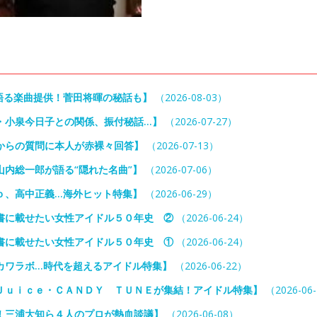
語る楽曲提供！菅田将暉の秘話も】
（2026-08-03）
・小泉今日子との関係、振付秘話…】
（2026-07-27）
からの質問に本人が赤裸々回答】
（2026-07-13）
内総一郎が語る“隠れた名曲”】
（2026-07-06）
ｏ、高中正義…海外ヒット特集】
（2026-06-29）
書に載せたい女性アイドル５０年史 ②
（2026-06-24）
書に載せたい女性アイドル５０年史 ①
（2026-06-24）
カワラボ…時代を超えるアイドル特集】
（2026-06-22）
Ｊｕｉｃｅ・ＣＡＮＤＹ ＴＵＮＥが集結！アイドル特集】
（2026-06
！三浦大知ら４人のプロが熱血談議】
（2026-06-08）