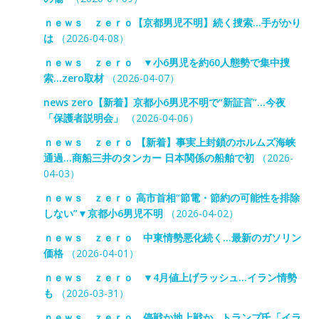
ｎｅｗｓ ｚｅｒｏ【京都男児不明】続く捜索…手がかり
は
（2026-04-08）
ｎｅｗｓ ｚｅｒｏ ▼小6男児を約60人態勢で集中捜
索…zero取材
（2026-04-07）
news zero【新着】京都小6男児不明で“新証言”…今夜
「保護者説明会」
（2026-04-06）
ｎｅｗｓ ｚｅｒｏ 【新着】事実上封鎖のホルムズ海峡
通過…商船三井のタンカー 日本関係の船舶で初
（2026-
04-03）
ｎｅｗｓ ｚｅｒｏ 高市首相“節電・節約の可能性を排除
しない”▼京都小6男児不明
（2026-04-02）
ｎｅｗｓ ｚｅｒｏ 中東情勢悪化続く…最新のガソリン
価格
（2026-04-01）
ｎｅｗｓ ｚｅｒｏ ▼4月値上げラッシュ…イラン情勢
も
（2026-03-31）
ｎｅｗｓ ｚｅｒｏ 停戦か地上戦か…トランプ氏「イラ