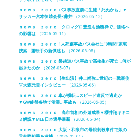
ｎｅｗｓ ｚｅｒｏ バス事故直前に生徒「死ぬかも」▼
サッカー宮本恒靖会長×藤井
（2026-05-12）
ｎｅｗｓ ｚｅｒｏ クロマグロ豊漁も漁獲枠で…価格へ
の影響は
（2026-05-11）
ｎｅｗｓ ｚｅｒｏ 1人死傷事故バス会社に“9時間”家宅
捜索…運転手の新供述も
（2026-05-08）
ｎｅｗｓ ｚｅｒｏ 磐越道バス事故で高校生が死亡…何が
起きたのか
（2026-05-07）
ｎｅｗｓ ｚｅｒｏ【生出演】井上尚弥…世紀の一戦裏側
▽大森元貴インタビュー
（2026-05-06）
ｎｅｗｓ ｚｅｒｏ 車が横転…スピード違反で逃走か
▼GW終盤各地で渋滞…事故も
（2026-05-05）
ｎｅｗｓ ｚｅｒｏ 高市首相の外遊成果▼櫻井翔キキコ
ミ解説▼MLB日本選手最新
（2026-05-04）
ｎｅｗｓ ｚｅｒｏ 大阪・和泉市の母娘刺殺事件で娘の
元交際相手を逮捕
（2026-05-01）