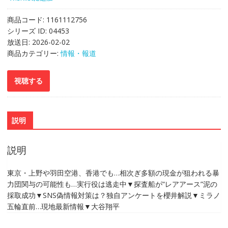
商品コード:
1161112756
シリーズ ID:
04453
放送日:
2026-02-02
商品カテゴリー:
情報・報道
説明
説明
東京・上野や羽田空港、香港でも…相次ぎ多額の現金が狙われる暴
力団関与の可能性も…実行役は逃走中▼探査船が“レアアース”泥の
採取成功▼SNS偽情報対策は？独自アンケートを櫻井解説▼ミラノ
五輪直前…現地最新情報▼大谷翔平