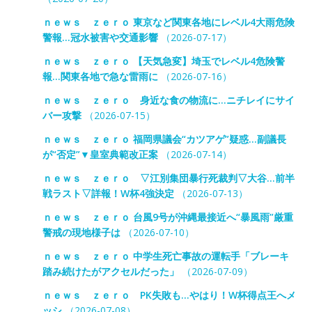
ｎｅｗｓ ｚｅｒｏ 東京など関東各地にレベル4大雨危険
警報…冠水被害や交通影響
（2026-07-17）
ｎｅｗｓ ｚｅｒｏ 【天気急変】埼玉でレベル4危険警
報…関東各地で急な雷雨に
（2026-07-16）
ｎｅｗｓ ｚｅｒｏ 身近な食の物流に…ニチレイにサイ
バー攻撃
（2026-07-15）
ｎｅｗｓ ｚｅｒｏ 福岡県議会“カツアゲ”疑惑…副議長
が“否定”▼皇室典範改正案
（2026-07-14）
ｎｅｗｓ ｚｅｒｏ ▽江別集団暴行死裁判▽大谷…前半
戦ラスト▽詳報！W杯4強決定
（2026-07-13）
ｎｅｗｓ ｚｅｒｏ 台風9号が沖縄最接近へ“暴風雨”厳重
警戒の現地様子は
（2026-07-10）
ｎｅｗｓ ｚｅｒｏ 中学生死亡事故の運転手「ブレーキ
踏み続けたがアクセルだった」
（2026-07-09）
ｎｅｗｓ ｚｅｒｏ PK失敗も…やはり！W杯得点王へメ
ッシ
（2026-07-08）