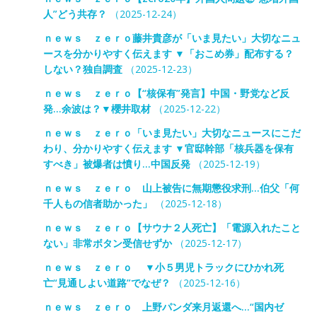
人”どう共存？
（2025-12-24）
ｎｅｗｓ ｚｅｒｏ藤井貴彦が「いま見たい」大切なニュ
ースを分かりやすく伝えます ▼「おこめ券」配布する？
しない？独自調査
（2025-12-23）
ｎｅｗｓ ｚｅｒｏ【“核保有”発言】中国・野党など反
発…余波は？▼櫻井取材
（2025-12-22）
ｎｅｗｓ ｚｅｒｏ「いま見たい」大切なニュースにこだ
わり、分かりやすく伝えます ▼官邸幹部「核兵器を保有
すべき」被爆者は憤り…中国反発
（2025-12-19）
ｎｅｗｓ ｚｅｒｏ 山上被告に無期懲役求刑…伯父「何
千人もの信者助かった」
（2025-12-18）
ｎｅｗｓ ｚｅｒｏ【サウナ２人死亡】「電源入れたこと
ない」非常ボタン受信せずか
（2025-12-17）
ｎｅｗｓ ｚｅｒｏ ▼小５男児トラックにひかれ死
亡“見通しよい道路”でなぜ？
（2025-12-16）
ｎｅｗｓ ｚｅｒｏ 上野パンダ来月返還へ…“国内ゼ