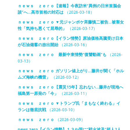
ｎｅｗｓ ｚｅｒｏ【速報】今夜訪米“異例の日米首脳会
談”へ…高市首相の対応は
（2026-03-18）
ｎｅｗｓ ｚｅｒｏ ▼元ジャンポケ斉藤慎二被告…被害女
性「気持ち悪くて屈辱的」
（2026-03-17）
ｎｅｗｓ ｚｅｒｏ【イラン情勢】原油価格高騰受け日本
が石油備蓄の放出開始
（2026-03-16）
ｎｅｗｓ ｚｅｒｏ 最新中東情勢“復讐動画”も
（2026-
03-13）
ｎｅｗｓ ｚｅｒｏ ガソリン値上がり…藤井が聞く「ホル
ムズ海峡の機雷」
（2026-03-12）
ｎｅｗｓ ｚｅｒｏ【震災15年】忘れない…藤井が現地へ
福島第一原発の「今」
（2026-03-11）
ｎｅｗｓ ｚｅｒｏ ▼トランプ氏「まもなく終わる」イ
ランは徹底抗戦
（2026-03-10）
ｎｅｗｓ ｚｅｒｏ
（2026-03-09）
news zero【イラン情勢】１３か国に“戦火波及”邦人2人