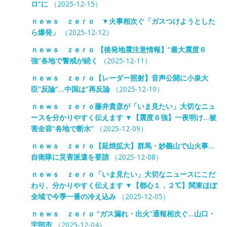
ロ”に
（2025-12-15）
ｎｅｗｓ ｚｅｒｏ ▼火事相次ぐ「ガスつけようとした
ら爆発」
（2025-12-12）
ｎｅｗｓ ｚｅｒｏ 【後発地震注意情報】“最大震度６
強”各地で警戒が続く
（2025-12-11）
ｎｅｗｓ ｚｅｒｏ【レーダー照射】音声公開に小泉大
臣“反論”…中国は“再反論
（2025-12-10）
ｎｅｗｓ ｚｅｒｏ藤井貴彦が「いま見たい」大切なニュ
ースを分かりやすく伝えます ▼【震度６強】一夜明け…被
害全容“各地で断水”
（2025-12-09）
ｎｅｗｓ ｚｅｒｏ【延焼拡大】群馬・妙義山で山火事…
自衛隊に災害派遣を要請
（2025-12-08）
ｎｅｗｓ ｚｅｒｏ「いま見たい」大切なニュースにこだ
わり、分かりやすく伝えます ▼【都心１．２℃】関東ほぼ
全域で今季一番の冷え込み
（2025-12-05）
ｎｅｗｓ ｚｅｒｏ “ガス漏れ・出火”通報相次ぐ…山口・
宇部市
（2025-12-04）