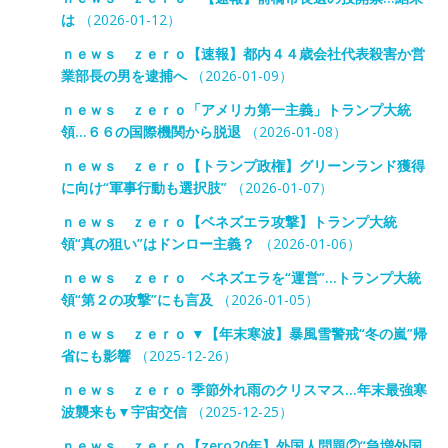
は
（2026-01-12）
ｎｅｗｓ ｚｅｒｏ【速報】都内４４歳会社代表殺害か営
業部長の男を逮捕へ
（2026-01-09）
ｎｅｗｓ ｚｅｒｏ「アメリカ第一主義」トランプ大統
領…６６の国際機関から脱退
（2026-01-08）
ｎｅｗｓ ｚｅｒｏ【トランプ政権】グリーンランド獲得
に向け“軍事行動も選択肢”
（2026-01-07）
ｎｅｗｓ ｚｅｒｏ【ベネズエラ攻撃】トランプ大統
領“真の狙い”はドンロー主義？
（2026-01-06）
ｎｅｗｓ ｚｅｒｏ ベネズエラを“運営”…トランプ大統
領“第２の攻撃”にも言及
（2026-01-05）
ｎｅｗｓ ｚｅｒｏ ▼【年末寒波】暴風雪警戒“冬の嵐”帰
省にも影響
（2025-12-26）
ｎｅｗｓ ｚｅｒｏ 季節外れ雨のクリスマス…年末最強寒
波襲来も▼宇宙交信
（2025-12-25）
ｎｅｗｓ ｚｅｒｏ【zero20年】外国人問題②“急増外国