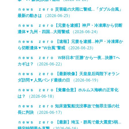
ｎｅｗｓ ｚｅｒｏ 災害級の大雨に警戒…「ダブル台風」
最新の動きは
（2026-06-25）
ｎｅｗｓ ｚｅｒｏ【元妻を逮捕】神戸・冷凍庫から切断
遺体▼九州・四国…大雨警戒
（2026-06-24）
ｎｅｗｓ ｚｅｒｏ 【速報】元妻を逮捕…神戸・冷凍庫か
ら切断遺体▼“W台風”警戒
（2026-06-23）
ｎｅｗｓ ｚｅｒｏ W杯日本“圧勝”から一夜…決勝Tへ
カギは？
（2026-06-22）
ｎｅｗｓ ｚｅｒｏ 【最新映像】天皇皇后両陛下オラン
ダ訪問▼人気バンド最後の日
（2026-06-19）
ｎｅｗｓ ｚｅｒｏ【覚書合意】ホルムス海峡の正常化
は？
（2026-06-18）
ｎｅｗｓ ｚｅｒｏ 知床遊覧船沈没事故で無罪主張の社
長に判決
（2026-06-17）
ｎｅｗｓ ｚｅｒｏ 【最新】埼玉・群馬で最大震度5弱…
帰宅時間帯を直撃
（2026-06-16）