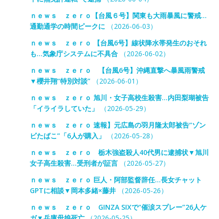
ｎｅｗｓ ｚｅｒｏ【台風６号】関東も大雨暴風に警戒…
通勤通学の時間ピークに
（2026-06-03）
ｎｅｗｓ ｚｅｒｏ 【台風6号】線状降水帯発生のおそれ
も…気象庁システムに不具合
（2026-06-02）
ｎｅｗｓ ｚｅｒｏ 【台風6号】沖縄直撃へ暴風雨警戒
▼櫻井翔“特別対談”
（2026-06-01）
ｎｅｗｓ ｚｅｒｏ 旭川・女子高校生殺害…内田梨瑚被告
「イライラしていた」
（2026-05-29）
ｎｅｗｓ ｚｅｒｏ 速報】元広島の羽月隆太郎被告“ゾン
ビたばこ”「6人が購入」
（2026-05-28）
ｎｅｗｓ ｚｅｒｏ 栃木強盗殺人40代男に逮捕状▼旭川
女子高生殺害…受刑者が証言
（2026-05-27）
ｎｅｗｓ ｚｅｒｏ 巨人・阿部監督辞任…長女チャット
GPTに相談▼岡本多緒×藤井
（2026-05-26）
ｎｅｗｓ ｚｅｒｏ GINZA SIXで“催涙スプレー”26人ケ
ガ▼兵庫母娘死亡
（2026-05-25）