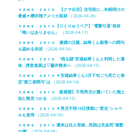
ｎｅｗｓ ｚｅｒｏ 【クマ出没】住宅街に…冬眠明けの
脅威▼櫻井翔アメリカ取材
（2026-04-20）
ｎｅｗｓ ｚｅｒｏ【りくりゅうペア】“電撃引退”発表
「悔いはありません」
（2026-04-17）
ｎｅｗｓ ｚｅｒｏ 逮捕の父親…結希くん殺害への関与
も認める供述
（2026-04-16）
ｎｅｗｓ ｚｅｒｏ “残る謎”安達結希くんと判明した遺
体…捜査進展は▽藤井熊本へ
（2026-04-15）
ｎｅｗｓ ｚｅｒｏ ▼安達結希くん3月下旬ごろ死亡と推
定“第三者関与”は
（2026-04-14）
ｎｅｗｓ ｚｅｒｏ 新展開】不明男児が履いていた靴と
似た靴見つかる
（2026-04-13）
ｎｅｗｓ ｚｅｒｏ ▼男児不明18日捜索に“変化”シャベ
ルも使用
（2026-04-10）
ｎｅｗｓ ｚｅｒｏ 遺体は住人母娘…死因は失血死“複数
の傷”
（2026-04-09）