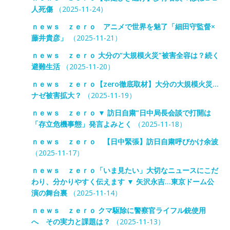
人死傷
（2025-11-24）
ｎｅｗｓ ｚｅｒｏ アニメで世界を魅了「細田守監督×
藤井貴彦」
（2025-11-21）
ｎｅｗｓ ｚｅｒｏ 大分の“大規模火災”被害全容は？続く
避難生活
（2025-11-20）
ｎｅｗｓ ｚｅｒｏ【zero徹底取材】大分の大規模火災…
ナゼ被害拡大？
（2025-11-19）
ｎｅｗｓ ｚｅｒｏ ▼ 訪日自粛”日中局長会談で打開は
「存立危機事態」発言よみとく
（2025-11-18）
ｎｅｗｓ ｚｅｒｏ 【日中緊張】訪日自粛呼びかけ余波
（2025-11-17）
ｎｅｗｓ ｚｅｒｏ「いま見たい」大切なニュースにこだ
わり、分かりやすく伝えます ▼ 矢沢永吉…東京ドーム公
演の舞台裏
（2025-11-14）
ｎｅｗｓ ｚｅｒｏ クマ駆除に警察官ライフル銃使用
へ その実力と課題は？
（2025-11-13）