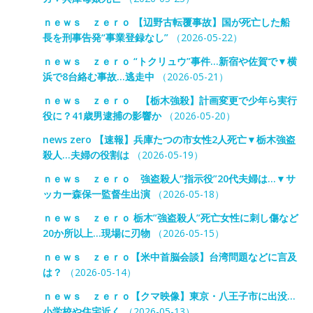
ｎｅｗｓ ｚｅｒｏ 【辺野古転覆事故】国が死亡した船
長を刑事告発“事業登録なし”
（2026-05-22）
ｎｅｗｓ ｚｅｒｏ “トクリュウ”事件…新宿や佐賀で▼横
浜で8台絡む事故…逃走中
（2026-05-21）
ｎｅｗｓ ｚｅｒｏ 【栃木強殺】計画変更で少年ら実行
役に？41歳男逮捕の影響か
（2026-05-20）
news zero 【速報】兵庫たつの市女性2人死亡▼栃木強盗
殺人…夫婦の役割は
（2026-05-19）
ｎｅｗｓ ｚｅｒｏ 強盗殺人“指示役”20代夫婦は…▼サ
ッカー森保一監督生出演
（2026-05-18）
ｎｅｗｓ ｚｅｒｏ 栃木”強盗殺人”死亡女性に刺し傷など
20か所以上…現場に刃物
（2026-05-15）
ｎｅｗｓ ｚｅｒｏ【米中首脳会談】台湾問題などに言及
は？
（2026-05-14）
ｎｅｗｓ ｚｅｒｏ【クマ映像】東京・八王子市に出没…
小学校や住宅近く
（2026-05-13）