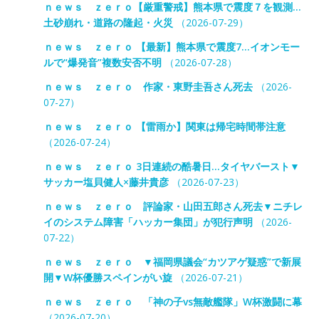
ｎｅｗｓ ｚｅｒｏ【厳重警戒】熊本県で震度７を観測…
土砂崩れ・道路の隆起・火災
（2026-07-29）
ｎｅｗｓ ｚｅｒｏ 【最新】熊本県で震度7…イオンモー
ルで“爆発音”複数安否不明
（2026-07-28）
ｎｅｗｓ ｚｅｒｏ 作家・東野圭吾さん死去
（2026-
07-27）
ｎｅｗｓ ｚｅｒｏ 【雷雨か】関東は帰宅時間帯注意
（2026-07-24）
ｎｅｗｓ ｚｅｒｏ 3日連続の酷暑日…タイヤバースト▼
サッカー塩貝健人×藤井貴彦
（2026-07-23）
ｎｅｗｓ ｚｅｒｏ 評論家・山田五郎さん死去▼ニチレ
イのシステム障害「ハッカー集団」が犯行声明
（2026-
07-22）
ｎｅｗｓ ｚｅｒｏ ▼福岡県議会“カツアゲ疑惑”で新展
開▼W杯優勝スペインがい旋
（2026-07-21）
ｎｅｗｓ ｚｅｒｏ 「神の子vs無敵艦隊」W杯激闘に幕
（2026-07-20）