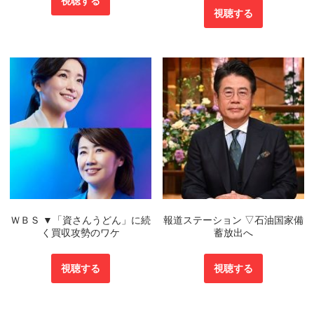
視聴する
視聴する
ＷＢＳ ▼「資さんうどん」に続
報道ステーション ▽石油国家備
く買収攻勢のワケ
蓄放出へ
視聴する
視聴する