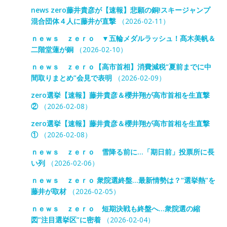
news zero藤井貴彦が【速報】悲願の銅!スキージャンプ
混合団体４人に藤井が直撃
（2026-02-11）
ｎｅｗｓ ｚｅｒｏ ▼五輪メダルラッシュ！髙木美帆＆
二階堂蓮が銅
（2026-02-10）
ｎｅｗｓ ｚｅｒｏ【高市首相】消費減税“夏前までに中
間取りまとめ”会見で表明
（2026-02-09）
zero選挙【速報】藤井貴彦＆櫻井翔が高市首相を生直撃
②
（2026-02-08）
zero選挙【速報】藤井貴彦＆櫻井翔が高市首相を生直撃
①
（2026-02-08）
ｎｅｗｓ ｚｅｒｏ 雪降る前に…「期日前」投票所に長
い列
（2026-02-06）
ｎｅｗｓ ｚｅｒｏ 衆院選終盤…最新情勢は？“選挙熱”を
藤井が取材
（2026-02-05）
ｎｅｗｓ ｚｅｒｏ 短期決戦も終盤へ…衆院選の縮
図”注目選挙区”に密着
（2026-02-04）