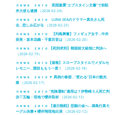
ｎｅｗｓ ｚｅｒｏ 英国激震“エプスタイン文書”で前駐
米大使も逮捕
（2026-02-24）
ｎｅｗｓ ｚｅｒｏ LUNA SEAのドラマー真矢さん死
去…悲しみ広がる
（2026-02-23）
ｎｅｗｓ ｚｅｒｏ 【列島興奮】フィギュア女子…中井
亜美・坂本花織・千葉百音は
（2026-02-20）
ｎｅｗｓ ｚｅｒｏ 【死刑求刑】韓国前大統領に判決へ
（2026-02-19）
ｎｅｗｓ ｚｅｒｏ【速報】スロープスタイルでメダルセ
レモニー…競技ももう一度！
（2026-02-18）
ｎｅｗｓ ｚｅｒｏ ▼ 異例の春節…“変わる”日本の観光
業
（2026-02-17）
ｎｅｗｓ ｚｅｒｏ “危険運転”適用は？伊勢崎３人死亡判
決▽五輪・現地で櫻井取材
（2026-02-13）
ｎｅｗｓ ｚｅｒｏ 【連日熱戦】悲願の金へ…堀島行真モ
ーグル決勝▼櫻井翔現地出演
（2026-02-12）