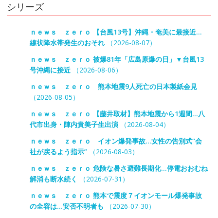
シリーズ
ｎｅｗｓ ｚｅｒｏ 【台風13号】沖縄・奄美に最接近…
線状降水帯発生のおそれ
（2026-08-07）
ｎｅｗｓ ｚｅｒｏ 被爆81年「広島原爆の日」▼台風13
号沖縄に接近
（2026-08-06）
ｎｅｗｓ ｚｅｒｏ 熊本地震9人死亡の日本製紙会見
（2026-08-05）
ｎｅｗｓ ｚｅｒｏ 【藤井取材】熊本地震から1週間…八
代市出身・陣内貴美子生出演
（2026-08-04）
ｎｅｗｓ ｚｅｒｏ イオン爆発事故…女性の告別式“会
社が戻るよう指示”
（2026-08-03）
ｎｅｗｓ ｚｅｒｏ 危険な暑さ避難長期化…停電おおむね
解消も断水続く
（2026-07-31）
ｎｅｗｓ ｚｅｒｏ 熊本で震度７イオンモール爆発事故
の全容は…安否不明者も
（2026-07-30）