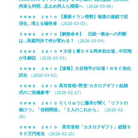
拘束も判明…足止め邦人ら帰国へ
（2026-03-06）
ｎｅｗｓ ｚｅｒｏ 【最新イラン情勢】報復の連鎖で泥
沼化…増える犠牲者
（2026-03-05）
ｎｅｗｓ ｚｅｒｏ【解散命令】 旧統一教会への判断
は…高裁判決で何が変わる？
（2026-03-04）
ｎｅｗｓ ｚｅｒｏ ▼大谷１番ＤＨ＆岡本初出場…中田翔
が生解説
（2026-03-03）
ｎｅｗｓ ｚｅｒｏ【速報】大谷翔平が出場！ＷＢＣ強化
試合
（2026-03-02）
ｎｅｗｓ ｚｅｒｏ 高市首相×野党“カタログギフト結婚
式のご祝儀参考”
（2026-02-27）
ｎｅｗｓ ｚｅｒｏ りくりゅうに藤井が聞く「リフトの
秘けつ」「信頼関係」「２人のこれから」
（2026-02-
26）
ｎｅｗｓ ｚｅｒｏ 高市首相「カタログギフト」総額９
５０万円相当
（2026-02-25）