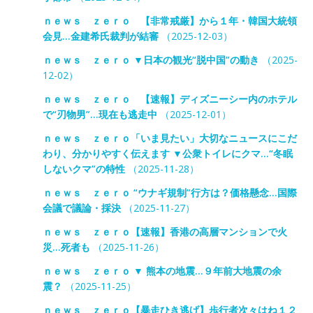
ｎｅｗｓ ｚｅｒｏ 【非常戒厳】から１年・韓国大統領
会見…金建希氏裁判が結審
（2025-12-03）
ｎｅｗｓ ｚｅｒｏ ▼日本の観光“脱中国”の動き
（2025-
12-02）
ｎｅｗｓ ｚｅｒｏ 【速報】ディズニーシー内のホテル
で“刃物男”…現在も逃走中
（2025-12-01）
ｎｅｗｓ ｚｅｒｏ「いま見たい」大切なニュースにこだ
わり、分かりやすく伝えます ▼公衆トイレにクマ…“冬眠
しないクマ”の特性
（2025-11-28）
ｎｅｗｓ ｚｅｒｏ “ウナギ規制”行方は？価格懸念…国際
会議で議論・採決
（2025-11-27）
ｎｅｗｓ ｚｅｒｏ【速報】香港の高層マンションで火
災…死者も
（2025-11-26）
ｎｅｗｓ ｚｅｒｏ ▼ 熊本の地震…９年前大地震の余
震？
（2025-11-25）
ｎｅｗｓ ｚｅｒｏ【暴走ひき逃げ】歩行者次々はね１２