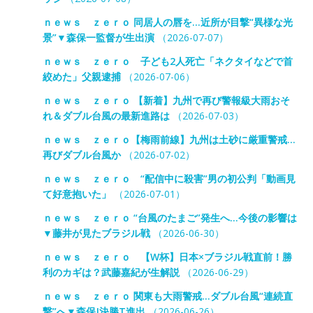
ｎｅｗｓ ｚｅｒｏ 同居人の唇を…近所が目撃“異様な光
景”▼森保一監督が生出演
（2026-07-07）
ｎｅｗｓ ｚｅｒｏ 子ども2人死亡「ネクタイなどで首
絞めた」父親逮捕
（2026-07-06）
ｎｅｗｓ ｚｅｒｏ 【新着】九州で再び警報級大雨おそ
れ＆ダブル台風の最新進路は
（2026-07-03）
ｎｅｗｓ ｚｅｒｏ【梅雨前線】九州は土砂に厳重警戒…
再びダブル台風か
（2026-07-02）
ｎｅｗｓ ｚｅｒｏ “配信中に殺害”男の初公判「動画見
て好意抱いた」
（2026-07-01）
ｎｅｗｓ ｚｅｒｏ “台風のたまご”発生へ…今後の影響は
▼藤井が見たブラジル戦
（2026-06-30）
ｎｅｗｓ ｚｅｒｏ 【W杯】日本×ブラジル戦直前！勝
利のカギは？武藤嘉紀が生解説
（2026-06-29）
ｎｅｗｓ ｚｅｒｏ 関東も大雨警戒…ダブル台風“連続直
撃”へ▼森保J決勝T進出
（2026-06-26）