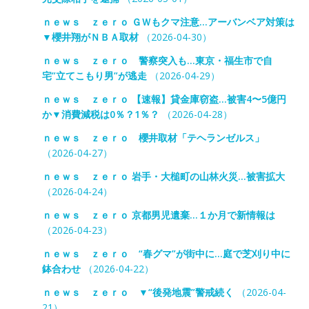
ｎｅｗｓ ｚｅｒｏ ＧＷもクマ注意…アーバンベア対策は
▼櫻井翔がＮＢＡ取材
（2026-04-30）
ｎｅｗｓ ｚｅｒｏ 警察突入も…東京・福生市で自
宅”立てこもり男”が逃走
（2026-04-29）
ｎｅｗｓ ｚｅｒｏ 【速報】貸金庫窃盗…被害4〜5億円
か▼消費減税は0％？1％？
（2026-04-28）
ｎｅｗｓ ｚｅｒｏ 櫻井取材「テヘランゼルス」
（2026-04-27）
ｎｅｗｓ ｚｅｒｏ 岩手・大槌町の山林火災…被害拡大
（2026-04-24）
ｎｅｗｓ ｚｅｒｏ 京都男児遺棄…１か月で新情報は
（2026-04-23）
ｎｅｗｓ ｚｅｒｏ “春グマ”が街中に…庭で芝刈り中に
鉢合わせ
（2026-04-22）
ｎｅｗｓ ｚｅｒｏ ▼“後発地震”警戒続く
（2026-04-
21）