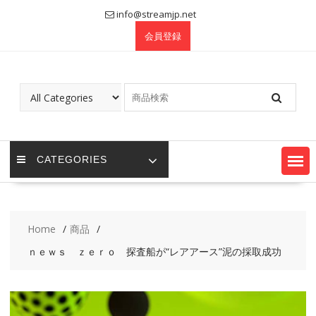
Skip
info@streamjp.net
to
会員登録
content
CATEGORIES
Home
商品
ｎｅｗｓ ｚｅｒｏ 探査船が“レアアース”泥の採取成功