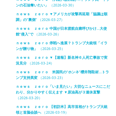
ンの石油奪いたい」
（2026-03-30）
ｎｅｗｓ ｚｅｒｏ ▼アメリカが攻撃再延期「協議は順
調」の“裏側”
（2026-03-27）
ｎｅｗｓ ｚｅｒｏ 中国が日本渡航自粛呼びかけ…大使
館“侵入”で
（2026-03-26）
ｎｅｗｓ ｚｅｒｏ 停戦へ進展？トランプ大統領「イラ
ンが贈り物」
（2026-03-25）
ｎｅｗｓ ｚｅｒｏ ▼【速報】新名神６人死亡事故で実
況見分
（2026-03-24）
ｎｅｗｓ ｚｅｒｏ 米国民の“ホンネ”櫻井翔取材…トラ
ンプ支持異変
（2026-03-23）
ｎｅｗｓ ｚｅｒｏ「いま見たい」大切なニュースにこだ
わり、分かりやすく伝えます ▼原油高が３連休直撃
（2026-03-20）
ｎｅｗｓ ｚｅｒｏ 【初訪米】高市首相がトランプ大統
領と首脳会談へ
（2026-03-19）