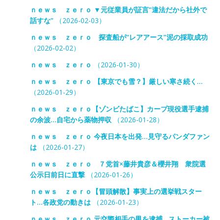
ｎｅｗｓ ｚｅｒｏ ▼元従業員が証言“違法だから社外で
話すな”
（2026-02-03）
ｎｅｗｓ ｚｅｒｏ 探査船が“レアアース”泥の採取成功
（2026-02-02）
ｎｅｗｓ ｚｅｒｏ
（2026-01-30）
ｎｅｗｓ ｚｅｒｏ 【東京でも雪？】厳しい寒さ続く…
（2026-01-29）
ｎｅｗｓ ｚｅｒｏ【ゾンビたばこ】カープ現役選手逮捕
の余波…自宅から薬物押収
（2026-01-28）
ｎｅｗｓ ｚｅｒｏ 今夜日本を出発…見守るパンダファン
は
（2026-01-27）
ｎｅｗｓ ｚｅｒｏ ７党首×藤井貴彦＆櫻井翔 衆院選
公示日前日に直撃
（2026-01-26）
ｎｅｗｓ ｚｅｒｏ【冒頭解散】事実上の選挙戦スター
ト…各政党の動きは
（2026-01-23）
ｎｅｗｓ ｚｅｒｏ 元交際相手の男を逮捕…ストーカー被