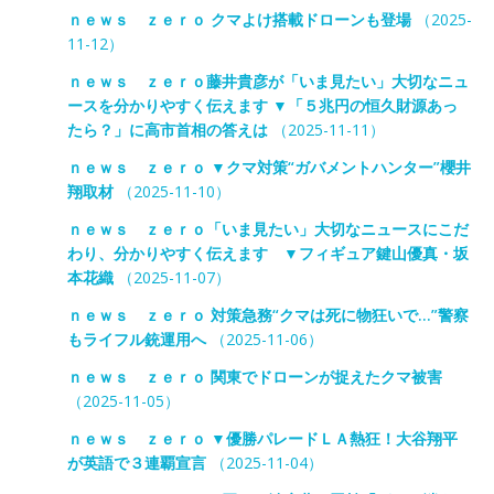
ｎｅｗｓ ｚｅｒｏ クマよけ搭載ドローンも登場
（2025-
11-12）
ｎｅｗｓ ｚｅｒｏ藤井貴彦が「いま見たい」大切なニュ
ースを分かりやすく伝えます ▼「５兆円の恒久財源あっ
たら？」に高市首相の答えは
（2025-11-11）
ｎｅｗｓ ｚｅｒｏ ▼クマ対策“ガバメントハンター”櫻井
翔取材
（2025-11-10）
ｎｅｗｓ ｚｅｒｏ「いま見たい」大切なニュースにこだ
わり、分かりやすく伝えます ▼フィギュア鍵山優真・坂
本花織
（2025-11-07）
ｎｅｗｓ ｚｅｒｏ 対策急務“クマは死に物狂いで…”警察
もライフル銃運用へ
（2025-11-06）
ｎｅｗｓ ｚｅｒｏ 関東でドローンが捉えたクマ被害
（2025-11-05）
ｎｅｗｓ ｚｅｒｏ ▼優勝パレードＬＡ熱狂！大谷翔平
が英語で３連覇宣言
（2025-11-04）