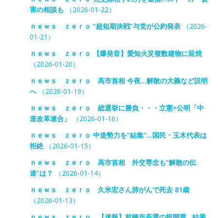
害の相談も
（2026-01-22）
ｎｅｗｓ ｚｅｒｏ “超短期決戦”与党が公約発表
（2026-
01-21）
ｎｅｗｓ ｚｅｒｏ 【爆発音】愛知火災複数建物に延焼
（2026-01-20）
ｎｅｗｓ ｚｅｒｏ 高市首相 今夜…解散の大義など説明
へ
（2026-01-19）
ｎｅｗｓ ｚｅｒｏ 総選挙に勝負・・・立憲×公明「中
道改革連合」
（2026-01-16）
ｎｅｗｓ ｚｅｒｏ 中道勢力を“結集”…国民・玉木代表は
拒絶
（2026-01-15）
ｎｅｗｓ ｚｅｒｏ 高市首相 外交専念も“解散の伝
達”は？
（2026-01-14）
ｎｅｗｓ ｚｅｒｏ 久米宏さん肺がんで死去 81歳
（2026-01-13）
ｎｅｗｓ ｚｅｒｏ 【速報】前橋市長選の投開票…結果