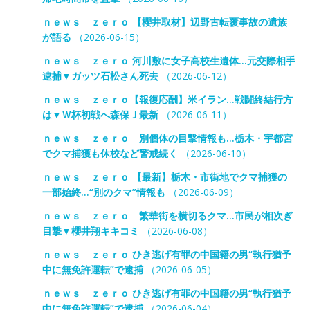
ｎｅｗｓ ｚｅｒｏ 【櫻井取材】辺野古転覆事故の遺族
が語る
（2026-06-15）
ｎｅｗｓ ｚｅｒｏ 河川敷に女子高校生遺体…元交際相手
逮捕▼ガッツ石松さん死去
（2026-06-12）
ｎｅｗｓ ｚｅｒｏ【報復応酬】米イラン…戦闘終結行方
は▼Ｗ杯初戦へ森保Ｊ最新
（2026-06-11）
ｎｅｗｓ ｚｅｒｏ 別個体の目撃情報も…栃木・宇都宮
でクマ捕獲も休校など警戒続く
（2026-06-10）
ｎｅｗｓ ｚｅｒｏ 【最新】栃木・市街地でクマ捕獲の
一部始終…“別のクマ”情報も
（2026-06-09）
ｎｅｗｓ ｚｅｒｏ 繁華街を横切るクマ…市民が相次ぎ
目撃▼櫻井翔キキコミ
（2026-06-08）
ｎｅｗｓ ｚｅｒｏ ひき逃げ有罪の中国籍の男“執行猶予
中に無免許運転”で逮捕
（2026-06-05）
ｎｅｗｓ ｚｅｒｏ ひき逃げ有罪の中国籍の男“執行猶予
中に無免許運転”で逮捕
（2026-06-04）