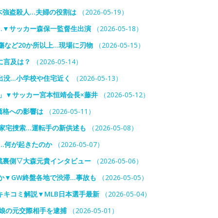
栃木強盗殺人…夫婦の役割は
（2026-05-19）
は…▼サッカー森保一監督生出演
（2026-05-18）
傷など20か所以上…現場に刃物
（2026-05-15）
に言及は？
（2026-05-14）
出没…小学校や住宅近く
（2026-05-13）
」▼サッカー宮本恒靖会長×藤井
（2026-05-12）
価格への影響は
（2026-05-11）
”家宅捜索…運転手の新供述も
（2026-05-08）
…何が起きたのか
（2026-05-07）
戦裏側▽大森元貴インタビュー
（2026-05-06）
か▼GW終盤各地で渋滞…事故も
（2026-05-05）
キコミ解説▼MLB日本選手最新
（2026-05-04）
娘の元交際相手を逮捕
（2026-05-01）