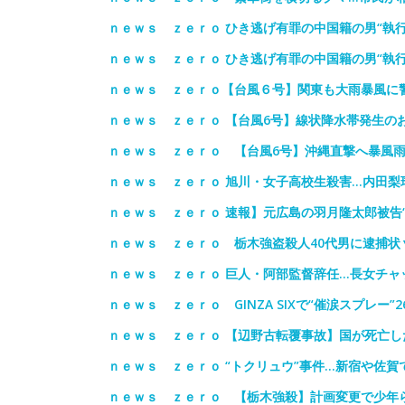
ｎｅｗｓ ｚｅｒｏ ひき逃げ有罪の中国籍の男“執
ｎｅｗｓ ｚｅｒｏ ひき逃げ有罪の中国籍の男“執
ｎｅｗｓ ｚｅｒｏ【台風６号】関東も大雨暴風に
ｎｅｗｓ ｚｅｒｏ 【台風6号】線状降水帯発生の
ｎｅｗｓ ｚｅｒｏ 【台風6号】沖縄直撃へ暴風雨
ｎｅｗｓ ｚｅｒｏ 旭川・女子高校生殺害…内田梨
ｎｅｗｓ ｚｅｒｏ 速報】元広島の羽月隆太郎被告
ｎｅｗｓ ｚｅｒｏ 栃木強盗殺人40代男に逮捕状
ｎｅｗｓ ｚｅｒｏ 巨人・阿部監督辞任…長女チャ
ｎｅｗｓ ｚｅｒｏ GINZA SIXで“催涙スプレー
ｎｅｗｓ ｚｅｒｏ 【辺野古転覆事故】国が死亡し
ｎｅｗｓ ｚｅｒｏ “トクリュウ”事件…新宿や佐賀
ｎｅｗｓ ｚｅｒｏ 【栃木強殺】計画変更で少年ら