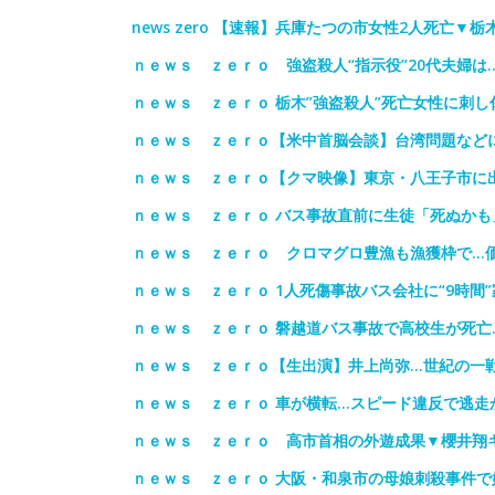
news zero 【速報】兵庫たつの市女性2人死亡▼
ｎｅｗｓ ｚｅｒｏ 強盗殺人“指示役”20代夫婦
ｎｅｗｓ ｚｅｒｏ 栃木”強盗殺人”死亡女性に刺し
ｎｅｗｓ ｚｅｒｏ【米中首脳会談】台湾問題など
ｎｅｗｓ ｚｅｒｏ【クマ映像】東京・八王子市に
ｎｅｗｓ ｚｅｒｏ バス事故直前に生徒「死ぬかも
ｎｅｗｓ ｚｅｒｏ クロマグロ豊漁も漁獲枠で…
ｎｅｗｓ ｚｅｒｏ 1人死傷事故バス会社に“9時間
ｎｅｗｓ ｚｅｒｏ 磐越道バス事故で高校生が死亡
ｎｅｗｓ ｚｅｒｏ【生出演】井上尚弥…世紀の一
ｎｅｗｓ ｚｅｒｏ 車が横転…スピード違反で逃走
ｎｅｗｓ ｚｅｒｏ 高市首相の外遊成果▼櫻井翔キ
ｎｅｗｓ ｚｅｒｏ 大阪・和泉市の母娘刺殺事件で