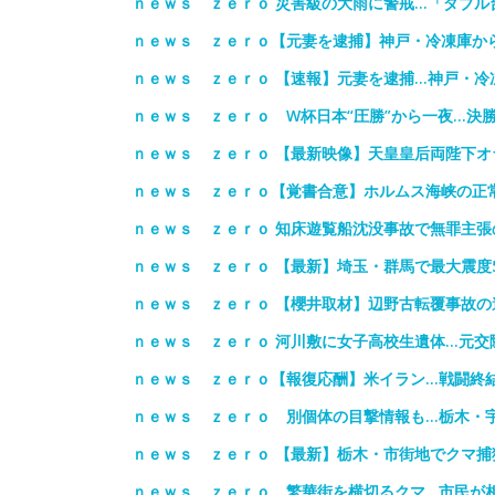
ｎｅｗｓ ｚｅｒｏ 災害級の大雨に警戒…「ダブル
ｎｅｗｓ ｚｅｒｏ【元妻を逮捕】神戸・冷凍庫か
ｎｅｗｓ ｚｅｒｏ 【速報】元妻を逮捕…神戸・冷
ｎｅｗｓ ｚｅｒｏ W杯日本“圧勝”から一夜…決
ｎｅｗｓ ｚｅｒｏ 【最新映像】天皇皇后両陛下
ｎｅｗｓ ｚｅｒｏ【覚書合意】ホルムス海峡の正
ｎｅｗｓ ｚｅｒｏ 知床遊覧船沈没事故で無罪主張
ｎｅｗｓ ｚｅｒｏ 【最新】埼玉・群馬で最大震度
ｎｅｗｓ ｚｅｒｏ 【櫻井取材】辺野古転覆事故の
ｎｅｗｓ ｚｅｒｏ 河川敷に女子高校生遺体…元交
ｎｅｗｓ ｚｅｒｏ【報復応酬】米イラン…戦闘終
ｎｅｗｓ ｚｅｒｏ 別個体の目撃情報も…栃木・
ｎｅｗｓ ｚｅｒｏ 【最新】栃木・市街地でクマ捕
ｎｅｗｓ ｚｅｒｏ 繁華街を横切るクマ…市民が