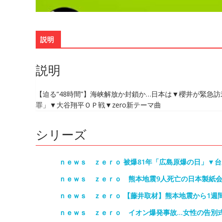
説明
説明
【迫る“48時間”】海峡解放か封鎖か…日本は▼櫻井が緊急
罪」▼大谷翔平ＯＰ戦▼zero新テーマ曲
シリーズ
ｎｅｗｓ ｚｅｒｏ 被爆81年「広島原爆の日」▼台
ｎｅｗｓ ｚｅｒｏ 熊本地震9人死亡の日本製紙
ｎｅｗｓ ｚｅｒｏ 【藤井取材】熊本地震から1週
ｎｅｗｓ ｚｅｒｏ イオン爆発事故…女性の告別式