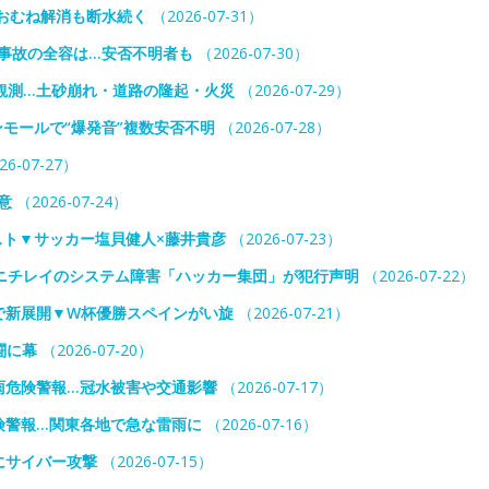
おむね解消も断水続く
（2026-07-31）
事故の全容は…安否不明者も
（2026-07-30）
観測…土砂崩れ・道路の隆起・火災
（2026-07-29）
モールで“爆発音”複数安否不明
（2026-07-28）
26-07-27）
意
（2026-07-24）
スト▼サッカー塩貝健人×藤井貴彦
（2026-07-23）
ニチレイのシステム障害「ハッカー集団」が犯行声明
（2026-07-22）
で新展開▼W杯優勝スペインがい旋
（2026-07-21）
闘に幕
（2026-07-20）
雨危険警報…冠水被害や交通影響
（2026-07-17）
険警報…関東各地で急な雷雨に
（2026-07-16）
にサイバー攻撃
（2026-07-15）