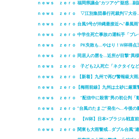
ｎｅｗｓ ｚｅｒｏ 福岡県議会“カツアゲ”疑惑…副
ｎｅｗｓ ｚｅｒｏ ▽江別集団暴行死裁判▽大谷
ｎｅｗｓ ｚｅｒｏ 台風9号が沖縄最接近へ“暴風雨
ｎｅｗｓ ｚｅｒｏ 中学生死亡事故の運転手「ブ
ｎｅｗｓ ｚｅｒｏ PK失敗も…やはり！W杯得点
ｎｅｗｓ ｚｅｒｏ 同居人の唇を…近所が目撃“異
ｎｅｗｓ ｚｅｒｏ 子ども2人死亡「ネクタイな
ｎｅｗｓ ｚｅｒｏ 【新着】九州で再び警報級大
ｎｅｗｓ ｚｅｒｏ【梅雨前線】九州は土砂に厳重
ｎｅｗｓ ｚｅｒｏ “配信中に殺害”男の初公判「
ｎｅｗｓ ｚｅｒｏ “台風のたまご”発生へ…今後
ｎｅｗｓ ｚｅｒｏ 【W杯】日本×ブラジル戦直
ｎｅｗｓ ｚｅｒｏ 関東も大雨警戒…ダブル台風“連