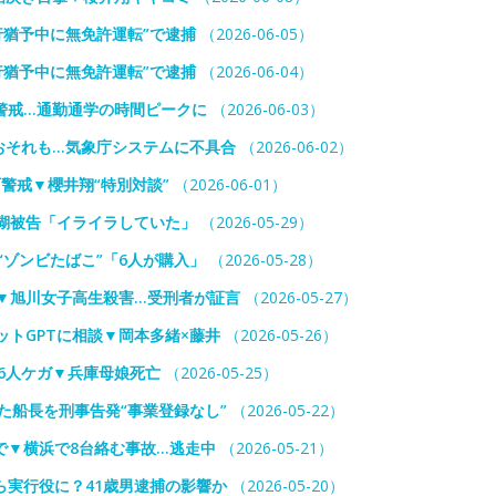
行猶予中に無免許運転”で逮捕
（2026-06-05）
行猶予中に無免許運転”で逮捕
（2026-06-04）
警戒…通勤通学の時間ピークに
（2026-06-03）
おそれも…気象庁システムに不具合
（2026-06-02）
警戒▼櫻井翔“特別対談”
（2026-06-01）
瑚被告「イライラしていた」
（2026-05-29）
“ゾンビたばこ”「6人が購入」
（2026-05-28）
▼旭川女子高生殺害…受刑者が証言
（2026-05-27）
ットGPTに相談▼岡本多緒×藤井
（2026-05-26）
”26人ケガ▼兵庫母娘死亡
（2026-05-25）
た船長を刑事告発“事業登録なし”
（2026-05-22）
で▼横浜で8台絡む事故…逃走中
（2026-05-21）
実行役に？41歳男逮捕の影響か
（2026-05-20）