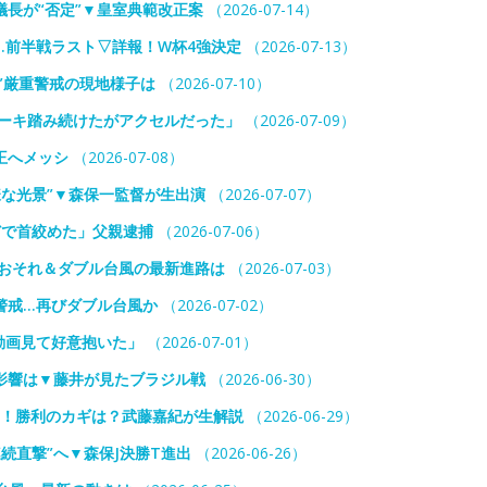
議長が“否定”▼皇室典範改正案
（2026-07-14）
…前半戦ラスト▽詳報！W杯4強決定
（2026-07-13）
”厳重警戒の現地様子は
（2026-07-10）
レーキ踏み続けたがアクセルだった」
（2026-07-09）
王へメッシ
（2026-07-08）
様な光景”▼森保一監督が生出演
（2026-07-07）
どで首絞めた」父親逮捕
（2026-07-06）
雨おそれ＆ダブル台風の最新進路は
（2026-07-03）
警戒…再びダブル台風か
（2026-07-02）
動画見て好意抱いた」
（2026-07-01）
の影響は▼藤井が見たブラジル戦
（2026-06-30）
前！勝利のカギは？武藤嘉紀が生解説
（2026-06-29）
続直撃”へ▼森保J決勝T進出
（2026-06-26）