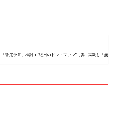
？「暫定予算」検討▼“紀州のドン・ファン”元妻…高裁も「無