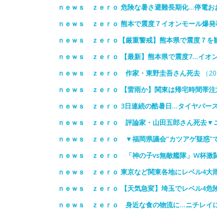
ｎｅｗｓ ｚｅｒｏ 危険な暑さ避難長期化…停電お
ｎｅｗｓ ｚｅｒｏ 熊本で震度７イオンモール爆発
ｎｅｗｓ ｚｅｒｏ【厳重警戒】熊本県で震度７を
ｎｅｗｓ ｚｅｒｏ 【最新】熊本県で震度7…イオン
ｎｅｗｓ ｚｅｒｏ 作家・東野圭吾さん死去
（20
ｎｅｗｓ ｚｅｒｏ 【雷雨か】関東は帰宅時間帯注
ｎｅｗｓ ｚｅｒｏ 3日連続の酷暑日…タイヤバー
ｎｅｗｓ ｚｅｒｏ 評論家・山田五郎さん死去▼
ｎｅｗｓ ｚｅｒｏ ▼福岡県議会“カツアゲ疑惑”
ｎｅｗｓ ｚｅｒｏ 「神の子vs無敵艦隊」W杯激
ｎｅｗｓ ｚｅｒｏ 東京など関東各地にレベル4大
ｎｅｗｓ ｚｅｒｏ 【天気急変】埼玉でレベル4危
ｎｅｗｓ ｚｅｒｏ 身近な食の物流に…ニチレイ