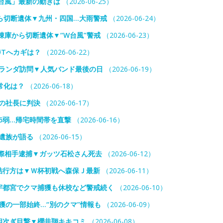
台風」最新の動きは
（2026-06-25）
ら切断遺体▼九州・四国…大雨警戒
（2026-06-24）
凍庫から切断遺体▼“W台風”警戒
（2026-06-23）
勝Tへカギは？
（2026-06-22）
オランダ訪問▼人気バンド最後の日
（2026-06-19）
常化は？
（2026-06-18）
の社長に判決
（2026-06-17）
5弱…帰宅時間帯を直撃
（2026-06-16）
遺族が語る
（2026-06-15）
際相手逮捕▼ガッツ石松さん死去
（2026-06-12）
結行方は▼Ｗ杯初戦へ森保Ｊ最新
（2026-06-11）
宇都宮でクマ捕獲も休校など警戒続く
（2026-06-10）
獲の一部始終…“別のクマ”情報も
（2026-06-09）
相次ぎ目撃▼櫻井翔キキコミ
（2026-06-08）