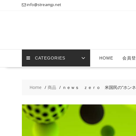
Skip
info@streamjp.net
to
content
CATEGORIES
HOME
会員登
Home
商品
ｎｅｗｓ ｚｅｒｏ 米国民の“ホンネ