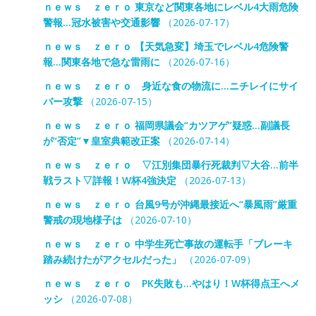
ｎｅｗｓ ｚｅｒｏ 東京など関東各地にレベル4大雨危険
警報…冠水被害や交通影響
（2026-07-17）
ｎｅｗｓ ｚｅｒｏ 【天気急変】埼玉でレベル4危険警
報…関東各地で急な雷雨に
（2026-07-16）
ｎｅｗｓ ｚｅｒｏ 身近な食の物流に…ニチレイにサイ
バー攻撃
（2026-07-15）
ｎｅｗｓ ｚｅｒｏ 福岡県議会“カツアゲ”疑惑…副議長
が“否定”▼皇室典範改正案
（2026-07-14）
ｎｅｗｓ ｚｅｒｏ ▽江別集団暴行死裁判▽大谷…前半
戦ラスト▽詳報！W杯4強決定
（2026-07-13）
ｎｅｗｓ ｚｅｒｏ 台風9号が沖縄最接近へ“暴風雨”厳重
警戒の現地様子は
（2026-07-10）
ｎｅｗｓ ｚｅｒｏ 中学生死亡事故の運転手「ブレーキ
踏み続けたがアクセルだった」
（2026-07-09）
ｎｅｗｓ ｚｅｒｏ PK失敗も…やはり！W杯得点王へメ
ッシ
（2026-07-08）