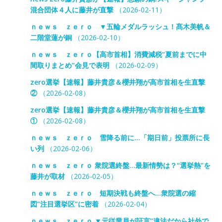
混合団体４人に藤井が直撃
（2026-02-11）
ｎｅｗｓ ｚｅｒｏ ▼五輪メダルラッシュ！髙木美帆＆
二階堂蓮が銅
（2026-02-10）
ｎｅｗｓ ｚｅｒｏ【高市首相】消費減税“夏前までに中
間取りまとめ”会見で表明
（2026-02-09）
zero選挙【速報】藤井貴彦＆櫻井翔が高市首相を生直撃
②
（2026-02-08）
zero選挙【速報】藤井貴彦＆櫻井翔が高市首相を生直撃
①
（2026-02-08）
ｎｅｗｓ ｚｅｒｏ 雪降る前に…「期日前」投票所に長
い列
（2026-02-06）
ｎｅｗｓ ｚｅｒｏ 衆院選終盤…最新情勢は？“選挙熱”を
藤井が取材
（2026-02-05）
ｎｅｗｓ ｚｅｒｏ 短期決戦も終盤へ…衆院選の縮
図”注目選挙区”に密着
（2026-02-04）
ｎｅｗｓ ｚｅｒｏ ▼元従業員が証言“違法だから社外で