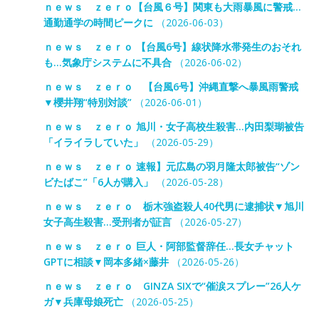
ｎｅｗｓ ｚｅｒｏ【台風６号】関東も大雨暴風に警戒…
通勤通学の時間ピークに
（2026-06-03）
ｎｅｗｓ ｚｅｒｏ 【台風6号】線状降水帯発生のおそれ
も…気象庁システムに不具合
（2026-06-02）
ｎｅｗｓ ｚｅｒｏ 【台風6号】沖縄直撃へ暴風雨警戒
▼櫻井翔“特別対談”
（2026-06-01）
ｎｅｗｓ ｚｅｒｏ 旭川・女子高校生殺害…内田梨瑚被告
「イライラしていた」
（2026-05-29）
ｎｅｗｓ ｚｅｒｏ 速報】元広島の羽月隆太郎被告“ゾン
ビたばこ”「6人が購入」
（2026-05-28）
ｎｅｗｓ ｚｅｒｏ 栃木強盗殺人40代男に逮捕状▼旭川
女子高生殺害…受刑者が証言
（2026-05-27）
ｎｅｗｓ ｚｅｒｏ 巨人・阿部監督辞任…長女チャット
GPTに相談▼岡本多緒×藤井
（2026-05-26）
ｎｅｗｓ ｚｅｒｏ GINZA SIXで“催涙スプレー”26人ケ
ガ▼兵庫母娘死亡
（2026-05-25）