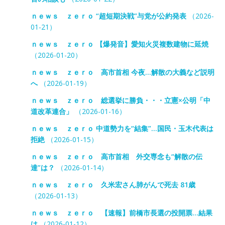
ｎｅｗｓ ｚｅｒｏ “超短期決戦”与党が公約発表
（2026-
01-21）
ｎｅｗｓ ｚｅｒｏ 【爆発音】愛知火災複数建物に延焼
（2026-01-20）
ｎｅｗｓ ｚｅｒｏ 高市首相 今夜…解散の大義など説明
へ
（2026-01-19）
ｎｅｗｓ ｚｅｒｏ 総選挙に勝負・・・立憲×公明「中
道改革連合」
（2026-01-16）
ｎｅｗｓ ｚｅｒｏ 中道勢力を“結集”…国民・玉木代表は
拒絶
（2026-01-15）
ｎｅｗｓ ｚｅｒｏ 高市首相 外交専念も“解散の伝
達”は？
（2026-01-14）
ｎｅｗｓ ｚｅｒｏ 久米宏さん肺がんで死去 81歳
（2026-01-13）
ｎｅｗｓ ｚｅｒｏ 【速報】前橋市長選の投開票…結果
は
（2026-01-12）