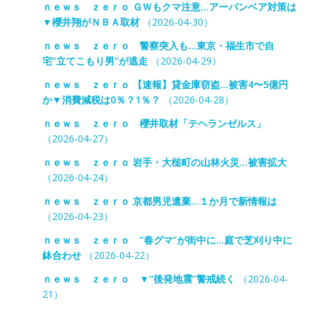
ｎｅｗｓ ｚｅｒｏ ＧＷもクマ注意…アーバンベア対策は
▼櫻井翔がＮＢＡ取材
（2026-04-30）
ｎｅｗｓ ｚｅｒｏ 警察突入も…東京・福生市で自
宅”立てこもり男”が逃走
（2026-04-29）
ｎｅｗｓ ｚｅｒｏ 【速報】貸金庫窃盗…被害4〜5億円
か▼消費減税は0％？1％？
（2026-04-28）
ｎｅｗｓ ｚｅｒｏ 櫻井取材「テヘランゼルス」
（2026-04-27）
ｎｅｗｓ ｚｅｒｏ 岩手・大槌町の山林火災…被害拡大
（2026-04-24）
ｎｅｗｓ ｚｅｒｏ 京都男児遺棄…１か月で新情報は
（2026-04-23）
ｎｅｗｓ ｚｅｒｏ “春グマ”が街中に…庭で芝刈り中に
鉢合わせ
（2026-04-22）
ｎｅｗｓ ｚｅｒｏ ▼“後発地震”警戒続く
（2026-04-
21）