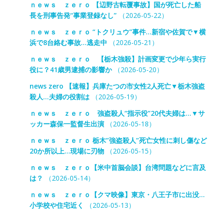
ｎｅｗｓ ｚｅｒｏ 【辺野古転覆事故】国が死亡した船
長を刑事告発“事業登録なし”
（2026-05-22）
ｎｅｗｓ ｚｅｒｏ “トクリュウ”事件…新宿や佐賀で▼横
浜で8台絡む事故…逃走中
（2026-05-21）
ｎｅｗｓ ｚｅｒｏ 【栃木強殺】計画変更で少年ら実行
役に？41歳男逮捕の影響か
（2026-05-20）
news zero 【速報】兵庫たつの市女性2人死亡▼栃木強盗
殺人…夫婦の役割は
（2026-05-19）
ｎｅｗｓ ｚｅｒｏ 強盗殺人“指示役”20代夫婦は…▼サ
ッカー森保一監督生出演
（2026-05-18）
ｎｅｗｓ ｚｅｒｏ 栃木”強盗殺人”死亡女性に刺し傷など
20か所以上…現場に刃物
（2026-05-15）
ｎｅｗｓ ｚｅｒｏ【米中首脳会談】台湾問題などに言及
は？
（2026-05-14）
ｎｅｗｓ ｚｅｒｏ【クマ映像】東京・八王子市に出没…
小学校や住宅近く
（2026-05-13）