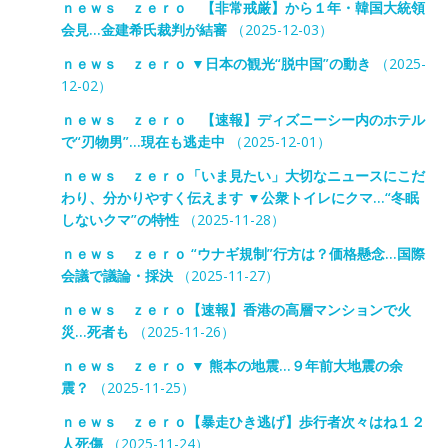
ｎｅｗｓ ｚｅｒｏ 【非常戒厳】から１年・韓国大統領
会見…金建希氏裁判が結審
（2025-12-03）
ｎｅｗｓ ｚｅｒｏ ▼日本の観光“脱中国”の動き
（2025-
12-02）
ｎｅｗｓ ｚｅｒｏ 【速報】ディズニーシー内のホテル
で“刃物男”…現在も逃走中
（2025-12-01）
ｎｅｗｓ ｚｅｒｏ「いま見たい」大切なニュースにこだ
わり、分かりやすく伝えます ▼公衆トイレにクマ…“冬眠
しないクマ”の特性
（2025-11-28）
ｎｅｗｓ ｚｅｒｏ “ウナギ規制”行方は？価格懸念…国際
会議で議論・採決
（2025-11-27）
ｎｅｗｓ ｚｅｒｏ【速報】香港の高層マンションで火
災…死者も
（2025-11-26）
ｎｅｗｓ ｚｅｒｏ ▼ 熊本の地震…９年前大地震の余
震？
（2025-11-25）
ｎｅｗｓ ｚｅｒｏ【暴走ひき逃げ】歩行者次々はね１２
人死傷
（2025-11-24）