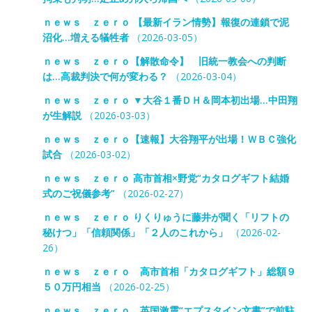
ｎｅｗｓ ｚｅｒｏ 【最新イラン情勢】報復の連鎖で泥
沼化…増える犠牲者
（2026-03-05）
ｎｅｗｓ ｚｅｒｏ【解散命令】 旧統一教会への判断
は…高裁判決で何が変わる？
（2026-03-04）
ｎｅｗｓ ｚｅｒｏ ▼大谷１番ＤＨ＆岡本初出場…中田翔
が生解説
（2026-03-03）
ｎｅｗｓ ｚｅｒｏ【速報】大谷翔平が出場！ＷＢＣ強化
試合
（2026-03-02）
ｎｅｗｓ ｚｅｒｏ 高市首相×野党“カタログギフト結婚
式のご祝儀参考”
（2026-02-27）
ｎｅｗｓ ｚｅｒｏ りくりゅうに藤井が聞く「リフトの
秘けつ」「信頼関係」「２人のこれから」
（2026-02-
26）
ｎｅｗｓ ｚｅｒｏ 高市首相「カタログギフト」総額９
５０万円相当
（2026-02-25）
ｎｅｗｓ ｚｅｒｏ 英国激震“エプスタイン文書”で前駐