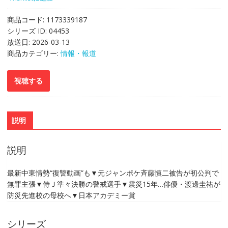
商品コード:
1173339187
シリーズ ID:
04453
放送日:
2026-03-13
商品カテゴリー:
情報・報道
説明
説明
最新中東情勢“復讐動画”も▼元ジャンポケ斉藤慎二被告が初公判で
無罪主張▼侍Ｊ準々決勝の警戒選手▼震災15年…俳優・渡邊圭祐が
防災先進校の母校へ▼日本アカデミー賞
シリーズ