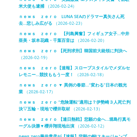
米大使も逮捕
（2026-02-24）
ｎｅｗｓ ｚｅｒｏ LUNA SEAのドラマー真矢さん死
去…悲しみ広がる
（2026-02-23）
ｎｅｗｓ ｚｅｒｏ 【列島興奮】フィギュア女子…中井
亜美・坂本花織・千葉百音は
（2026-02-20）
ｎｅｗｓ ｚｅｒｏ 【死刑求刑】韓国前大統領に判決へ
（2026-02-19）
ｎｅｗｓ ｚｅｒｏ【速報】スロープスタイルでメダルセ
レモニー…競技ももう一度！
（2026-02-18）
ｎｅｗｓ ｚｅｒｏ ▼ 異例の春節…“変わる”日本の観光
業
（2026-02-17）
ｎｅｗｓ ｚｅｒｏ “危険運転”適用は？伊勢崎３人死亡判
決▽五輪・現地で櫻井取材
（2026-02-13）
ｎｅｗｓ ｚｅｒｏ 【連日熱戦】悲願の金へ…堀島行真モ
ーグル決勝▼櫻井翔現地出演
（2026-02-12）
news zero藤井貴彦が【速報】悲願の銅!スキージャンプ