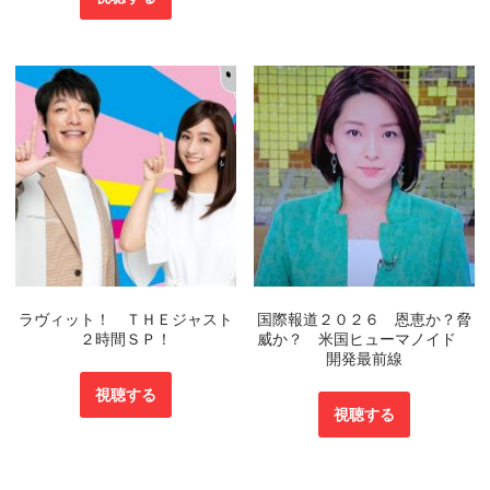
ラヴィット！ ＴＨＥジャスト
国際報道２０２６ 恩恵か？脅
２時間ＳＰ！
威か？ 米国ヒューマノイド
開発最前線
視聴する
視聴する