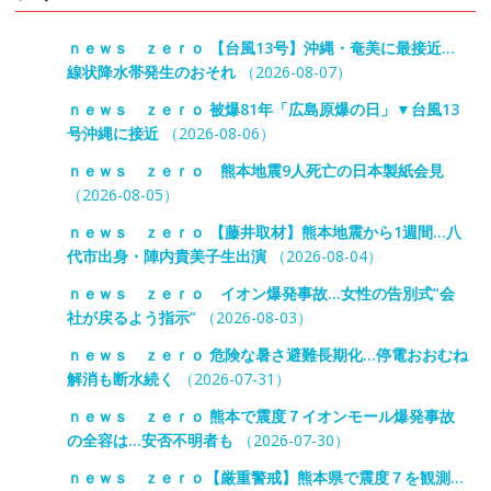
ｎｅｗｓ ｚｅｒｏ 【台風13号】沖縄・奄美に最接近…
線状降水帯発生のおそれ
（2026-08-07）
ｎｅｗｓ ｚｅｒｏ 被爆81年「広島原爆の日」▼台風13
号沖縄に接近
（2026-08-06）
ｎｅｗｓ ｚｅｒｏ 熊本地震9人死亡の日本製紙会見
（2026-08-05）
ｎｅｗｓ ｚｅｒｏ 【藤井取材】熊本地震から1週間…八
代市出身・陣内貴美子生出演
（2026-08-04）
ｎｅｗｓ ｚｅｒｏ イオン爆発事故…女性の告別式“会
社が戻るよう指示”
（2026-08-03）
ｎｅｗｓ ｚｅｒｏ 危険な暑さ避難長期化…停電おおむね
解消も断水続く
（2026-07-31）
ｎｅｗｓ ｚｅｒｏ 熊本で震度７イオンモール爆発事故
の全容は…安否不明者も
（2026-07-30）
ｎｅｗｓ ｚｅｒｏ【厳重警戒】熊本県で震度７を観測…