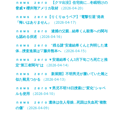
ｎｅｗｓ ｚｅｒｏ 【クマ出没】住宅街に…冬眠明けの
脅威▼櫻井翔アメリカ取材
（2026-04-20）
ｎｅｗｓ ｚｅｒｏ【りくりゅうペア】“電撃引退”発表
「悔いはありません」
（2026-04-17）
ｎｅｗｓ ｚｅｒｏ 逮捕の父親…結希くん殺害への関与
も認める供述
（2026-04-16）
ｎｅｗｓ ｚｅｒｏ “残る謎”安達結希くんと判明した遺
体…捜査進展は▽藤井熊本へ
（2026-04-15）
ｎｅｗｓ ｚｅｒｏ ▼安達結希くん3月下旬ごろ死亡と推
定“第三者関与”は
（2026-04-14）
ｎｅｗｓ ｚｅｒｏ 新展開】不明男児が履いていた靴と
似た靴見つかる
（2026-04-13）
ｎｅｗｓ ｚｅｒｏ ▼男児不明18日捜索に“変化”シャベ
ルも使用
（2026-04-10）
ｎｅｗｓ ｚｅｒｏ 遺体は住人母娘…死因は失血死“複数
の傷”
（2026-04-09）