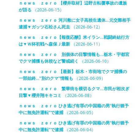
ｎｅｗｓ ｚｅｒｏ 【櫻井取材】辺野古転覆事故の遺族
が語る
（2026-06-15）
ｎｅｗｓ ｚｅｒｏ 河川敷に女子高校生遺体…元交際相手
逮捕▼ガッツ石松さん死去
（2026-06-12）
ｎｅｗｓ ｚｅｒｏ【報復応酬】米イラン…戦闘終結行方
は▼Ｗ杯初戦へ森保Ｊ最新
（2026-06-11）
ｎｅｗｓ ｚｅｒｏ 別個体の目撃情報も…栃木・宇都宮
でクマ捕獲も休校など警戒続く
（2026-06-10）
ｎｅｗｓ ｚｅｒｏ 【最新】栃木・市街地でクマ捕獲の
一部始終…“別のクマ”情報も
（2026-06-09）
ｎｅｗｓ ｚｅｒｏ 繁華街を横切るクマ…市民が相次ぎ
目撃▼櫻井翔キキコミ
（2026-06-08）
ｎｅｗｓ ｚｅｒｏ ひき逃げ有罪の中国籍の男“執行猶予
中に無免許運転”で逮捕
（2026-06-05）
ｎｅｗｓ ｚｅｒｏ ひき逃げ有罪の中国籍の男“執行猶予
中に無免許運転”で逮捕
（2026-06-04）