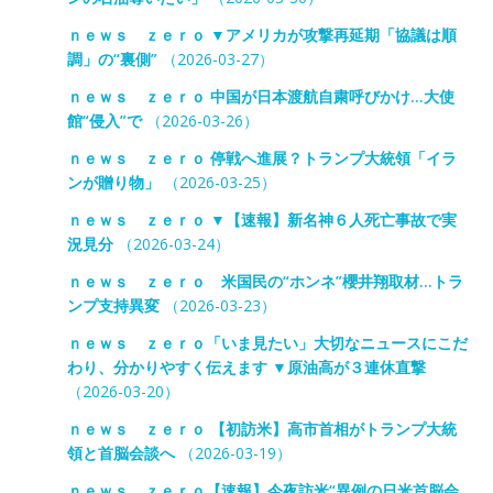
ｎｅｗｓ ｚｅｒｏ ▼アメリカが攻撃再延期「協議は順
調」の“裏側”
（2026-03-27）
ｎｅｗｓ ｚｅｒｏ 中国が日本渡航自粛呼びかけ…大使
館“侵入”で
（2026-03-26）
ｎｅｗｓ ｚｅｒｏ 停戦へ進展？トランプ大統領「イラ
ンが贈り物」
（2026-03-25）
ｎｅｗｓ ｚｅｒｏ ▼【速報】新名神６人死亡事故で実
況見分
（2026-03-24）
ｎｅｗｓ ｚｅｒｏ 米国民の“ホンネ”櫻井翔取材…トラ
ンプ支持異変
（2026-03-23）
ｎｅｗｓ ｚｅｒｏ「いま見たい」大切なニュースにこだ
わり、分かりやすく伝えます ▼原油高が３連休直撃
（2026-03-20）
ｎｅｗｓ ｚｅｒｏ 【初訪米】高市首相がトランプ大統
領と首脳会談へ
（2026-03-19）
ｎｅｗｓ ｚｅｒｏ【速報】今夜訪米“異例の日米首脳会