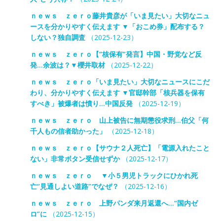
ｎｅｗｓ ｚｅｒｏ藤井貴彦が「いま見たい」大切なニュ
ースを分かりやすく伝えます ▼「おこめ券」配布する？
しない？独自調査
（2025-12-23）
ｎｅｗｓ ｚｅｒｏ【“核保有”発言】中国・野党など反
発…余波は？▼櫻井取材
（2025-12-22）
ｎｅｗｓ ｚｅｒｏ「いま見たい」大切なニュースにこだ
わり、分かりやすく伝えます ▼官邸幹部「核兵器を保有
すべき」被爆者は憤り…中国反発
（2025-12-19）
ｎｅｗｓ ｚｅｒｏ 山上被告に無期懲役求刑…伯父「何
千人もの信者助かった」
（2025-12-18）
ｎｅｗｓ ｚｅｒｏ【サウナ２人死亡】「電源入れたこと
ない」非常ボタン受信せずか
（2025-12-17）
ｎｅｗｓ ｚｅｒｏ ▼小５男児トラックにひかれ死
亡“見通しよい道路”でなぜ？
（2025-12-16）
ｎｅｗｓ ｚｅｒｏ 上野パンダ来月返還へ…“国内ゼ
ロ”に
（2025-12-15）