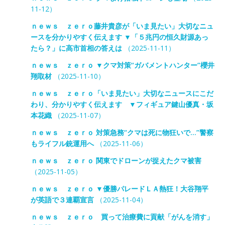
11-12）
ｎｅｗｓ ｚｅｒｏ藤井貴彦が「いま見たい」大切なニュ
ースを分かりやすく伝えます ▼「５兆円の恒久財源あっ
たら？」に高市首相の答えは
（2025-11-11）
ｎｅｗｓ ｚｅｒｏ ▼クマ対策“ガバメントハンター”櫻井
翔取材
（2025-11-10）
ｎｅｗｓ ｚｅｒｏ「いま見たい」大切なニュースにこだ
わり、分かりやすく伝えます ▼フィギュア鍵山優真・坂
本花織
（2025-11-07）
ｎｅｗｓ ｚｅｒｏ 対策急務“クマは死に物狂いで…”警察
もライフル銃運用へ
（2025-11-06）
ｎｅｗｓ ｚｅｒｏ 関東でドローンが捉えたクマ被害
（2025-11-05）
ｎｅｗｓ ｚｅｒｏ ▼優勝パレードＬＡ熱狂！大谷翔平
が英語で３連覇宣言
（2025-11-04）
ｎｅｗｓ ｚｅｒｏ 買って治療費に貢献「がんを消す」