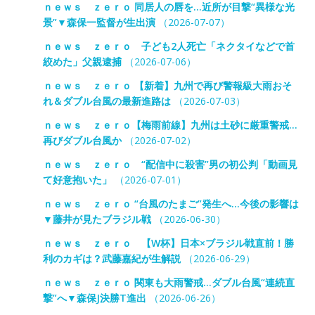
ｎｅｗｓ ｚｅｒｏ 同居人の唇を…近所が目撃“異様な光
景”▼森保一監督が生出演
（2026-07-07）
ｎｅｗｓ ｚｅｒｏ 子ども2人死亡「ネクタイなどで首
絞めた」父親逮捕
（2026-07-06）
ｎｅｗｓ ｚｅｒｏ 【新着】九州で再び警報級大雨おそ
れ＆ダブル台風の最新進路は
（2026-07-03）
ｎｅｗｓ ｚｅｒｏ【梅雨前線】九州は土砂に厳重警戒…
再びダブル台風か
（2026-07-02）
ｎｅｗｓ ｚｅｒｏ “配信中に殺害”男の初公判「動画見
て好意抱いた」
（2026-07-01）
ｎｅｗｓ ｚｅｒｏ “台風のたまご”発生へ…今後の影響は
▼藤井が見たブラジル戦
（2026-06-30）
ｎｅｗｓ ｚｅｒｏ 【W杯】日本×ブラジル戦直前！勝
利のカギは？武藤嘉紀が生解説
（2026-06-29）
ｎｅｗｓ ｚｅｒｏ 関東も大雨警戒…ダブル台風“連続直
撃”へ▼森保J決勝T進出
（2026-06-26）