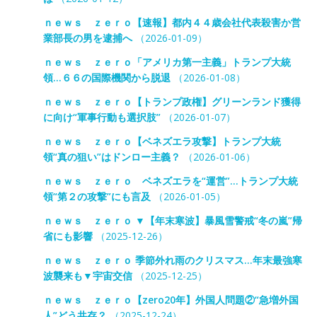
ｎｅｗｓ ｚｅｒｏ【速報】都内４４歳会社代表殺害か営
業部長の男を逮捕へ
（2026-01-09）
ｎｅｗｓ ｚｅｒｏ「アメリカ第一主義」トランプ大統
領…６６の国際機関から脱退
（2026-01-08）
ｎｅｗｓ ｚｅｒｏ【トランプ政権】グリーンランド獲得
に向け“軍事行動も選択肢”
（2026-01-07）
ｎｅｗｓ ｚｅｒｏ【ベネズエラ攻撃】トランプ大統
領“真の狙い”はドンロー主義？
（2026-01-06）
ｎｅｗｓ ｚｅｒｏ ベネズエラを“運営”…トランプ大統
領“第２の攻撃”にも言及
（2026-01-05）
ｎｅｗｓ ｚｅｒｏ ▼【年末寒波】暴風雪警戒“冬の嵐”帰
省にも影響
（2025-12-26）
ｎｅｗｓ ｚｅｒｏ 季節外れ雨のクリスマス…年末最強寒
波襲来も▼宇宙交信
（2025-12-25）
ｎｅｗｓ ｚｅｒｏ【zero20年】外国人問題②“急増外国
人”どう共存？
（2025-12-24）