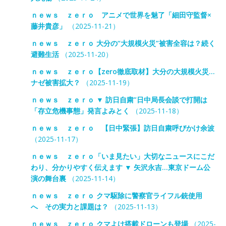
ｎｅｗｓ ｚｅｒｏ アニメで世界を魅了「細田守監督×
藤井貴彦」
（2025-11-21）
ｎｅｗｓ ｚｅｒｏ 大分の“大規模火災”被害全容は？続く
避難生活
（2025-11-20）
ｎｅｗｓ ｚｅｒｏ【zero徹底取材】大分の大規模火災…
ナゼ被害拡大？
（2025-11-19）
ｎｅｗｓ ｚｅｒｏ ▼ 訪日自粛”日中局長会談で打開は
「存立危機事態」発言よみとく
（2025-11-18）
ｎｅｗｓ ｚｅｒｏ 【日中緊張】訪日自粛呼びかけ余波
（2025-11-17）
ｎｅｗｓ ｚｅｒｏ「いま見たい」大切なニュースにこだ
わり、分かりやすく伝えます ▼ 矢沢永吉…東京ドーム公
演の舞台裏
（2025-11-14）
ｎｅｗｓ ｚｅｒｏ クマ駆除に警察官ライフル銃使用
へ その実力と課題は？
（2025-11-13）
ｎｅｗｓ ｚｅｒｏ クマよけ搭載ドローンも登場
（2025-