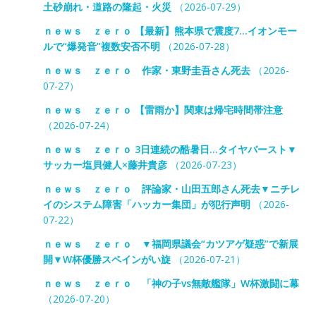
土砂崩れ・道路の隆起・火災
（2026-07-29）
ｎｅｗｓ ｚｅｒｏ 【最新】熊本県で震度7…イオンモー
ルで“爆発音”複数安否不明
（2026-07-28）
ｎｅｗｓ ｚｅｒｏ 作家・東野圭吾さん死去
（2026-
07-27）
ｎｅｗｓ ｚｅｒｏ 【雷雨か】関東は帰宅時間帯注意
（2026-07-24）
ｎｅｗｓ ｚｅｒｏ 3日連続の酷暑日…タイヤバースト▼
サッカー塩貝健人×藤井貴彦
（2026-07-23）
ｎｅｗｓ ｚｅｒｏ 評論家・山田五郎さん死去▼ニチレ
イのシステム障害「ハッカー集団」が犯行声明
（2026-
07-22）
ｎｅｗｓ ｚｅｒｏ ▼福岡県議会“カツアゲ疑惑”で新展
開▼W杯優勝スペインがい旋
（2026-07-21）
ｎｅｗｓ ｚｅｒｏ 「神の子vs無敵艦隊」W杯激闘に幕
（2026-07-20）