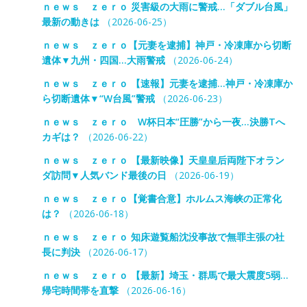
ｎｅｗｓ ｚｅｒｏ 災害級の大雨に警戒…「ダブル台風」
最新の動きは
（2026-06-25）
ｎｅｗｓ ｚｅｒｏ【元妻を逮捕】神戸・冷凍庫から切断
遺体▼九州・四国…大雨警戒
（2026-06-24）
ｎｅｗｓ ｚｅｒｏ 【速報】元妻を逮捕…神戸・冷凍庫か
ら切断遺体▼“W台風”警戒
（2026-06-23）
ｎｅｗｓ ｚｅｒｏ W杯日本“圧勝”から一夜…決勝Tへ
カギは？
（2026-06-22）
ｎｅｗｓ ｚｅｒｏ 【最新映像】天皇皇后両陛下オラン
ダ訪問▼人気バンド最後の日
（2026-06-19）
ｎｅｗｓ ｚｅｒｏ【覚書合意】ホルムス海峡の正常化
は？
（2026-06-18）
ｎｅｗｓ ｚｅｒｏ 知床遊覧船沈没事故で無罪主張の社
長に判決
（2026-06-17）
ｎｅｗｓ ｚｅｒｏ 【最新】埼玉・群馬で最大震度5弱…
帰宅時間帯を直撃
（2026-06-16）