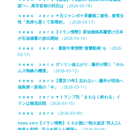
談”へ…高市首相の対応は
（2026-03-18）
ｎｅｗｓ ｚｅｒｏ ▼元ジャンポケ斉藤慎二被告…被害女
性「気持ち悪くて屈辱的」
（2026-03-17）
ｎｅｗｓ ｚｅｒｏ【イラン情勢】原油価格高騰受け日本
が石油備蓄の放出開始
（2026-03-16）
ｎｅｗｓ ｚｅｒｏ 最新中東情勢“復讐動画”も
（2026-
03-13）
ｎｅｗｓ ｚｅｒｏ ガソリン値上がり…藤井が聞く「ホル
ムズ海峡の機雷」
（2026-03-12）
ｎｅｗｓ ｚｅｒｏ【震災15年】忘れない…藤井が現地へ
福島第一原発の「今」
（2026-03-11）
ｎｅｗｓ ｚｅｒｏ ▼トランプ氏「まもなく終わる」イ
ランは徹底抗戦
（2026-03-10）
ｎｅｗｓ ｚｅｒｏ
（2026-03-09）
news zero【イラン情勢】１３か国に“戦火波及”邦人2人
拘束も判明…足止め邦人ら帰国へ
（2026-03-06）