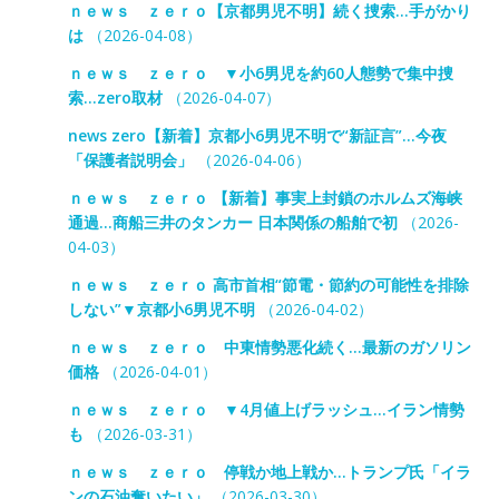
ｎｅｗｓ ｚｅｒｏ【京都男児不明】続く捜索…手がかり
は
（2026-04-08）
ｎｅｗｓ ｚｅｒｏ ▼小6男児を約60人態勢で集中捜
索…zero取材
（2026-04-07）
news zero【新着】京都小6男児不明で“新証言”…今夜
「保護者説明会」
（2026-04-06）
ｎｅｗｓ ｚｅｒｏ 【新着】事実上封鎖のホルムズ海峡
通過…商船三井のタンカー 日本関係の船舶で初
（2026-
04-03）
ｎｅｗｓ ｚｅｒｏ 高市首相“節電・節約の可能性を排除
しない”▼京都小6男児不明
（2026-04-02）
ｎｅｗｓ ｚｅｒｏ 中東情勢悪化続く…最新のガソリン
価格
（2026-04-01）
ｎｅｗｓ ｚｅｒｏ ▼4月値上げラッシュ…イラン情勢
も
（2026-03-31）
ｎｅｗｓ ｚｅｒｏ 停戦か地上戦か…トランプ氏「イラ
ンの石油奪いたい」
（2026-03-30）