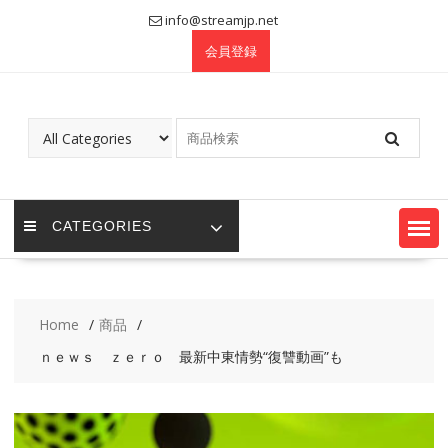
Skip
info@streamjp.net
to
会員登録
content
CATEGORIES
Home
商品
ｎｅｗｓ ｚｅｒｏ 最新中東情勢“復讐動画”も