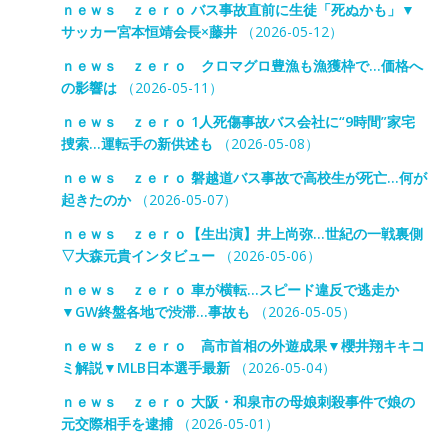
ｎｅｗｓ ｚｅｒｏ バス事故直前に生徒「死ぬかも」▼
サッカー宮本恒靖会長×藤井
（2026-05-12）
ｎｅｗｓ ｚｅｒｏ クロマグロ豊漁も漁獲枠で…価格へ
の影響は
（2026-05-11）
ｎｅｗｓ ｚｅｒｏ 1人死傷事故バス会社に“9時間”家宅
捜索…運転手の新供述も
（2026-05-08）
ｎｅｗｓ ｚｅｒｏ 磐越道バス事故で高校生が死亡…何が
起きたのか
（2026-05-07）
ｎｅｗｓ ｚｅｒｏ【生出演】井上尚弥…世紀の一戦裏側
▽大森元貴インタビュー
（2026-05-06）
ｎｅｗｓ ｚｅｒｏ 車が横転…スピード違反で逃走か
▼GW終盤各地で渋滞…事故も
（2026-05-05）
ｎｅｗｓ ｚｅｒｏ 高市首相の外遊成果▼櫻井翔キキコ
ミ解説▼MLB日本選手最新
（2026-05-04）
ｎｅｗｓ ｚｅｒｏ 大阪・和泉市の母娘刺殺事件で娘の
元交際相手を逮捕
（2026-05-01）