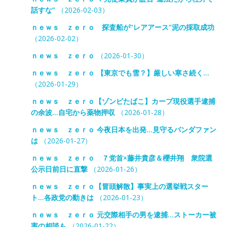
話すな”
（2026-02-03）
ｎｅｗｓ ｚｅｒｏ 探査船が“レアアース”泥の採取成功
（2026-02-02）
ｎｅｗｓ ｚｅｒｏ
（2026-01-30）
ｎｅｗｓ ｚｅｒｏ 【東京でも雪？】厳しい寒さ続く…
（2026-01-29）
ｎｅｗｓ ｚｅｒｏ【ゾンビたばこ】カープ現役選手逮捕
の余波…自宅から薬物押収
（2026-01-28）
ｎｅｗｓ ｚｅｒｏ 今夜日本を出発…見守るパンダファン
は
（2026-01-27）
ｎｅｗｓ ｚｅｒｏ ７党首×藤井貴彦＆櫻井翔 衆院選
公示日前日に直撃
（2026-01-26）
ｎｅｗｓ ｚｅｒｏ【冒頭解散】事実上の選挙戦スター
ト…各政党の動きは
（2026-01-23）
ｎｅｗｓ ｚｅｒｏ 元交際相手の男を逮捕…ストーカー被
害の相談も
（2026-01-22）