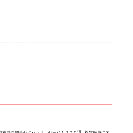
▼前福井県知事セクハラメッセージ１０００通…複数職員に▼