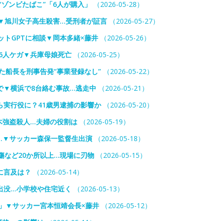
“ゾンビたばこ”「6人が購入」
（2026-05-28）
▼旭川女子高生殺害…受刑者が証言
（2026-05-27）
ットGPTに相談▼岡本多緒×藤井
（2026-05-26）
”26人ケガ▼兵庫母娘死亡
（2026-05-25）
た船長を刑事告発“事業登録なし”
（2026-05-22）
で▼横浜で8台絡む事故…逃走中
（2026-05-21）
実行役に？41歳男逮捕の影響か
（2026-05-20）
栃木強盗殺人…夫婦の役割は
（2026-05-19）
は…▼サッカー森保一監督生出演
（2026-05-18）
傷など20か所以上…現場に刃物
（2026-05-15）
に言及は？
（2026-05-14）
出没…小学校や住宅近く
（2026-05-13）
」▼サッカー宮本恒靖会長×藤井
（2026-05-12）