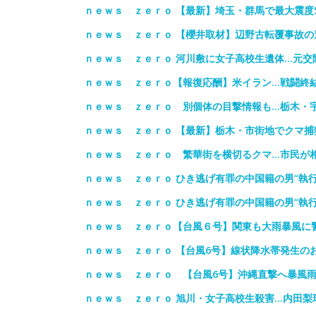
ｎｅｗｓ ｚｅｒｏ 【最新】埼玉・群馬で最大震度
ｎｅｗｓ ｚｅｒｏ 【櫻井取材】辺野古転覆事故の
ｎｅｗｓ ｚｅｒｏ 河川敷に女子高校生遺体…元交
ｎｅｗｓ ｚｅｒｏ【報復応酬】米イラン…戦闘終
ｎｅｗｓ ｚｅｒｏ 別個体の目撃情報も…栃木・
ｎｅｗｓ ｚｅｒｏ 【最新】栃木・市街地でクマ捕
ｎｅｗｓ ｚｅｒｏ 繁華街を横切るクマ…市民が
ｎｅｗｓ ｚｅｒｏ ひき逃げ有罪の中国籍の男“執
ｎｅｗｓ ｚｅｒｏ ひき逃げ有罪の中国籍の男“執
ｎｅｗｓ ｚｅｒｏ【台風６号】関東も大雨暴風に
ｎｅｗｓ ｚｅｒｏ 【台風6号】線状降水帯発生の
ｎｅｗｓ ｚｅｒｏ 【台風6号】沖縄直撃へ暴風雨
ｎｅｗｓ ｚｅｒｏ 旭川・女子高校生殺害…内田梨