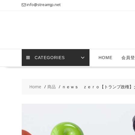
Skip
info@streamjp.net
to
content
CATEGORIES
HOME
会員登
Home
商品
ｎｅｗｓ ｚｅｒｏ【トランプ政権】