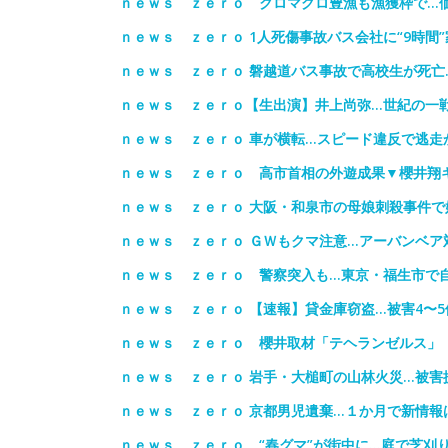
ｎｅｗｓ ｚｅｒｏ クロマグロ豊漁も漁獲枠で…
ｎｅｗｓ ｚｅｒｏ 1人死傷事故バス会社に“9時間
ｎｅｗｓ ｚｅｒｏ 磐越道バス事故で高校生が死亡
ｎｅｗｓ ｚｅｒｏ【生出演】井上尚弥…世紀の一
ｎｅｗｓ ｚｅｒｏ 車が横転…スピード違反で逃走
ｎｅｗｓ ｚｅｒｏ 高市首相の外遊成果▼櫻井翔キ
ｎｅｗｓ ｚｅｒｏ 大阪・和泉市の母娘刺殺事件で
ｎｅｗｓ ｚｅｒｏ ＧＷもクマ注意…アーバンベア
ｎｅｗｓ ｚｅｒｏ 警察突入も…東京・福生市で自
ｎｅｗｓ ｚｅｒｏ 【速報】貸金庫窃盗…被害4〜5
ｎｅｗｓ ｚｅｒｏ 櫻井取材「テヘランゼルス」
ｎｅｗｓ ｚｅｒｏ 岩手・大槌町の山林火災…被害
ｎｅｗｓ ｚｅｒｏ 京都男児遺棄…１か月で新情報
ｎｅｗｓ ｚｅｒｏ “春グマ”が街中に…庭で芝刈