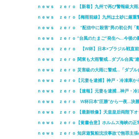
ｎｅｗｓ ｚｅｒｏ 【新着】九州で再び警報級大
ｎｅｗｓ ｚｅｒｏ【梅雨前線】九州は土砂に厳重
ｎｅｗｓ ｚｅｒｏ “配信中に殺害”男の初公判「
ｎｅｗｓ ｚｅｒｏ “台風のたまご”発生へ…今後
ｎｅｗｓ ｚｅｒｏ 【W杯】日本×ブラジル戦直
ｎｅｗｓ ｚｅｒｏ 関東も大雨警戒…ダブル台風“連
ｎｅｗｓ ｚｅｒｏ 災害級の大雨に警戒…「ダブル
ｎｅｗｓ ｚｅｒｏ【元妻を逮捕】神戸・冷凍庫か
ｎｅｗｓ ｚｅｒｏ 【速報】元妻を逮捕…神戸・冷
ｎｅｗｓ ｚｅｒｏ W杯日本“圧勝”から一夜…決
ｎｅｗｓ ｚｅｒｏ 【最新映像】天皇皇后両陛下
ｎｅｗｓ ｚｅｒｏ【覚書合意】ホルムス海峡の正
ｎｅｗｓ ｚｅｒｏ 知床遊覧船沈没事故で無罪主張