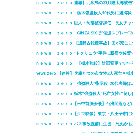
ｎｅｗｓ ｚｅｒｏ 速報】元広島の羽月隆太郎被告
ｎｅｗｓ ｚｅｒｏ 栃木強盗殺人40代男に逮捕状
ｎｅｗｓ ｚｅｒｏ 巨人・阿部監督辞任…長女チャ
ｎｅｗｓ ｚｅｒｏ GINZA SIXで“催涙スプレー
ｎｅｗｓ ｚｅｒｏ 【辺野古転覆事故】国が死亡し
ｎｅｗｓ ｚｅｒｏ “トクリュウ”事件…新宿や佐賀
ｎｅｗｓ ｚｅｒｏ 【栃木強殺】計画変更で少年ら
news zero 【速報】兵庫たつの市女性2人死亡▼
ｎｅｗｓ ｚｅｒｏ 強盗殺人“指示役”20代夫婦
ｎｅｗｓ ｚｅｒｏ 栃木”強盗殺人”死亡女性に刺し
ｎｅｗｓ ｚｅｒｏ【米中首脳会談】台湾問題など
ｎｅｗｓ ｚｅｒｏ【クマ映像】東京・八王子市に
ｎｅｗｓ ｚｅｒｏ バス事故直前に生徒「死ぬかも