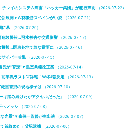
ニチレイのシステム障害「ハッカー集団」が犯行声明
（2026-07-22）
で新展開▼W杯優勝スペインがい旋
（2026-07-21）
闘に幕
（2026-07-20）
雨危険警報…冠水被害や交通影響
（2026-07-17）
険警報…関東各地で急な雷雨に
（2026-07-16）
にサイバー攻撃
（2026-07-15）
議長が“否定”▼皇室典範改正案
（2026-07-14）
…前半戦ラスト▽詳報！W杯4強決定
（2026-07-13）
”厳重警戒の現地様子は
（2026-07-10）
レーキ踏み続けたがアクセルだった」
（2026-07-09）
王へメッシ
（2026-07-08）
様な光景”▼森保一監督が生出演
（2026-07-07）
どで首絞めた」父親逮捕
（2026-07-06）