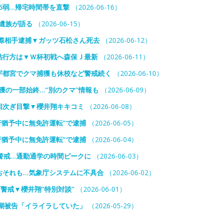
5弱…帰宅時間帯を直撃
（2026-06-16）
遺族が語る
（2026-06-15）
際相手逮捕▼ガッツ石松さん死去
（2026-06-12）
結行方は▼Ｗ杯初戦へ森保Ｊ最新
（2026-06-11）
宇都宮でクマ捕獲も休校など警戒続く
（2026-06-10）
獲の一部始終…“別のクマ”情報も
（2026-06-09）
相次ぎ目撃▼櫻井翔キキコミ
（2026-06-08）
行猶予中に無免許運転”で逮捕
（2026-06-05）
行猶予中に無免許運転”で逮捕
（2026-06-04）
警戒…通勤通学の時間ピークに
（2026-06-03）
おそれも…気象庁システムに不具合
（2026-06-02）
警戒▼櫻井翔“特別対談”
（2026-06-01）
瑚被告「イライラしていた」
（2026-05-29）