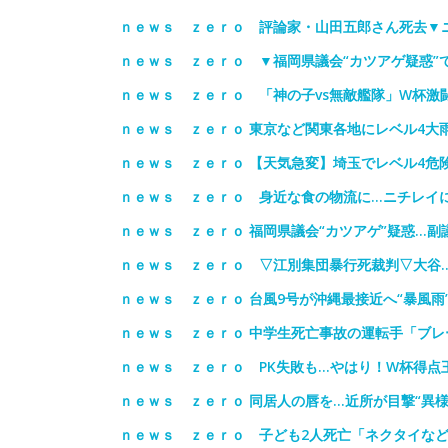
ｎｅｗｓ ｚｅｒｏ 評論家・山田五郎さん死去▼
ｎｅｗｓ ｚｅｒｏ ▼福岡県議会“カツアゲ疑惑”
ｎｅｗｓ ｚｅｒｏ 「神の子vs無敵艦隊」W杯激
ｎｅｗｓ ｚｅｒｏ 東京など関東各地にレベル4大
ｎｅｗｓ ｚｅｒｏ 【天気急変】埼玉でレベル4危
ｎｅｗｓ ｚｅｒｏ 身近な食の物流に…ニチレイ
ｎｅｗｓ ｚｅｒｏ 福岡県議会“カツアゲ”疑惑…副
ｎｅｗｓ ｚｅｒｏ ▽江別集団暴行死裁判▽大谷
ｎｅｗｓ ｚｅｒｏ 台風9号が沖縄最接近へ“暴風雨
ｎｅｗｓ ｚｅｒｏ 中学生死亡事故の運転手「ブ
ｎｅｗｓ ｚｅｒｏ PK失敗も…やはり！W杯得点
ｎｅｗｓ ｚｅｒｏ 同居人の唇を…近所が目撃“異
ｎｅｗｓ ｚｅｒｏ 子ども2人死亡「ネクタイな