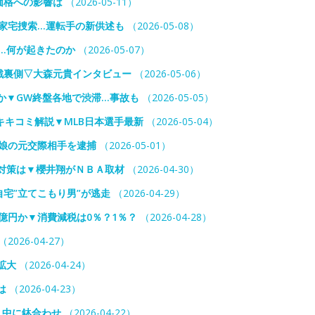
価格への影響は
（2026-05-11）
”家宅捜索…運転手の新供述も
（2026-05-08）
…何が起きたのか
（2026-05-07）
戦裏側▽大森元貴インタビュー
（2026-05-06）
か▼GW終盤各地で渋滞…事故も
（2026-05-05）
キコミ解説▼MLB日本選手最新
（2026-05-04）
娘の元交際相手を逮捕
（2026-05-01）
対策は▼櫻井翔がＮＢＡ取材
（2026-04-30）
宅”立てこもり男”が逃走
（2026-04-29）
億円か▼消費減税は0％？1％？
（2026-04-28）
（2026-04-27）
拡大
（2026-04-24）
は
（2026-04-23）
り中に鉢合わせ
（2026-04-22）