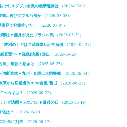
雨おそれ＆ダブル台風の最新進路は
（2026-07-03）
警戒…再びダブル台風か
（2026-07-02）
動画見て好意抱いた」
（2026-07-01）
の影響は▼藤井が見たブラジル戦
（2026-06-30）
前！勝利のカギは？武藤嘉紀が生解説
（2026-06-29）
続直撃”へ▼森保J決勝T進出
（2026-06-26）
台風」最新の動きは
（2026-06-25）
ら切断遺体▼九州・四国…大雨警戒
（2026-06-24）
凍庫から切断遺体▼“W台風”警戒
（2026-06-23）
勝Tへカギは？
（2026-06-22）
オランダ訪問▼人気バンド最後の日
（2026-06-19）
常化は？
（2026-06-18）
の社長に判決
（2026-06-17）