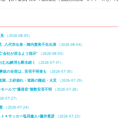
会見
（2026-08-05）
間…八代市出身・陣内貴美子生出演
（2026-08-04）
“会社が戻るよう指示”
（2026-08-03）
おむね解消も断水続く
（2026-07-31）
事故の全容は…安否不明者も
（2026-07-30）
観測…土砂崩れ・道路の隆起・火災
（2026-07-29）
モールで“爆発音”複数安否不明
（2026-07-28）
26-07-27）
意
（2026-07-24）
スト▼サッカー塩貝健人×藤井貴彦
（2026-07-23）