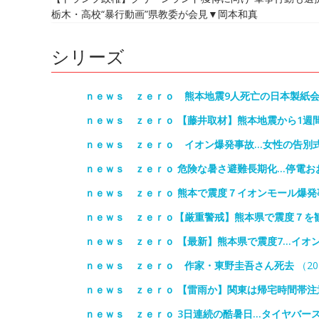
栃木・高校“暴行動画”県教委が会見▼岡本和真
シリーズ
ｎｅｗｓ ｚｅｒｏ 熊本地震9人死亡の日本製紙
ｎｅｗｓ ｚｅｒｏ 【藤井取材】熊本地震から1週
ｎｅｗｓ ｚｅｒｏ イオン爆発事故…女性の告別式
ｎｅｗｓ ｚｅｒｏ 危険な暑さ避難長期化…停電お
ｎｅｗｓ ｚｅｒｏ 熊本で震度７イオンモール爆発
ｎｅｗｓ ｚｅｒｏ【厳重警戒】熊本県で震度７を
ｎｅｗｓ ｚｅｒｏ 【最新】熊本県で震度7…イオン
ｎｅｗｓ ｚｅｒｏ 作家・東野圭吾さん死去
（20
ｎｅｗｓ ｚｅｒｏ 【雷雨か】関東は帰宅時間帯注
ｎｅｗｓ ｚｅｒｏ 3日連続の酷暑日…タイヤバー