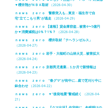
▼櫻井翔がＮＢＡ取材
（2026-04-30）
ｎｅｗｓ ｚｅｒｏ 警察突入も…東京・福生市で自
宅”立てこもり男”が逃走
（2026-04-29）
ｎｅｗｓ ｚｅｒｏ 【速報】貸金庫窃盗…被害4〜5億円
か▼消費減税は0％？1％？
（2026-04-28）
ｎｅｗｓ ｚｅｒｏ 櫻井取材「テヘランゼルス」
（2026-04-27）
ｎｅｗｓ ｚｅｒｏ 岩手・大槌町の山林火災…被害拡大
（2026-04-24）
ｎｅｗｓ ｚｅｒｏ 京都男児遺棄…１か月で新情報は
（2026-04-23）
ｎｅｗｓ ｚｅｒｏ “春グマ”が街中に…庭で芝刈り中に
鉢合わせ
（2026-04-22）
ｎｅｗｓ ｚｅｒｏ ▼“後発地震”警戒続く
（2026-04-
21）
ｎｅｗｓ ｚｅｒｏ 【クマ出没】住宅街に…冬眠明けの