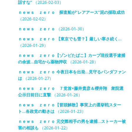
話すな”
（2026-02-03）
ｎｅｗｓ ｚｅｒｏ 探査船が“レアアース”泥の採取成功
（2026-02-02）
ｎｅｗｓ ｚｅｒｏ
（2026-01-30）
ｎｅｗｓ ｚｅｒｏ 【東京でも雪？】厳しい寒さ続く…
（2026-01-29）
ｎｅｗｓ ｚｅｒｏ【ゾンビたばこ】カープ現役選手逮捕
の余波…自宅から薬物押収
（2026-01-28）
ｎｅｗｓ ｚｅｒｏ 今夜日本を出発…見守るパンダファン
は
（2026-01-27）
ｎｅｗｓ ｚｅｒｏ ７党首×藤井貴彦＆櫻井翔 衆院選
公示日前日に直撃
（2026-01-26）
ｎｅｗｓ ｚｅｒｏ【冒頭解散】事実上の選挙戦スター
ト…各政党の動きは
（2026-01-23）
ｎｅｗｓ ｚｅｒｏ 元交際相手の男を逮捕…ストーカー被
害の相談も
（2026-01-22）