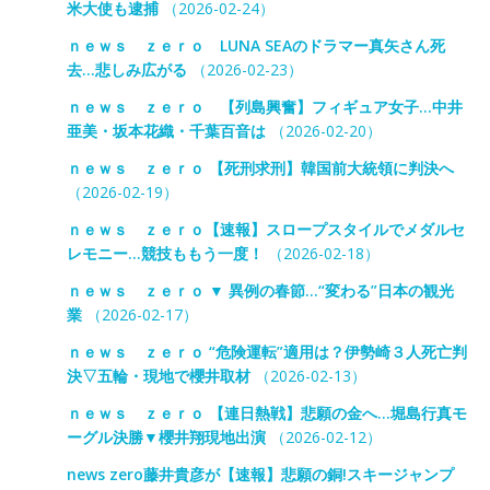
米大使も逮捕
（2026-02-24）
ｎｅｗｓ ｚｅｒｏ LUNA SEAのドラマー真矢さん死
去…悲しみ広がる
（2026-02-23）
ｎｅｗｓ ｚｅｒｏ 【列島興奮】フィギュア女子…中井
亜美・坂本花織・千葉百音は
（2026-02-20）
ｎｅｗｓ ｚｅｒｏ 【死刑求刑】韓国前大統領に判決へ
（2026-02-19）
ｎｅｗｓ ｚｅｒｏ【速報】スロープスタイルでメダルセ
レモニー…競技ももう一度！
（2026-02-18）
ｎｅｗｓ ｚｅｒｏ ▼ 異例の春節…“変わる”日本の観光
業
（2026-02-17）
ｎｅｗｓ ｚｅｒｏ “危険運転”適用は？伊勢崎３人死亡判
決▽五輪・現地で櫻井取材
（2026-02-13）
ｎｅｗｓ ｚｅｒｏ 【連日熱戦】悲願の金へ…堀島行真モ
ーグル決勝▼櫻井翔現地出演
（2026-02-12）
news zero藤井貴彦が【速報】悲願の銅!スキージャンプ