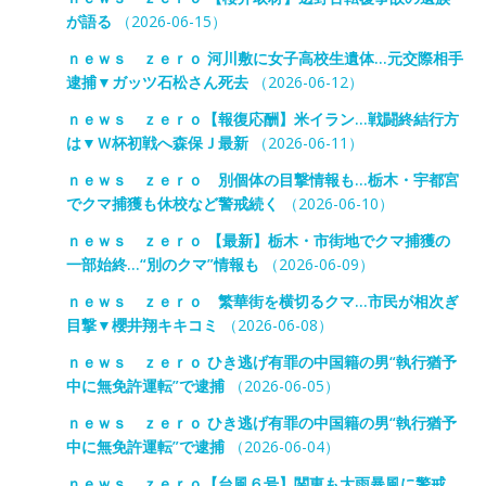
が語る
（2026-06-15）
ｎｅｗｓ ｚｅｒｏ 河川敷に女子高校生遺体…元交際相手
逮捕▼ガッツ石松さん死去
（2026-06-12）
ｎｅｗｓ ｚｅｒｏ【報復応酬】米イラン…戦闘終結行方
は▼Ｗ杯初戦へ森保Ｊ最新
（2026-06-11）
ｎｅｗｓ ｚｅｒｏ 別個体の目撃情報も…栃木・宇都宮
でクマ捕獲も休校など警戒続く
（2026-06-10）
ｎｅｗｓ ｚｅｒｏ 【最新】栃木・市街地でクマ捕獲の
一部始終…“別のクマ”情報も
（2026-06-09）
ｎｅｗｓ ｚｅｒｏ 繁華街を横切るクマ…市民が相次ぎ
目撃▼櫻井翔キキコミ
（2026-06-08）
ｎｅｗｓ ｚｅｒｏ ひき逃げ有罪の中国籍の男“執行猶予
中に無免許運転”で逮捕
（2026-06-05）
ｎｅｗｓ ｚｅｒｏ ひき逃げ有罪の中国籍の男“執行猶予
中に無免許運転”で逮捕
（2026-06-04）
ｎｅｗｓ ｚｅｒｏ【台風６号】関東も大雨暴風に警戒…