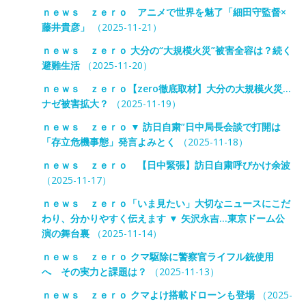
ｎｅｗｓ ｚｅｒｏ アニメで世界を魅了「細田守監督×
藤井貴彦」
（2025-11-21）
ｎｅｗｓ ｚｅｒｏ 大分の“大規模火災”被害全容は？続く
避難生活
（2025-11-20）
ｎｅｗｓ ｚｅｒｏ【zero徹底取材】大分の大規模火災…
ナゼ被害拡大？
（2025-11-19）
ｎｅｗｓ ｚｅｒｏ ▼ 訪日自粛”日中局長会談で打開は
「存立危機事態」発言よみとく
（2025-11-18）
ｎｅｗｓ ｚｅｒｏ 【日中緊張】訪日自粛呼びかけ余波
（2025-11-17）
ｎｅｗｓ ｚｅｒｏ「いま見たい」大切なニュースにこだ
わり、分かりやすく伝えます ▼ 矢沢永吉…東京ドーム公
演の舞台裏
（2025-11-14）
ｎｅｗｓ ｚｅｒｏ クマ駆除に警察官ライフル銃使用
へ その実力と課題は？
（2025-11-13）
ｎｅｗｓ ｚｅｒｏ クマよけ搭載ドローンも登場
（2025-