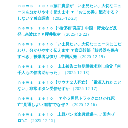
ｎｅｗｓ ｚｅｒｏ藤井貴彦が「いま見たい」大切なニュ
ースを分かりやすく伝えます ▼「おこめ券」配布する？
しない？独自調査
（2025-12-23）
ｎｅｗｓ ｚｅｒｏ【“核保有”発言】中国・野党など反
発…余波は？▼櫻井取材
（2025-12-22）
ｎｅｗｓ ｚｅｒｏ「いま見たい」大切なニュースにこだ
わり、分かりやすく伝えます ▼官邸幹部「核兵器を保有
すべき」被爆者は憤り…中国反発
（2025-12-19）
ｎｅｗｓ ｚｅｒｏ 山上被告に無期懲役求刑…伯父「何
千人もの信者助かった」
（2025-12-18）
ｎｅｗｓ ｚｅｒｏ【サウナ２人死亡】「電源入れたこと
ない」非常ボタン受信せずか
（2025-12-17）
ｎｅｗｓ ｚｅｒｏ ▼小５男児トラックにひかれ死
亡“見通しよい道路”でなぜ？
（2025-12-16）
ｎｅｗｓ ｚｅｒｏ 上野パンダ来月返還へ…“国内ゼ
ロ”に
（2025-12-15）