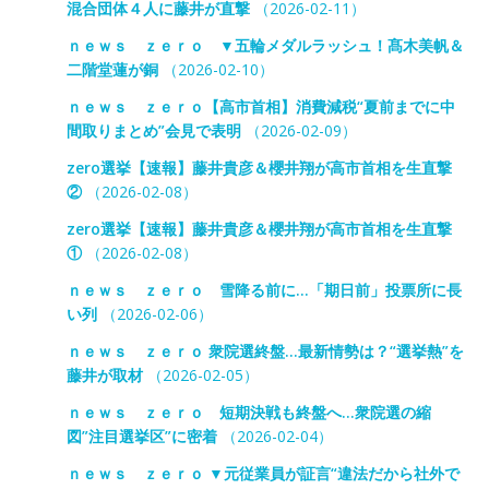
混合団体４人に藤井が直撃
（2026-02-11）
ｎｅｗｓ ｚｅｒｏ ▼五輪メダルラッシュ！髙木美帆＆
二階堂蓮が銅
（2026-02-10）
ｎｅｗｓ ｚｅｒｏ【高市首相】消費減税“夏前までに中
間取りまとめ”会見で表明
（2026-02-09）
zero選挙【速報】藤井貴彦＆櫻井翔が高市首相を生直撃
②
（2026-02-08）
zero選挙【速報】藤井貴彦＆櫻井翔が高市首相を生直撃
①
（2026-02-08）
ｎｅｗｓ ｚｅｒｏ 雪降る前に…「期日前」投票所に長
い列
（2026-02-06）
ｎｅｗｓ ｚｅｒｏ 衆院選終盤…最新情勢は？“選挙熱”を
藤井が取材
（2026-02-05）
ｎｅｗｓ ｚｅｒｏ 短期決戦も終盤へ…衆院選の縮
図”注目選挙区”に密着
（2026-02-04）
ｎｅｗｓ ｚｅｒｏ ▼元従業員が証言“違法だから社外で