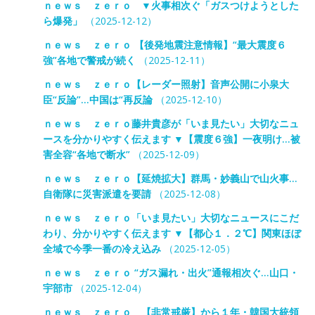
ｎｅｗｓ ｚｅｒｏ ▼火事相次ぐ「ガスつけようとした
ら爆発」
（2025-12-12）
ｎｅｗｓ ｚｅｒｏ 【後発地震注意情報】“最大震度６
強”各地で警戒が続く
（2025-12-11）
ｎｅｗｓ ｚｅｒｏ【レーダー照射】音声公開に小泉大
臣“反論”…中国は“再反論
（2025-12-10）
ｎｅｗｓ ｚｅｒｏ藤井貴彦が「いま見たい」大切なニュ
ースを分かりやすく伝えます ▼【震度６強】一夜明け…被
害全容“各地で断水”
（2025-12-09）
ｎｅｗｓ ｚｅｒｏ【延焼拡大】群馬・妙義山で山火事…
自衛隊に災害派遣を要請
（2025-12-08）
ｎｅｗｓ ｚｅｒｏ「いま見たい」大切なニュースにこだ
わり、分かりやすく伝えます ▼【都心１．２℃】関東ほぼ
全域で今季一番の冷え込み
（2025-12-05）
ｎｅｗｓ ｚｅｒｏ “ガス漏れ・出火”通報相次ぐ…山口・
宇部市
（2025-12-04）
ｎｅｗｓ ｚｅｒｏ 【非常戒厳】から１年・韓国大統領