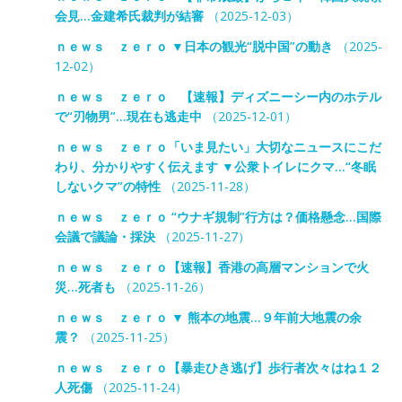
会見…金建希氏裁判が結審
（2025-12-03）
ｎｅｗｓ ｚｅｒｏ ▼日本の観光“脱中国”の動き
（2025-
12-02）
ｎｅｗｓ ｚｅｒｏ 【速報】ディズニーシー内のホテル
で“刃物男”…現在も逃走中
（2025-12-01）
ｎｅｗｓ ｚｅｒｏ「いま見たい」大切なニュースにこだ
わり、分かりやすく伝えます ▼公衆トイレにクマ…“冬眠
しないクマ”の特性
（2025-11-28）
ｎｅｗｓ ｚｅｒｏ “ウナギ規制”行方は？価格懸念…国際
会議で議論・採決
（2025-11-27）
ｎｅｗｓ ｚｅｒｏ【速報】香港の高層マンションで火
災…死者も
（2025-11-26）
ｎｅｗｓ ｚｅｒｏ ▼ 熊本の地震…９年前大地震の余
震？
（2025-11-25）
ｎｅｗｓ ｚｅｒｏ【暴走ひき逃げ】歩行者次々はね１２
人死傷
（2025-11-24）