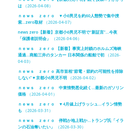
は
（2026-04-08）
ｎｅｗｓ ｚｅｒｏ ▼小6男児を約60人態勢で集中捜
索…zero取材
（2026-04-07）
news zero【新着】京都小6男児不明で“新証言”…今夜
「保護者説明会」
（2026-04-06）
ｎｅｗｓ ｚｅｒｏ 【新着】事実上封鎖のホルムズ海峡
通過…商船三井のタンカー 日本関係の船舶で初
（2026-
04-03）
ｎｅｗｓ ｚｅｒｏ 高市首相“節電・節約の可能性を排除
しない”▼京都小6男児不明
（2026-04-02）
ｎｅｗｓ ｚｅｒｏ 中東情勢悪化続く…最新のガソリン
価格
（2026-04-01）
ｎｅｗｓ ｚｅｒｏ ▼4月値上げラッシュ…イラン情勢
も
（2026-03-31）
ｎｅｗｓ ｚｅｒｏ 停戦か地上戦か…トランプ氏「イラ
ンの石油奪いたい」
（2026-03-30）