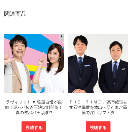
関連商品
ラヴィット！ ▼ 強運自慢が集
ＴＨＥ ＴＩＭＥ， 高市総理あ
結！逆ババ抜き王決定戦開催！
す石油備蓄を放出へ▽たまご高
真の逆ババ王は誰!?
騰で注目ギフト券
視聴する
視聴する