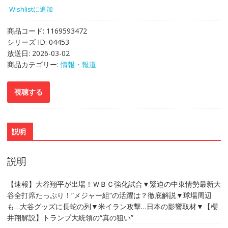
Wishlistに追加
商品コード:
1169593472
シリーズ ID:
04453
放送日:
2026-03-02
商品カテゴリー:
情報・報道
説明
説明
【速報】大谷翔平が出場！ＷＢＣ強化試合▼緊迫の中東情勢最新大
谷全打席たっぷり！“メジャー組”の活躍は？徹底解説▼球場周辺
も…大谷グッズに長蛇の列▼米イラン攻撃…日本の影響取材▼【櫻
井翔解説】トランプ大統領の“真の狙い”