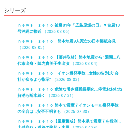
シリーズ
ｎｅｗｓ ｚｅｒｏ 被爆81年「広島原爆の日」▼台風13
号沖縄に接近
（2026-08-06）
ｎｅｗｓ ｚｅｒｏ 熊本地震9人死亡の日本製紙会見
（2026-08-05）
ｎｅｗｓ ｚｅｒｏ 【藤井取材】熊本地震から1週間…八
代市出身・陣内貴美子生出演
（2026-08-04）
ｎｅｗｓ ｚｅｒｏ イオン爆発事故…女性の告別式“会
社が戻るよう指示”
（2026-08-03）
ｎｅｗｓ ｚｅｒｏ 危険な暑さ避難長期化…停電おおむね
解消も断水続く
（2026-07-31）
ｎｅｗｓ ｚｅｒｏ 熊本で震度７イオンモール爆発事故
の全容は…安否不明者も
（2026-07-30）
ｎｅｗｓ ｚｅｒｏ【厳重警戒】熊本県で震度７を観測…
土砂崩れ・道路の隆起・火災
（2026-07-29）