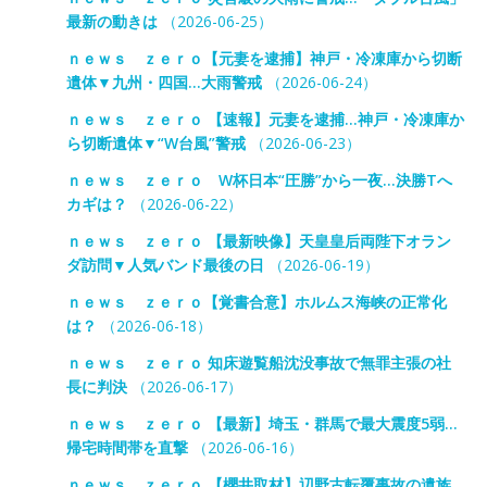
最新の動きは
（2026-06-25）
ｎｅｗｓ ｚｅｒｏ【元妻を逮捕】神戸・冷凍庫から切断
遺体▼九州・四国…大雨警戒
（2026-06-24）
ｎｅｗｓ ｚｅｒｏ 【速報】元妻を逮捕…神戸・冷凍庫か
ら切断遺体▼“W台風”警戒
（2026-06-23）
ｎｅｗｓ ｚｅｒｏ W杯日本“圧勝”から一夜…決勝Tへ
カギは？
（2026-06-22）
ｎｅｗｓ ｚｅｒｏ 【最新映像】天皇皇后両陛下オラン
ダ訪問▼人気バンド最後の日
（2026-06-19）
ｎｅｗｓ ｚｅｒｏ【覚書合意】ホルムス海峡の正常化
は？
（2026-06-18）
ｎｅｗｓ ｚｅｒｏ 知床遊覧船沈没事故で無罪主張の社
長に判決
（2026-06-17）
ｎｅｗｓ ｚｅｒｏ 【最新】埼玉・群馬で最大震度5弱…
帰宅時間帯を直撃
（2026-06-16）
ｎｅｗｓ ｚｅｒｏ 【櫻井取材】辺野古転覆事故の遺族