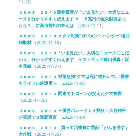
11-12）
ｎｅｗｓ ｚｅｒｏ藤井貴彦が「いま見たい」大切なニュ
ースを分かりやすく伝えます ▼「５兆円の恒久財源あっ
たら？」に高市首相の答えは
（2025-11-11）
ｎｅｗｓ ｚｅｒｏ ▼クマ対策“ガバメントハンター”櫻井
翔取材
（2025-11-10）
ｎｅｗｓ ｚｅｒｏ「いま見たい」大切なニュースにこだ
わり、分かりやすく伝えます ▼フィギュア鍵山優真・坂
本花織
（2025-11-07）
ｎｅｗｓ ｚｅｒｏ 対策急務“クマは死に物狂いで…”警察
もライフル銃運用へ
（2025-11-06）
ｎｅｗｓ ｚｅｒｏ 関東でドローンが捉えたクマ被害
（2025-11-05）
ｎｅｗｓ ｚｅｒｏ ▼優勝パレードＬＡ熱狂！大谷翔平
が英語で３連覇宣言
（2025-11-04）
ｎｅｗｓ ｚｅｒｏ 買って治療費に貢献「がんを消す」
大作戦
（2025-11-03）