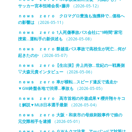
サッカー宮本恒靖会長×藤井
（2026-05-12）
ｎｅｗｓ ｚｅｒｏ クロマグロ豊漁も漁獲枠で…価格へ
の影響は
（2026-05-11）
ｎｅｗｓ ｚｅｒｏ 1人死傷事故バス会社に“9時間”家宅
捜索…運転手の新供述も
（2026-05-08）
ｎｅｗｓ ｚｅｒｏ 磐越道バス事故で高校生が死亡…何が
起きたのか
（2026-05-07）
ｎｅｗｓ ｚｅｒｏ【生出演】井上尚弥…世紀の一戦裏側
▽大森元貴インタビュー
（2026-05-06）
ｎｅｗｓ ｚｅｒｏ 車が横転…スピード違反で逃走か
▼GW終盤各地で渋滞…事故も
（2026-05-05）
ｎｅｗｓ ｚｅｒｏ 高市首相の外遊成果▼櫻井翔キキコ
ミ解説▼MLB日本選手最新
（2026-05-04）
ｎｅｗｓ ｚｅｒｏ 大阪・和泉市の母娘刺殺事件で娘の
元交際相手を逮捕
（2026-05-01）
ｎｅｗｓ ｚｅｒｏ ＧＷもクマ注意…アーバンベア対策は