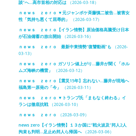
談”へ…高市首相の対応は
（2026-03-18）
ｎｅｗｓ ｚｅｒｏ ▼元ジャンポケ斉藤慎二被告…被害女
性「気持ち悪くて屈辱的」
（2026-03-17）
ｎｅｗｓ ｚｅｒｏ【イラン情勢】原油価格高騰受け日本
が石油備蓄の放出開始
（2026-03-16）
ｎｅｗｓ ｚｅｒｏ 最新中東情勢“復讐動画”も
（2026-
03-13）
ｎｅｗｓ ｚｅｒｏ ガソリン値上がり…藤井が聞く「ホル
ムズ海峡の機雷」
（2026-03-12）
ｎｅｗｓ ｚｅｒｏ【震災15年】忘れない…藤井が現地へ
福島第一原発の「今」
（2026-03-11）
ｎｅｗｓ ｚｅｒｏ ▼トランプ氏「まもなく終わる」イ
ランは徹底抗戦
（2026-03-10）
ｎｅｗｓ ｚｅｒｏ
（2026-03-09）
news zero【イラン情勢】１３か国に“戦火波及”邦人2人
拘束も判明…足止め邦人ら帰国へ
（2026-03-06）