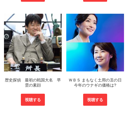
歴史探偵 最初の戦国大名 早
ＷＢＳ まもなく土用の丑の日
雲の素顔
今年のウナギの価格は?
視聴する
視聴する