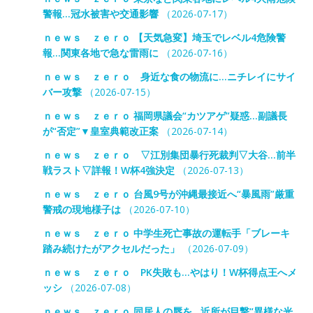
警報…冠水被害や交通影響
（2026-07-17）
ｎｅｗｓ ｚｅｒｏ 【天気急変】埼玉でレベル4危険警
報…関東各地で急な雷雨に
（2026-07-16）
ｎｅｗｓ ｚｅｒｏ 身近な食の物流に…ニチレイにサイ
バー攻撃
（2026-07-15）
ｎｅｗｓ ｚｅｒｏ 福岡県議会“カツアゲ”疑惑…副議長
が“否定”▼皇室典範改正案
（2026-07-14）
ｎｅｗｓ ｚｅｒｏ ▽江別集団暴行死裁判▽大谷…前半
戦ラスト▽詳報！W杯4強決定
（2026-07-13）
ｎｅｗｓ ｚｅｒｏ 台風9号が沖縄最接近へ“暴風雨”厳重
警戒の現地様子は
（2026-07-10）
ｎｅｗｓ ｚｅｒｏ 中学生死亡事故の運転手「ブレーキ
踏み続けたがアクセルだった」
（2026-07-09）
ｎｅｗｓ ｚｅｒｏ PK失敗も…やはり！W杯得点王へメ
ッシ
（2026-07-08）
ｎｅｗｓ ｚｅｒｏ 同居人の唇を…近所が目撃“異様な光