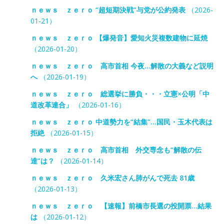
ｎｅｗｓ ｚｅｒｏ “超短期決戦”与党が公約発表
（2026-
01-21）
ｎｅｗｓ ｚｅｒｏ 【爆発音】愛知火災複数建物に延焼
（2026-01-20）
ｎｅｗｓ ｚｅｒｏ 高市首相 今夜…解散の大義など説明
へ
（2026-01-19）
ｎｅｗｓ ｚｅｒｏ 総選挙に勝負・・・立憲×公明「中
道改革連合」
（2026-01-16）
ｎｅｗｓ ｚｅｒｏ 中道勢力を“結集”…国民・玉木代表は
拒絶
（2026-01-15）
ｎｅｗｓ ｚｅｒｏ 高市首相 外交専念も“解散の伝
達”は？
（2026-01-14）
ｎｅｗｓ ｚｅｒｏ 久米宏さん肺がんで死去 81歳
（2026-01-13）
ｎｅｗｓ ｚｅｒｏ 【速報】前橋市長選の投開票…結果
は
（2026-01-12）