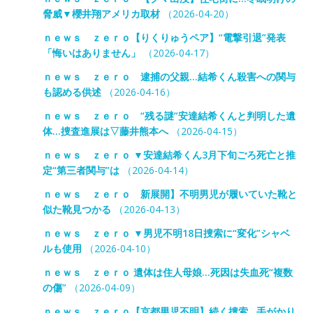
脅威▼櫻井翔アメリカ取材
（2026-04-20）
ｎｅｗｓ ｚｅｒｏ【りくりゅうペア】“電撃引退”発表
「悔いはありません」
（2026-04-17）
ｎｅｗｓ ｚｅｒｏ 逮捕の父親…結希くん殺害への関与
も認める供述
（2026-04-16）
ｎｅｗｓ ｚｅｒｏ “残る謎”安達結希くんと判明した遺
体…捜査進展は▽藤井熊本へ
（2026-04-15）
ｎｅｗｓ ｚｅｒｏ ▼安達結希くん3月下旬ごろ死亡と推
定“第三者関与”は
（2026-04-14）
ｎｅｗｓ ｚｅｒｏ 新展開】不明男児が履いていた靴と
似た靴見つかる
（2026-04-13）
ｎｅｗｓ ｚｅｒｏ ▼男児不明18日捜索に“変化”シャベ
ルも使用
（2026-04-10）
ｎｅｗｓ ｚｅｒｏ 遺体は住人母娘…死因は失血死“複数
の傷”
（2026-04-09）
ｎｅｗｓ ｚｅｒｏ【京都男児不明】続く捜索…手がかり