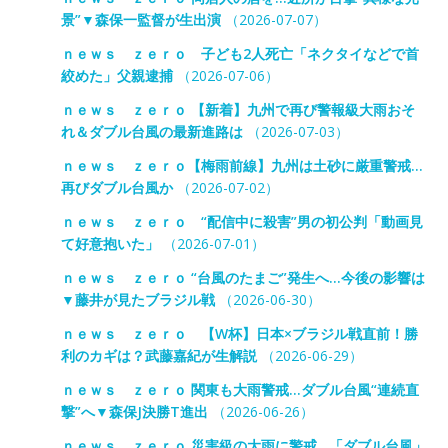
景”▼森保一監督が生出演
（2026-07-07）
ｎｅｗｓ ｚｅｒｏ 子ども2人死亡「ネクタイなどで首
絞めた」父親逮捕
（2026-07-06）
ｎｅｗｓ ｚｅｒｏ 【新着】九州で再び警報級大雨おそ
れ＆ダブル台風の最新進路は
（2026-07-03）
ｎｅｗｓ ｚｅｒｏ【梅雨前線】九州は土砂に厳重警戒…
再びダブル台風か
（2026-07-02）
ｎｅｗｓ ｚｅｒｏ “配信中に殺害”男の初公判「動画見
て好意抱いた」
（2026-07-01）
ｎｅｗｓ ｚｅｒｏ “台風のたまご”発生へ…今後の影響は
▼藤井が見たブラジル戦
（2026-06-30）
ｎｅｗｓ ｚｅｒｏ 【W杯】日本×ブラジル戦直前！勝
利のカギは？武藤嘉紀が生解説
（2026-06-29）
ｎｅｗｓ ｚｅｒｏ 関東も大雨警戒…ダブル台風“連続直
撃”へ▼森保J決勝T進出
（2026-06-26）
ｎｅｗｓ ｚｅｒｏ 災害級の大雨に警戒…「ダブル台風」