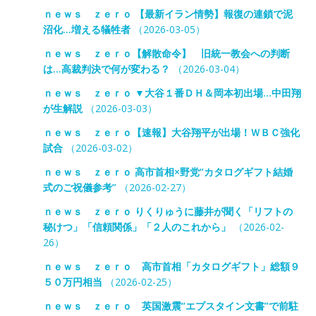
ｎｅｗｓ ｚｅｒｏ 【最新イラン情勢】報復の連鎖で泥
沼化…増える犠牲者
（2026-03-05）
ｎｅｗｓ ｚｅｒｏ【解散命令】 旧統一教会への判断
は…高裁判決で何が変わる？
（2026-03-04）
ｎｅｗｓ ｚｅｒｏ ▼大谷１番ＤＨ＆岡本初出場…中田翔
が生解説
（2026-03-03）
ｎｅｗｓ ｚｅｒｏ【速報】大谷翔平が出場！ＷＢＣ強化
試合
（2026-03-02）
ｎｅｗｓ ｚｅｒｏ 高市首相×野党“カタログギフト結婚
式のご祝儀参考”
（2026-02-27）
ｎｅｗｓ ｚｅｒｏ りくりゅうに藤井が聞く「リフトの
秘けつ」「信頼関係」「２人のこれから」
（2026-02-
26）
ｎｅｗｓ ｚｅｒｏ 高市首相「カタログギフト」総額９
５０万円相当
（2026-02-25）
ｎｅｗｓ ｚｅｒｏ 英国激震“エプスタイン文書”で前駐