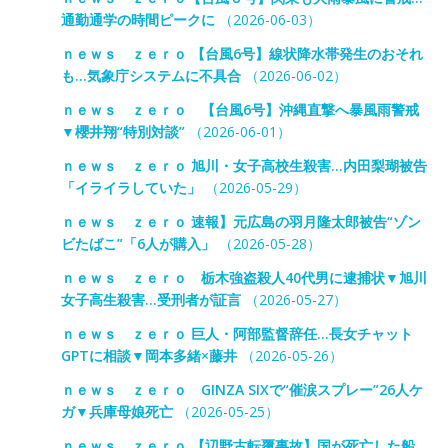
通勤通学の時間ピークに
（2026-06-03）
ｎｅｗｓ ｚｅｒｏ 【台風6号】線状降水帯発生のおそれ
も…気象庁システムに不具合
（2026-06-02）
ｎｅｗｓ ｚｅｒｏ 【台風6号】沖縄直撃へ暴風雨警戒
▼櫻井翔“特別対談”
（2026-06-01）
ｎｅｗｓ ｚｅｒｏ 旭川・女子高校生殺害…内田梨瑚被告
「イライラしていた」
（2026-05-29）
ｎｅｗｓ ｚｅｒｏ 速報】元広島の羽月隆太郎被告“ゾン
ビたばこ”「6人が購入」
（2026-05-28）
ｎｅｗｓ ｚｅｒｏ 栃木強盗殺人40代男に逮捕状▼旭川
女子高生殺害…受刑者が証言
（2026-05-27）
ｎｅｗｓ ｚｅｒｏ 巨人・阿部監督辞任…長女チャット
GPTに相談▼岡本多緒×藤井
（2026-05-26）
ｎｅｗｓ ｚｅｒｏ GINZA SIXで“催涙スプレー”26人ケ
ガ▼兵庫母娘死亡
（2026-05-25）
ｎｅｗｓ ｚｅｒｏ 【辺野古転覆事故】国が死亡した船