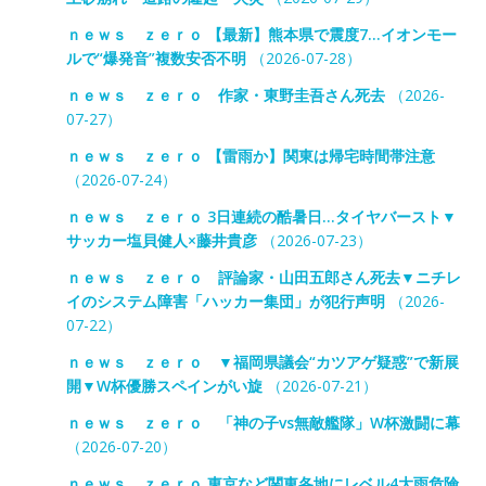
ｎｅｗｓ ｚｅｒｏ 【最新】熊本県で震度7…イオンモー
ルで“爆発音”複数安否不明
（2026-07-28）
ｎｅｗｓ ｚｅｒｏ 作家・東野圭吾さん死去
（2026-
07-27）
ｎｅｗｓ ｚｅｒｏ 【雷雨か】関東は帰宅時間帯注意
（2026-07-24）
ｎｅｗｓ ｚｅｒｏ 3日連続の酷暑日…タイヤバースト▼
サッカー塩貝健人×藤井貴彦
（2026-07-23）
ｎｅｗｓ ｚｅｒｏ 評論家・山田五郎さん死去▼ニチレ
イのシステム障害「ハッカー集団」が犯行声明
（2026-
07-22）
ｎｅｗｓ ｚｅｒｏ ▼福岡県議会“カツアゲ疑惑”で新展
開▼W杯優勝スペインがい旋
（2026-07-21）
ｎｅｗｓ ｚｅｒｏ 「神の子vs無敵艦隊」W杯激闘に幕
（2026-07-20）
ｎｅｗｓ ｚｅｒｏ 東京など関東各地にレベル4大雨危険