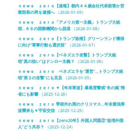
ｎｅｗｓ ｚｅｒｏ【速報】都内４４歳会社代表殺害か営
業部長の男を逮捕へ
（2026-01-09）
ｎｅｗｓ ｚｅｒｏ「アメリカ第一主義」トランプ大統
領…６６の国際機関から脱退
（2026-01-08）
ｎｅｗｓ ｚｅｒｏ【トランプ政権】グリーンランド獲得
に向け“軍事行動も選択肢”
（2026-01-07）
ｎｅｗｓ ｚｅｒｏ【ベネズエラ攻撃】トランプ大統
領“真の狙い”はドンロー主義？
（2026-01-06）
ｎｅｗｓ ｚｅｒｏ ベネズエラを“運営”…トランプ大統
領“第２の攻撃”にも言及
（2026-01-05）
ｎｅｗｓ ｚｅｒｏ ▼【年末寒波】暴風雪警戒“冬の嵐”帰
省にも影響
（2025-12-26）
ｎｅｗｓ ｚｅｒｏ 季節外れ雨のクリスマス…年末最強寒
波襲来も▼宇宙交信
（2025-12-25）
ｎｅｗｓ ｚｅｒｏ【zero20年】外国人問題②“急増外国
人”どう共存？
（2025-12-24）