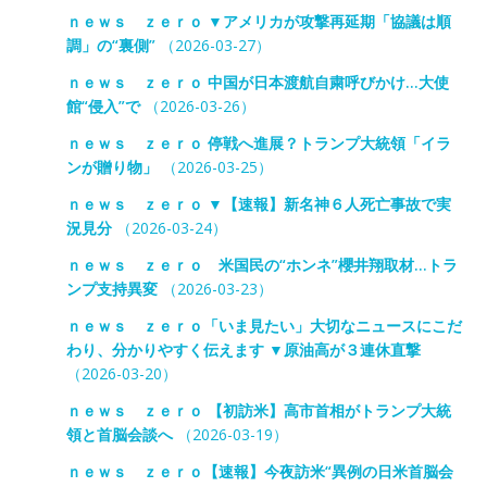
ｎｅｗｓ ｚｅｒｏ ▼アメリカが攻撃再延期「協議は順
調」の“裏側”
（2026-03-27）
ｎｅｗｓ ｚｅｒｏ 中国が日本渡航自粛呼びかけ…大使
館“侵入”で
（2026-03-26）
ｎｅｗｓ ｚｅｒｏ 停戦へ進展？トランプ大統領「イラ
ンが贈り物」
（2026-03-25）
ｎｅｗｓ ｚｅｒｏ ▼【速報】新名神６人死亡事故で実
況見分
（2026-03-24）
ｎｅｗｓ ｚｅｒｏ 米国民の“ホンネ”櫻井翔取材…トラ
ンプ支持異変
（2026-03-23）
ｎｅｗｓ ｚｅｒｏ「いま見たい」大切なニュースにこだ
わり、分かりやすく伝えます ▼原油高が３連休直撃
（2026-03-20）
ｎｅｗｓ ｚｅｒｏ 【初訪米】高市首相がトランプ大統
領と首脳会談へ
（2026-03-19）
ｎｅｗｓ ｚｅｒｏ【速報】今夜訪米“異例の日米首脳会