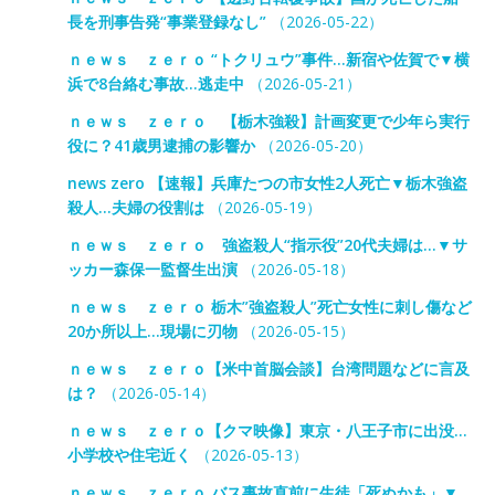
長を刑事告発“事業登録なし”
（2026-05-22）
ｎｅｗｓ ｚｅｒｏ “トクリュウ”事件…新宿や佐賀で▼横
浜で8台絡む事故…逃走中
（2026-05-21）
ｎｅｗｓ ｚｅｒｏ 【栃木強殺】計画変更で少年ら実行
役に？41歳男逮捕の影響か
（2026-05-20）
news zero 【速報】兵庫たつの市女性2人死亡▼栃木強盗
殺人…夫婦の役割は
（2026-05-19）
ｎｅｗｓ ｚｅｒｏ 強盗殺人“指示役”20代夫婦は…▼サ
ッカー森保一監督生出演
（2026-05-18）
ｎｅｗｓ ｚｅｒｏ 栃木”強盗殺人”死亡女性に刺し傷など
20か所以上…現場に刃物
（2026-05-15）
ｎｅｗｓ ｚｅｒｏ【米中首脳会談】台湾問題などに言及
は？
（2026-05-14）
ｎｅｗｓ ｚｅｒｏ【クマ映像】東京・八王子市に出没…
小学校や住宅近く
（2026-05-13）
ｎｅｗｓ ｚｅｒｏ バス事故直前に生徒「死ぬかも」▼