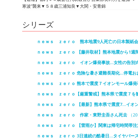
寒波”襲来▼５８歳三浦知良▼大関・安青錦
シリーズ
ｎｅｗｓ ｚｅｒｏ 熊本地震9人死亡の日本製紙
ｎｅｗｓ ｚｅｒｏ 【藤井取材】熊本地震から1週
ｎｅｗｓ ｚｅｒｏ イオン爆発事故…女性の告別式
ｎｅｗｓ ｚｅｒｏ 危険な暑さ避難長期化…停電お
ｎｅｗｓ ｚｅｒｏ 熊本で震度７イオンモール爆発
ｎｅｗｓ ｚｅｒｏ【厳重警戒】熊本県で震度７を
ｎｅｗｓ ｚｅｒｏ 【最新】熊本県で震度7…イオン
ｎｅｗｓ ｚｅｒｏ 作家・東野圭吾さん死去
（20
ｎｅｗｓ ｚｅｒｏ 【雷雨か】関東は帰宅時間帯注
ｎｅｗｓ ｚｅｒｏ 3日連続の酷暑日…タイヤバー