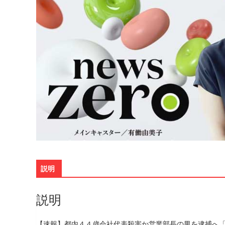
説明
説明
【速報】都内４４歳会社代表殺害か営業部長の男を逮捕へ「