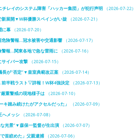
ニチレイのシステム障害「ハッカー集団」が犯行声明
（2026-07-22）
で新展開▼W杯優勝スペインがい旋
（2026-07-21）
闘に幕
（2026-07-20）
雨危険警報…冠水被害や交通影響
（2026-07-17）
険警報…関東各地で急な雷雨に
（2026-07-16）
にサイバー攻撃
（2026-07-15）
議長が“否定”▼皇室典範改正案
（2026-07-14）
…前半戦ラスト▽詳報！W杯4強決定
（2026-07-13）
”厳重警戒の現地様子は
（2026-07-10）
レーキ踏み続けたがアクセルだった」
（2026-07-09）
王へメッシ
（2026-07-08）
様な光景”▼森保一監督が生出演
（2026-07-07）
どで首絞めた」父親逮捕
（2026-07-06）