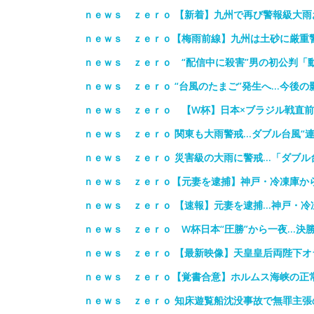
ｎｅｗｓ ｚｅｒｏ 【新着】九州で再び警報級大
ｎｅｗｓ ｚｅｒｏ【梅雨前線】九州は土砂に厳重
ｎｅｗｓ ｚｅｒｏ “配信中に殺害”男の初公判「
ｎｅｗｓ ｚｅｒｏ “台風のたまご”発生へ…今後
ｎｅｗｓ ｚｅｒｏ 【W杯】日本×ブラジル戦直
ｎｅｗｓ ｚｅｒｏ 関東も大雨警戒…ダブル台風“連
ｎｅｗｓ ｚｅｒｏ 災害級の大雨に警戒…「ダブル
ｎｅｗｓ ｚｅｒｏ【元妻を逮捕】神戸・冷凍庫か
ｎｅｗｓ ｚｅｒｏ 【速報】元妻を逮捕…神戸・冷
ｎｅｗｓ ｚｅｒｏ W杯日本“圧勝”から一夜…決
ｎｅｗｓ ｚｅｒｏ 【最新映像】天皇皇后両陛下
ｎｅｗｓ ｚｅｒｏ【覚書合意】ホルムス海峡の正
ｎｅｗｓ ｚｅｒｏ 知床遊覧船沈没事故で無罪主張