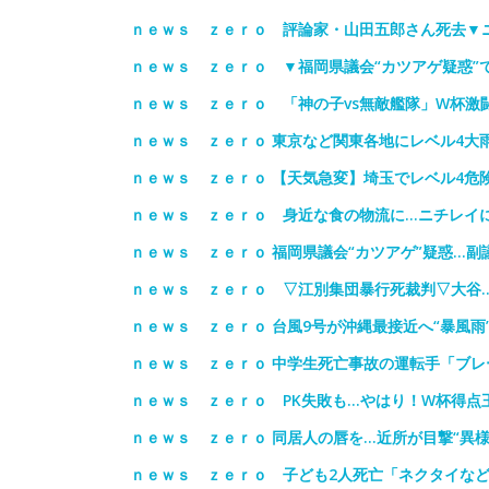
ｎｅｗｓ ｚｅｒｏ 評論家・山田五郎さん死去▼
ｎｅｗｓ ｚｅｒｏ ▼福岡県議会“カツアゲ疑惑”
ｎｅｗｓ ｚｅｒｏ 「神の子vs無敵艦隊」W杯激
ｎｅｗｓ ｚｅｒｏ 東京など関東各地にレベル4大
ｎｅｗｓ ｚｅｒｏ 【天気急変】埼玉でレベル4危
ｎｅｗｓ ｚｅｒｏ 身近な食の物流に…ニチレイ
ｎｅｗｓ ｚｅｒｏ 福岡県議会“カツアゲ”疑惑…副
ｎｅｗｓ ｚｅｒｏ ▽江別集団暴行死裁判▽大谷
ｎｅｗｓ ｚｅｒｏ 台風9号が沖縄最接近へ“暴風雨
ｎｅｗｓ ｚｅｒｏ 中学生死亡事故の運転手「ブ
ｎｅｗｓ ｚｅｒｏ PK失敗も…やはり！W杯得点
ｎｅｗｓ ｚｅｒｏ 同居人の唇を…近所が目撃“異
ｎｅｗｓ ｚｅｒｏ 子ども2人死亡「ネクタイな