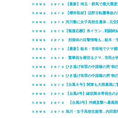
ｎｅｗｓ ｚｅｒｏ 【最新】埼玉・群馬で最大震度
ｎｅｗｓ ｚｅｒｏ 【櫻井取材】辺野古転覆事故の
ｎｅｗｓ ｚｅｒｏ 河川敷に女子高校生遺体…元交
ｎｅｗｓ ｚｅｒｏ【報復応酬】米イラン…戦闘終
ｎｅｗｓ ｚｅｒｏ 別個体の目撃情報も…栃木・
ｎｅｗｓ ｚｅｒｏ 【最新】栃木・市街地でクマ捕
ｎｅｗｓ ｚｅｒｏ 繁華街を横切るクマ…市民が
ｎｅｗｓ ｚｅｒｏ ひき逃げ有罪の中国籍の男“執
ｎｅｗｓ ｚｅｒｏ ひき逃げ有罪の中国籍の男“執
ｎｅｗｓ ｚｅｒｏ【台風６号】関東も大雨暴風に
ｎｅｗｓ ｚｅｒｏ 【台風6号】線状降水帯発生の
ｎｅｗｓ ｚｅｒｏ 【台風6号】沖縄直撃へ暴風雨
ｎｅｗｓ ｚｅｒｏ 旭川・女子高校生殺害…内田梨