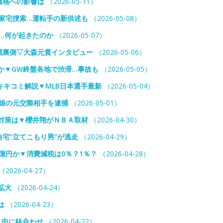
価格への影響は
（2026-05-11）
”家宅捜索…運転手の新供述も
（2026-05-08）
…何が起きたのか
（2026-05-07）
戦裏側▽大森元貴インタビュー
（2026-05-06）
か▼GW終盤各地で渋滞…事故も
（2026-05-05）
キコミ解説▼MLB日本選手最新
（2026-05-04）
娘の元交際相手を逮捕
（2026-05-01）
対策は▼櫻井翔がＮＢＡ取材
（2026-04-30）
宅”立てこもり男”が逃走
（2026-04-29）
億円か▼消費減税は0％？1％？
（2026-04-28）
（2026-04-27）
拡大
（2026-04-24）
は
（2026-04-23）
り中に鉢合わせ
（2026-04-22）