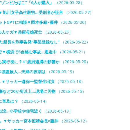
“ゾンビたばこ”「6人が購入」
（2026-05-28）
▼旭川女子高生殺害…受刑者が証言
（2026-05-27）
ットGPTに相談▼岡本多緒×藤井
（2026-05-26）
”26人ケガ▼兵庫母娘死亡
（2026-05-25）
た船長を刑事告発“事業登録なし”
（2026-05-22）
で▼横浜で8台絡む事故…逃走中
（2026-05-21）
実行役に？41歳男逮捕の影響か
（2026-05-20）
栃木強盗殺人…夫婦の役割は
（2026-05-19）
は…▼サッカー森保一監督生出演
（2026-05-18）
傷など20か所以上…現場に刃物
（2026-05-15）
に言及は？
（2026-05-14）
出没…小学校や住宅近く
（2026-05-13）
」▼サッカー宮本恒靖会長×藤井
（2026-05-12）