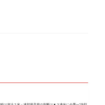
税は違法？米・連邦最高裁の判断は▼３連休に今季一“強烈