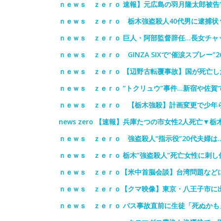
ｎｅｗｓ ｚｅｒｏ 速報】元広島の羽月隆太郎被告
ｎｅｗｓ ｚｅｒｏ 栃木強盗殺人40代男に逮捕状
ｎｅｗｓ ｚｅｒｏ 巨人・阿部監督辞任…長女チャ
ｎｅｗｓ ｚｅｒｏ GINZA SIXで“催涙スプレー
ｎｅｗｓ ｚｅｒｏ 【辺野古転覆事故】国が死亡し
ｎｅｗｓ ｚｅｒｏ “トクリュウ”事件…新宿や佐賀
ｎｅｗｓ ｚｅｒｏ 【栃木強殺】計画変更で少年ら
news zero 【速報】兵庫たつの市女性2人死亡▼
ｎｅｗｓ ｚｅｒｏ 強盗殺人“指示役”20代夫婦
ｎｅｗｓ ｚｅｒｏ 栃木”強盗殺人”死亡女性に刺し
ｎｅｗｓ ｚｅｒｏ【米中首脳会談】台湾問題など
ｎｅｗｓ ｚｅｒｏ【クマ映像】東京・八王子市に
ｎｅｗｓ ｚｅｒｏ バス事故直前に生徒「死ぬかも