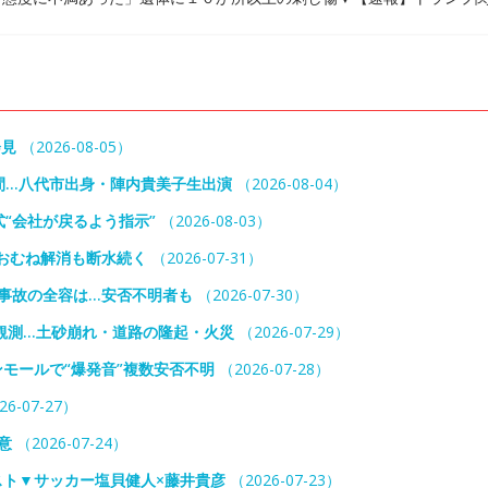
会見
（2026-08-05）
間…八代市出身・陣内貴美子生出演
（2026-08-04）
“会社が戻るよう指示”
（2026-08-03）
おむね解消も断水続く
（2026-07-31）
事故の全容は…安否不明者も
（2026-07-30）
観測…土砂崩れ・道路の隆起・火災
（2026-07-29）
モールで“爆発音”複数安否不明
（2026-07-28）
26-07-27）
意
（2026-07-24）
スト▼サッカー塩貝健人×藤井貴彦
（2026-07-23）