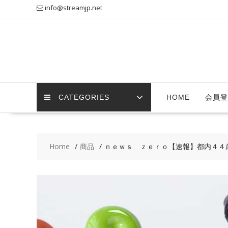
Skip
info@streamjp.net
to
content
CATEGORIES
HOME
会員登
Home
商品
ｎｅｗｓ ｚｅｒｏ【速報】都内４４