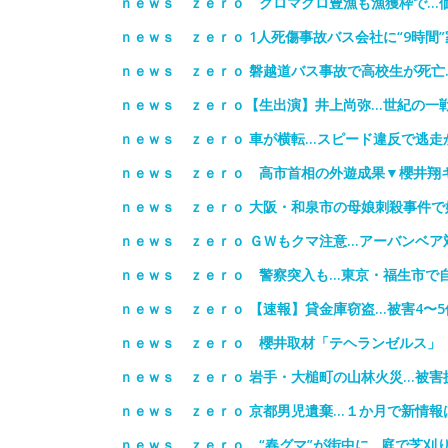
ｎｅｗｓ ｚｅｒｏ クロマグロ豊漁も漁獲枠で…
ｎｅｗｓ ｚｅｒｏ 1人死傷事故バス会社に“9時間
ｎｅｗｓ ｚｅｒｏ 磐越道バス事故で高校生が死亡
ｎｅｗｓ ｚｅｒｏ【生出演】井上尚弥…世紀の一
ｎｅｗｓ ｚｅｒｏ 車が横転…スピード違反で逃走
ｎｅｗｓ ｚｅｒｏ 高市首相の外遊成果▼櫻井翔キ
ｎｅｗｓ ｚｅｒｏ 大阪・和泉市の母娘刺殺事件で
ｎｅｗｓ ｚｅｒｏ ＧＷもクマ注意…アーバンベア
ｎｅｗｓ ｚｅｒｏ 警察突入も…東京・福生市で自
ｎｅｗｓ ｚｅｒｏ 【速報】貸金庫窃盗…被害4〜5
ｎｅｗｓ ｚｅｒｏ 櫻井取材「テヘランゼルス」
ｎｅｗｓ ｚｅｒｏ 岩手・大槌町の山林火災…被害
ｎｅｗｓ ｚｅｒｏ 京都男児遺棄…１か月で新情報
ｎｅｗｓ ｚｅｒｏ “春グマ”が街中に…庭で芝刈