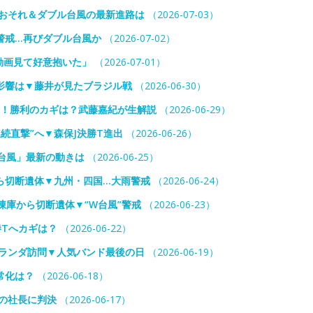
雨おそれ＆ダブル台風の最新進路は
（2026-07-03）
警戒…再びダブル台風か
（2026-07-02）
動画見て好意抱いた」
（2026-07-01）
の影響は▼藤井が見たブラジル戦
（2026-06-30）
前！勝利のカギは？武藤嘉紀が生解説
（2026-06-29）
続直撃”へ▼森保J決勝T進出
（2026-06-26）
台風」最新の動きは
（2026-06-25）
ら切断遺体▼九州・四国…大雨警戒
（2026-06-24）
凍庫から切断遺体▼“W台風”警戒
（2026-06-23）
勝Tへカギは？
（2026-06-22）
オランダ訪問▼人気バンド最後の日
（2026-06-19）
常化は？
（2026-06-18）
の社長に判決
（2026-06-17）