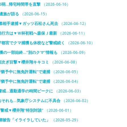
5弱…帰宅時間帯を直撃
（2026-06-16）
遺族が語る
（2026-06-15）
際相手逮捕▼ガッツ石松さん死去
（2026-06-12）
結行方は▼Ｗ杯初戦へ森保Ｊ最新
（2026-06-11）
宇都宮でクマ捕獲も休校など警戒続く
（2026-06-10）
獲の一部始終…“別のクマ”情報も
（2026-06-09）
相次ぎ目撃▼櫻井翔キキコミ
（2026-06-08）
行猶予中に無免許運転”で逮捕
（2026-06-05）
行猶予中に無免許運転”で逮捕
（2026-06-04）
警戒…通勤通学の時間ピークに
（2026-06-03）
おそれも…気象庁システムに不具合
（2026-06-02）
警戒▼櫻井翔“特別対談”
（2026-06-01）
瑚被告「イライラしていた」
（2026-05-29）