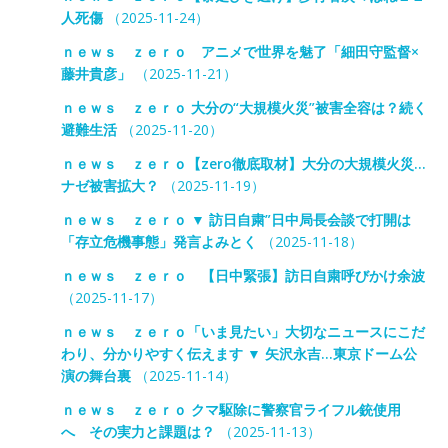
人死傷
（2025-11-24）
ｎｅｗｓ ｚｅｒｏ アニメで世界を魅了「細田守監督×
藤井貴彦」
（2025-11-21）
ｎｅｗｓ ｚｅｒｏ 大分の“大規模火災”被害全容は？続く
避難生活
（2025-11-20）
ｎｅｗｓ ｚｅｒｏ【zero徹底取材】大分の大規模火災…
ナゼ被害拡大？
（2025-11-19）
ｎｅｗｓ ｚｅｒｏ ▼ 訪日自粛”日中局長会談で打開は
「存立危機事態」発言よみとく
（2025-11-18）
ｎｅｗｓ ｚｅｒｏ 【日中緊張】訪日自粛呼びかけ余波
（2025-11-17）
ｎｅｗｓ ｚｅｒｏ「いま見たい」大切なニュースにこだ
わり、分かりやすく伝えます ▼ 矢沢永吉…東京ドーム公
演の舞台裏
（2025-11-14）
ｎｅｗｓ ｚｅｒｏ クマ駆除に警察官ライフル銃使用
へ その実力と課題は？
（2025-11-13）