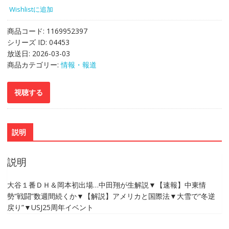
Wishlistに追加
商品コード:
1169952397
シリーズ ID:
04453
放送日:
2026-03-03
商品カテゴリー:
情報・報道
説明
説明
大谷１番ＤＨ＆岡本初出場…中田翔が生解説▼【速報】中東情
勢“戦闘”数週間続くか▼【解説】アメリカと国際法▼大雪で“冬逆
戻り”▼USJ25周年イベント