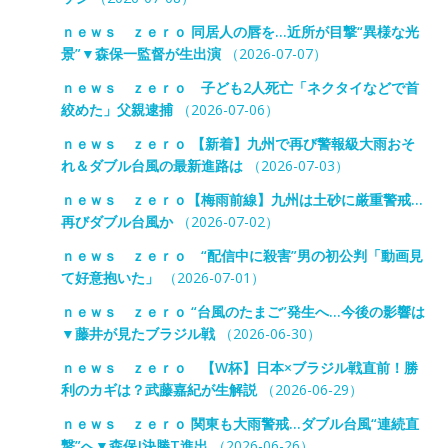
ｎｅｗｓ ｚｅｒｏ 同居人の唇を…近所が目撃“異様な光
景”▼森保一監督が生出演
（2026-07-07）
ｎｅｗｓ ｚｅｒｏ 子ども2人死亡「ネクタイなどで首
絞めた」父親逮捕
（2026-07-06）
ｎｅｗｓ ｚｅｒｏ 【新着】九州で再び警報級大雨おそ
れ＆ダブル台風の最新進路は
（2026-07-03）
ｎｅｗｓ ｚｅｒｏ【梅雨前線】九州は土砂に厳重警戒…
再びダブル台風か
（2026-07-02）
ｎｅｗｓ ｚｅｒｏ “配信中に殺害”男の初公判「動画見
て好意抱いた」
（2026-07-01）
ｎｅｗｓ ｚｅｒｏ “台風のたまご”発生へ…今後の影響は
▼藤井が見たブラジル戦
（2026-06-30）
ｎｅｗｓ ｚｅｒｏ 【W杯】日本×ブラジル戦直前！勝
利のカギは？武藤嘉紀が生解説
（2026-06-29）
ｎｅｗｓ ｚｅｒｏ 関東も大雨警戒…ダブル台風“連続直
撃”へ▼森保J決勝T進出
（2026-06-26）