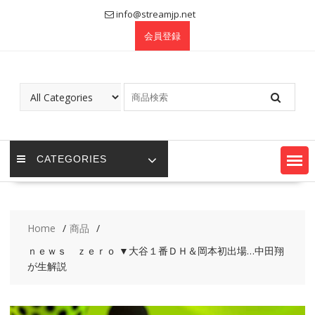
Skip
info@streamjp.net
to
会員登録
content
CATEGORIES
Home
商品
ｎｅｗｓ ｚｅｒｏ ▼大谷１番ＤＨ＆岡本初出場…中田翔
が生解説