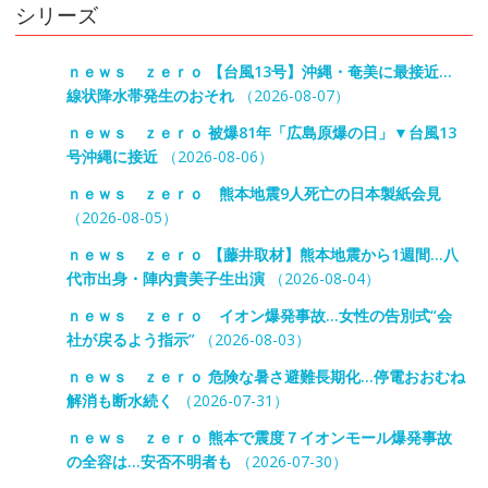
シリーズ
ｎｅｗｓ ｚｅｒｏ 【台風13号】沖縄・奄美に最接近…
線状降水帯発生のおそれ
（2026-08-07）
ｎｅｗｓ ｚｅｒｏ 被爆81年「広島原爆の日」▼台風13
号沖縄に接近
（2026-08-06）
ｎｅｗｓ ｚｅｒｏ 熊本地震9人死亡の日本製紙会見
（2026-08-05）
ｎｅｗｓ ｚｅｒｏ 【藤井取材】熊本地震から1週間…八
代市出身・陣内貴美子生出演
（2026-08-04）
ｎｅｗｓ ｚｅｒｏ イオン爆発事故…女性の告別式“会
社が戻るよう指示”
（2026-08-03）
ｎｅｗｓ ｚｅｒｏ 危険な暑さ避難長期化…停電おおむね
解消も断水続く
（2026-07-31）
ｎｅｗｓ ｚｅｒｏ 熊本で震度７イオンモール爆発事故
の全容は…安否不明者も
（2026-07-30）