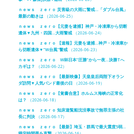
ｎｅｗｓ ｚｅｒｏ 災害級の大雨に警戒…「ダブル台風」
最新の動きは
（2026-06-25）
ｎｅｗｓ ｚｅｒｏ【元妻を逮捕】神戸・冷凍庫から切断
遺体▼九州・四国…大雨警戒
（2026-06-24）
ｎｅｗｓ ｚｅｒｏ 【速報】元妻を逮捕…神戸・冷凍庫か
ら切断遺体▼“W台風”警戒
（2026-06-23）
ｎｅｗｓ ｚｅｒｏ W杯日本“圧勝”から一夜…決勝Tへ
カギは？
（2026-06-22）
ｎｅｗｓ ｚｅｒｏ 【最新映像】天皇皇后両陛下オラン
ダ訪問▼人気バンド最後の日
（2026-06-19）
ｎｅｗｓ ｚｅｒｏ【覚書合意】ホルムス海峡の正常化
は？
（2026-06-18）
ｎｅｗｓ ｚｅｒｏ 知床遊覧船沈没事故で無罪主張の社
長に判決
（2026-06-17）
ｎｅｗｓ ｚｅｒｏ 【最新】埼玉・群馬で最大震度5弱…
帰宅時間帯を直撃
（2026-06-16）