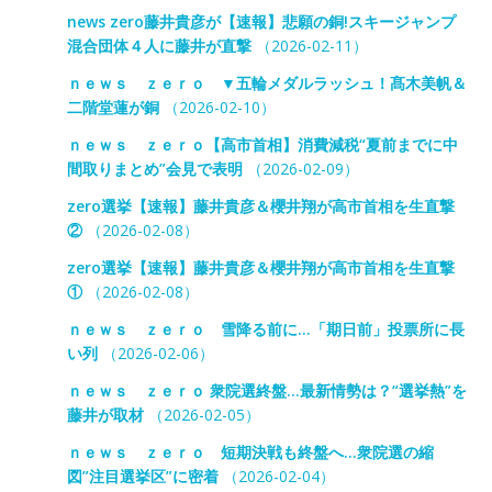
news zero藤井貴彦が【速報】悲願の銅!スキージャンプ
混合団体４人に藤井が直撃
（2026-02-11）
ｎｅｗｓ ｚｅｒｏ ▼五輪メダルラッシュ！髙木美帆＆
二階堂蓮が銅
（2026-02-10）
ｎｅｗｓ ｚｅｒｏ【高市首相】消費減税“夏前までに中
間取りまとめ”会見で表明
（2026-02-09）
zero選挙【速報】藤井貴彦＆櫻井翔が高市首相を生直撃
②
（2026-02-08）
zero選挙【速報】藤井貴彦＆櫻井翔が高市首相を生直撃
①
（2026-02-08）
ｎｅｗｓ ｚｅｒｏ 雪降る前に…「期日前」投票所に長
い列
（2026-02-06）
ｎｅｗｓ ｚｅｒｏ 衆院選終盤…最新情勢は？“選挙熱”を
藤井が取材
（2026-02-05）
ｎｅｗｓ ｚｅｒｏ 短期決戦も終盤へ…衆院選の縮
図”注目選挙区”に密着
（2026-02-04）