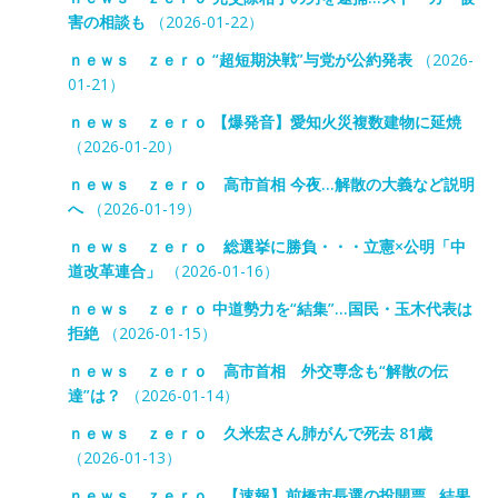
害の相談も
（2026-01-22）
ｎｅｗｓ ｚｅｒｏ “超短期決戦”与党が公約発表
（2026-
01-21）
ｎｅｗｓ ｚｅｒｏ 【爆発音】愛知火災複数建物に延焼
（2026-01-20）
ｎｅｗｓ ｚｅｒｏ 高市首相 今夜…解散の大義など説明
へ
（2026-01-19）
ｎｅｗｓ ｚｅｒｏ 総選挙に勝負・・・立憲×公明「中
道改革連合」
（2026-01-16）
ｎｅｗｓ ｚｅｒｏ 中道勢力を“結集”…国民・玉木代表は
拒絶
（2026-01-15）
ｎｅｗｓ ｚｅｒｏ 高市首相 外交専念も“解散の伝
達”は？
（2026-01-14）
ｎｅｗｓ ｚｅｒｏ 久米宏さん肺がんで死去 81歳
（2026-01-13）
ｎｅｗｓ ｚｅｒｏ 【速報】前橋市長選の投開票…結果