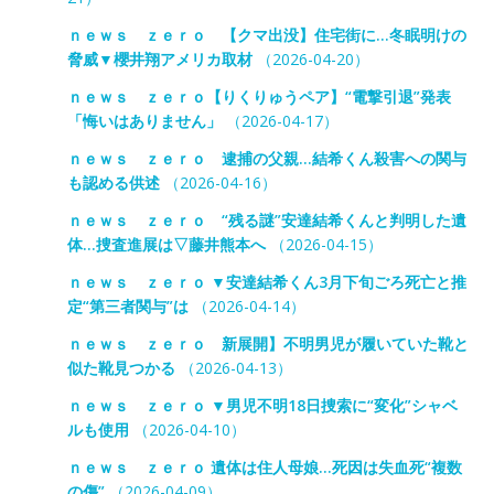
ｎｅｗｓ ｚｅｒｏ 【クマ出没】住宅街に…冬眠明けの
脅威▼櫻井翔アメリカ取材
（2026-04-20）
ｎｅｗｓ ｚｅｒｏ【りくりゅうペア】“電撃引退”発表
「悔いはありません」
（2026-04-17）
ｎｅｗｓ ｚｅｒｏ 逮捕の父親…結希くん殺害への関与
も認める供述
（2026-04-16）
ｎｅｗｓ ｚｅｒｏ “残る謎”安達結希くんと判明した遺
体…捜査進展は▽藤井熊本へ
（2026-04-15）
ｎｅｗｓ ｚｅｒｏ ▼安達結希くん3月下旬ごろ死亡と推
定“第三者関与”は
（2026-04-14）
ｎｅｗｓ ｚｅｒｏ 新展開】不明男児が履いていた靴と
似た靴見つかる
（2026-04-13）
ｎｅｗｓ ｚｅｒｏ ▼男児不明18日捜索に“変化”シャベ
ルも使用
（2026-04-10）
ｎｅｗｓ ｚｅｒｏ 遺体は住人母娘…死因は失血死“複数
の傷”
（2026-04-09）