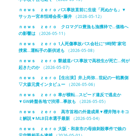
ｎｅｗｓ ｚｅｒｏ バス事故直前に生徒「死ぬかも」▼
サッカー宮本恒靖会長×藤井
（2026-05-12）
ｎｅｗｓ ｚｅｒｏ クロマグロ豊漁も漁獲枠で…価格へ
の影響は
（2026-05-11）
ｎｅｗｓ ｚｅｒｏ 1人死傷事故バス会社に“9時間”家宅
捜索…運転手の新供述も
（2026-05-08）
ｎｅｗｓ ｚｅｒｏ 磐越道バス事故で高校生が死亡…何が
起きたのか
（2026-05-07）
ｎｅｗｓ ｚｅｒｏ【生出演】井上尚弥…世紀の一戦裏側
▽大森元貴インタビュー
（2026-05-06）
ｎｅｗｓ ｚｅｒｏ 車が横転…スピード違反で逃走か
▼GW終盤各地で渋滞…事故も
（2026-05-05）
ｎｅｗｓ ｚｅｒｏ 高市首相の外遊成果▼櫻井翔キキコ
ミ解説▼MLB日本選手最新
（2026-05-04）
ｎｅｗｓ ｚｅｒｏ 大阪・和泉市の母娘刺殺事件で娘の
元交際相手を逮捕
（2026-05-01）