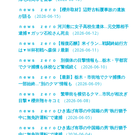
ｎｅｗｓ ｚｅｒｏ 【櫻井取材】辺野古転覆事故の遺族
が語る
（2026-06-15）
ｎｅｗｓ ｚｅｒｏ 河川敷に女子高校生遺体…元交際相手
逮捕▼ガッツ石松さん死去
（2026-06-12）
ｎｅｗｓ ｚｅｒｏ【報復応酬】米イラン…戦闘終結行方
は▼Ｗ杯初戦へ森保Ｊ最新
（2026-06-11）
ｎｅｗｓ ｚｅｒｏ 別個体の目撃情報も…栃木・宇都宮
でクマ捕獲も休校など警戒続く
（2026-06-10）
ｎｅｗｓ ｚｅｒｏ 【最新】栃木・市街地でクマ捕獲の
一部始終…“別のクマ”情報も
（2026-06-09）
ｎｅｗｓ ｚｅｒｏ 繁華街を横切るクマ…市民が相次ぎ
目撃▼櫻井翔キキコミ
（2026-06-08）
ｎｅｗｓ ｚｅｒｏ ひき逃げ有罪の中国籍の男“執行猶予
中に無免許運転”で逮捕
（2026-06-05）
ｎｅｗｓ ｚｅｒｏ ひき逃げ有罪の中国籍の男“執行猶予
中に無免許運転”で逮捕
（2026-06-04）