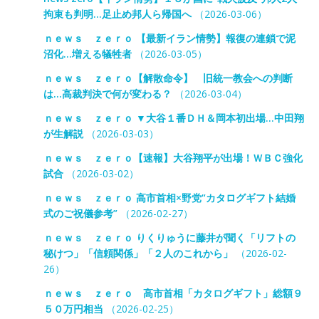
拘束も判明…足止め邦人ら帰国へ
（2026-03-06）
ｎｅｗｓ ｚｅｒｏ 【最新イラン情勢】報復の連鎖で泥
沼化…増える犠牲者
（2026-03-05）
ｎｅｗｓ ｚｅｒｏ【解散命令】 旧統一教会への判断
は…高裁判決で何が変わる？
（2026-03-04）
ｎｅｗｓ ｚｅｒｏ ▼大谷１番ＤＨ＆岡本初出場…中田翔
が生解説
（2026-03-03）
ｎｅｗｓ ｚｅｒｏ【速報】大谷翔平が出場！ＷＢＣ強化
試合
（2026-03-02）
ｎｅｗｓ ｚｅｒｏ 高市首相×野党“カタログギフト結婚
式のご祝儀参考”
（2026-02-27）
ｎｅｗｓ ｚｅｒｏ りくりゅうに藤井が聞く「リフトの
秘けつ」「信頼関係」「２人のこれから」
（2026-02-
26）
ｎｅｗｓ ｚｅｒｏ 高市首相「カタログギフト」総額９
５０万円相当
（2026-02-25）