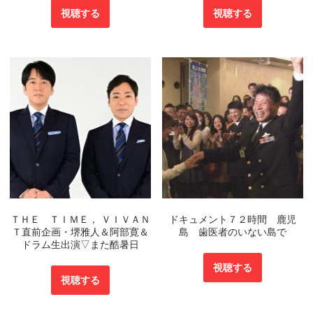
視聴する
視聴する
ＴＨＥ ＴＩＭＥ， ＶＩＶＡＮ
ドキュメント７２時間 鹿児
Ｔ直前企画・堺雅人＆阿部寛＆
島 歯医者のいない島で
ドラム生出演▽また酷暑日
視聴する
視聴する