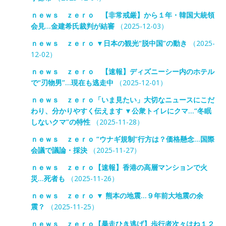
ｎｅｗｓ ｚｅｒｏ 【非常戒厳】から１年・韓国大統領
会見…金建希氏裁判が結審
（2025-12-03）
ｎｅｗｓ ｚｅｒｏ ▼日本の観光“脱中国”の動き
（2025-
12-02）
ｎｅｗｓ ｚｅｒｏ 【速報】ディズニーシー内のホテル
で“刃物男”…現在も逃走中
（2025-12-01）
ｎｅｗｓ ｚｅｒｏ「いま見たい」大切なニュースにこだ
わり、分かりやすく伝えます ▼公衆トイレにクマ…“冬眠
しないクマ”の特性
（2025-11-28）
ｎｅｗｓ ｚｅｒｏ “ウナギ規制”行方は？価格懸念…国際
会議で議論・採決
（2025-11-27）
ｎｅｗｓ ｚｅｒｏ【速報】香港の高層マンションで火
災…死者も
（2025-11-26）
ｎｅｗｓ ｚｅｒｏ ▼ 熊本の地震…９年前大地震の余
震？
（2025-11-25）
ｎｅｗｓ ｚｅｒｏ【暴走ひき逃げ】歩行者次々はね１２