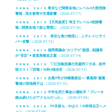
ｎｅｗｓ ｚｅｒｏ 東京など関東各地にレベル4大雨危険
警報…冠水被害や交通影響
（2026-07-17）
ｎｅｗｓ ｚｅｒｏ 【天気急変】埼玉でレベル4危険警
報…関東各地で急な雷雨に
（2026-07-16）
ｎｅｗｓ ｚｅｒｏ 身近な食の物流に…ニチレイにサイ
バー攻撃
（2026-07-15）
ｎｅｗｓ ｚｅｒｏ 福岡県議会“カツアゲ”疑惑…副議長
が“否定”▼皇室典範改正案
（2026-07-14）
ｎｅｗｓ ｚｅｒｏ ▽江別集団暴行死裁判▽大谷…前半
戦ラスト▽詳報！W杯4強決定
（2026-07-13）
ｎｅｗｓ ｚｅｒｏ 台風9号が沖縄最接近へ“暴風雨”厳重
警戒の現地様子は
（2026-07-10）
ｎｅｗｓ ｚｅｒｏ 中学生死亡事故の運転手「ブレーキ
踏み続けたがアクセルだった」
（2026-07-09）
ｎｅｗｓ ｚｅｒｏ PK失敗も…やはり！W杯得点王へメ
ッシ
（2026-07-08）