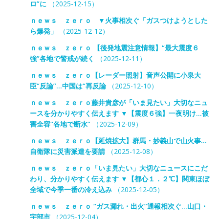
ロ”に
（2025-12-15）
ｎｅｗｓ ｚｅｒｏ ▼火事相次ぐ「ガスつけようとした
ら爆発」
（2025-12-12）
ｎｅｗｓ ｚｅｒｏ 【後発地震注意情報】“最大震度６
強”各地で警戒が続く
（2025-12-11）
ｎｅｗｓ ｚｅｒｏ【レーダー照射】音声公開に小泉大
臣“反論”…中国は“再反論
（2025-12-10）
ｎｅｗｓ ｚｅｒｏ藤井貴彦が「いま見たい」大切なニュ
ースを分かりやすく伝えます ▼【震度６強】一夜明け…被
害全容“各地で断水”
（2025-12-09）
ｎｅｗｓ ｚｅｒｏ【延焼拡大】群馬・妙義山で山火事…
自衛隊に災害派遣を要請
（2025-12-08）
ｎｅｗｓ ｚｅｒｏ「いま見たい」大切なニュースにこだ
わり、分かりやすく伝えます ▼【都心１．２℃】関東ほぼ
全域で今季一番の冷え込み
（2025-12-05）
ｎｅｗｓ ｚｅｒｏ “ガス漏れ・出火”通報相次ぐ…山口・
宇部市
（2025-12-04）