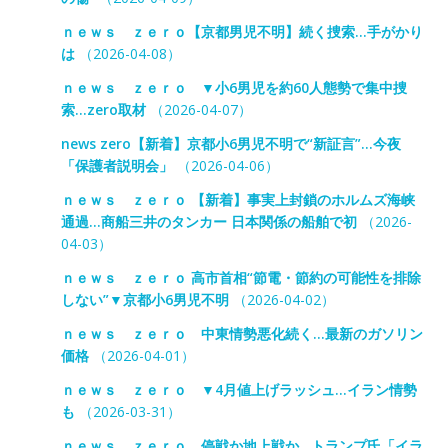
ｎｅｗｓ ｚｅｒｏ【京都男児不明】続く捜索…手がかり
は
（2026-04-08）
ｎｅｗｓ ｚｅｒｏ ▼小6男児を約60人態勢で集中捜
索…zero取材
（2026-04-07）
news zero【新着】京都小6男児不明で“新証言”…今夜
「保護者説明会」
（2026-04-06）
ｎｅｗｓ ｚｅｒｏ 【新着】事実上封鎖のホルムズ海峡
通過…商船三井のタンカー 日本関係の船舶で初
（2026-
04-03）
ｎｅｗｓ ｚｅｒｏ 高市首相“節電・節約の可能性を排除
しない”▼京都小6男児不明
（2026-04-02）
ｎｅｗｓ ｚｅｒｏ 中東情勢悪化続く…最新のガソリン
価格
（2026-04-01）
ｎｅｗｓ ｚｅｒｏ ▼4月値上げラッシュ…イラン情勢
も
（2026-03-31）
ｎｅｗｓ ｚｅｒｏ 停戦か地上戦か…トランプ氏「イラ