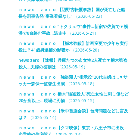
ｎｅｗｓ ｚｅｒｏ 【辺野古転覆事故】国が死亡した船
長を刑事告発“事業登録なし”
（2026-05-22）
ｎｅｗｓ ｚｅｒｏ “トクリュウ”事件…新宿や佐賀で▼横
浜で8台絡む事故…逃走中
（2026-05-21）
ｎｅｗｓ ｚｅｒｏ 【栃木強殺】計画変更で少年ら実行
役に？41歳男逮捕の影響か
（2026-05-20）
news zero 【速報】兵庫たつの市女性2人死亡▼栃木強盗
殺人…夫婦の役割は
（2026-05-19）
ｎｅｗｓ ｚｅｒｏ 強盗殺人“指示役”20代夫婦は…▼サ
ッカー森保一監督生出演
（2026-05-18）
ｎｅｗｓ ｚｅｒｏ 栃木”強盗殺人”死亡女性に刺し傷など
20か所以上…現場に刃物
（2026-05-15）
ｎｅｗｓ ｚｅｒｏ【米中首脳会談】台湾問題などに言及
は？
（2026-05-14）
ｎｅｗｓ ｚｅｒｏ【クマ映像】東京・八王子市に出没…
小学校や住宅近く
（2026-05-13）