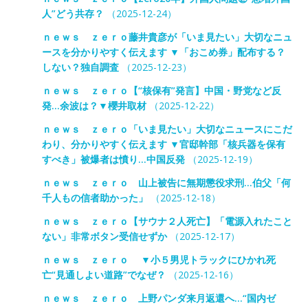
人”どう共存？
（2025-12-24）
ｎｅｗｓ ｚｅｒｏ藤井貴彦が「いま見たい」大切なニュ
ースを分かりやすく伝えます ▼「おこめ券」配布する？
しない？独自調査
（2025-12-23）
ｎｅｗｓ ｚｅｒｏ【“核保有”発言】中国・野党など反
発…余波は？▼櫻井取材
（2025-12-22）
ｎｅｗｓ ｚｅｒｏ「いま見たい」大切なニュースにこだ
わり、分かりやすく伝えます ▼官邸幹部「核兵器を保有
すべき」被爆者は憤り…中国反発
（2025-12-19）
ｎｅｗｓ ｚｅｒｏ 山上被告に無期懲役求刑…伯父「何
千人もの信者助かった」
（2025-12-18）
ｎｅｗｓ ｚｅｒｏ【サウナ２人死亡】「電源入れたこと
ない」非常ボタン受信せずか
（2025-12-17）
ｎｅｗｓ ｚｅｒｏ ▼小５男児トラックにひかれ死
亡“見通しよい道路”でなぜ？
（2025-12-16）
ｎｅｗｓ ｚｅｒｏ 上野パンダ来月返還へ…“国内ゼ