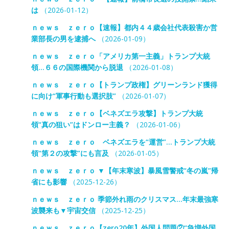
は
（2026-01-12）
ｎｅｗｓ ｚｅｒｏ【速報】都内４４歳会社代表殺害か営
業部長の男を逮捕へ
（2026-01-09）
ｎｅｗｓ ｚｅｒｏ「アメリカ第一主義」トランプ大統
領…６６の国際機関から脱退
（2026-01-08）
ｎｅｗｓ ｚｅｒｏ【トランプ政権】グリーンランド獲得
に向け“軍事行動も選択肢”
（2026-01-07）
ｎｅｗｓ ｚｅｒｏ【ベネズエラ攻撃】トランプ大統
領“真の狙い”はドンロー主義？
（2026-01-06）
ｎｅｗｓ ｚｅｒｏ ベネズエラを“運営”…トランプ大統
領“第２の攻撃”にも言及
（2026-01-05）
ｎｅｗｓ ｚｅｒｏ ▼【年末寒波】暴風雪警戒“冬の嵐”帰
省にも影響
（2025-12-26）
ｎｅｗｓ ｚｅｒｏ 季節外れ雨のクリスマス…年末最強寒
波襲来も▼宇宙交信
（2025-12-25）
ｎｅｗｓ ｚｅｒｏ【zero20年】外国人問題②“急増外国