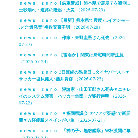
ｎｅｗｓ ｚｅｒｏ【厳重警戒】熊本県で震度７を観測…
土砂崩れ・道路の隆起・火災
（2026-07-29）
ｎｅｗｓ ｚｅｒｏ 【最新】熊本県で震度7…イオンモー
ルで“爆発音”複数安否不明
（2026-07-28）
ｎｅｗｓ ｚｅｒｏ 作家・東野圭吾さん死去
（2026-
07-27）
ｎｅｗｓ ｚｅｒｏ 【雷雨か】関東は帰宅時間帯注意
（2026-07-24）
ｎｅｗｓ ｚｅｒｏ 3日連続の酷暑日…タイヤバースト▼
サッカー塩貝健人×藤井貴彦
（2026-07-23）
ｎｅｗｓ ｚｅｒｏ 評論家・山田五郎さん死去▼ニチレ
イのシステム障害「ハッカー集団」が犯行声明
（2026-
07-22）
ｎｅｗｓ ｚｅｒｏ ▼福岡県議会“カツアゲ疑惑”で新展
開▼W杯優勝スペインがい旋
（2026-07-21）
ｎｅｗｓ ｚｅｒｏ 「神の子vs無敵艦隊」W杯激闘に幕
（2026-07-20）