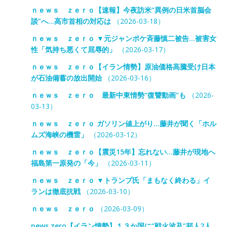
ｎｅｗｓ ｚｅｒｏ【速報】今夜訪米“異例の日米首脳会
談”へ…高市首相の対応は
（2026-03-18）
ｎｅｗｓ ｚｅｒｏ ▼元ジャンポケ斉藤慎二被告…被害女
性「気持ち悪くて屈辱的」
（2026-03-17）
ｎｅｗｓ ｚｅｒｏ【イラン情勢】原油価格高騰受け日本
が石油備蓄の放出開始
（2026-03-16）
ｎｅｗｓ ｚｅｒｏ 最新中東情勢“復讐動画”も
（2026-
03-13）
ｎｅｗｓ ｚｅｒｏ ガソリン値上がり…藤井が聞く「ホル
ムズ海峡の機雷」
（2026-03-12）
ｎｅｗｓ ｚｅｒｏ【震災15年】忘れない…藤井が現地へ
福島第一原発の「今」
（2026-03-11）
ｎｅｗｓ ｚｅｒｏ ▼トランプ氏「まもなく終わる」イ
ランは徹底抗戦
（2026-03-10）
ｎｅｗｓ ｚｅｒｏ
（2026-03-09）
news zero【イラン情勢】１３か国に“戦火波及”邦人2人