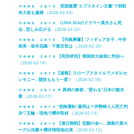
ｎｅｗｓ ｚｅｒｏ 英国激震“エプスタイン文書”で前駐
米大使も逮捕
（2026-02-24）
ｎｅｗｓ ｚｅｒｏ LUNA SEAのドラマー真矢さん死
去…悲しみ広がる
（2026-02-23）
ｎｅｗｓ ｚｅｒｏ 【列島興奮】フィギュア女子…中井
亜美・坂本花織・千葉百音は
（2026-02-20）
ｎｅｗｓ ｚｅｒｏ 【死刑求刑】韓国前大統領に判決へ
（2026-02-19）
ｎｅｗｓ ｚｅｒｏ【速報】スロープスタイルでメダルセ
レモニー…競技ももう一度！
（2026-02-18）
ｎｅｗｓ ｚｅｒｏ ▼ 異例の春節…“変わる”日本の観光
業
（2026-02-17）
ｎｅｗｓ ｚｅｒｏ “危険運転”適用は？伊勢崎３人死亡判
決▽五輪・現地で櫻井取材
（2026-02-13）
ｎｅｗｓ ｚｅｒｏ 【連日熱戦】悲願の金へ…堀島行真モ
ーグル決勝▼櫻井翔現地出演
（2026-02-12）