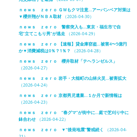
ｎｅｗｓ ｚｅｒｏ ＧＷもクマ注意…アーバンベア対策は
▼櫻井翔がＮＢＡ取材
（2026-04-30）
ｎｅｗｓ ｚｅｒｏ 警察突入も…東京・福生市で自
宅”立てこもり男”が逃走
（2026-04-29）
ｎｅｗｓ ｚｅｒｏ 【速報】貸金庫窃盗…被害4〜5億円
か▼消費減税は0％？1％？
（2026-04-28）
ｎｅｗｓ ｚｅｒｏ 櫻井取材「テヘランゼルス」
（2026-04-27）
ｎｅｗｓ ｚｅｒｏ 岩手・大槌町の山林火災…被害拡大
（2026-04-24）
ｎｅｗｓ ｚｅｒｏ 京都男児遺棄…１か月で新情報は
（2026-04-23）
ｎｅｗｓ ｚｅｒｏ “春グマ”が街中に…庭で芝刈り中に
鉢合わせ
（2026-04-22）
ｎｅｗｓ ｚｅｒｏ ▼“後発地震”警戒続く
（2026-04-
21）