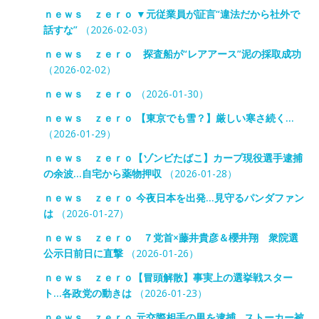
ｎｅｗｓ ｚｅｒｏ ▼元従業員が証言“違法だから社外で
話すな”
（2026-02-03）
ｎｅｗｓ ｚｅｒｏ 探査船が“レアアース”泥の採取成功
（2026-02-02）
ｎｅｗｓ ｚｅｒｏ
（2026-01-30）
ｎｅｗｓ ｚｅｒｏ 【東京でも雪？】厳しい寒さ続く…
（2026-01-29）
ｎｅｗｓ ｚｅｒｏ【ゾンビたばこ】カープ現役選手逮捕
の余波…自宅から薬物押収
（2026-01-28）
ｎｅｗｓ ｚｅｒｏ 今夜日本を出発…見守るパンダファン
は
（2026-01-27）
ｎｅｗｓ ｚｅｒｏ ７党首×藤井貴彦＆櫻井翔 衆院選
公示日前日に直撃
（2026-01-26）
ｎｅｗｓ ｚｅｒｏ【冒頭解散】事実上の選挙戦スター
ト…各政党の動きは
（2026-01-23）
ｎｅｗｓ ｚｅｒｏ 元交際相手の男を逮捕…ストーカー被