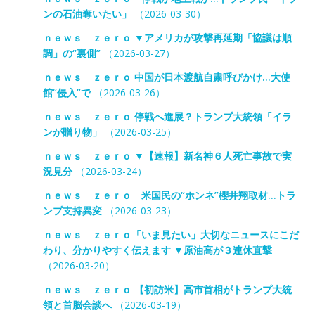
ンの石油奪いたい」
（2026-03-30）
ｎｅｗｓ ｚｅｒｏ ▼アメリカが攻撃再延期「協議は順
調」の“裏側”
（2026-03-27）
ｎｅｗｓ ｚｅｒｏ 中国が日本渡航自粛呼びかけ…大使
館“侵入”で
（2026-03-26）
ｎｅｗｓ ｚｅｒｏ 停戦へ進展？トランプ大統領「イラ
ンが贈り物」
（2026-03-25）
ｎｅｗｓ ｚｅｒｏ ▼【速報】新名神６人死亡事故で実
況見分
（2026-03-24）
ｎｅｗｓ ｚｅｒｏ 米国民の“ホンネ”櫻井翔取材…トラ
ンプ支持異変
（2026-03-23）
ｎｅｗｓ ｚｅｒｏ「いま見たい」大切なニュースにこだ
わり、分かりやすく伝えます ▼原油高が３連休直撃
（2026-03-20）
ｎｅｗｓ ｚｅｒｏ 【初訪米】高市首相がトランプ大統
領と首脳会談へ
（2026-03-19）