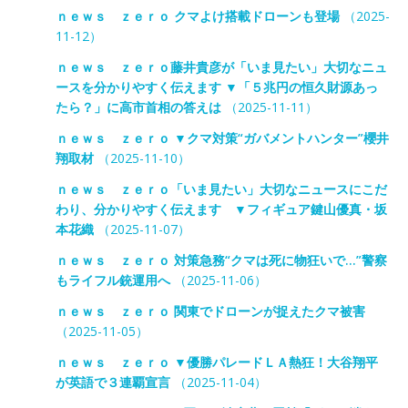
ｎｅｗｓ ｚｅｒｏ クマよけ搭載ドローンも登場
（2025-
11-12）
ｎｅｗｓ ｚｅｒｏ藤井貴彦が「いま見たい」大切なニュ
ースを分かりやすく伝えます ▼「５兆円の恒久財源あっ
たら？」に高市首相の答えは
（2025-11-11）
ｎｅｗｓ ｚｅｒｏ ▼クマ対策“ガバメントハンター”櫻井
翔取材
（2025-11-10）
ｎｅｗｓ ｚｅｒｏ「いま見たい」大切なニュースにこだ
わり、分かりやすく伝えます ▼フィギュア鍵山優真・坂
本花織
（2025-11-07）
ｎｅｗｓ ｚｅｒｏ 対策急務“クマは死に物狂いで…”警察
もライフル銃運用へ
（2025-11-06）
ｎｅｗｓ ｚｅｒｏ 関東でドローンが捉えたクマ被害
（2025-11-05）
ｎｅｗｓ ｚｅｒｏ ▼優勝パレードＬＡ熱狂！大谷翔平
が英語で３連覇宣言
（2025-11-04）