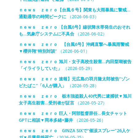
ｎｅｗｓ ｚｅｒｏ【台風６号】関東も大雨暴風に警戒…
通勤通学の時間ピークに
（2026-06-03）
ｎｅｗｓ ｚｅｒｏ 【台風6号】線状降水帯発生のおそれ
も…気象庁システムに不具合
（2026-06-02）
ｎｅｗｓ ｚｅｒｏ 【台風6号】沖縄直撃へ暴風雨警戒
▼櫻井翔“特別対談”
（2026-06-01）
ｎｅｗｓ ｚｅｒｏ 旭川・女子高校生殺害…内田梨瑚被告
「イライラしていた」
（2026-05-29）
ｎｅｗｓ ｚｅｒｏ 速報】元広島の羽月隆太郎被告“ゾン
ビたばこ”「6人が購入」
（2026-05-28）
ｎｅｗｓ ｚｅｒｏ 栃木強盗殺人40代男に逮捕状▼旭川
女子高生殺害…受刑者が証言
（2026-05-27）
ｎｅｗｓ ｚｅｒｏ 巨人・阿部監督辞任…長女チャット
GPTに相談▼岡本多緒×藤井
（2026-05-26）
ｎｅｗｓ ｚｅｒｏ GINZA SIXで“催涙スプレー”26人ケ
ガ▼兵庫母娘死亡
（2026-05-25）