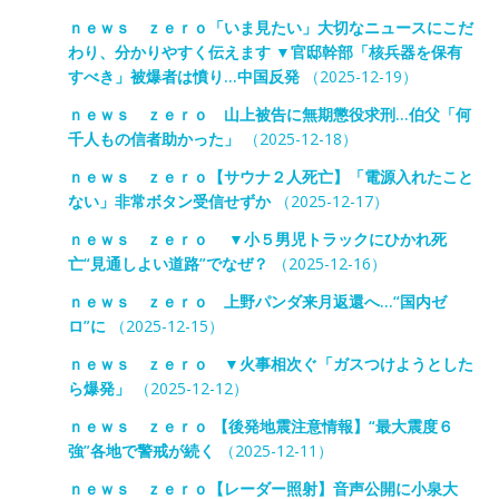
ｎｅｗｓ ｚｅｒｏ「いま見たい」大切なニュースにこだ
わり、分かりやすく伝えます ▼官邸幹部「核兵器を保有
すべき」被爆者は憤り…中国反発
（2025-12-19）
ｎｅｗｓ ｚｅｒｏ 山上被告に無期懲役求刑…伯父「何
千人もの信者助かった」
（2025-12-18）
ｎｅｗｓ ｚｅｒｏ【サウナ２人死亡】「電源入れたこと
ない」非常ボタン受信せずか
（2025-12-17）
ｎｅｗｓ ｚｅｒｏ ▼小５男児トラックにひかれ死
亡“見通しよい道路”でなぜ？
（2025-12-16）
ｎｅｗｓ ｚｅｒｏ 上野パンダ来月返還へ…“国内ゼ
ロ”に
（2025-12-15）
ｎｅｗｓ ｚｅｒｏ ▼火事相次ぐ「ガスつけようとした
ら爆発」
（2025-12-12）
ｎｅｗｓ ｚｅｒｏ 【後発地震注意情報】“最大震度６
強”各地で警戒が続く
（2025-12-11）
ｎｅｗｓ ｚｅｒｏ【レーダー照射】音声公開に小泉大