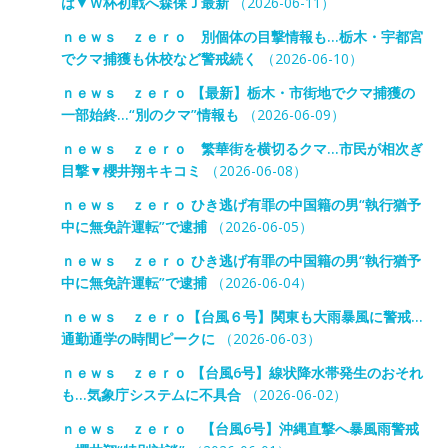
は▼Ｗ杯初戦へ森保Ｊ最新
（2026-06-11）
ｎｅｗｓ ｚｅｒｏ 別個体の目撃情報も…栃木・宇都宮
でクマ捕獲も休校など警戒続く
（2026-06-10）
ｎｅｗｓ ｚｅｒｏ 【最新】栃木・市街地でクマ捕獲の
一部始終…“別のクマ”情報も
（2026-06-09）
ｎｅｗｓ ｚｅｒｏ 繁華街を横切るクマ…市民が相次ぎ
目撃▼櫻井翔キキコミ
（2026-06-08）
ｎｅｗｓ ｚｅｒｏ ひき逃げ有罪の中国籍の男“執行猶予
中に無免許運転”で逮捕
（2026-06-05）
ｎｅｗｓ ｚｅｒｏ ひき逃げ有罪の中国籍の男“執行猶予
中に無免許運転”で逮捕
（2026-06-04）
ｎｅｗｓ ｚｅｒｏ【台風６号】関東も大雨暴風に警戒…
通勤通学の時間ピークに
（2026-06-03）
ｎｅｗｓ ｚｅｒｏ 【台風6号】線状降水帯発生のおそれ
も…気象庁システムに不具合
（2026-06-02）
ｎｅｗｓ ｚｅｒｏ 【台風6号】沖縄直撃へ暴風雨警戒