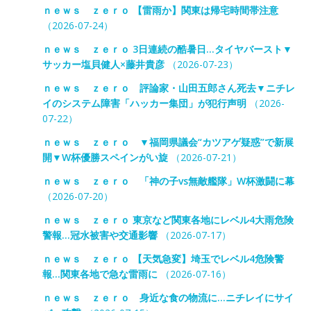
ｎｅｗｓ ｚｅｒｏ 【雷雨か】関東は帰宅時間帯注意
（2026-07-24）
ｎｅｗｓ ｚｅｒｏ 3日連続の酷暑日…タイヤバースト▼
サッカー塩貝健人×藤井貴彦
（2026-07-23）
ｎｅｗｓ ｚｅｒｏ 評論家・山田五郎さん死去▼ニチレ
イのシステム障害「ハッカー集団」が犯行声明
（2026-
07-22）
ｎｅｗｓ ｚｅｒｏ ▼福岡県議会“カツアゲ疑惑”で新展
開▼W杯優勝スペインがい旋
（2026-07-21）
ｎｅｗｓ ｚｅｒｏ 「神の子vs無敵艦隊」W杯激闘に幕
（2026-07-20）
ｎｅｗｓ ｚｅｒｏ 東京など関東各地にレベル4大雨危険
警報…冠水被害や交通影響
（2026-07-17）
ｎｅｗｓ ｚｅｒｏ 【天気急変】埼玉でレベル4危険警
報…関東各地で急な雷雨に
（2026-07-16）
ｎｅｗｓ ｚｅｒｏ 身近な食の物流に…ニチレイにサイ