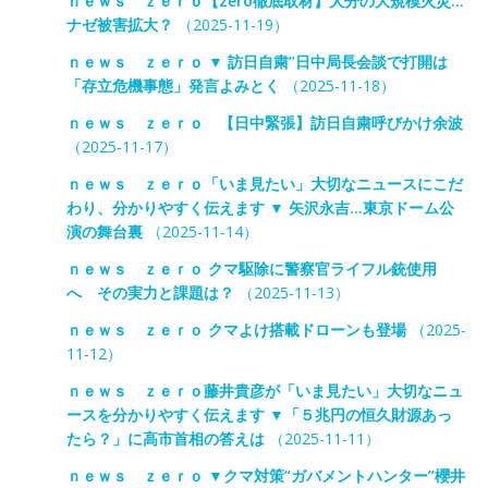
ｎｅｗｓ ｚｅｒｏ【zero徹底取材】大分の大規模火災…
ナゼ被害拡大？
（2025-11-19）
ｎｅｗｓ ｚｅｒｏ ▼ 訪日自粛”日中局長会談で打開は
「存立危機事態」発言よみとく
（2025-11-18）
ｎｅｗｓ ｚｅｒｏ 【日中緊張】訪日自粛呼びかけ余波
（2025-11-17）
ｎｅｗｓ ｚｅｒｏ「いま見たい」大切なニュースにこだ
わり、分かりやすく伝えます ▼ 矢沢永吉…東京ドーム公
演の舞台裏
（2025-11-14）
ｎｅｗｓ ｚｅｒｏ クマ駆除に警察官ライフル銃使用
へ その実力と課題は？
（2025-11-13）
ｎｅｗｓ ｚｅｒｏ クマよけ搭載ドローンも登場
（2025-
11-12）
ｎｅｗｓ ｚｅｒｏ藤井貴彦が「いま見たい」大切なニュ
ースを分かりやすく伝えます ▼「５兆円の恒久財源あっ
たら？」に高市首相の答えは
（2025-11-11）
ｎｅｗｓ ｚｅｒｏ ▼クマ対策“ガバメントハンター”櫻井