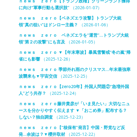
ｎｅｗｓ ｚｅｒｏ【トランプ政権】グリーンランド獲得
に向け“軍事行動も選択肢”
（2026-01-07）
ｎｅｗｓ ｚｅｒｏ【ベネズエラ攻撃】トランプ大統
領“真の狙い”はドンロー主義？
（2026-01-06）
ｎｅｗｓ ｚｅｒｏ ベネズエラを“運営”…トランプ大統
領“第２の攻撃”にも言及
（2026-01-05）
ｎｅｗｓ ｚｅｒｏ ▼【年末寒波】暴風雪警戒“冬の嵐”帰
省にも影響
（2025-12-26）
ｎｅｗｓ ｚｅｒｏ 季節外れ雨のクリスマス…年末最強寒
波襲来も▼宇宙交信
（2025-12-25）
ｎｅｗｓ ｚｅｒｏ【zero20年】外国人問題②“急増外国
人”どう共存？
（2025-12-24）
ｎｅｗｓ ｚｅｒｏ藤井貴彦が「いま見たい」大切なニュ
ースを分かりやすく伝えます ▼「おこめ券」配布する？
しない？独自調査
（2025-12-23）
ｎｅｗｓ ｚｅｒｏ【“核保有”発言】中国・野党など反
発…余波は？▼櫻井取材
（2025-12-22）