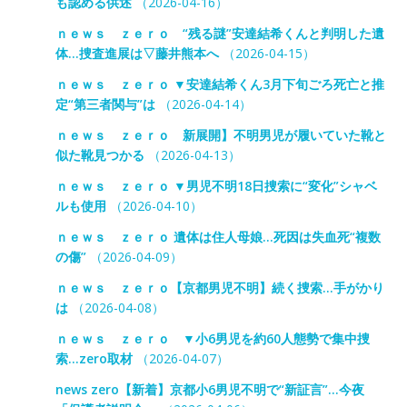
も認める供述
（2026-04-16）
ｎｅｗｓ ｚｅｒｏ “残る謎”安達結希くんと判明した遺
体…捜査進展は▽藤井熊本へ
（2026-04-15）
ｎｅｗｓ ｚｅｒｏ ▼安達結希くん3月下旬ごろ死亡と推
定“第三者関与”は
（2026-04-14）
ｎｅｗｓ ｚｅｒｏ 新展開】不明男児が履いていた靴と
似た靴見つかる
（2026-04-13）
ｎｅｗｓ ｚｅｒｏ ▼男児不明18日捜索に“変化”シャベ
ルも使用
（2026-04-10）
ｎｅｗｓ ｚｅｒｏ 遺体は住人母娘…死因は失血死“複数
の傷”
（2026-04-09）
ｎｅｗｓ ｚｅｒｏ【京都男児不明】続く捜索…手がかり
は
（2026-04-08）
ｎｅｗｓ ｚｅｒｏ ▼小6男児を約60人態勢で集中捜
索…zero取材
（2026-04-07）
news zero【新着】京都小6男児不明で“新証言”…今夜