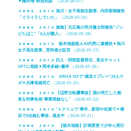
▼櫻井翔“特別対談”
（2026-06-01）
ｎｅｗｓ ｚｅｒｏ 旭川・女子高校生殺害…内田梨瑚被告
「イライラしていた」
（2026-05-29）
ｎｅｗｓ ｚｅｒｏ 速報】元広島の羽月隆太郎被告“ゾン
ビたばこ”「6人が購入」
（2026-05-28）
ｎｅｗｓ ｚｅｒｏ 栃木強盗殺人40代男に逮捕状▼旭川
女子高生殺害…受刑者が証言
（2026-05-27）
ｎｅｗｓ ｚｅｒｏ 巨人・阿部監督辞任…長女チャット
GPTに相談▼岡本多緒×藤井
（2026-05-26）
ｎｅｗｓ ｚｅｒｏ GINZA SIXで“催涙スプレー”26人ケ
ガ▼兵庫母娘死亡
（2026-05-25）
ｎｅｗｓ ｚｅｒｏ 【辺野古転覆事故】国が死亡した船
長を刑事告発“事業登録なし”
（2026-05-22）
ｎｅｗｓ ｚｅｒｏ “トクリュウ”事件…新宿や佐賀で▼横
浜で8台絡む事故…逃走中
（2026-05-21）
ｎｅｗｓ ｚｅｒｏ 【栃木強殺】計画変更で少年ら実行