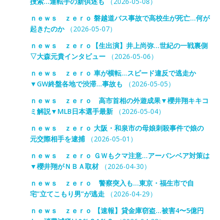
捜索…運転手の新供述も
（2026-05-08）
ｎｅｗｓ ｚｅｒｏ 磐越道バス事故で高校生が死亡…何が
起きたのか
（2026-05-07）
ｎｅｗｓ ｚｅｒｏ【生出演】井上尚弥…世紀の一戦裏側
▽大森元貴インタビュー
（2026-05-06）
ｎｅｗｓ ｚｅｒｏ 車が横転…スピード違反で逃走か
▼GW終盤各地で渋滞…事故も
（2026-05-05）
ｎｅｗｓ ｚｅｒｏ 高市首相の外遊成果▼櫻井翔キキコ
ミ解説▼MLB日本選手最新
（2026-05-04）
ｎｅｗｓ ｚｅｒｏ 大阪・和泉市の母娘刺殺事件で娘の
元交際相手を逮捕
（2026-05-01）
ｎｅｗｓ ｚｅｒｏ ＧＷもクマ注意…アーバンベア対策は
▼櫻井翔がＮＢＡ取材
（2026-04-30）
ｎｅｗｓ ｚｅｒｏ 警察突入も…東京・福生市で自
宅”立てこもり男”が逃走
（2026-04-29）
ｎｅｗｓ ｚｅｒｏ 【速報】貸金庫窃盗…被害4〜5億円