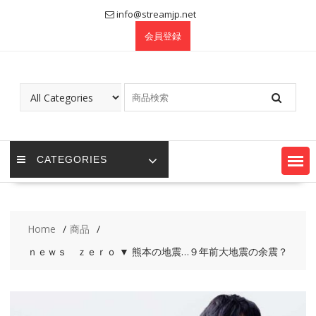
Skip
info@streamjp.net
to
会員登録
content
CATEGORIES
Home
商品
ｎｅｗｓ ｚｅｒｏ ▼ 熊本の地震…９年前大地震の余震？