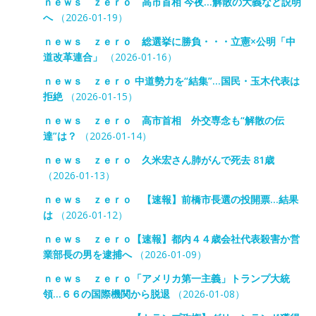
ｎｅｗｓ ｚｅｒｏ 高市首相 今夜…解散の大義など説明
へ
（2026-01-19）
ｎｅｗｓ ｚｅｒｏ 総選挙に勝負・・・立憲×公明「中
道改革連合」
（2026-01-16）
ｎｅｗｓ ｚｅｒｏ 中道勢力を“結集”…国民・玉木代表は
拒絶
（2026-01-15）
ｎｅｗｓ ｚｅｒｏ 高市首相 外交専念も“解散の伝
達”は？
（2026-01-14）
ｎｅｗｓ ｚｅｒｏ 久米宏さん肺がんで死去 81歳
（2026-01-13）
ｎｅｗｓ ｚｅｒｏ 【速報】前橋市長選の投開票…結果
は
（2026-01-12）
ｎｅｗｓ ｚｅｒｏ【速報】都内４４歳会社代表殺害か営
業部長の男を逮捕へ
（2026-01-09）
ｎｅｗｓ ｚｅｒｏ「アメリカ第一主義」トランプ大統
領…６６の国際機関から脱退
（2026-01-08）