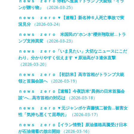
ｎｅｗｓ ｚｅｒｏ 停戦へ進展？トランプ大統領「イラ
ンが贈り物」
（2026-03-25）
ｎｅｗｓ ｚｅｒｏ ▼【速報】新名神６人死亡事故で実
況見分
（2026-03-24）
ｎｅｗｓ ｚｅｒｏ 米国民の“ホンネ”櫻井翔取材…トラ
ンプ支持異変
（2026-03-23）
ｎｅｗｓ ｚｅｒｏ「いま見たい」大切なニュースにこだ
わり、分かりやすく伝えます ▼原油高が３連休直撃
（2026-03-20）
ｎｅｗｓ ｚｅｒｏ 【初訪米】高市首相がトランプ大統
領と首脳会談へ
（2026-03-19）
ｎｅｗｓ ｚｅｒｏ【速報】今夜訪米“異例の日米首脳会
談”へ…高市首相の対応は
（2026-03-18）
ｎｅｗｓ ｚｅｒｏ ▼元ジャンポケ斉藤慎二被告…被害女
性「気持ち悪くて屈辱的」
（2026-03-17）
ｎｅｗｓ ｚｅｒｏ【イラン情勢】原油価格高騰受け日本
が石油備蓄の放出開始
（2026-03-16）