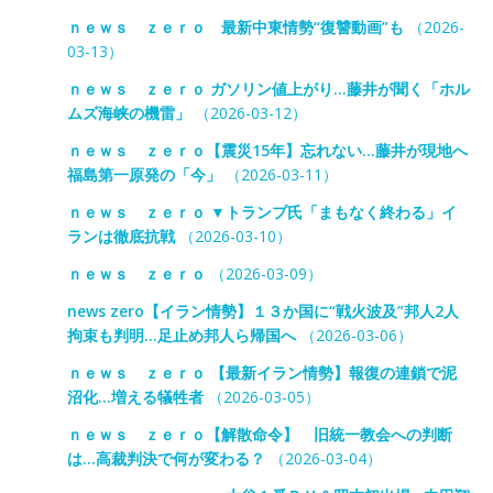
ｎｅｗｓ ｚｅｒｏ 最新中東情勢“復讐動画”も
（2026-
03-13）
ｎｅｗｓ ｚｅｒｏ ガソリン値上がり…藤井が聞く「ホル
ムズ海峡の機雷」
（2026-03-12）
ｎｅｗｓ ｚｅｒｏ【震災15年】忘れない…藤井が現地へ
福島第一原発の「今」
（2026-03-11）
ｎｅｗｓ ｚｅｒｏ ▼トランプ氏「まもなく終わる」イ
ランは徹底抗戦
（2026-03-10）
ｎｅｗｓ ｚｅｒｏ
（2026-03-09）
news zero【イラン情勢】１３か国に“戦火波及”邦人2人
拘束も判明…足止め邦人ら帰国へ
（2026-03-06）
ｎｅｗｓ ｚｅｒｏ 【最新イラン情勢】報復の連鎖で泥
沼化…増える犠牲者
（2026-03-05）
ｎｅｗｓ ｚｅｒｏ【解散命令】 旧統一教会への判断
は…高裁判決で何が変わる？
（2026-03-04）