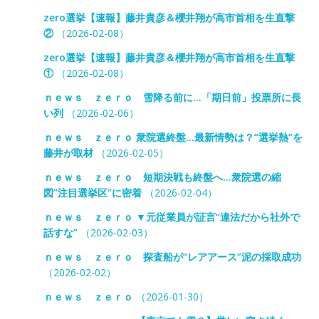
zero選挙【速報】藤井貴彦＆櫻井翔が高市首相を生直撃
②
（2026-02-08）
zero選挙【速報】藤井貴彦＆櫻井翔が高市首相を生直撃
①
（2026-02-08）
ｎｅｗｓ ｚｅｒｏ 雪降る前に…「期日前」投票所に長
い列
（2026-02-06）
ｎｅｗｓ ｚｅｒｏ 衆院選終盤…最新情勢は？“選挙熱”を
藤井が取材
（2026-02-05）
ｎｅｗｓ ｚｅｒｏ 短期決戦も終盤へ…衆院選の縮
図”注目選挙区”に密着
（2026-02-04）
ｎｅｗｓ ｚｅｒｏ ▼元従業員が証言“違法だから社外で
話すな”
（2026-02-03）
ｎｅｗｓ ｚｅｒｏ 探査船が“レアアース”泥の採取成功
（2026-02-02）
ｎｅｗｓ ｚｅｒｏ
（2026-01-30）