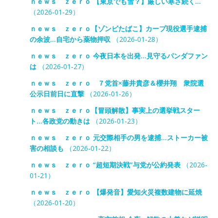
ｎｅｗｓ ｚｅｒｏ 【東京でも雪？】厳しい寒さ続く…
（2026-01-29）
ｎｅｗｓ ｚｅｒｏ【ゾンビたばこ】カープ現役選手逮捕
の余波…自宅から薬物押収
（2026-01-28）
ｎｅｗｓ ｚｅｒｏ 今夜日本を出発…見守るパンダファン
は
（2026-01-27）
ｎｅｗｓ ｚｅｒｏ ７党首×藤井貴彦＆櫻井翔 衆院選
公示日前日に直撃
（2026-01-26）
ｎｅｗｓ ｚｅｒｏ【冒頭解散】事実上の選挙戦スター
ト…各政党の動きは
（2026-01-23）
ｎｅｗｓ ｚｅｒｏ 元交際相手の男を逮捕…ストーカー被
害の相談も
（2026-01-22）
ｎｅｗｓ ｚｅｒｏ “超短期決戦”与党が公約発表
（2026-
01-21）
ｎｅｗｓ ｚｅｒｏ 【爆発音】愛知火災複数建物に延焼
（2026-01-20）