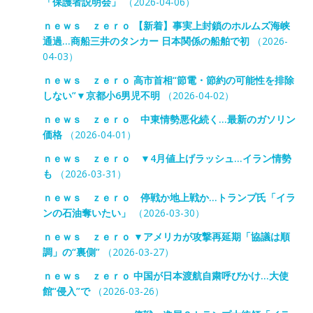
「保護者説明会」
（2026-04-06）
ｎｅｗｓ ｚｅｒｏ 【新着】事実上封鎖のホルムズ海峡
通過…商船三井のタンカー 日本関係の船舶で初
（2026-
04-03）
ｎｅｗｓ ｚｅｒｏ 高市首相“節電・節約の可能性を排除
しない”▼京都小6男児不明
（2026-04-02）
ｎｅｗｓ ｚｅｒｏ 中東情勢悪化続く…最新のガソリン
価格
（2026-04-01）
ｎｅｗｓ ｚｅｒｏ ▼4月値上げラッシュ…イラン情勢
も
（2026-03-31）
ｎｅｗｓ ｚｅｒｏ 停戦か地上戦か…トランプ氏「イラ
ンの石油奪いたい」
（2026-03-30）
ｎｅｗｓ ｚｅｒｏ ▼アメリカが攻撃再延期「協議は順
調」の“裏側”
（2026-03-27）
ｎｅｗｓ ｚｅｒｏ 中国が日本渡航自粛呼びかけ…大使
館“侵入”で
（2026-03-26）