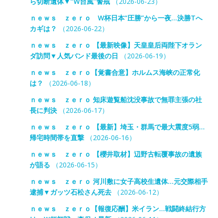
ら切断遺体▼“W台風”警戒
（2026-06-23）
ｎｅｗｓ ｚｅｒｏ W杯日本“圧勝”から一夜…決勝Tへ
カギは？
（2026-06-22）
ｎｅｗｓ ｚｅｒｏ 【最新映像】天皇皇后両陛下オラン
ダ訪問▼人気バンド最後の日
（2026-06-19）
ｎｅｗｓ ｚｅｒｏ【覚書合意】ホルムス海峡の正常化
は？
（2026-06-18）
ｎｅｗｓ ｚｅｒｏ 知床遊覧船沈没事故で無罪主張の社
長に判決
（2026-06-17）
ｎｅｗｓ ｚｅｒｏ 【最新】埼玉・群馬で最大震度5弱…
帰宅時間帯を直撃
（2026-06-16）
ｎｅｗｓ ｚｅｒｏ 【櫻井取材】辺野古転覆事故の遺族
が語る
（2026-06-15）
ｎｅｗｓ ｚｅｒｏ 河川敷に女子高校生遺体…元交際相手
逮捕▼ガッツ石松さん死去
（2026-06-12）
ｎｅｗｓ ｚｅｒｏ【報復応酬】米イラン…戦闘終結行方