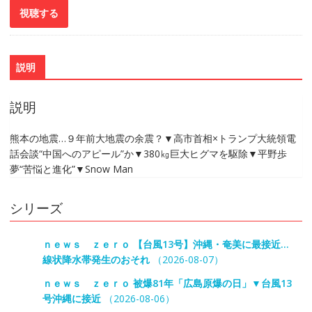
説明
説明
熊本の地震…９年前大地震の余震？▼高市首相×トランプ大統領電
話会談“中国へのアピール”か▼380㎏巨大ヒグマを駆除▼平野歩
夢“苦悩と進化”▼Snow Man
シリーズ
ｎｅｗｓ ｚｅｒｏ 【台風13号】沖縄・奄美に最接近…
線状降水帯発生のおそれ
（2026-08-07）
ｎｅｗｓ ｚｅｒｏ 被爆81年「広島原爆の日」▼台風13
号沖縄に接近
（2026-08-06）