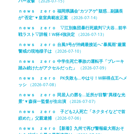
バー攻撃
（2026-07-15）
ｎｅｗｓ ｚｅｒｏ 福岡県議会“カツアゲ”疑惑…副議長
が“否定”▼皇室典範改正案
（2026-07-14）
ｎｅｗｓ ｚｅｒｏ ▽江別集団暴行死裁判▽大谷…前半
戦ラスト▽詳報！W杯4強決定
（2026-07-13）
ｎｅｗｓ ｚｅｒｏ 台風9号が沖縄最接近へ“暴風雨”厳重
警戒の現地様子は
（2026-07-10）
ｎｅｗｓ ｚｅｒｏ 中学生死亡事故の運転手「ブレーキ
踏み続けたがアクセルだった」
（2026-07-09）
ｎｅｗｓ ｚｅｒｏ PK失敗も…やはり！W杯得点王へメ
ッシ
（2026-07-08）
ｎｅｗｓ ｚｅｒｏ 同居人の唇を…近所が目撃“異様な光
景”▼森保一監督が生出演
（2026-07-07）
ｎｅｗｓ ｚｅｒｏ 子ども2人死亡「ネクタイなどで首
絞めた」父親逮捕
（2026-07-06）
ｎｅｗｓ ｚｅｒｏ 【新着】九州で再び警報級大雨おそ