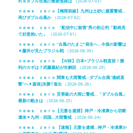
れ＆ダブル台風の最新進路は
（2026-07-03）
ｎｅｗｓ ｚｅｒｏ【梅雨前線】九州は土砂に厳重警戒…
再びダブル台風か
（2026-07-02）
ｎｅｗｓ ｚｅｒｏ “配信中に殺害”男の初公判「動画見
て好意抱いた」
（2026-07-01）
ｎｅｗｓ ｚｅｒｏ “台風のたまご”発生へ…今後の影響は
▼藤井が見たブラジル戦
（2026-06-30）
ｎｅｗｓ ｚｅｒｏ 【W杯】日本×ブラジル戦直前！勝
利のカギは？武藤嘉紀が生解説
（2026-06-29）
ｎｅｗｓ ｚｅｒｏ 関東も大雨警戒…ダブル台風“連続直
撃”へ▼森保J決勝T進出
（2026-06-26）
ｎｅｗｓ ｚｅｒｏ 災害級の大雨に警戒…「ダブル台風」
最新の動きは
（2026-06-25）
ｎｅｗｓ ｚｅｒｏ【元妻を逮捕】神戸・冷凍庫から切断
遺体▼九州・四国…大雨警戒
（2026-06-24）
ｎｅｗｓ ｚｅｒｏ 【速報】元妻を逮捕…神戸・冷凍庫か