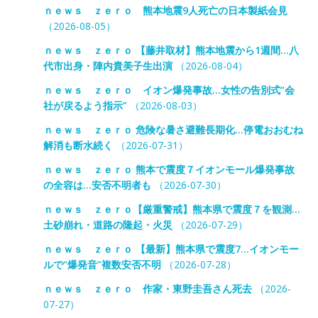
ｎｅｗｓ ｚｅｒｏ 熊本地震9人死亡の日本製紙会見
（2026-08-05）
ｎｅｗｓ ｚｅｒｏ 【藤井取材】熊本地震から1週間…八
代市出身・陣内貴美子生出演
（2026-08-04）
ｎｅｗｓ ｚｅｒｏ イオン爆発事故…女性の告別式“会
社が戻るよう指示”
（2026-08-03）
ｎｅｗｓ ｚｅｒｏ 危険な暑さ避難長期化…停電おおむね
解消も断水続く
（2026-07-31）
ｎｅｗｓ ｚｅｒｏ 熊本で震度７イオンモール爆発事故
の全容は…安否不明者も
（2026-07-30）
ｎｅｗｓ ｚｅｒｏ【厳重警戒】熊本県で震度７を観測…
土砂崩れ・道路の隆起・火災
（2026-07-29）
ｎｅｗｓ ｚｅｒｏ 【最新】熊本県で震度7…イオンモー
ルで“爆発音”複数安否不明
（2026-07-28）
ｎｅｗｓ ｚｅｒｏ 作家・東野圭吾さん死去
（2026-
07-27）