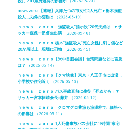
役に？41歳男逮捕の影響か
（2026-05-20）
news zero 【速報】兵庫たつの市女性2人死亡▼栃木強盗
殺人…夫婦の役割は
（2026-05-19）
ｎｅｗｓ ｚｅｒｏ 強盗殺人“指示役”20代夫婦は…▼サ
ッカー森保一監督生出演
（2026-05-18）
ｎｅｗｓ ｚｅｒｏ 栃木”強盗殺人”死亡女性に刺し傷など
20か所以上…現場に刃物
（2026-05-15）
ｎｅｗｓ ｚｅｒｏ【米中首脳会談】台湾問題などに言及
は？
（2026-05-14）
ｎｅｗｓ ｚｅｒｏ【クマ映像】東京・八王子市に出没…
小学校や住宅近く
（2026-05-13）
ｎｅｗｓ ｚｅｒｏ バス事故直前に生徒「死ぬかも」▼
サッカー宮本恒靖会長×藤井
（2026-05-12）
ｎｅｗｓ ｚｅｒｏ クロマグロ豊漁も漁獲枠で…価格へ
の影響は
（2026-05-11）
ｎｅｗｓ ｚｅｒｏ 1人死傷事故バス会社に“9時間”家宅