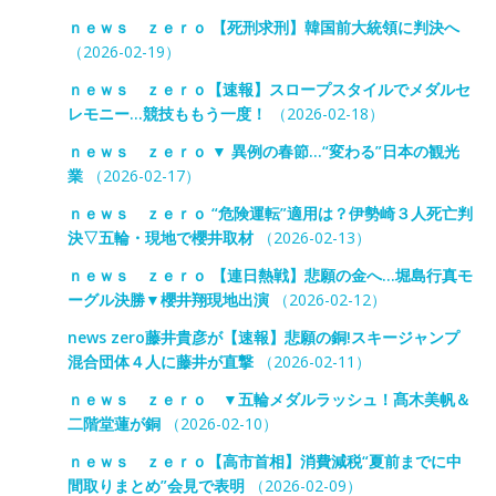
ｎｅｗｓ ｚｅｒｏ 【死刑求刑】韓国前大統領に判決へ
（2026-02-19）
ｎｅｗｓ ｚｅｒｏ【速報】スロープスタイルでメダルセ
レモニー…競技ももう一度！
（2026-02-18）
ｎｅｗｓ ｚｅｒｏ ▼ 異例の春節…“変わる”日本の観光
業
（2026-02-17）
ｎｅｗｓ ｚｅｒｏ “危険運転”適用は？伊勢崎３人死亡判
決▽五輪・現地で櫻井取材
（2026-02-13）
ｎｅｗｓ ｚｅｒｏ 【連日熱戦】悲願の金へ…堀島行真モ
ーグル決勝▼櫻井翔現地出演
（2026-02-12）
news zero藤井貴彦が【速報】悲願の銅!スキージャンプ
混合団体４人に藤井が直撃
（2026-02-11）
ｎｅｗｓ ｚｅｒｏ ▼五輪メダルラッシュ！髙木美帆＆
二階堂蓮が銅
（2026-02-10）
ｎｅｗｓ ｚｅｒｏ【高市首相】消費減税“夏前までに中
間取りまとめ”会見で表明
（2026-02-09）