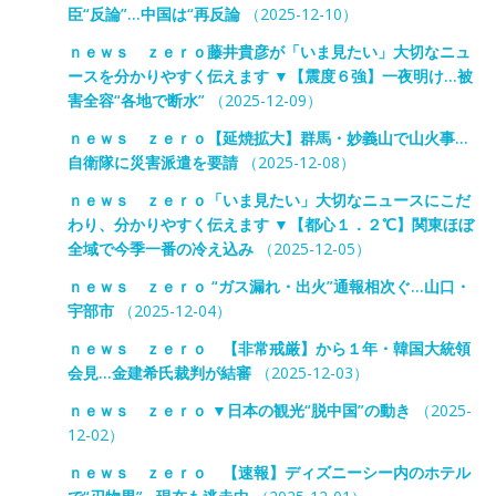
臣“反論”…中国は“再反論
（2025-12-10）
ｎｅｗｓ ｚｅｒｏ藤井貴彦が「いま見たい」大切なニュ
ースを分かりやすく伝えます ▼【震度６強】一夜明け…被
害全容“各地で断水”
（2025-12-09）
ｎｅｗｓ ｚｅｒｏ【延焼拡大】群馬・妙義山で山火事…
自衛隊に災害派遣を要請
（2025-12-08）
ｎｅｗｓ ｚｅｒｏ「いま見たい」大切なニュースにこだ
わり、分かりやすく伝えます ▼【都心１．２℃】関東ほぼ
全域で今季一番の冷え込み
（2025-12-05）
ｎｅｗｓ ｚｅｒｏ “ガス漏れ・出火”通報相次ぐ…山口・
宇部市
（2025-12-04）
ｎｅｗｓ ｚｅｒｏ 【非常戒厳】から１年・韓国大統領
会見…金建希氏裁判が結審
（2025-12-03）
ｎｅｗｓ ｚｅｒｏ ▼日本の観光“脱中国”の動き
（2025-
12-02）
ｎｅｗｓ ｚｅｒｏ 【速報】ディズニーシー内のホテル