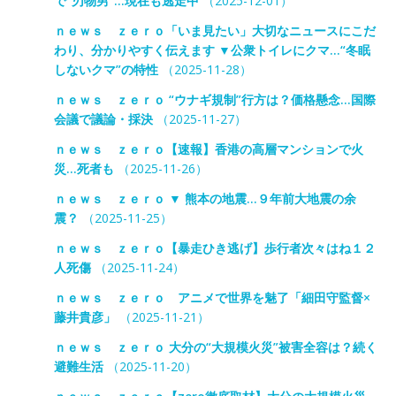
で“刃物男”…現在も逃走中
（2025-12-01）
ｎｅｗｓ ｚｅｒｏ「いま見たい」大切なニュースにこだ
わり、分かりやすく伝えます ▼公衆トイレにクマ…“冬眠
しないクマ”の特性
（2025-11-28）
ｎｅｗｓ ｚｅｒｏ “ウナギ規制”行方は？価格懸念…国際
会議で議論・採決
（2025-11-27）
ｎｅｗｓ ｚｅｒｏ【速報】香港の高層マンションで火
災…死者も
（2025-11-26）
ｎｅｗｓ ｚｅｒｏ ▼ 熊本の地震…９年前大地震の余
震？
（2025-11-25）
ｎｅｗｓ ｚｅｒｏ【暴走ひき逃げ】歩行者次々はね１２
人死傷
（2025-11-24）
ｎｅｗｓ ｚｅｒｏ アニメで世界を魅了「細田守監督×
藤井貴彦」
（2025-11-21）
ｎｅｗｓ ｚｅｒｏ 大分の“大規模火災”被害全容は？続く
避難生活
（2025-11-20）