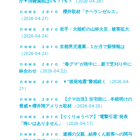
か▼消費減税は0％？1％？
（2026-04-28）
ｎｅｗｓ ｚｅｒｏ 櫻井取材「テヘランゼルス」
（2026-04-27）
ｎｅｗｓ ｚｅｒｏ 岩手・大槌町の山林火災…被害拡大
（2026-04-24）
ｎｅｗｓ ｚｅｒｏ 京都男児遺棄…１か月で新情報は
（2026-04-23）
ｎｅｗｓ ｚｅｒｏ “春グマ”が街中に…庭で芝刈り中に
鉢合わせ
（2026-04-22）
ｎｅｗｓ ｚｅｒｏ ▼“後発地震”警戒続く
（2026-04-
21）
ｎｅｗｓ ｚｅｒｏ 【クマ出没】住宅街に…冬眠明けの
脅威▼櫻井翔アメリカ取材
（2026-04-20）
ｎｅｗｓ ｚｅｒｏ【りくりゅうペア】“電撃引退”発表
「悔いはありません」
（2026-04-17）
ｎｅｗｓ ｚｅｒｏ 逮捕の父親…結希くん殺害への関与