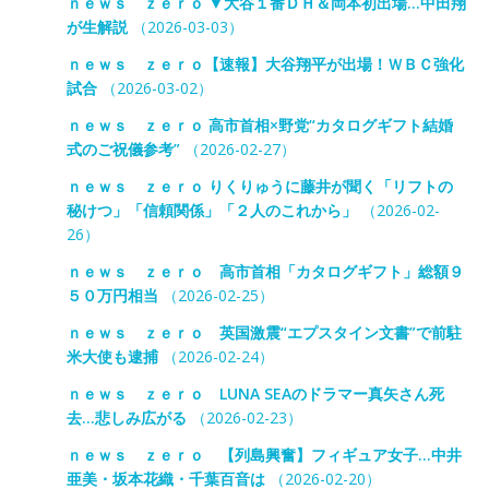
ｎｅｗｓ ｚｅｒｏ ▼大谷１番ＤＨ＆岡本初出場…中田翔
が生解説
（2026-03-03）
ｎｅｗｓ ｚｅｒｏ【速報】大谷翔平が出場！ＷＢＣ強化
試合
（2026-03-02）
ｎｅｗｓ ｚｅｒｏ 高市首相×野党“カタログギフト結婚
式のご祝儀参考”
（2026-02-27）
ｎｅｗｓ ｚｅｒｏ りくりゅうに藤井が聞く「リフトの
秘けつ」「信頼関係」「２人のこれから」
（2026-02-
26）
ｎｅｗｓ ｚｅｒｏ 高市首相「カタログギフト」総額９
５０万円相当
（2026-02-25）
ｎｅｗｓ ｚｅｒｏ 英国激震“エプスタイン文書”で前駐
米大使も逮捕
（2026-02-24）
ｎｅｗｓ ｚｅｒｏ LUNA SEAのドラマー真矢さん死
去…悲しみ広がる
（2026-02-23）
ｎｅｗｓ ｚｅｒｏ 【列島興奮】フィギュア女子…中井
亜美・坂本花織・千葉百音は
（2026-02-20）