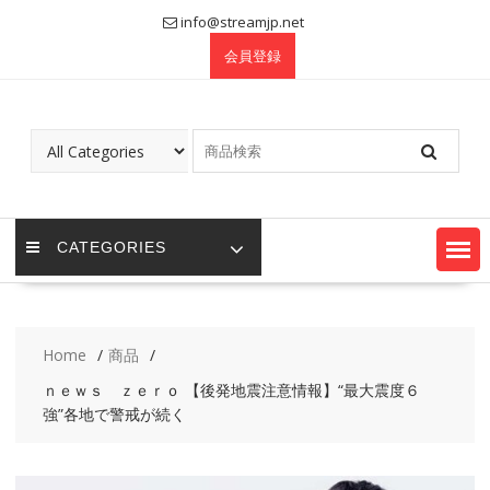
Skip
info@streamjp.net
to
会員登録
content
CATEGORIES
Home
商品
ｎｅｗｓ ｚｅｒｏ 【後発地震注意情報】“最大震度６
強”各地で警戒が続く