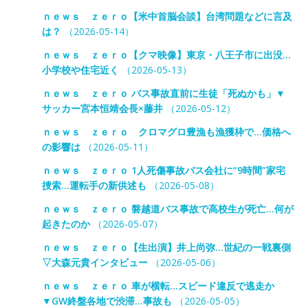
ｎｅｗｓ ｚｅｒｏ【米中首脳会談】台湾問題などに言及
は？
（2026-05-14）
ｎｅｗｓ ｚｅｒｏ【クマ映像】東京・八王子市に出没…
小学校や住宅近く
（2026-05-13）
ｎｅｗｓ ｚｅｒｏ バス事故直前に生徒「死ぬかも」▼
サッカー宮本恒靖会長×藤井
（2026-05-12）
ｎｅｗｓ ｚｅｒｏ クロマグロ豊漁も漁獲枠で…価格へ
の影響は
（2026-05-11）
ｎｅｗｓ ｚｅｒｏ 1人死傷事故バス会社に“9時間”家宅
捜索…運転手の新供述も
（2026-05-08）
ｎｅｗｓ ｚｅｒｏ 磐越道バス事故で高校生が死亡…何が
起きたのか
（2026-05-07）
ｎｅｗｓ ｚｅｒｏ【生出演】井上尚弥…世紀の一戦裏側
▽大森元貴インタビュー
（2026-05-06）
ｎｅｗｓ ｚｅｒｏ 車が横転…スピード違反で逃走か
▼GW終盤各地で渋滞…事故も
（2026-05-05）