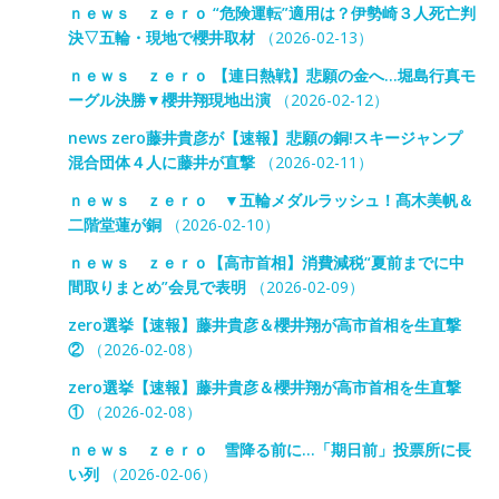
ｎｅｗｓ ｚｅｒｏ “危険運転”適用は？伊勢崎３人死亡判
決▽五輪・現地で櫻井取材
（2026-02-13）
ｎｅｗｓ ｚｅｒｏ 【連日熱戦】悲願の金へ…堀島行真モ
ーグル決勝▼櫻井翔現地出演
（2026-02-12）
news zero藤井貴彦が【速報】悲願の銅!スキージャンプ
混合団体４人に藤井が直撃
（2026-02-11）
ｎｅｗｓ ｚｅｒｏ ▼五輪メダルラッシュ！髙木美帆＆
二階堂蓮が銅
（2026-02-10）
ｎｅｗｓ ｚｅｒｏ【高市首相】消費減税“夏前までに中
間取りまとめ”会見で表明
（2026-02-09）
zero選挙【速報】藤井貴彦＆櫻井翔が高市首相を生直撃
②
（2026-02-08）
zero選挙【速報】藤井貴彦＆櫻井翔が高市首相を生直撃
①
（2026-02-08）
ｎｅｗｓ ｚｅｒｏ 雪降る前に…「期日前」投票所に長
い列
（2026-02-06）