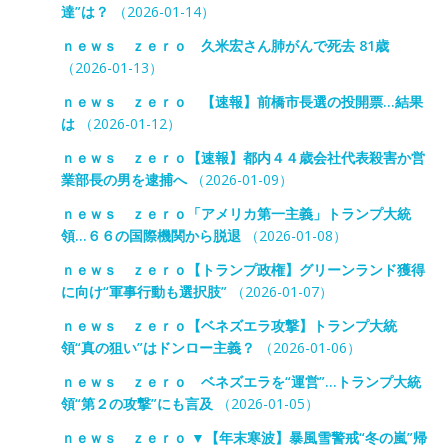
達”は？
（2026-01-14）
ｎｅｗｓ ｚｅｒｏ 久米宏さん肺がんで死去 81歳
（2026-01-13）
ｎｅｗｓ ｚｅｒｏ 【速報】前橋市長選の投開票…結果
は
（2026-01-12）
ｎｅｗｓ ｚｅｒｏ【速報】都内４４歳会社代表殺害か営
業部長の男を逮捕へ
（2026-01-09）
ｎｅｗｓ ｚｅｒｏ「アメリカ第一主義」トランプ大統
領…６６の国際機関から脱退
（2026-01-08）
ｎｅｗｓ ｚｅｒｏ【トランプ政権】グリーンランド獲得
に向け“軍事行動も選択肢”
（2026-01-07）
ｎｅｗｓ ｚｅｒｏ【ベネズエラ攻撃】トランプ大統
領“真の狙い”はドンロー主義？
（2026-01-06）
ｎｅｗｓ ｚｅｒｏ ベネズエラを“運営”…トランプ大統
領“第２の攻撃”にも言及
（2026-01-05）
ｎｅｗｓ ｚｅｒｏ ▼【年末寒波】暴風雪警戒“冬の嵐”帰