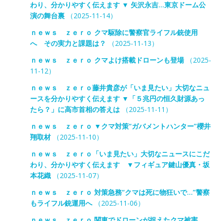
わり、分かりやすく伝えます ▼ 矢沢永吉…東京ドーム公
演の舞台裏
（2025-11-14）
ｎｅｗｓ ｚｅｒｏ クマ駆除に警察官ライフル銃使用
へ その実力と課題は？
（2025-11-13）
ｎｅｗｓ ｚｅｒｏ クマよけ搭載ドローンも登場
（2025-
11-12）
ｎｅｗｓ ｚｅｒｏ藤井貴彦が「いま見たい」大切なニュ
ースを分かりやすく伝えます ▼「５兆円の恒久財源あっ
たら？」に高市首相の答えは
（2025-11-11）
ｎｅｗｓ ｚｅｒｏ ▼クマ対策“ガバメントハンター”櫻井
翔取材
（2025-11-10）
ｎｅｗｓ ｚｅｒｏ「いま見たい」大切なニュースにこだ
わり、分かりやすく伝えます ▼フィギュア鍵山優真・坂
本花織
（2025-11-07）
ｎｅｗｓ ｚｅｒｏ 対策急務“クマは死に物狂いで…”警察
もライフル銃運用へ
（2025-11-06）
ｎｅｗｓ ｚｅｒｏ 関東でドローンが捉えたクマ被害