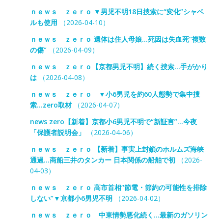
ｎｅｗｓ ｚｅｒｏ ▼男児不明18日捜索に“変化”シャベ
ルも使用
（2026-04-10）
ｎｅｗｓ ｚｅｒｏ 遺体は住人母娘…死因は失血死“複数
の傷”
（2026-04-09）
ｎｅｗｓ ｚｅｒｏ【京都男児不明】続く捜索…手がかり
は
（2026-04-08）
ｎｅｗｓ ｚｅｒｏ ▼小6男児を約60人態勢で集中捜
索…zero取材
（2026-04-07）
news zero【新着】京都小6男児不明で“新証言”…今夜
「保護者説明会」
（2026-04-06）
ｎｅｗｓ ｚｅｒｏ 【新着】事実上封鎖のホルムズ海峡
通過…商船三井のタンカー 日本関係の船舶で初
（2026-
04-03）
ｎｅｗｓ ｚｅｒｏ 高市首相“節電・節約の可能性を排除
しない”▼京都小6男児不明
（2026-04-02）
ｎｅｗｓ ｚｅｒｏ 中東情勢悪化続く…最新のガソリン