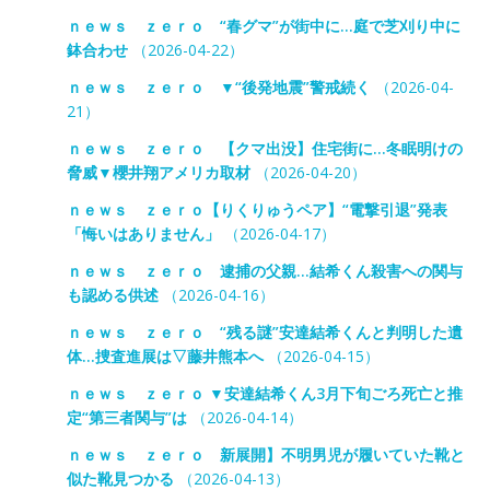
ｎｅｗｓ ｚｅｒｏ “春グマ”が街中に…庭で芝刈り中に
鉢合わせ
（2026-04-22）
ｎｅｗｓ ｚｅｒｏ ▼“後発地震”警戒続く
（2026-04-
21）
ｎｅｗｓ ｚｅｒｏ 【クマ出没】住宅街に…冬眠明けの
脅威▼櫻井翔アメリカ取材
（2026-04-20）
ｎｅｗｓ ｚｅｒｏ【りくりゅうペア】“電撃引退”発表
「悔いはありません」
（2026-04-17）
ｎｅｗｓ ｚｅｒｏ 逮捕の父親…結希くん殺害への関与
も認める供述
（2026-04-16）
ｎｅｗｓ ｚｅｒｏ “残る謎”安達結希くんと判明した遺
体…捜査進展は▽藤井熊本へ
（2026-04-15）
ｎｅｗｓ ｚｅｒｏ ▼安達結希くん3月下旬ごろ死亡と推
定“第三者関与”は
（2026-04-14）
ｎｅｗｓ ｚｅｒｏ 新展開】不明男児が履いていた靴と
似た靴見つかる
（2026-04-13）