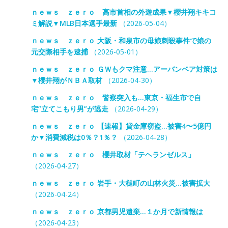
ｎｅｗｓ ｚｅｒｏ 高市首相の外遊成果▼櫻井翔キキコ
ミ解説▼MLB日本選手最新
（2026-05-04）
ｎｅｗｓ ｚｅｒｏ 大阪・和泉市の母娘刺殺事件で娘の
元交際相手を逮捕
（2026-05-01）
ｎｅｗｓ ｚｅｒｏ ＧＷもクマ注意…アーバンベア対策は
▼櫻井翔がＮＢＡ取材
（2026-04-30）
ｎｅｗｓ ｚｅｒｏ 警察突入も…東京・福生市で自
宅”立てこもり男”が逃走
（2026-04-29）
ｎｅｗｓ ｚｅｒｏ 【速報】貸金庫窃盗…被害4〜5億円
か▼消費減税は0％？1％？
（2026-04-28）
ｎｅｗｓ ｚｅｒｏ 櫻井取材「テヘランゼルス」
（2026-04-27）
ｎｅｗｓ ｚｅｒｏ 岩手・大槌町の山林火災…被害拡大
（2026-04-24）
ｎｅｗｓ ｚｅｒｏ 京都男児遺棄…１か月で新情報は
（2026-04-23）