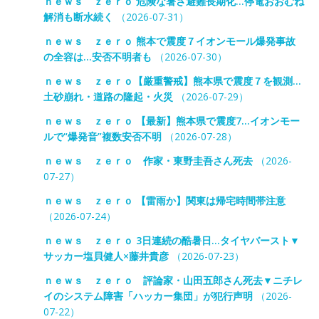
ｎｅｗｓ ｚｅｒｏ 危険な暑さ避難長期化…停電おおむね
解消も断水続く
（2026-07-31）
ｎｅｗｓ ｚｅｒｏ 熊本で震度７イオンモール爆発事故
の全容は…安否不明者も
（2026-07-30）
ｎｅｗｓ ｚｅｒｏ【厳重警戒】熊本県で震度７を観測…
土砂崩れ・道路の隆起・火災
（2026-07-29）
ｎｅｗｓ ｚｅｒｏ 【最新】熊本県で震度7…イオンモー
ルで“爆発音”複数安否不明
（2026-07-28）
ｎｅｗｓ ｚｅｒｏ 作家・東野圭吾さん死去
（2026-
07-27）
ｎｅｗｓ ｚｅｒｏ 【雷雨か】関東は帰宅時間帯注意
（2026-07-24）
ｎｅｗｓ ｚｅｒｏ 3日連続の酷暑日…タイヤバースト▼
サッカー塩貝健人×藤井貴彦
（2026-07-23）
ｎｅｗｓ ｚｅｒｏ 評論家・山田五郎さん死去▼ニチレ
イのシステム障害「ハッカー集団」が犯行声明
（2026-
07-22）