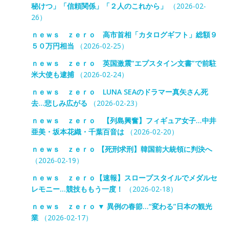
秘けつ」「信頼関係」「２人のこれから」
（2026-02-
26）
ｎｅｗｓ ｚｅｒｏ 高市首相「カタログギフト」総額９
５０万円相当
（2026-02-25）
ｎｅｗｓ ｚｅｒｏ 英国激震“エプスタイン文書”で前駐
米大使も逮捕
（2026-02-24）
ｎｅｗｓ ｚｅｒｏ LUNA SEAのドラマー真矢さん死
去…悲しみ広がる
（2026-02-23）
ｎｅｗｓ ｚｅｒｏ 【列島興奮】フィギュア女子…中井
亜美・坂本花織・千葉百音は
（2026-02-20）
ｎｅｗｓ ｚｅｒｏ 【死刑求刑】韓国前大統領に判決へ
（2026-02-19）
ｎｅｗｓ ｚｅｒｏ【速報】スロープスタイルでメダルセ
レモニー…競技ももう一度！
（2026-02-18）
ｎｅｗｓ ｚｅｒｏ ▼ 異例の春節…“変わる”日本の観光
業
（2026-02-17）