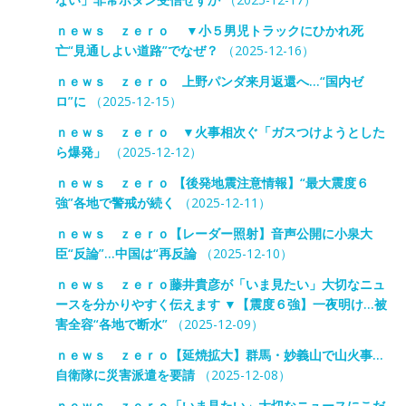
ｎｅｗｓ ｚｅｒｏ ▼小５男児トラックにひかれ死
亡“見通しよい道路”でなぜ？
（2025-12-16）
ｎｅｗｓ ｚｅｒｏ 上野パンダ来月返還へ…“国内ゼ
ロ”に
（2025-12-15）
ｎｅｗｓ ｚｅｒｏ ▼火事相次ぐ「ガスつけようとした
ら爆発」
（2025-12-12）
ｎｅｗｓ ｚｅｒｏ 【後発地震注意情報】“最大震度６
強”各地で警戒が続く
（2025-12-11）
ｎｅｗｓ ｚｅｒｏ【レーダー照射】音声公開に小泉大
臣“反論”…中国は“再反論
（2025-12-10）
ｎｅｗｓ ｚｅｒｏ藤井貴彦が「いま見たい」大切なニュ
ースを分かりやすく伝えます ▼【震度６強】一夜明け…被
害全容“各地で断水”
（2025-12-09）
ｎｅｗｓ ｚｅｒｏ【延焼拡大】群馬・妙義山で山火事…
自衛隊に災害派遣を要請
（2025-12-08）
ｎｅｗｓ ｚｅｒｏ「いま見たい」大切なニュースにこだ