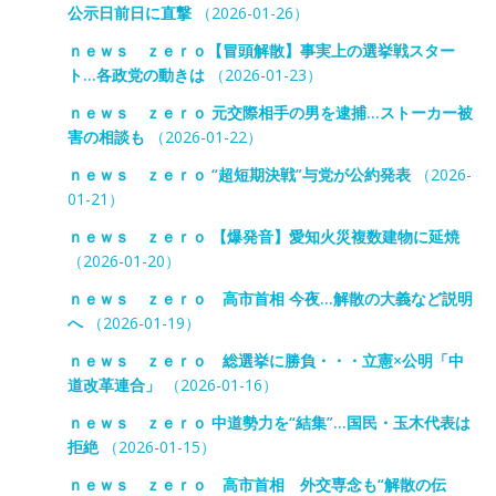
公示日前日に直撃
（2026-01-26）
ｎｅｗｓ ｚｅｒｏ【冒頭解散】事実上の選挙戦スター
ト…各政党の動きは
（2026-01-23）
ｎｅｗｓ ｚｅｒｏ 元交際相手の男を逮捕…ストーカー被
害の相談も
（2026-01-22）
ｎｅｗｓ ｚｅｒｏ “超短期決戦”与党が公約発表
（2026-
01-21）
ｎｅｗｓ ｚｅｒｏ 【爆発音】愛知火災複数建物に延焼
（2026-01-20）
ｎｅｗｓ ｚｅｒｏ 高市首相 今夜…解散の大義など説明
へ
（2026-01-19）
ｎｅｗｓ ｚｅｒｏ 総選挙に勝負・・・立憲×公明「中
道改革連合」
（2026-01-16）
ｎｅｗｓ ｚｅｒｏ 中道勢力を“結集”…国民・玉木代表は
拒絶
（2026-01-15）
ｎｅｗｓ ｚｅｒｏ 高市首相 外交専念も“解散の伝