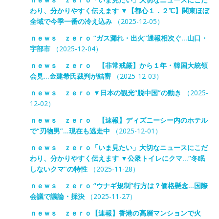
わり、分かりやすく伝えます ▼【都心１．２℃】関東ほぼ
全域で今季一番の冷え込み
（2025-12-05）
ｎｅｗｓ ｚｅｒｏ “ガス漏れ・出火”通報相次ぐ…山口・
宇部市
（2025-12-04）
ｎｅｗｓ ｚｅｒｏ 【非常戒厳】から１年・韓国大統領
会見…金建希氏裁判が結審
（2025-12-03）
ｎｅｗｓ ｚｅｒｏ ▼日本の観光“脱中国”の動き
（2025-
12-02）
ｎｅｗｓ ｚｅｒｏ 【速報】ディズニーシー内のホテル
で“刃物男”…現在も逃走中
（2025-12-01）
ｎｅｗｓ ｚｅｒｏ「いま見たい」大切なニュースにこだ
わり、分かりやすく伝えます ▼公衆トイレにクマ…“冬眠
しないクマ”の特性
（2025-11-28）
ｎｅｗｓ ｚｅｒｏ “ウナギ規制”行方は？価格懸念…国際
会議で議論・採決
（2025-11-27）
ｎｅｗｓ ｚｅｒｏ【速報】香港の高層マンションで火