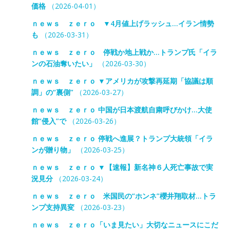
価格
（2026-04-01）
ｎｅｗｓ ｚｅｒｏ ▼4月値上げラッシュ…イラン情勢
も
（2026-03-31）
ｎｅｗｓ ｚｅｒｏ 停戦か地上戦か…トランプ氏「イラ
ンの石油奪いたい」
（2026-03-30）
ｎｅｗｓ ｚｅｒｏ ▼アメリカが攻撃再延期「協議は順
調」の“裏側”
（2026-03-27）
ｎｅｗｓ ｚｅｒｏ 中国が日本渡航自粛呼びかけ…大使
館“侵入”で
（2026-03-26）
ｎｅｗｓ ｚｅｒｏ 停戦へ進展？トランプ大統領「イラ
ンが贈り物」
（2026-03-25）
ｎｅｗｓ ｚｅｒｏ ▼【速報】新名神６人死亡事故で実
況見分
（2026-03-24）
ｎｅｗｓ ｚｅｒｏ 米国民の“ホンネ”櫻井翔取材…トラ
ンプ支持異変
（2026-03-23）
ｎｅｗｓ ｚｅｒｏ「いま見たい」大切なニュースにこだ