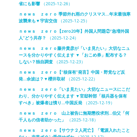
省にも影響
（2025-12-26）
ｎｅｗｓ ｚｅｒｏ 季節外れ雨のクリスマス…年末最強寒
波襲来も▼宇宙交信
（2025-12-25）
ｎｅｗｓ ｚｅｒｏ【zero20年】外国人問題②“急増外国
人”どう共存？
（2025-12-24）
ｎｅｗｓ ｚｅｒｏ藤井貴彦が「いま見たい」大切なニュ
ースを分かりやすく伝えます ▼「おこめ券」配布する？
しない？独自調査
（2025-12-23）
ｎｅｗｓ ｚｅｒｏ【“核保有”発言】中国・野党など反
発…余波は？▼櫻井取材
（2025-12-22）
ｎｅｗｓ ｚｅｒｏ「いま見たい」大切なニュースにこだ
わり、分かりやすく伝えます ▼官邸幹部「核兵器を保有
すべき」被爆者は憤り…中国反発
（2025-12-19）
ｎｅｗｓ ｚｅｒｏ 山上被告に無期懲役求刑…伯父「何
千人もの信者助かった」
（2025-12-18）
ｎｅｗｓ ｚｅｒｏ【サウナ２人死亡】「電源入れたこと
ない」非常ボタン受信せずか
（2025-12-17）