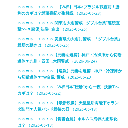
ｎｅｗｓ ｚｅｒｏ 【W杯】日本×ブラジル戦直前！勝
利のカギは？武藤嘉紀が生解説
（2026-06-29）
ｎｅｗｓ ｚｅｒｏ 関東も大雨警戒…ダブル台風“連続直
撃”へ▼森保J決勝T進出
（2026-06-26）
ｎｅｗｓ ｚｅｒｏ 災害級の大雨に警戒…「ダブル台風」
最新の動きは
（2026-06-25）
ｎｅｗｓ ｚｅｒｏ【元妻を逮捕】神戸・冷凍庫から切断
遺体▼九州・四国…大雨警戒
（2026-06-24）
ｎｅｗｓ ｚｅｒｏ 【速報】元妻を逮捕…神戸・冷凍庫か
ら切断遺体▼“W台風”警戒
（2026-06-23）
ｎｅｗｓ ｚｅｒｏ W杯日本“圧勝”から一夜…決勝Tへ
カギは？
（2026-06-22）
ｎｅｗｓ ｚｅｒｏ 【最新映像】天皇皇后両陛下オラン
ダ訪問▼人気バンド最後の日
（2026-06-19）
ｎｅｗｓ ｚｅｒｏ【覚書合意】ホルムス海峡の正常化
は？
（2026-06-18）