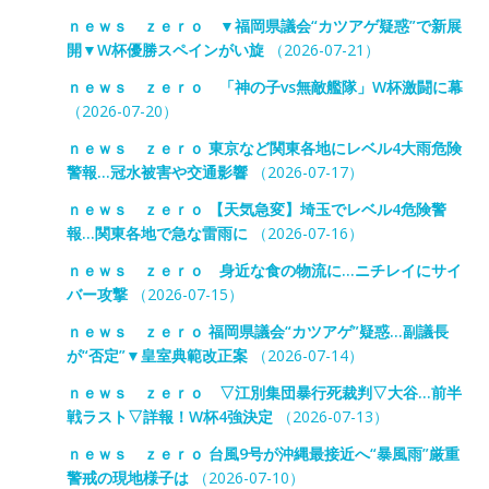
ｎｅｗｓ ｚｅｒｏ ▼福岡県議会“カツアゲ疑惑”で新展
開▼W杯優勝スペインがい旋
（2026-07-21）
ｎｅｗｓ ｚｅｒｏ 「神の子vs無敵艦隊」W杯激闘に幕
（2026-07-20）
ｎｅｗｓ ｚｅｒｏ 東京など関東各地にレベル4大雨危険
警報…冠水被害や交通影響
（2026-07-17）
ｎｅｗｓ ｚｅｒｏ 【天気急変】埼玉でレベル4危険警
報…関東各地で急な雷雨に
（2026-07-16）
ｎｅｗｓ ｚｅｒｏ 身近な食の物流に…ニチレイにサイ
バー攻撃
（2026-07-15）
ｎｅｗｓ ｚｅｒｏ 福岡県議会“カツアゲ”疑惑…副議長
が“否定”▼皇室典範改正案
（2026-07-14）
ｎｅｗｓ ｚｅｒｏ ▽江別集団暴行死裁判▽大谷…前半
戦ラスト▽詳報！W杯4強決定
（2026-07-13）
ｎｅｗｓ ｚｅｒｏ 台風9号が沖縄最接近へ“暴風雨”厳重
警戒の現地様子は
（2026-07-10）