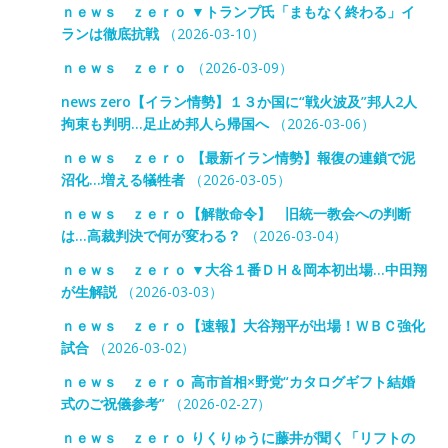
ｎｅｗｓ ｚｅｒｏ ▼トランプ氏「まもなく終わる」イ
ランは徹底抗戦
（2026-03-10）
ｎｅｗｓ ｚｅｒｏ
（2026-03-09）
news zero【イラン情勢】１３か国に“戦火波及”邦人2人
拘束も判明…足止め邦人ら帰国へ
（2026-03-06）
ｎｅｗｓ ｚｅｒｏ 【最新イラン情勢】報復の連鎖で泥
沼化…増える犠牲者
（2026-03-05）
ｎｅｗｓ ｚｅｒｏ【解散命令】 旧統一教会への判断
は…高裁判決で何が変わる？
（2026-03-04）
ｎｅｗｓ ｚｅｒｏ ▼大谷１番ＤＨ＆岡本初出場…中田翔
が生解説
（2026-03-03）
ｎｅｗｓ ｚｅｒｏ【速報】大谷翔平が出場！ＷＢＣ強化
試合
（2026-03-02）
ｎｅｗｓ ｚｅｒｏ 高市首相×野党“カタログギフト結婚
式のご祝儀参考”
（2026-02-27）
ｎｅｗｓ ｚｅｒｏ りくりゅうに藤井が聞く「リフトの