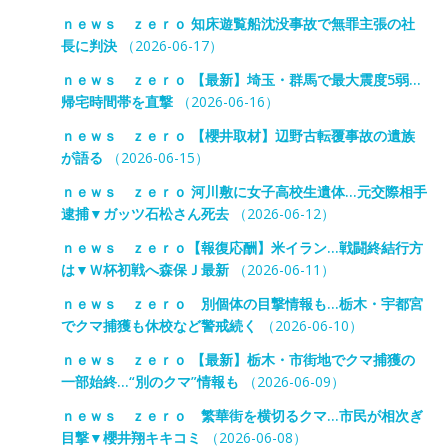
ｎｅｗｓ ｚｅｒｏ 知床遊覧船沈没事故で無罪主張の社
長に判決
（2026-06-17）
ｎｅｗｓ ｚｅｒｏ 【最新】埼玉・群馬で最大震度5弱…
帰宅時間帯を直撃
（2026-06-16）
ｎｅｗｓ ｚｅｒｏ 【櫻井取材】辺野古転覆事故の遺族
が語る
（2026-06-15）
ｎｅｗｓ ｚｅｒｏ 河川敷に女子高校生遺体…元交際相手
逮捕▼ガッツ石松さん死去
（2026-06-12）
ｎｅｗｓ ｚｅｒｏ【報復応酬】米イラン…戦闘終結行方
は▼Ｗ杯初戦へ森保Ｊ最新
（2026-06-11）
ｎｅｗｓ ｚｅｒｏ 別個体の目撃情報も…栃木・宇都宮
でクマ捕獲も休校など警戒続く
（2026-06-10）
ｎｅｗｓ ｚｅｒｏ 【最新】栃木・市街地でクマ捕獲の
一部始終…“別のクマ”情報も
（2026-06-09）
ｎｅｗｓ ｚｅｒｏ 繁華街を横切るクマ…市民が相次ぎ
目撃▼櫻井翔キキコミ
（2026-06-08）