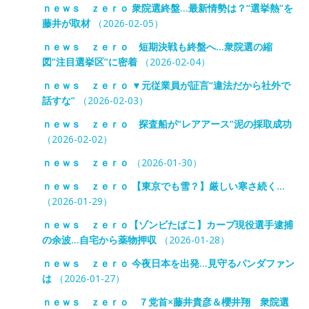
ｎｅｗｓ ｚｅｒｏ 衆院選終盤…最新情勢は？“選挙熱”を
藤井が取材
（2026-02-05）
ｎｅｗｓ ｚｅｒｏ 短期決戦も終盤へ…衆院選の縮
図”注目選挙区”に密着
（2026-02-04）
ｎｅｗｓ ｚｅｒｏ ▼元従業員が証言“違法だから社外で
話すな”
（2026-02-03）
ｎｅｗｓ ｚｅｒｏ 探査船が“レアアース”泥の採取成功
（2026-02-02）
ｎｅｗｓ ｚｅｒｏ
（2026-01-30）
ｎｅｗｓ ｚｅｒｏ 【東京でも雪？】厳しい寒さ続く…
（2026-01-29）
ｎｅｗｓ ｚｅｒｏ【ゾンビたばこ】カープ現役選手逮捕
の余波…自宅から薬物押収
（2026-01-28）
ｎｅｗｓ ｚｅｒｏ 今夜日本を出発…見守るパンダファン
は
（2026-01-27）
ｎｅｗｓ ｚｅｒｏ ７党首×藤井貴彦＆櫻井翔 衆院選