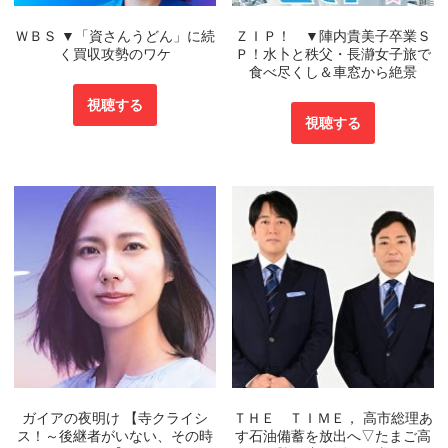
ＷＢＳ ▼「資さんうどん」に続
ＺＩＰ！ ▼陣内貴美子卒業Ｓ
く買収攻勢のワケ
Ｐ！水卜と秩父・長瀞女子旅で
食べ尽くし＆車窓から絶景
視聴する
視聴する
ガイアの夜明け 【寺クライシ
ＴＨＥ ＴＩＭＥ， 高市総理あ
ス！～後継者がいない、その時
す石油備蓄を放出へ▽たまご高