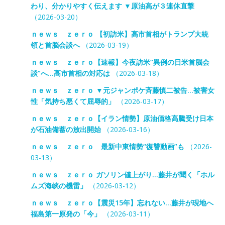
わり、分かりやすく伝えます ▼原油高が３連休直撃
（2026-03-20）
ｎｅｗｓ ｚｅｒｏ 【初訪米】高市首相がトランプ大統
領と首脳会談へ
（2026-03-19）
ｎｅｗｓ ｚｅｒｏ【速報】今夜訪米“異例の日米首脳会
談”へ…高市首相の対応は
（2026-03-18）
ｎｅｗｓ ｚｅｒｏ ▼元ジャンポケ斉藤慎二被告…被害女
性「気持ち悪くて屈辱的」
（2026-03-17）
ｎｅｗｓ ｚｅｒｏ【イラン情勢】原油価格高騰受け日本
が石油備蓄の放出開始
（2026-03-16）
ｎｅｗｓ ｚｅｒｏ 最新中東情勢“復讐動画”も
（2026-
03-13）
ｎｅｗｓ ｚｅｒｏ ガソリン値上がり…藤井が聞く「ホル
ムズ海峡の機雷」
（2026-03-12）
ｎｅｗｓ ｚｅｒｏ【震災15年】忘れない…藤井が現地へ
福島第一原発の「今」
（2026-03-11）