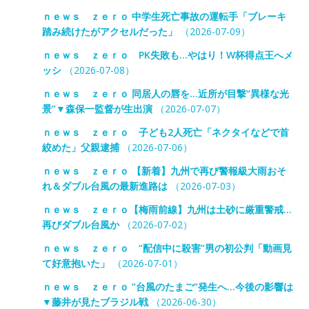
ｎｅｗｓ ｚｅｒｏ 中学生死亡事故の運転手「ブレーキ
踏み続けたがアクセルだった」
（2026-07-09）
ｎｅｗｓ ｚｅｒｏ PK失敗も…やはり！W杯得点王へメ
ッシ
（2026-07-08）
ｎｅｗｓ ｚｅｒｏ 同居人の唇を…近所が目撃“異様な光
景”▼森保一監督が生出演
（2026-07-07）
ｎｅｗｓ ｚｅｒｏ 子ども2人死亡「ネクタイなどで首
絞めた」父親逮捕
（2026-07-06）
ｎｅｗｓ ｚｅｒｏ 【新着】九州で再び警報級大雨おそ
れ＆ダブル台風の最新進路は
（2026-07-03）
ｎｅｗｓ ｚｅｒｏ【梅雨前線】九州は土砂に厳重警戒…
再びダブル台風か
（2026-07-02）
ｎｅｗｓ ｚｅｒｏ “配信中に殺害”男の初公判「動画見
て好意抱いた」
（2026-07-01）
ｎｅｗｓ ｚｅｒｏ “台風のたまご”発生へ…今後の影響は
▼藤井が見たブラジル戦
（2026-06-30）