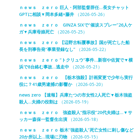
ｎｅｗｓ ｚｅｒｏ 巨人・阿部監督辞任…長女チャット
GPTに相談▼岡本多緒×藤井
（2026-05-26）
ｎｅｗｓ ｚｅｒｏ GINZA SIXで“催涙スプレー”26人ケ
ガ▼兵庫母娘死亡
（2026-05-25）
ｎｅｗｓ ｚｅｒｏ 【辺野古転覆事故】国が死亡した船
長を刑事告発“事業登録なし”
（2026-05-22）
ｎｅｗｓ ｚｅｒｏ “トクリュウ”事件…新宿や佐賀で▼横
浜で8台絡む事故…逃走中
（2026-05-21）
ｎｅｗｓ ｚｅｒｏ 【栃木強殺】計画変更で少年ら実行
役に？41歳男逮捕の影響か
（2026-05-20）
news zero 【速報】兵庫たつの市女性2人死亡▼栃木強盗
殺人…夫婦の役割は
（2026-05-19）
ｎｅｗｓ ｚｅｒｏ 強盗殺人“指示役”20代夫婦は…▼サ
ッカー森保一監督生出演
（2026-05-18）
ｎｅｗｓ ｚｅｒｏ 栃木”強盗殺人”死亡女性に刺し傷など
20か所以上…現場に刃物
（2026-05-15）