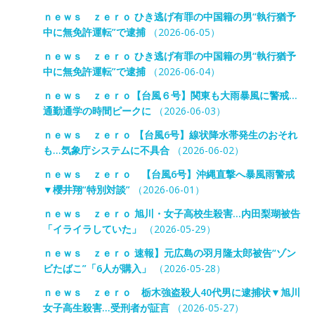
ｎｅｗｓ ｚｅｒｏ ひき逃げ有罪の中国籍の男“執行猶予
中に無免許運転”で逮捕
（2026-06-05）
ｎｅｗｓ ｚｅｒｏ ひき逃げ有罪の中国籍の男“執行猶予
中に無免許運転”で逮捕
（2026-06-04）
ｎｅｗｓ ｚｅｒｏ【台風６号】関東も大雨暴風に警戒…
通勤通学の時間ピークに
（2026-06-03）
ｎｅｗｓ ｚｅｒｏ 【台風6号】線状降水帯発生のおそれ
も…気象庁システムに不具合
（2026-06-02）
ｎｅｗｓ ｚｅｒｏ 【台風6号】沖縄直撃へ暴風雨警戒
▼櫻井翔“特別対談”
（2026-06-01）
ｎｅｗｓ ｚｅｒｏ 旭川・女子高校生殺害…内田梨瑚被告
「イライラしていた」
（2026-05-29）
ｎｅｗｓ ｚｅｒｏ 速報】元広島の羽月隆太郎被告“ゾン
ビたばこ”「6人が購入」
（2026-05-28）
ｎｅｗｓ ｚｅｒｏ 栃木強盗殺人40代男に逮捕状▼旭川
女子高生殺害…受刑者が証言
（2026-05-27）