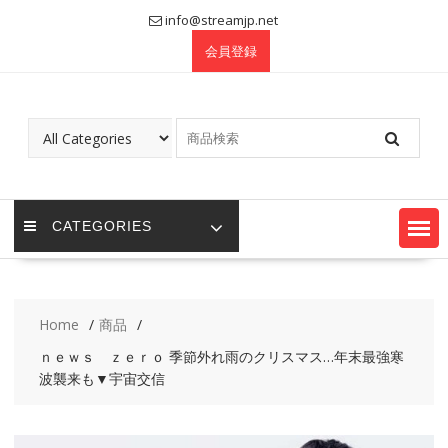
Skip
info@streamjp.net
to
会員登録
content
CATEGORIES
Home
商品
ｎｅｗｓ ｚｅｒｏ 季節外れ雨のクリスマス…年末最強寒
波襲来も▼宇宙交信