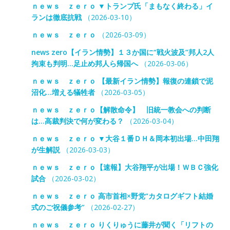
ｎｅｗｓ ｚｅｒｏ ▼トランプ氏「まもなく終わる」イ
ランは徹底抗戦
（2026-03-10）
ｎｅｗｓ ｚｅｒｏ
（2026-03-09）
news zero【イラン情勢】１３か国に“戦火波及”邦人2人
拘束も判明…足止め邦人ら帰国へ
（2026-03-06）
ｎｅｗｓ ｚｅｒｏ 【最新イラン情勢】報復の連鎖で泥
沼化…増える犠牲者
（2026-03-05）
ｎｅｗｓ ｚｅｒｏ【解散命令】 旧統一教会への判断
は…高裁判決で何が変わる？
（2026-03-04）
ｎｅｗｓ ｚｅｒｏ ▼大谷１番ＤＨ＆岡本初出場…中田翔
が生解説
（2026-03-03）
ｎｅｗｓ ｚｅｒｏ【速報】大谷翔平が出場！ＷＢＣ強化
試合
（2026-03-02）
ｎｅｗｓ ｚｅｒｏ 高市首相×野党“カタログギフト結婚
式のご祝儀参考”
（2026-02-27）
ｎｅｗｓ ｚｅｒｏ りくりゅうに藤井が聞く「リフトの