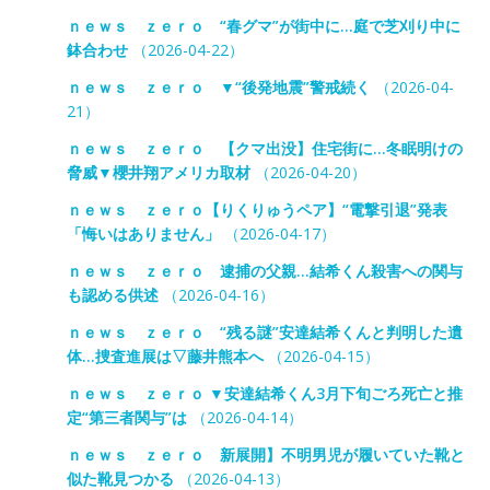
ｎｅｗｓ ｚｅｒｏ “春グマ”が街中に…庭で芝刈り中に
鉢合わせ
（2026-04-22）
ｎｅｗｓ ｚｅｒｏ ▼“後発地震”警戒続く
（2026-04-
21）
ｎｅｗｓ ｚｅｒｏ 【クマ出没】住宅街に…冬眠明けの
脅威▼櫻井翔アメリカ取材
（2026-04-20）
ｎｅｗｓ ｚｅｒｏ【りくりゅうペア】“電撃引退”発表
「悔いはありません」
（2026-04-17）
ｎｅｗｓ ｚｅｒｏ 逮捕の父親…結希くん殺害への関与
も認める供述
（2026-04-16）
ｎｅｗｓ ｚｅｒｏ “残る謎”安達結希くんと判明した遺
体…捜査進展は▽藤井熊本へ
（2026-04-15）
ｎｅｗｓ ｚｅｒｏ ▼安達結希くん3月下旬ごろ死亡と推
定“第三者関与”は
（2026-04-14）
ｎｅｗｓ ｚｅｒｏ 新展開】不明男児が履いていた靴と
似た靴見つかる
（2026-04-13）