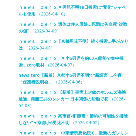
ｎｅｗｓ ｚｅｒｏ ▼男児不明18日捜索に“変化”シャベ
ルも使用
（2026-04-10）
ｎｅｗｓ ｚｅｒｏ 遺体は住人母娘…死因は失血死“複数
の傷”
（2026-04-09）
ｎｅｗｓ ｚｅｒｏ【京都男児不明】続く捜索…手がかり
は
（2026-04-08）
ｎｅｗｓ ｚｅｒｏ ▼小6男児を約60人態勢で集中捜
索…zero取材
（2026-04-07）
news zero【新着】京都小6男児不明で“新証言”…今夜
「保護者説明会」
（2026-04-06）
ｎｅｗｓ ｚｅｒｏ 【新着】事実上封鎖のホルムズ海峡
通過…商船三井のタンカー 日本関係の船舶で初
（2026-
04-03）
ｎｅｗｓ ｚｅｒｏ 高市首相“節電・節約の可能性を排除
しない”▼京都小6男児不明
（2026-04-02）
ｎｅｗｓ ｚｅｒｏ 中東情勢悪化続く…最新のガソリン