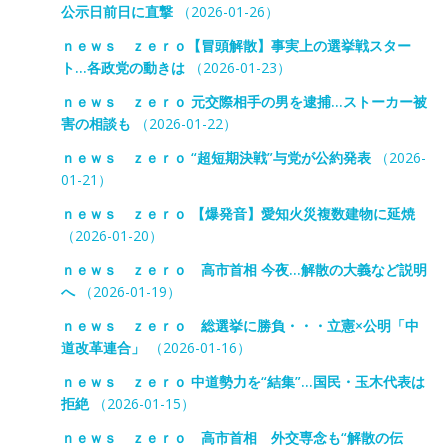
公示日前日に直撃
（2026-01-26）
ｎｅｗｓ ｚｅｒｏ【冒頭解散】事実上の選挙戦スター
ト…各政党の動きは
（2026-01-23）
ｎｅｗｓ ｚｅｒｏ 元交際相手の男を逮捕…ストーカー被
害の相談も
（2026-01-22）
ｎｅｗｓ ｚｅｒｏ “超短期決戦”与党が公約発表
（2026-
01-21）
ｎｅｗｓ ｚｅｒｏ 【爆発音】愛知火災複数建物に延焼
（2026-01-20）
ｎｅｗｓ ｚｅｒｏ 高市首相 今夜…解散の大義など説明
へ
（2026-01-19）
ｎｅｗｓ ｚｅｒｏ 総選挙に勝負・・・立憲×公明「中
道改革連合」
（2026-01-16）
ｎｅｗｓ ｚｅｒｏ 中道勢力を“結集”…国民・玉木代表は
拒絶
（2026-01-15）
ｎｅｗｓ ｚｅｒｏ 高市首相 外交専念も“解散の伝