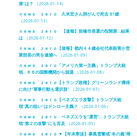
達”は？
（2026-01-14）
ｎｅｗｓ ｚｅｒｏ 久米宏さん肺がんで死去 81歳
（2026-01-13）
ｎｅｗｓ ｚｅｒｏ 【速報】前橋市長選の投開票…結果
は
（2026-01-12）
ｎｅｗｓ ｚｅｒｏ【速報】都内４４歳会社代表殺害か営
業部長の男を逮捕へ
（2026-01-09）
ｎｅｗｓ ｚｅｒｏ「アメリカ第一主義」トランプ大統
領…６６の国際機関から脱退
（2026-01-08）
ｎｅｗｓ ｚｅｒｏ【トランプ政権】グリーンランド獲得
に向け“軍事行動も選択肢”
（2026-01-07）
ｎｅｗｓ ｚｅｒｏ【ベネズエラ攻撃】トランプ大統
領“真の狙い”はドンロー主義？
（2026-01-06）
ｎｅｗｓ ｚｅｒｏ ベネズエラを“運営”…トランプ大統
領“第２の攻撃”にも言及
（2026-01-05）
ｎｅｗｓ ｚｅｒｏ ▼【年末寒波】暴風雪警戒“冬の嵐”帰