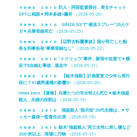
ｎｅｗｓ ｚｅｒｏ 巨人・阿部監督辞任…長女チャット
GPTに相談▼岡本多緒×藤井
（2026-05-26）
ｎｅｗｓ ｚｅｒｏ GINZA SIXで“催涙スプレー”26人ケ
ガ▼兵庫母娘死亡
（2026-05-25）
ｎｅｗｓ ｚｅｒｏ 【辺野古転覆事故】国が死亡した船
長を刑事告発“事業登録なし”
（2026-05-22）
ｎｅｗｓ ｚｅｒｏ “トクリュウ”事件…新宿や佐賀で▼横
浜で8台絡む事故…逃走中
（2026-05-21）
ｎｅｗｓ ｚｅｒｏ 【栃木強殺】計画変更で少年ら実行
役に？41歳男逮捕の影響か
（2026-05-20）
news zero 【速報】兵庫たつの市女性2人死亡▼栃木強盗
殺人…夫婦の役割は
（2026-05-19）
ｎｅｗｓ ｚｅｒｏ 強盗殺人“指示役”20代夫婦は…▼サ
ッカー森保一監督生出演
（2026-05-18）
ｎｅｗｓ ｚｅｒｏ 栃木”強盗殺人”死亡女性に刺し傷など
20か所以上…現場に刃物
（2026-05-15）