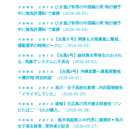
ｎｅｗｓ ｚｅｒｏ ひき逃げ有罪の中国籍の男“執行猶予
中に無免許運転”で逮捕
（2026-06-05）
ｎｅｗｓ ｚｅｒｏ ひき逃げ有罪の中国籍の男“執行猶予
中に無免許運転”で逮捕
（2026-06-04）
ｎｅｗｓ ｚｅｒｏ【台風６号】関東も大雨暴風に警戒…
通勤通学の時間ピークに
（2026-06-03）
ｎｅｗｓ ｚｅｒｏ 【台風6号】線状降水帯発生のおそれ
も…気象庁システムに不具合
（2026-06-02）
ｎｅｗｓ ｚｅｒｏ 【台風6号】沖縄直撃へ暴風雨警戒
▼櫻井翔“特別対談”
（2026-06-01）
ｎｅｗｓ ｚｅｒｏ 旭川・女子高校生殺害…内田梨瑚被告
「イライラしていた」
（2026-05-29）
ｎｅｗｓ ｚｅｒｏ 速報】元広島の羽月隆太郎被告“ゾン
ビたばこ”「6人が購入」
（2026-05-28）
ｎｅｗｓ ｚｅｒｏ 栃木強盗殺人40代男に逮捕状▼旭川
女子高生殺害…受刑者が証言
（2026-05-27）