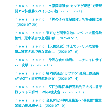
ｎｅｗｓ ｚｅｒｏ ▼福岡県議会“カツアゲ疑惑”で新展
開▼W杯優勝スペインがい旋
（2026-07-21）
ｎｅｗｓ ｚｅｒｏ 「神の子vs無敵艦隊」W杯激闘に幕
（2026-07-20）
ｎｅｗｓ ｚｅｒｏ 東京など関東各地にレベル4大雨危険
警報…冠水被害や交通影響
（2026-07-17）
ｎｅｗｓ ｚｅｒｏ 【天気急変】埼玉でレベル4危険警
報…関東各地で急な雷雨に
（2026-07-16）
ｎｅｗｓ ｚｅｒｏ 身近な食の物流に…ニチレイにサイ
バー攻撃
（2026-07-15）
ｎｅｗｓ ｚｅｒｏ 福岡県議会“カツアゲ”疑惑…副議長
が“否定”▼皇室典範改正案
（2026-07-14）
ｎｅｗｓ ｚｅｒｏ ▽江別集団暴行死裁判▽大谷…前半
戦ラスト▽詳報！W杯4強決定
（2026-07-13）
ｎｅｗｓ ｚｅｒｏ 台風9号が沖縄最接近へ“暴風雨”厳重
警戒の現地様子は
（2026-07-10）