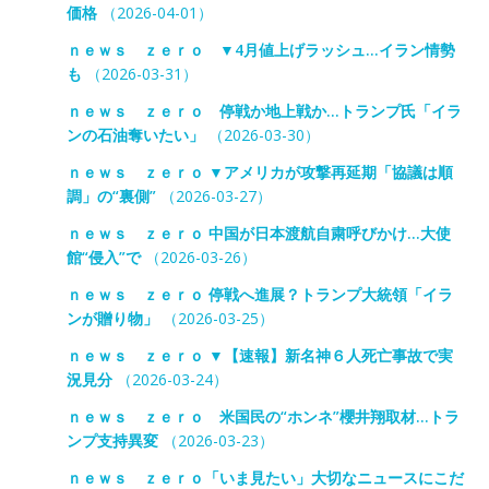
価格
（2026-04-01）
ｎｅｗｓ ｚｅｒｏ ▼4月値上げラッシュ…イラン情勢
も
（2026-03-31）
ｎｅｗｓ ｚｅｒｏ 停戦か地上戦か…トランプ氏「イラ
ンの石油奪いたい」
（2026-03-30）
ｎｅｗｓ ｚｅｒｏ ▼アメリカが攻撃再延期「協議は順
調」の“裏側”
（2026-03-27）
ｎｅｗｓ ｚｅｒｏ 中国が日本渡航自粛呼びかけ…大使
館“侵入”で
（2026-03-26）
ｎｅｗｓ ｚｅｒｏ 停戦へ進展？トランプ大統領「イラ
ンが贈り物」
（2026-03-25）
ｎｅｗｓ ｚｅｒｏ ▼【速報】新名神６人死亡事故で実
況見分
（2026-03-24）
ｎｅｗｓ ｚｅｒｏ 米国民の“ホンネ”櫻井翔取材…トラ
ンプ支持異変
（2026-03-23）
ｎｅｗｓ ｚｅｒｏ「いま見たい」大切なニュースにこだ