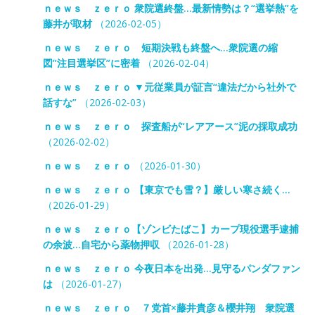
ｎｅｗｓ ｚｅｒｏ 衆院選終盤…最新情勢は？“選挙熱”を
藤井が取材
（2026-02-05）
ｎｅｗｓ ｚｅｒｏ 短期決戦も終盤へ…衆院選の縮
図”注目選挙区”に密着
（2026-02-04）
ｎｅｗｓ ｚｅｒｏ ▼元従業員が証言“違法だから社外で
話すな”
（2026-02-03）
ｎｅｗｓ ｚｅｒｏ 探査船が“レアアース”泥の採取成功
（2026-02-02）
ｎｅｗｓ ｚｅｒｏ
（2026-01-30）
ｎｅｗｓ ｚｅｒｏ 【東京でも雪？】厳しい寒さ続く…
（2026-01-29）
ｎｅｗｓ ｚｅｒｏ【ゾンビたばこ】カープ現役選手逮捕
の余波…自宅から薬物押収
（2026-01-28）
ｎｅｗｓ ｚｅｒｏ 今夜日本を出発…見守るパンダファン
は
（2026-01-27）
ｎｅｗｓ ｚｅｒｏ ７党首×藤井貴彦＆櫻井翔 衆院選