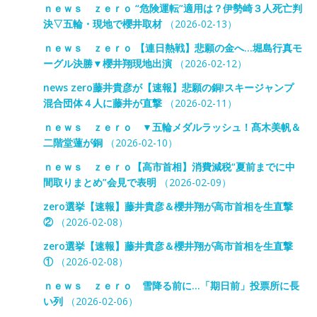
ｎｅｗｓ ｚｅｒｏ “危険運転”適用は？伊勢崎３人死亡判
決▽五輪・現地で櫻井取材
（2026-02-13）
ｎｅｗｓ ｚｅｒｏ 【連日熱戦】悲願の金へ…堀島行真モ
ーグル決勝▼櫻井翔現地出演
（2026-02-12）
news zero藤井貴彦が【速報】悲願の銅!スキージャンプ
混合団体４人に藤井が直撃
（2026-02-11）
ｎｅｗｓ ｚｅｒｏ ▼五輪メダルラッシュ！髙木美帆＆
二階堂蓮が銅
（2026-02-10）
ｎｅｗｓ ｚｅｒｏ【高市首相】消費減税“夏前までに中
間取りまとめ”会見で表明
（2026-02-09）
zero選挙【速報】藤井貴彦＆櫻井翔が高市首相を生直撃
②
（2026-02-08）
zero選挙【速報】藤井貴彦＆櫻井翔が高市首相を生直撃
①
（2026-02-08）
ｎｅｗｓ ｚｅｒｏ 雪降る前に…「期日前」投票所に長
い列
（2026-02-06）