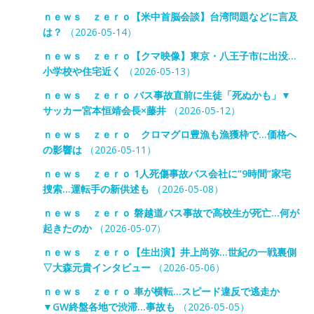
ｎｅｗｓ ｚｅｒｏ【米中首脳会談】台湾問題などに言及
は？
（2026-05-14）
ｎｅｗｓ ｚｅｒｏ【クマ映像】東京・八王子市に出没…
小学校や住宅近く
（2026-05-13）
ｎｅｗｓ ｚｅｒｏ バス事故直前に生徒「死ぬかも」▼
サッカー宮本恒靖会長×藤井
（2026-05-12）
ｎｅｗｓ ｚｅｒｏ クロマグロ豊漁も漁獲枠で…価格へ
の影響は
（2026-05-11）
ｎｅｗｓ ｚｅｒｏ 1人死傷事故バス会社に“9時間”家宅
捜索…運転手の新供述も
（2026-05-08）
ｎｅｗｓ ｚｅｒｏ 磐越道バス事故で高校生が死亡…何が
起きたのか
（2026-05-07）
ｎｅｗｓ ｚｅｒｏ【生出演】井上尚弥…世紀の一戦裏側
▽大森元貴インタビュー
（2026-05-06）
ｎｅｗｓ ｚｅｒｏ 車が横転…スピード違反で逃走か
▼GW終盤各地で渋滞…事故も
（2026-05-05）