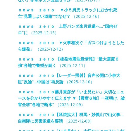
ｎｅｗｓ ｚｅｒｏ ▼小５男児トラックにひかれ死
亡“見通しよい道路”でなぜ？
（2025-12-16）
ｎｅｗｓ ｚｅｒｏ 上野パンダ来月返還へ…“国内ゼ
ロ”に
（2025-12-15）
ｎｅｗｓ ｚｅｒｏ ▼火事相次ぐ「ガスつけようとした
ら爆発」
（2025-12-12）
ｎｅｗｓ ｚｅｒｏ 【後発地震注意情報】“最大震度６
強”各地で警戒が続く
（2025-12-11）
ｎｅｗｓ ｚｅｒｏ【レーダー照射】音声公開に小泉大
臣“反論”…中国は“再反論
（2025-12-10）
ｎｅｗｓ ｚｅｒｏ藤井貴彦が「いま見たい」大切なニュ
ースを分かりやすく伝えます ▼【震度６強】一夜明け…被
害全容“各地で断水”
（2025-12-09）
ｎｅｗｓ ｚｅｒｏ【延焼拡大】群馬・妙義山で山火事…
自衛隊に災害派遣を要請
（2025-12-08）
ｎｅｗｓ ｚｅｒｏ「いま見たい」大切なニュースにこだ