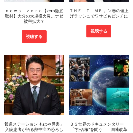
ｎｅｗｓ ｚｅｒｏ【zero徹底
ＴＨＥ ＴＩＭＥ， ▽春の値上
取材】大分の大規模火災…ナゼ
げラッシュでワサビもピンチに
被害拡大？
視聴する
視聴する
報道ステーション もはや災害」
ＢＳ世界のドキュメンタリー
入院患者が語る熱中症の恐ろし
「“拒否権”を問う ―国連改革