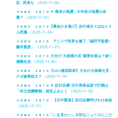
災…死者も
（2025-11-26）
ｎｅｗｓ ｚｅｒｏ ▼ 熊本の地震…９年前大地震の余
震？
（2025-11-25）
ｎｅｗｓ ｚｅｒｏ【暴走ひき逃げ】歩行者次々はね１２
人死傷
（2025-11-24）
ｎｅｗｓ ｚｅｒｏ アニメで世界を魅了「細田守監督×
藤井貴彦」
（2025-11-21）
ｎｅｗｓ ｚｅｒｏ 大分の“大規模火災”被害全容は？続く
避難生活
（2025-11-20）
ｎｅｗｓ ｚｅｒｏ【zero徹底取材】大分の大規模火災…
ナゼ被害拡大？
（2025-11-19）
ｎｅｗｓ ｚｅｒｏ ▼ 訪日自粛”日中局長会談で打開は
「存立危機事態」発言よみとく
（2025-11-18）
ｎｅｗｓ ｚｅｒｏ 【日中緊張】訪日自粛呼びかけ余波
（2025-11-17）
ｎｅｗｓ ｚｅｒｏ「いま見たい」大切なニュースにこだ