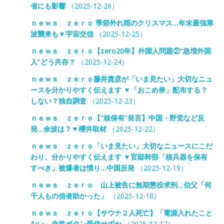
省にも影響
（2025-12-26）
ｎｅｗｓ ｚｅｒｏ 季節外れ雨のクリスマス…年末最強寒
波襲来も▼宇宙交信
（2025-12-25）
ｎｅｗｓ ｚｅｒｏ【zero20年】外国人問題②“急増外国
人”どう共存？
（2025-12-24）
ｎｅｗｓ ｚｅｒｏ藤井貴彦が「いま見たい」大切なニュ
ースを分かりやすく伝えます ▼「おこめ券」配布する？
しない？独自調査
（2025-12-23）
ｎｅｗｓ ｚｅｒｏ【“核保有”発言】中国・野党など反
発…余波は？▼櫻井取材
（2025-12-22）
ｎｅｗｓ ｚｅｒｏ「いま見たい」大切なニュースにこだ
わり、分かりやすく伝えます ▼官邸幹部「核兵器を保有
すべき」被爆者は憤り…中国反発
（2025-12-19）
ｎｅｗｓ ｚｅｒｏ 山上被告に無期懲役求刑…伯父「何
千人もの信者助かった」
（2025-12-18）
ｎｅｗｓ ｚｅｒｏ【サウナ２人死亡】「電源入れたこと
ない」非常ボタン受信せずか
（2025-12-17）