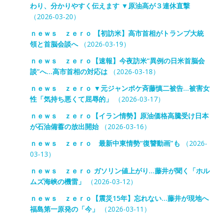
わり、分かりやすく伝えます ▼原油高が３連休直撃
（2026-03-20）
ｎｅｗｓ ｚｅｒｏ 【初訪米】高市首相がトランプ大統
領と首脳会談へ
（2026-03-19）
ｎｅｗｓ ｚｅｒｏ【速報】今夜訪米“異例の日米首脳会
談”へ…高市首相の対応は
（2026-03-18）
ｎｅｗｓ ｚｅｒｏ ▼元ジャンポケ斉藤慎二被告…被害女
性「気持ち悪くて屈辱的」
（2026-03-17）
ｎｅｗｓ ｚｅｒｏ【イラン情勢】原油価格高騰受け日本
が石油備蓄の放出開始
（2026-03-16）
ｎｅｗｓ ｚｅｒｏ 最新中東情勢“復讐動画”も
（2026-
03-13）
ｎｅｗｓ ｚｅｒｏ ガソリン値上がり…藤井が聞く「ホル
ムズ海峡の機雷」
（2026-03-12）
ｎｅｗｓ ｚｅｒｏ【震災15年】忘れない…藤井が現地へ
福島第一原発の「今」
（2026-03-11）