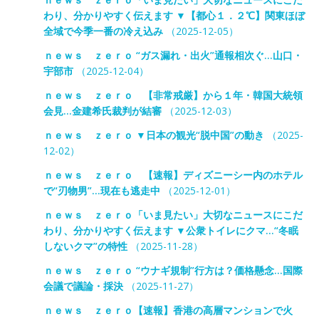
わり、分かりやすく伝えます ▼【都心１．２℃】関東ほぼ
全域で今季一番の冷え込み
（2025-12-05）
ｎｅｗｓ ｚｅｒｏ “ガス漏れ・出火”通報相次ぐ…山口・
宇部市
（2025-12-04）
ｎｅｗｓ ｚｅｒｏ 【非常戒厳】から１年・韓国大統領
会見…金建希氏裁判が結審
（2025-12-03）
ｎｅｗｓ ｚｅｒｏ ▼日本の観光“脱中国”の動き
（2025-
12-02）
ｎｅｗｓ ｚｅｒｏ 【速報】ディズニーシー内のホテル
で“刃物男”…現在も逃走中
（2025-12-01）
ｎｅｗｓ ｚｅｒｏ「いま見たい」大切なニュースにこだ
わり、分かりやすく伝えます ▼公衆トイレにクマ…“冬眠
しないクマ”の特性
（2025-11-28）
ｎｅｗｓ ｚｅｒｏ “ウナギ規制”行方は？価格懸念…国際
会議で議論・採決
（2025-11-27）
ｎｅｗｓ ｚｅｒｏ【速報】香港の高層マンションで火