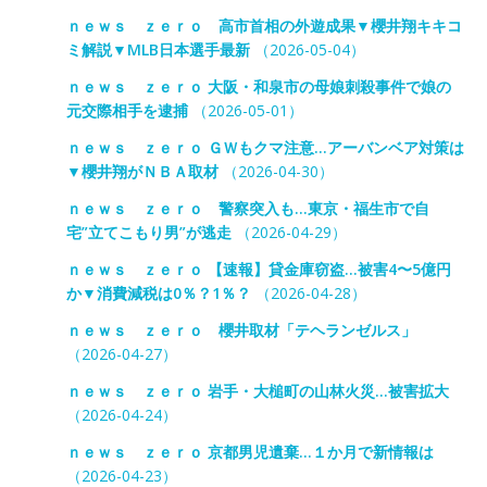
ｎｅｗｓ ｚｅｒｏ 高市首相の外遊成果▼櫻井翔キキコ
ミ解説▼MLB日本選手最新
（2026-05-04）
ｎｅｗｓ ｚｅｒｏ 大阪・和泉市の母娘刺殺事件で娘の
元交際相手を逮捕
（2026-05-01）
ｎｅｗｓ ｚｅｒｏ ＧＷもクマ注意…アーバンベア対策は
▼櫻井翔がＮＢＡ取材
（2026-04-30）
ｎｅｗｓ ｚｅｒｏ 警察突入も…東京・福生市で自
宅”立てこもり男”が逃走
（2026-04-29）
ｎｅｗｓ ｚｅｒｏ 【速報】貸金庫窃盗…被害4〜5億円
か▼消費減税は0％？1％？
（2026-04-28）
ｎｅｗｓ ｚｅｒｏ 櫻井取材「テヘランゼルス」
（2026-04-27）
ｎｅｗｓ ｚｅｒｏ 岩手・大槌町の山林火災…被害拡大
（2026-04-24）
ｎｅｗｓ ｚｅｒｏ 京都男児遺棄…１か月で新情報は
（2026-04-23）