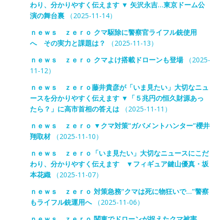
わり、分かりやすく伝えます ▼ 矢沢永吉…東京ドーム公
演の舞台裏
（2025-11-14）
ｎｅｗｓ ｚｅｒｏ クマ駆除に警察官ライフル銃使用
へ その実力と課題は？
（2025-11-13）
ｎｅｗｓ ｚｅｒｏ クマよけ搭載ドローンも登場
（2025-
11-12）
ｎｅｗｓ ｚｅｒｏ藤井貴彦が「いま見たい」大切なニュ
ースを分かりやすく伝えます ▼「５兆円の恒久財源あっ
たら？」に高市首相の答えは
（2025-11-11）
ｎｅｗｓ ｚｅｒｏ ▼クマ対策“ガバメントハンター”櫻井
翔取材
（2025-11-10）
ｎｅｗｓ ｚｅｒｏ「いま見たい」大切なニュースにこだ
わり、分かりやすく伝えます ▼フィギュア鍵山優真・坂
本花織
（2025-11-07）
ｎｅｗｓ ｚｅｒｏ 対策急務“クマは死に物狂いで…”警察
もライフル銃運用へ
（2025-11-06）
ｎｅｗｓ ｚｅｒｏ 関東でドローンが捉えたクマ被害