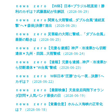
ｎｅｗｓ ｚｅｒｏ 【W杯】日本×ブラジル戦直前！勝
利のカギは？武藤嘉紀が生解説
（2026-06-29）
ｎｅｗｓ ｚｅｒｏ 関東も大雨警戒…ダブル台風“連続直
撃”へ▼森保J決勝T進出
（2026-06-26）
ｎｅｗｓ ｚｅｒｏ 災害級の大雨に警戒…「ダブル台風」
最新の動きは
（2026-06-25）
ｎｅｗｓ ｚｅｒｏ【元妻を逮捕】神戸・冷凍庫から切断
遺体▼九州・四国…大雨警戒
（2026-06-24）
ｎｅｗｓ ｚｅｒｏ 【速報】元妻を逮捕…神戸・冷凍庫か
ら切断遺体▼“W台風”警戒
（2026-06-23）
ｎｅｗｓ ｚｅｒｏ W杯日本“圧勝”から一夜…決勝Tへ
カギは？
（2026-06-22）
ｎｅｗｓ ｚｅｒｏ 【最新映像】天皇皇后両陛下オラン
ダ訪問▼人気バンド最後の日
（2026-06-19）
ｎｅｗｓ ｚｅｒｏ【覚書合意】ホルムス海峡の正常化
は？
（2026-06-18）