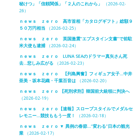
秘けつ」「信頼関係」「２人のこれから」
（2026-02-
26）
ｎｅｗｓ ｚｅｒｏ 高市首相「カタログギフト」総額９
５０万円相当
（2026-02-25）
ｎｅｗｓ ｚｅｒｏ 英国激震“エプスタイン文書”で前駐
米大使も逮捕
（2026-02-24）
ｎｅｗｓ ｚｅｒｏ LUNA SEAのドラマー真矢さん死
去…悲しみ広がる
（2026-02-23）
ｎｅｗｓ ｚｅｒｏ 【列島興奮】フィギュア女子…中井
亜美・坂本花織・千葉百音は
（2026-02-20）
ｎｅｗｓ ｚｅｒｏ 【死刑求刑】韓国前大統領に判決へ
（2026-02-19）
ｎｅｗｓ ｚｅｒｏ【速報】スロープスタイルでメダルセ
レモニー…競技ももう一度！
（2026-02-18）
ｎｅｗｓ ｚｅｒｏ ▼ 異例の春節…“変わる”日本の観光
業
（2026-02-17）