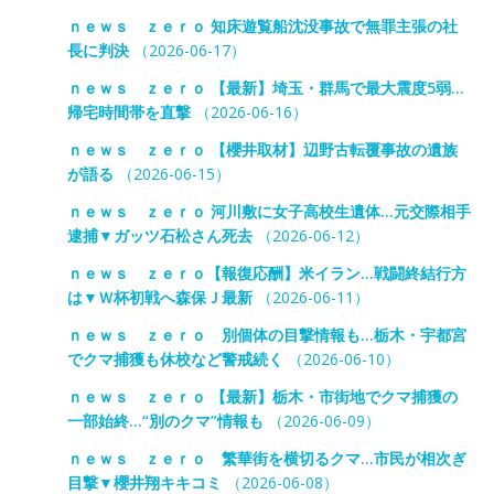
ｎｅｗｓ ｚｅｒｏ 知床遊覧船沈没事故で無罪主張の社
長に判決
（2026-06-17）
ｎｅｗｓ ｚｅｒｏ 【最新】埼玉・群馬で最大震度5弱…
帰宅時間帯を直撃
（2026-06-16）
ｎｅｗｓ ｚｅｒｏ 【櫻井取材】辺野古転覆事故の遺族
が語る
（2026-06-15）
ｎｅｗｓ ｚｅｒｏ 河川敷に女子高校生遺体…元交際相手
逮捕▼ガッツ石松さん死去
（2026-06-12）
ｎｅｗｓ ｚｅｒｏ【報復応酬】米イラン…戦闘終結行方
は▼Ｗ杯初戦へ森保Ｊ最新
（2026-06-11）
ｎｅｗｓ ｚｅｒｏ 別個体の目撃情報も…栃木・宇都宮
でクマ捕獲も休校など警戒続く
（2026-06-10）
ｎｅｗｓ ｚｅｒｏ 【最新】栃木・市街地でクマ捕獲の
一部始終…“別のクマ”情報も
（2026-06-09）
ｎｅｗｓ ｚｅｒｏ 繁華街を横切るクマ…市民が相次ぎ
目撃▼櫻井翔キキコミ
（2026-06-08）