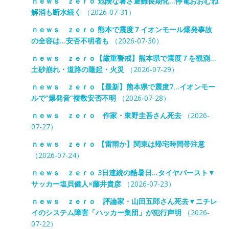
ｎｅｗｓ ｚｅｒｏ 危険な暑さ避難長期化…停電おおむね
解消も断水続く
（2026-07-31）
ｎｅｗｓ ｚｅｒｏ 熊本で震度７イオンモール爆発事故
の全容は…安否不明者も
（2026-07-30）
ｎｅｗｓ ｚｅｒｏ【厳重警戒】熊本県で震度７を観測…
土砂崩れ・道路の隆起・火災
（2026-07-29）
ｎｅｗｓ ｚｅｒｏ 【最新】熊本県で震度7…イオンモー
ルで“爆発音”複数安否不明
（2026-07-28）
ｎｅｗｓ ｚｅｒｏ 作家・東野圭吾さん死去
（2026-
07-27）
ｎｅｗｓ ｚｅｒｏ 【雷雨か】関東は帰宅時間帯注意
（2026-07-24）
ｎｅｗｓ ｚｅｒｏ 3日連続の酷暑日…タイヤバースト▼
サッカー塩貝健人×藤井貴彦
（2026-07-23）
ｎｅｗｓ ｚｅｒｏ 評論家・山田五郎さん死去▼ニチレ
イのシステム障害「ハッカー集団」が犯行声明
（2026-
07-22）