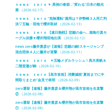
ｎｅｗｓ ｚｅｒｏ ▼ 異例の春節…“変わる”日本の観光
業
（2026-02-17）
ｎｅｗｓ ｚｅｒｏ “危険運転”適用は？伊勢崎３人死亡判
決▽五輪・現地で櫻井取材
（2026-02-13）
ｎｅｗｓ ｚｅｒｏ 【連日熱戦】悲願の金へ…堀島行真モ
ーグル決勝▼櫻井翔現地出演
（2026-02-12）
news zero藤井貴彦が【速報】悲願の銅!スキージャンプ
混合団体４人に藤井が直撃
（2026-02-11）
ｎｅｗｓ ｚｅｒｏ ▼五輪メダルラッシュ！髙木美帆＆
二階堂蓮が銅
（2026-02-10）
ｎｅｗｓ ｚｅｒｏ【高市首相】消費減税“夏前までに中
間取りまとめ”会見で表明
（2026-02-09）
zero選挙【速報】藤井貴彦＆櫻井翔が高市首相を生直撃
②
（2026-02-08）
zero選挙【速報】藤井貴彦＆櫻井翔が高市首相を生直撃
①
（2026-02-08）