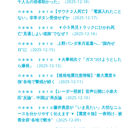
千人もの信者助かった」
（2025-12-18）
ｎｅｗｓ ｚｅｒｏ【サウナ２人死亡】「電源入れたこと
ない」非常ボタン受信せずか
（2025-12-17）
ｎｅｗｓ ｚｅｒｏ ▼小５男児トラックにひかれ死
亡“見通しよい道路”でなぜ？
（2025-12-16）
ｎｅｗｓ ｚｅｒｏ 上野パンダ来月返還へ…“国内ゼ
ロ”に
（2025-12-15）
ｎｅｗｓ ｚｅｒｏ ▼火事相次ぐ「ガスつけようとした
ら爆発」
（2025-12-12）
ｎｅｗｓ ｚｅｒｏ 【後発地震注意情報】“最大震度６
強”各地で警戒が続く
（2025-12-11）
ｎｅｗｓ ｚｅｒｏ【レーダー照射】音声公開に小泉大
臣“反論”…中国は“再反論
（2025-12-10）
ｎｅｗｓ ｚｅｒｏ藤井貴彦が「いま見たい」大切なニュ
ースを分かりやすく伝えます ▼【震度６強】一夜明け…被
害全容“各地で断水”
（2025-12-09）