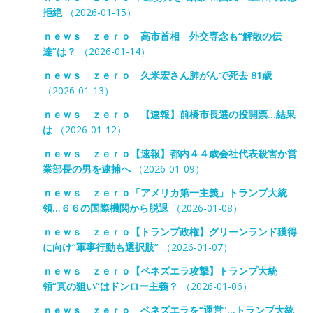
拒絶
（2026-01-15）
ｎｅｗｓ ｚｅｒｏ 高市首相 外交専念も“解散の伝
達”は？
（2026-01-14）
ｎｅｗｓ ｚｅｒｏ 久米宏さん肺がんで死去 81歳
（2026-01-13）
ｎｅｗｓ ｚｅｒｏ 【速報】前橋市長選の投開票…結果
は
（2026-01-12）
ｎｅｗｓ ｚｅｒｏ【速報】都内４４歳会社代表殺害か営
業部長の男を逮捕へ
（2026-01-09）
ｎｅｗｓ ｚｅｒｏ「アメリカ第一主義」トランプ大統
領…６６の国際機関から脱退
（2026-01-08）
ｎｅｗｓ ｚｅｒｏ【トランプ政権】グリーンランド獲得
に向け“軍事行動も選択肢”
（2026-01-07）
ｎｅｗｓ ｚｅｒｏ【ベネズエラ攻撃】トランプ大統
領“真の狙い”はドンロー主義？
（2026-01-06）
ｎｅｗｓ ｚｅｒｏ ベネズエラを“運営”…トランプ大統