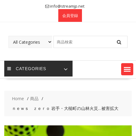
Skip
info@streamjp.net
to
会員登録
content
CATEGORIES
Home
商品
ｎｅｗｓ ｚｅｒｏ 岩手・大槌町の山林火災…被害拡大