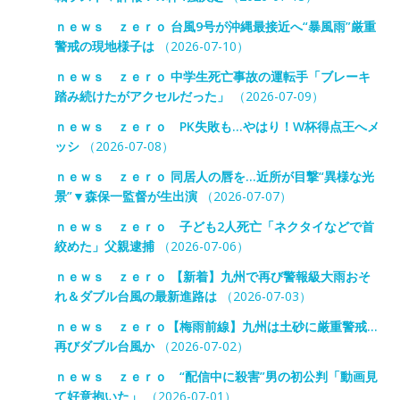
ｎｅｗｓ ｚｅｒｏ 台風9号が沖縄最接近へ“暴風雨”厳重
警戒の現地様子は
（2026-07-10）
ｎｅｗｓ ｚｅｒｏ 中学生死亡事故の運転手「ブレーキ
踏み続けたがアクセルだった」
（2026-07-09）
ｎｅｗｓ ｚｅｒｏ PK失敗も…やはり！W杯得点王へメ
ッシ
（2026-07-08）
ｎｅｗｓ ｚｅｒｏ 同居人の唇を…近所が目撃“異様な光
景”▼森保一監督が生出演
（2026-07-07）
ｎｅｗｓ ｚｅｒｏ 子ども2人死亡「ネクタイなどで首
絞めた」父親逮捕
（2026-07-06）
ｎｅｗｓ ｚｅｒｏ 【新着】九州で再び警報級大雨おそ
れ＆ダブル台風の最新進路は
（2026-07-03）
ｎｅｗｓ ｚｅｒｏ【梅雨前線】九州は土砂に厳重警戒…
再びダブル台風か
（2026-07-02）
ｎｅｗｓ ｚｅｒｏ “配信中に殺害”男の初公判「動画見
て好意抱いた」
（2026-07-01）