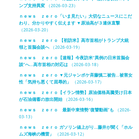
ンプ支持異変
（2026-03-23）
ｎｅｗｓ ｚｅｒｏ「いま見たい」大切なニュースにこだ
わり、分かりやすく伝えます ▼原油高が３連休直撃
（2026-03-20）
ｎｅｗｓ ｚｅｒｏ 【初訪米】高市首相がトランプ大統
領と首脳会談へ
（2026-03-19）
ｎｅｗｓ ｚｅｒｏ【速報】今夜訪米“異例の日米首脳会
談”へ…高市首相の対応は
（2026-03-18）
ｎｅｗｓ ｚｅｒｏ ▼元ジャンポケ斉藤慎二被告…被害女
性「気持ち悪くて屈辱的」
（2026-03-17）
ｎｅｗｓ ｚｅｒｏ【イラン情勢】原油価格高騰受け日本
が石油備蓄の放出開始
（2026-03-16）
ｎｅｗｓ ｚｅｒｏ 最新中東情勢“復讐動画”も
（2026-
03-13）
ｎｅｗｓ ｚｅｒｏ ガソリン値上がり…藤井が聞く「ホル
ムズ海峡の機雷」
（2026-03-12）