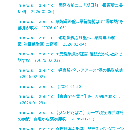
ｎｅｗｓ ｚｅｒｏ 雪降る前に…「期日前」投票所に長
い列
（2026-02-06）
ｎｅｗｓ ｚｅｒｏ 衆院選終盤…最新情勢は？“選挙熱”を
藤井が取材
（2026-02-05）
ｎｅｗｓ ｚｅｒｏ 短期決戦も終盤へ…衆院選の縮
図”注目選挙区”に密着
（2026-02-04）
ｎｅｗｓ ｚｅｒｏ ▼元従業員が証言“違法だから社外で
話すな”
（2026-02-03）
ｎｅｗｓ ｚｅｒｏ 探査船が“レアアース”泥の採取成功
（2026-02-02）
ｎｅｗｓ ｚｅｒｏ
（2026-01-30）
ｎｅｗｓ ｚｅｒｏ 【東京でも雪？】厳しい寒さ続く…
（2026-01-29）
ｎｅｗｓ ｚｅｒｏ【ゾンビたばこ】カープ現役選手逮捕
の余波…自宅から薬物押収
（2026-01-28）
ｎｅｗｓ ｚｅｒｏ 今夜日本を出発…見守るパンダファン