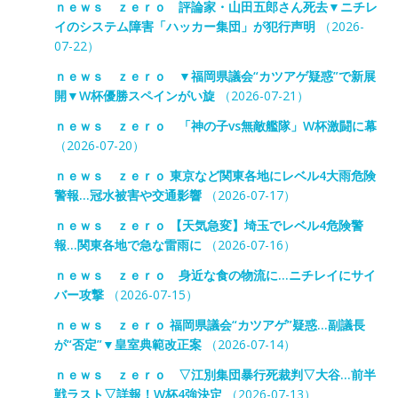
ｎｅｗｓ ｚｅｒｏ 評論家・山田五郎さん死去▼ニチレ
イのシステム障害「ハッカー集団」が犯行声明
（2026-
07-22）
ｎｅｗｓ ｚｅｒｏ ▼福岡県議会“カツアゲ疑惑”で新展
開▼W杯優勝スペインがい旋
（2026-07-21）
ｎｅｗｓ ｚｅｒｏ 「神の子vs無敵艦隊」W杯激闘に幕
（2026-07-20）
ｎｅｗｓ ｚｅｒｏ 東京など関東各地にレベル4大雨危険
警報…冠水被害や交通影響
（2026-07-17）
ｎｅｗｓ ｚｅｒｏ 【天気急変】埼玉でレベル4危険警
報…関東各地で急な雷雨に
（2026-07-16）
ｎｅｗｓ ｚｅｒｏ 身近な食の物流に…ニチレイにサイ
バー攻撃
（2026-07-15）
ｎｅｗｓ ｚｅｒｏ 福岡県議会“カツアゲ”疑惑…副議長
が“否定”▼皇室典範改正案
（2026-07-14）
ｎｅｗｓ ｚｅｒｏ ▽江別集団暴行死裁判▽大谷…前半
戦ラスト▽詳報！W杯4強決定
（2026-07-13）