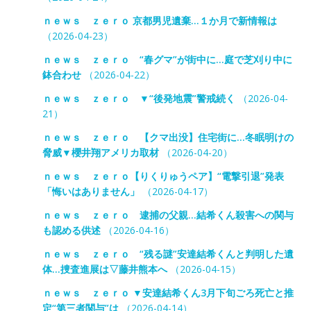
ｎｅｗｓ ｚｅｒｏ 京都男児遺棄…１か月で新情報は
（2026-04-23）
ｎｅｗｓ ｚｅｒｏ “春グマ”が街中に…庭で芝刈り中に
鉢合わせ
（2026-04-22）
ｎｅｗｓ ｚｅｒｏ ▼“後発地震”警戒続く
（2026-04-
21）
ｎｅｗｓ ｚｅｒｏ 【クマ出没】住宅街に…冬眠明けの
脅威▼櫻井翔アメリカ取材
（2026-04-20）
ｎｅｗｓ ｚｅｒｏ【りくりゅうペア】“電撃引退”発表
「悔いはありません」
（2026-04-17）
ｎｅｗｓ ｚｅｒｏ 逮捕の父親…結希くん殺害への関与
も認める供述
（2026-04-16）
ｎｅｗｓ ｚｅｒｏ “残る謎”安達結希くんと判明した遺
体…捜査進展は▽藤井熊本へ
（2026-04-15）
ｎｅｗｓ ｚｅｒｏ ▼安達結希くん3月下旬ごろ死亡と推
定“第三者関与”は
（2026-04-14）