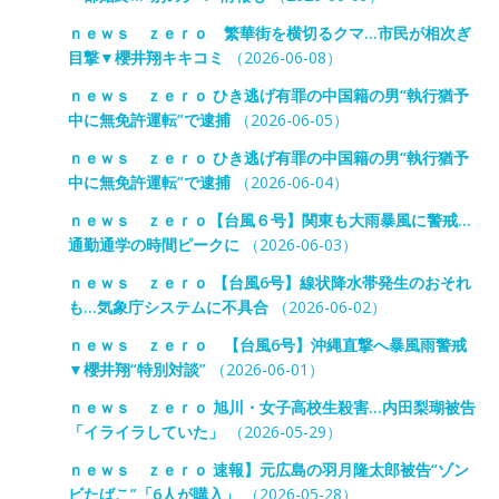
ｎｅｗｓ ｚｅｒｏ 繁華街を横切るクマ…市民が相次ぎ
目撃▼櫻井翔キキコミ
（2026-06-08）
ｎｅｗｓ ｚｅｒｏ ひき逃げ有罪の中国籍の男“執行猶予
中に無免許運転”で逮捕
（2026-06-05）
ｎｅｗｓ ｚｅｒｏ ひき逃げ有罪の中国籍の男“執行猶予
中に無免許運転”で逮捕
（2026-06-04）
ｎｅｗｓ ｚｅｒｏ【台風６号】関東も大雨暴風に警戒…
通勤通学の時間ピークに
（2026-06-03）
ｎｅｗｓ ｚｅｒｏ 【台風6号】線状降水帯発生のおそれ
も…気象庁システムに不具合
（2026-06-02）
ｎｅｗｓ ｚｅｒｏ 【台風6号】沖縄直撃へ暴風雨警戒
▼櫻井翔“特別対談”
（2026-06-01）
ｎｅｗｓ ｚｅｒｏ 旭川・女子高校生殺害…内田梨瑚被告
「イライラしていた」
（2026-05-29）
ｎｅｗｓ ｚｅｒｏ 速報】元広島の羽月隆太郎被告“ゾン
ビたばこ”「6人が購入」
（2026-05-28）