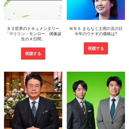
ＢＳ世界のドキュメンタリー
ＷＢＳ まもなく土用の丑の日
「マリリン・モンロー 偶像誕
今年のウナギの価格は?
生の４日間」
視聴する
視聴する