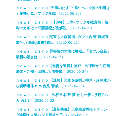
ｎｅｗｓ ｚｅｒｏ “台風のたまご”発生へ…今後の影響は
▼藤井が見たブラジル戦
（2026-06-30）
ｎｅｗｓ ｚｅｒｏ 【W杯】日本×ブラジル戦直前！勝
利のカギは？武藤嘉紀が生解説
（2026-06-29）
ｎｅｗｓ ｚｅｒｏ 関東も大雨警戒…ダブル台風“連続直
撃”へ▼森保J決勝T進出
（2026-06-26）
ｎｅｗｓ ｚｅｒｏ 災害級の大雨に警戒…「ダブル台風」
最新の動きは
（2026-06-25）
ｎｅｗｓ ｚｅｒｏ【元妻を逮捕】神戸・冷凍庫から切断
遺体▼九州・四国…大雨警戒
（2026-06-24）
ｎｅｗｓ ｚｅｒｏ 【速報】元妻を逮捕…神戸・冷凍庫か
ら切断遺体▼“W台風”警戒
（2026-06-23）
ｎｅｗｓ ｚｅｒｏ W杯日本“圧勝”から一夜…決勝Tへ
カギは？
（2026-06-22）
ｎｅｗｓ ｚｅｒｏ 【最新映像】天皇皇后両陛下オラン
ダ訪問▼人気バンド最後の日
（2026-06-19）