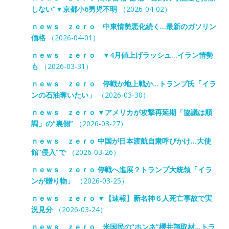
しない”▼京都小6男児不明
（2026-04-02）
ｎｅｗｓ ｚｅｒｏ 中東情勢悪化続く…最新のガソリン
価格
（2026-04-01）
ｎｅｗｓ ｚｅｒｏ ▼4月値上げラッシュ…イラン情勢
も
（2026-03-31）
ｎｅｗｓ ｚｅｒｏ 停戦か地上戦か…トランプ氏「イラ
ンの石油奪いたい」
（2026-03-30）
ｎｅｗｓ ｚｅｒｏ ▼アメリカが攻撃再延期「協議は順
調」の“裏側”
（2026-03-27）
ｎｅｗｓ ｚｅｒｏ 中国が日本渡航自粛呼びかけ…大使
館“侵入”で
（2026-03-26）
ｎｅｗｓ ｚｅｒｏ 停戦へ進展？トランプ大統領「イラ
ンが贈り物」
（2026-03-25）
ｎｅｗｓ ｚｅｒｏ ▼【速報】新名神６人死亡事故で実
況見分
（2026-03-24）
ｎｅｗｓ ｚｅｒｏ 米国民の“ホンネ”櫻井翔取材…トラ