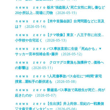
ｎｅｗｓ ｚｅｒｏ 栃木”強盗殺人”死亡女性に刺し傷など
20か所以上…現場に刃物
（2026-05-15）
ｎｅｗｓ ｚｅｒｏ【米中首脳会談】台湾問題などに言及
は？
（2026-05-14）
ｎｅｗｓ ｚｅｒｏ【クマ映像】東京・八王子市に出没…
小学校や住宅近く
（2026-05-13）
ｎｅｗｓ ｚｅｒｏ バス事故直前に生徒「死ぬかも」▼
サッカー宮本恒靖会長×藤井
（2026-05-12）
ｎｅｗｓ ｚｅｒｏ クロマグロ豊漁も漁獲枠で…価格へ
の影響は
（2026-05-11）
ｎｅｗｓ ｚｅｒｏ 1人死傷事故バス会社に“9時間”家宅
捜索…運転手の新供述も
（2026-05-08）
ｎｅｗｓ ｚｅｒｏ 磐越道バス事故で高校生が死亡…何が
起きたのか
（2026-05-07）
ｎｅｗｓ ｚｅｒｏ【生出演】井上尚弥…世紀の一戦裏側
▽大森元貴インタビュー
（2026-05-06）