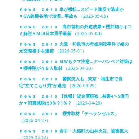
ｎｅｗｓ ｚｅｒｏ 車が横転…スピード違反で逃走か
▼GW終盤各地で渋滞…事故も
（2026-05-05）
ｎｅｗｓ ｚｅｒｏ 高市首相の外遊成果▼櫻井翔キキコ
ミ解説▼MLB日本選手最新
（2026-05-04）
ｎｅｗｓ ｚｅｒｏ 大阪・和泉市の母娘刺殺事件で娘の
元交際相手を逮捕
（2026-05-01）
ｎｅｗｓ ｚｅｒｏ ＧＷもクマ注意…アーバンベア対策は
▼櫻井翔がＮＢＡ取材
（2026-04-30）
ｎｅｗｓ ｚｅｒｏ 警察突入も…東京・福生市で自
宅”立てこもり男”が逃走
（2026-04-29）
ｎｅｗｓ ｚｅｒｏ 【速報】貸金庫窃盗…被害4〜5億円
か▼消費減税は0％？1％？
（2026-04-28）
ｎｅｗｓ ｚｅｒｏ 櫻井取材「テヘランゼルス」
（2026-04-27）
ｎｅｗｓ ｚｅｒｏ 岩手・大槌町の山林火災…被害拡大
（2026-04-24）