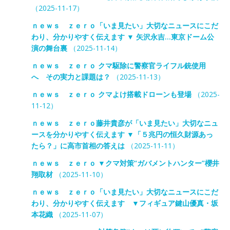
（2025-11-17）
ｎｅｗｓ ｚｅｒｏ「いま見たい」大切なニュースにこだ
わり、分かりやすく伝えます ▼ 矢沢永吉…東京ドーム公
演の舞台裏
（2025-11-14）
ｎｅｗｓ ｚｅｒｏ クマ駆除に警察官ライフル銃使用
へ その実力と課題は？
（2025-11-13）
ｎｅｗｓ ｚｅｒｏ クマよけ搭載ドローンも登場
（2025-
11-12）
ｎｅｗｓ ｚｅｒｏ藤井貴彦が「いま見たい」大切なニュ
ースを分かりやすく伝えます ▼「５兆円の恒久財源あっ
たら？」に高市首相の答えは
（2025-11-11）
ｎｅｗｓ ｚｅｒｏ ▼クマ対策“ガバメントハンター”櫻井
翔取材
（2025-11-10）
ｎｅｗｓ ｚｅｒｏ「いま見たい」大切なニュースにこだ
わり、分かりやすく伝えます ▼フィギュア鍵山優真・坂
本花織
（2025-11-07）