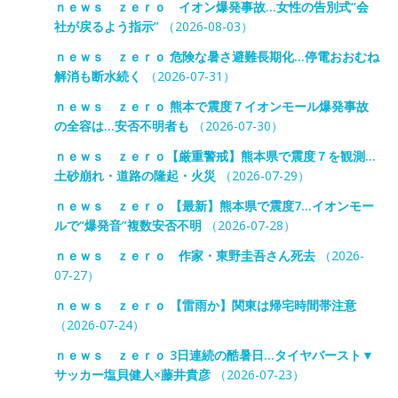
ｎｅｗｓ ｚｅｒｏ イオン爆発事故…女性の告別式“会
社が戻るよう指示”
（2026-08-03）
ｎｅｗｓ ｚｅｒｏ 危険な暑さ避難長期化…停電おおむね
解消も断水続く
（2026-07-31）
ｎｅｗｓ ｚｅｒｏ 熊本で震度７イオンモール爆発事故
の全容は…安否不明者も
（2026-07-30）
ｎｅｗｓ ｚｅｒｏ【厳重警戒】熊本県で震度７を観測…
土砂崩れ・道路の隆起・火災
（2026-07-29）
ｎｅｗｓ ｚｅｒｏ 【最新】熊本県で震度7…イオンモー
ルで“爆発音”複数安否不明
（2026-07-28）
ｎｅｗｓ ｚｅｒｏ 作家・東野圭吾さん死去
（2026-
07-27）
ｎｅｗｓ ｚｅｒｏ 【雷雨か】関東は帰宅時間帯注意
（2026-07-24）
ｎｅｗｓ ｚｅｒｏ 3日連続の酷暑日…タイヤバースト▼
サッカー塩貝健人×藤井貴彦
（2026-07-23）