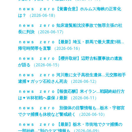
ｎｅｗｓ ｚｅｒｏ【覚書合意】ホルムス海峡の正常化
は？
（2026-06-18）
ｎｅｗｓ ｚｅｒｏ 知床遊覧船沈没事故で無罪主張の社
長に判決
（2026-06-17）
ｎｅｗｓ ｚｅｒｏ 【最新】埼玉・群馬で最大震度5弱…
帰宅時間帯を直撃
（2026-06-16）
ｎｅｗｓ ｚｅｒｏ 【櫻井取材】辺野古転覆事故の遺族
が語る
（2026-06-15）
ｎｅｗｓ ｚｅｒｏ 河川敷に女子高校生遺体…元交際相手
逮捕▼ガッツ石松さん死去
（2026-06-12）
ｎｅｗｓ ｚｅｒｏ【報復応酬】米イラン…戦闘終結行方
は▼Ｗ杯初戦へ森保Ｊ最新
（2026-06-11）
ｎｅｗｓ ｚｅｒｏ 別個体の目撃情報も…栃木・宇都宮
でクマ捕獲も休校など警戒続く
（2026-06-10）
ｎｅｗｓ ｚｅｒｏ 【最新】栃木・市街地でクマ捕獲の
一部始終…“別のクマ”情報も
（2026-06-09）