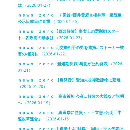
は
（2026-01-27）
ｎｅｗｓ ｚｅｒｏ ７党首×藤井貴彦＆櫻井翔 衆院選
公示日前日に直撃
（2026-01-26）
ｎｅｗｓ ｚｅｒｏ【冒頭解散】事実上の選挙戦スター
ト…各政党の動きは
（2026-01-23）
ｎｅｗｓ ｚｅｒｏ 元交際相手の男を逮捕…ストーカー被
害の相談も
（2026-01-22）
ｎｅｗｓ ｚｅｒｏ “超短期決戦”与党が公約発表
（2026-
01-21）
ｎｅｗｓ ｚｅｒｏ 【爆発音】愛知火災複数建物に延焼
（2026-01-20）
ｎｅｗｓ ｚｅｒｏ 高市首相 今夜…解散の大義など説明
へ
（2026-01-19）
ｎｅｗｓ ｚｅｒｏ 総選挙に勝負・・・立憲×公明「中
道改革連合」
（2026-01-16）
ｎｅｗｓ ｚｅｒｏ 中道勢力を“結集”…国民・玉木代表は