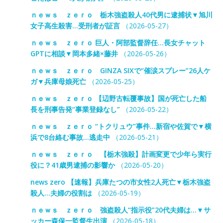
ｎｅｗｓ ｚｅｒｏ 栃木強盗殺人40代男に逮捕状▼旭川
女子高生殺害…受刑者が証言
（2026-05-27）
ｎｅｗｓ ｚｅｒｏ 巨人・阿部監督辞任…長女チャット
GPTに相談▼岡本多緒×藤井
（2026-05-26）
ｎｅｗｓ ｚｅｒｏ GINZA SIXで“催涙スプレー”26人ケ
ガ▼兵庫母娘死亡
（2026-05-25）
ｎｅｗｓ ｚｅｒｏ 【辺野古転覆事故】国が死亡した船
長を刑事告発“事業登録なし”
（2026-05-22）
ｎｅｗｓ ｚｅｒｏ “トクリュウ”事件…新宿や佐賀で▼横
浜で8台絡む事故…逃走中
（2026-05-21）
ｎｅｗｓ ｚｅｒｏ 【栃木強殺】計画変更で少年ら実行
役に？41歳男逮捕の影響か
（2026-05-20）
news zero 【速報】兵庫たつの市女性2人死亡▼栃木強盗
殺人…夫婦の役割は
（2026-05-19）
ｎｅｗｓ ｚｅｒｏ 強盗殺人“指示役”20代夫婦は…▼サ
ッカー森保一監督生出演
（2026-05-18）