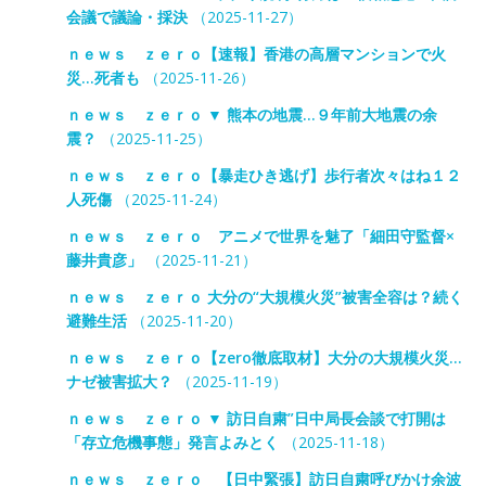
会議で議論・採決
（2025-11-27）
ｎｅｗｓ ｚｅｒｏ【速報】香港の高層マンションで火
災…死者も
（2025-11-26）
ｎｅｗｓ ｚｅｒｏ ▼ 熊本の地震…９年前大地震の余
震？
（2025-11-25）
ｎｅｗｓ ｚｅｒｏ【暴走ひき逃げ】歩行者次々はね１２
人死傷
（2025-11-24）
ｎｅｗｓ ｚｅｒｏ アニメで世界を魅了「細田守監督×
藤井貴彦」
（2025-11-21）
ｎｅｗｓ ｚｅｒｏ 大分の“大規模火災”被害全容は？続く
避難生活
（2025-11-20）
ｎｅｗｓ ｚｅｒｏ【zero徹底取材】大分の大規模火災…
ナゼ被害拡大？
（2025-11-19）
ｎｅｗｓ ｚｅｒｏ ▼ 訪日自粛”日中局長会談で打開は
「存立危機事態」発言よみとく
（2025-11-18）
ｎｅｗｓ ｚｅｒｏ 【日中緊張】訪日自粛呼びかけ余波