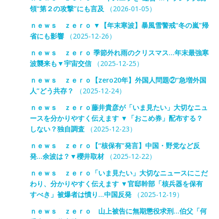
領“第２の攻撃”にも言及
（2026-01-05）
ｎｅｗｓ ｚｅｒｏ ▼【年末寒波】暴風雪警戒“冬の嵐”帰
省にも影響
（2025-12-26）
ｎｅｗｓ ｚｅｒｏ 季節外れ雨のクリスマス…年末最強寒
波襲来も▼宇宙交信
（2025-12-25）
ｎｅｗｓ ｚｅｒｏ【zero20年】外国人問題②“急増外国
人”どう共存？
（2025-12-24）
ｎｅｗｓ ｚｅｒｏ藤井貴彦が「いま見たい」大切なニュ
ースを分かりやすく伝えます ▼「おこめ券」配布する？
しない？独自調査
（2025-12-23）
ｎｅｗｓ ｚｅｒｏ【“核保有”発言】中国・野党など反
発…余波は？▼櫻井取材
（2025-12-22）
ｎｅｗｓ ｚｅｒｏ「いま見たい」大切なニュースにこだ
わり、分かりやすく伝えます ▼官邸幹部「核兵器を保有
すべき」被爆者は憤り…中国反発
（2025-12-19）
ｎｅｗｓ ｚｅｒｏ 山上被告に無期懲役求刑…伯父「何