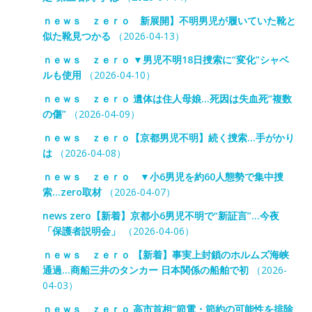
ｎｅｗｓ ｚｅｒｏ 新展開】不明男児が履いていた靴と
似た靴見つかる
（2026-04-13）
ｎｅｗｓ ｚｅｒｏ ▼男児不明18日捜索に“変化”シャベ
ルも使用
（2026-04-10）
ｎｅｗｓ ｚｅｒｏ 遺体は住人母娘…死因は失血死“複数
の傷”
（2026-04-09）
ｎｅｗｓ ｚｅｒｏ【京都男児不明】続く捜索…手がかり
は
（2026-04-08）
ｎｅｗｓ ｚｅｒｏ ▼小6男児を約60人態勢で集中捜
索…zero取材
（2026-04-07）
news zero【新着】京都小6男児不明で“新証言”…今夜
「保護者説明会」
（2026-04-06）
ｎｅｗｓ ｚｅｒｏ 【新着】事実上封鎖のホルムズ海峡
通過…商船三井のタンカー 日本関係の船舶で初
（2026-
04-03）
ｎｅｗｓ ｚｅｒｏ 高市首相“節電・節約の可能性を排除