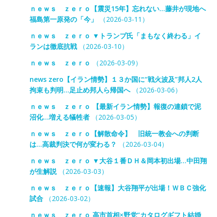
ｎｅｗｓ ｚｅｒｏ【震災15年】忘れない…藤井が現地へ
福島第一原発の「今」
（2026-03-11）
ｎｅｗｓ ｚｅｒｏ ▼トランプ氏「まもなく終わる」イ
ランは徹底抗戦
（2026-03-10）
ｎｅｗｓ ｚｅｒｏ
（2026-03-09）
news zero【イラン情勢】１３か国に“戦火波及”邦人2人
拘束も判明…足止め邦人ら帰国へ
（2026-03-06）
ｎｅｗｓ ｚｅｒｏ 【最新イラン情勢】報復の連鎖で泥
沼化…増える犠牲者
（2026-03-05）
ｎｅｗｓ ｚｅｒｏ【解散命令】 旧統一教会への判断
は…高裁判決で何が変わる？
（2026-03-04）
ｎｅｗｓ ｚｅｒｏ ▼大谷１番ＤＨ＆岡本初出場…中田翔
が生解説
（2026-03-03）
ｎｅｗｓ ｚｅｒｏ【速報】大谷翔平が出場！ＷＢＣ強化
試合
（2026-03-02）
ｎｅｗｓ ｚｅｒｏ 高市首相×野党“カタログギフト結婚