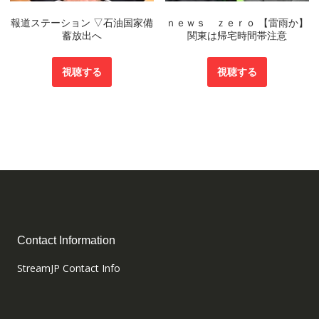
報道ステーション ▽石油国家備
ｎｅｗｓ ｚｅｒｏ 【雷雨か】
蓄放出へ
関東は帰宅時間帯注意
視聴する
視聴する
Contact Information
StreamJP Contact Info