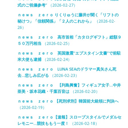
式のご祝儀参考”
（2026-02-27）
ｎｅｗｓ ｚｅｒｏ りくりゅうに藤井が聞く「リフトの
秘けつ」「信頼関係」「２人のこれから」
（2026-02-
26）
ｎｅｗｓ ｚｅｒｏ 高市首相「カタログギフト」総額９
５０万円相当
（2026-02-25）
ｎｅｗｓ ｚｅｒｏ 英国激震“エプスタイン文書”で前駐
米大使も逮捕
（2026-02-24）
ｎｅｗｓ ｚｅｒｏ LUNA SEAのドラマー真矢さん死
去…悲しみ広がる
（2026-02-23）
ｎｅｗｓ ｚｅｒｏ 【列島興奮】フィギュア女子…中井
亜美・坂本花織・千葉百音は
（2026-02-20）
ｎｅｗｓ ｚｅｒｏ 【死刑求刑】韓国前大統領に判決へ
（2026-02-19）
ｎｅｗｓ ｚｅｒｏ【速報】スロープスタイルでメダルセ
レモニー…競技ももう一度！
（2026-02-18）