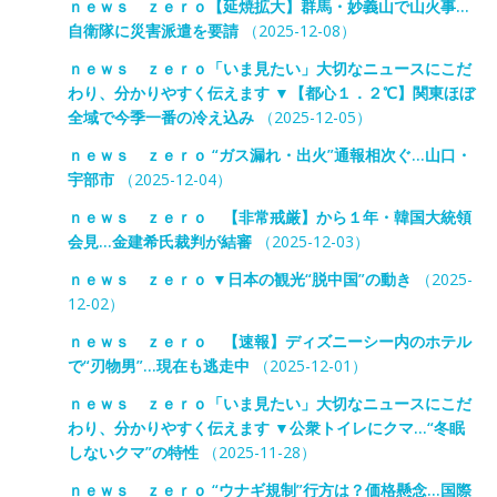
ｎｅｗｓ ｚｅｒｏ【延焼拡大】群馬・妙義山で山火事…
自衛隊に災害派遣を要請
（2025-12-08）
ｎｅｗｓ ｚｅｒｏ「いま見たい」大切なニュースにこだ
わり、分かりやすく伝えます ▼【都心１．２℃】関東ほぼ
全域で今季一番の冷え込み
（2025-12-05）
ｎｅｗｓ ｚｅｒｏ “ガス漏れ・出火”通報相次ぐ…山口・
宇部市
（2025-12-04）
ｎｅｗｓ ｚｅｒｏ 【非常戒厳】から１年・韓国大統領
会見…金建希氏裁判が結審
（2025-12-03）
ｎｅｗｓ ｚｅｒｏ ▼日本の観光“脱中国”の動き
（2025-
12-02）
ｎｅｗｓ ｚｅｒｏ 【速報】ディズニーシー内のホテル
で“刃物男”…現在も逃走中
（2025-12-01）
ｎｅｗｓ ｚｅｒｏ「いま見たい」大切なニュースにこだ
わり、分かりやすく伝えます ▼公衆トイレにクマ…“冬眠
しないクマ”の特性
（2025-11-28）
ｎｅｗｓ ｚｅｒｏ “ウナギ規制”行方は？価格懸念…国際