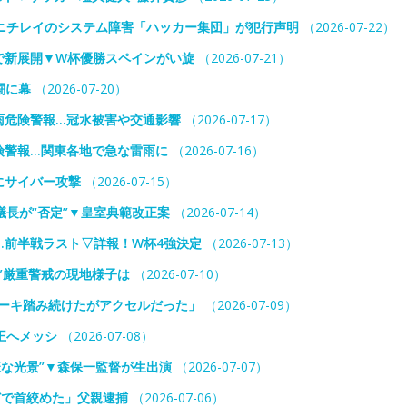
ニチレイのシステム障害「ハッカー集団」が犯行声明
（2026-07-22）
で新展開▼W杯優勝スペインがい旋
（2026-07-21）
闘に幕
（2026-07-20）
雨危険警報…冠水被害や交通影響
（2026-07-17）
険警報…関東各地で急な雷雨に
（2026-07-16）
にサイバー攻撃
（2026-07-15）
議長が“否定”▼皇室典範改正案
（2026-07-14）
…前半戦ラスト▽詳報！W杯4強決定
（2026-07-13）
”厳重警戒の現地様子は
（2026-07-10）
レーキ踏み続けたがアクセルだった」
（2026-07-09）
王へメッシ
（2026-07-08）
様な光景”▼森保一監督が生出演
（2026-07-07）
どで首絞めた」父親逮捕
（2026-07-06）