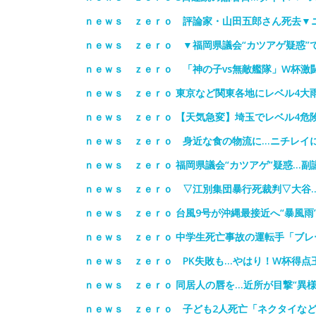
ｎｅｗｓ ｚｅｒｏ 評論家・山田五郎さん死去▼
ｎｅｗｓ ｚｅｒｏ ▼福岡県議会“カツアゲ疑惑”
ｎｅｗｓ ｚｅｒｏ 「神の子vs無敵艦隊」W杯激
ｎｅｗｓ ｚｅｒｏ 東京など関東各地にレベル4大
ｎｅｗｓ ｚｅｒｏ 【天気急変】埼玉でレベル4危
ｎｅｗｓ ｚｅｒｏ 身近な食の物流に…ニチレイ
ｎｅｗｓ ｚｅｒｏ 福岡県議会“カツアゲ”疑惑…副
ｎｅｗｓ ｚｅｒｏ ▽江別集団暴行死裁判▽大谷
ｎｅｗｓ ｚｅｒｏ 台風9号が沖縄最接近へ“暴風雨
ｎｅｗｓ ｚｅｒｏ 中学生死亡事故の運転手「ブ
ｎｅｗｓ ｚｅｒｏ PK失敗も…やはり！W杯得点
ｎｅｗｓ ｚｅｒｏ 同居人の唇を…近所が目撃“異
ｎｅｗｓ ｚｅｒｏ 子ども2人死亡「ネクタイな