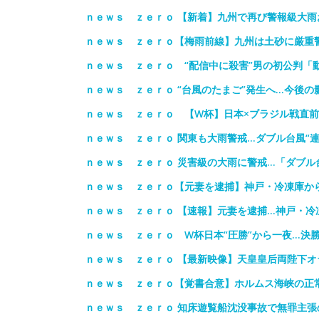
ｎｅｗｓ ｚｅｒｏ 【新着】九州で再び警報級大
ｎｅｗｓ ｚｅｒｏ【梅雨前線】九州は土砂に厳重
ｎｅｗｓ ｚｅｒｏ “配信中に殺害”男の初公判「
ｎｅｗｓ ｚｅｒｏ “台風のたまご”発生へ…今後
ｎｅｗｓ ｚｅｒｏ 【W杯】日本×ブラジル戦直
ｎｅｗｓ ｚｅｒｏ 関東も大雨警戒…ダブル台風“連
ｎｅｗｓ ｚｅｒｏ 災害級の大雨に警戒…「ダブル
ｎｅｗｓ ｚｅｒｏ【元妻を逮捕】神戸・冷凍庫か
ｎｅｗｓ ｚｅｒｏ 【速報】元妻を逮捕…神戸・冷
ｎｅｗｓ ｚｅｒｏ W杯日本“圧勝”から一夜…決
ｎｅｗｓ ｚｅｒｏ 【最新映像】天皇皇后両陛下
ｎｅｗｓ ｚｅｒｏ【覚書合意】ホルムス海峡の正
ｎｅｗｓ ｚｅｒｏ 知床遊覧船沈没事故で無罪主張