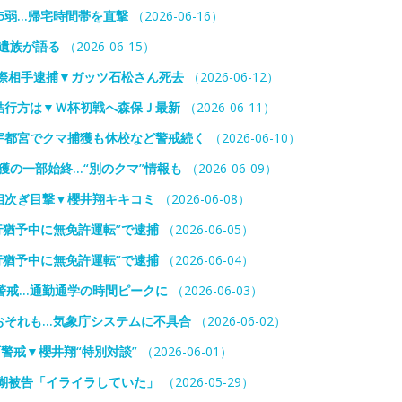
5弱…帰宅時間帯を直撃
（2026-06-16）
遺族が語る
（2026-06-15）
際相手逮捕▼ガッツ石松さん死去
（2026-06-12）
結行方は▼Ｗ杯初戦へ森保Ｊ最新
（2026-06-11）
宇都宮でクマ捕獲も休校など警戒続く
（2026-06-10）
獲の一部始終…“別のクマ”情報も
（2026-06-09）
相次ぎ目撃▼櫻井翔キキコミ
（2026-06-08）
行猶予中に無免許運転”で逮捕
（2026-06-05）
行猶予中に無免許運転”で逮捕
（2026-06-04）
警戒…通勤通学の時間ピークに
（2026-06-03）
おそれも…気象庁システムに不具合
（2026-06-02）
警戒▼櫻井翔“特別対談”
（2026-06-01）
瑚被告「イライラしていた」
（2026-05-29）