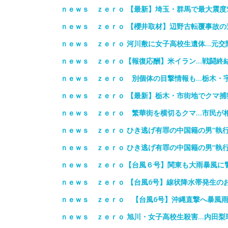
ｎｅｗｓ ｚｅｒｏ 【最新】埼玉・群馬で最大震度
ｎｅｗｓ ｚｅｒｏ 【櫻井取材】辺野古転覆事故の
ｎｅｗｓ ｚｅｒｏ 河川敷に女子高校生遺体…元交
ｎｅｗｓ ｚｅｒｏ【報復応酬】米イラン…戦闘終
ｎｅｗｓ ｚｅｒｏ 別個体の目撃情報も…栃木・
ｎｅｗｓ ｚｅｒｏ 【最新】栃木・市街地でクマ捕
ｎｅｗｓ ｚｅｒｏ 繁華街を横切るクマ…市民が
ｎｅｗｓ ｚｅｒｏ ひき逃げ有罪の中国籍の男“執
ｎｅｗｓ ｚｅｒｏ ひき逃げ有罪の中国籍の男“執
ｎｅｗｓ ｚｅｒｏ【台風６号】関東も大雨暴風に
ｎｅｗｓ ｚｅｒｏ 【台風6号】線状降水帯発生の
ｎｅｗｓ ｚｅｒｏ 【台風6号】沖縄直撃へ暴風雨
ｎｅｗｓ ｚｅｒｏ 旭川・女子高校生殺害…内田梨