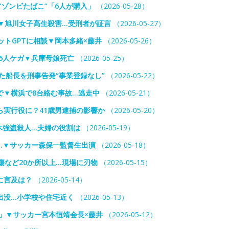
“ゾンビたばこ”「6人が購入」
（2026-05-28）
▼旭川女子高生殺害…受刑者が証言
（2026-05-27）
ットGPTに相談▼岡本多緒×藤井
（2026-05-26）
”26人ケガ▼兵庫母娘死亡
（2026-05-25）
た船長を刑事告発“事業登録なし”
（2026-05-22）
で▼横浜で8台絡む事故…逃走中
（2026-05-21）
実行役に？41歳男逮捕の影響か
（2026-05-20）
栃木強盗殺人…夫婦の役割は
（2026-05-19）
は…▼サッカー森保一監督生出演
（2026-05-18）
傷など20か所以上…現場に刃物
（2026-05-15）
に言及は？
（2026-05-14）
出没…小学校や住宅近く
（2026-05-13）
」▼サッカー宮本恒靖会長×藤井
（2026-05-12）