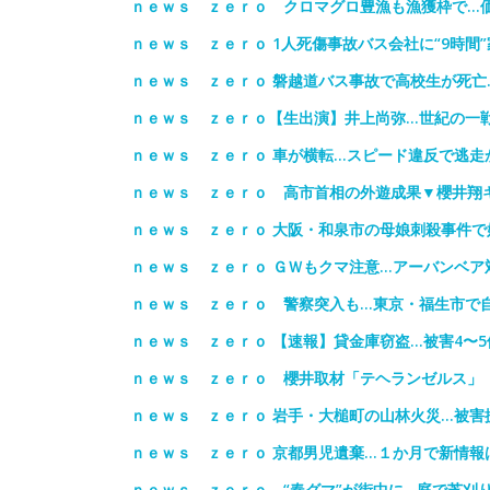
ｎｅｗｓ ｚｅｒｏ クロマグロ豊漁も漁獲枠で…
ｎｅｗｓ ｚｅｒｏ 1人死傷事故バス会社に“9時間
ｎｅｗｓ ｚｅｒｏ 磐越道バス事故で高校生が死亡
ｎｅｗｓ ｚｅｒｏ【生出演】井上尚弥…世紀の一
ｎｅｗｓ ｚｅｒｏ 車が横転…スピード違反で逃走
ｎｅｗｓ ｚｅｒｏ 高市首相の外遊成果▼櫻井翔キ
ｎｅｗｓ ｚｅｒｏ 大阪・和泉市の母娘刺殺事件で
ｎｅｗｓ ｚｅｒｏ ＧＷもクマ注意…アーバンベア
ｎｅｗｓ ｚｅｒｏ 警察突入も…東京・福生市で自
ｎｅｗｓ ｚｅｒｏ 【速報】貸金庫窃盗…被害4〜5
ｎｅｗｓ ｚｅｒｏ 櫻井取材「テヘランゼルス」
ｎｅｗｓ ｚｅｒｏ 岩手・大槌町の山林火災…被害
ｎｅｗｓ ｚｅｒｏ 京都男児遺棄…１か月で新情報
ｎｅｗｓ ｚｅｒｏ “春グマ”が街中に…庭で芝刈