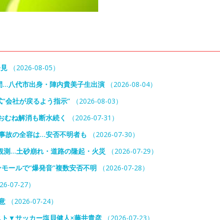
会見
（2026-08-05）
間…八代市出身・陣内貴美子生出演
（2026-08-04）
“会社が戻るよう指示”
（2026-08-03）
おむね解消も断水続く
（2026-07-31）
事故の全容は…安否不明者も
（2026-07-30）
観測…土砂崩れ・道路の隆起・火災
（2026-07-29）
モールで“爆発音”複数安否不明
（2026-07-28）
26-07-27）
意
（2026-07-24）
スト▼サッカー塩貝健人×藤井貴彦
（2026-07-23）