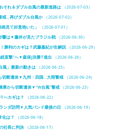
雨おそれ＆ダブル台風の最新進路は
（2026-07-03）
警戒…再びダブル台風か
（2026-07-02）
動画見て好意抱いた」
（2026-07-01）
の影響は▼藤井が見たブラジル戦
（2026-06-30）
前！勝利のカギは？武藤嘉紀が生解説
（2026-06-29）
続直撃”へ▼森保J決勝T進出
（2026-06-26）
台風」最新の動きは
（2026-06-25）
ら切断遺体▼九州・四国…大雨警戒
（2026-06-24）
凍庫から切断遺体▼“W台風”警戒
（2026-06-23）
勝Tへカギは？
（2026-06-22）
オランダ訪問▼人気バンド最後の日
（2026-06-19）
常化は？
（2026-06-18）
の社長に判決
（2026-06-17）