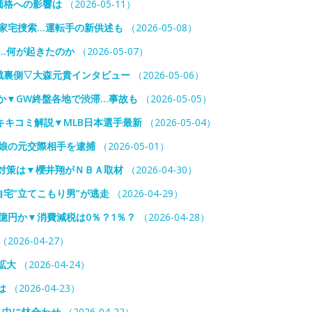
価格への影響は
（2026-05-11）
”家宅捜索…運転手の新供述も
（2026-05-08）
…何が起きたのか
（2026-05-07）
戦裏側▽大森元貴インタビュー
（2026-05-06）
か▼GW終盤各地で渋滞…事故も
（2026-05-05）
キコミ解説▼MLB日本選手最新
（2026-05-04）
娘の元交際相手を逮捕
（2026-05-01）
対策は▼櫻井翔がＮＢＡ取材
（2026-04-30）
宅”立てこもり男”が逃走
（2026-04-29）
億円か▼消費減税は0％？1％？
（2026-04-28）
（2026-04-27）
拡大
（2026-04-24）
は
（2026-04-23）
り中に鉢合わせ
（2026-04-22）