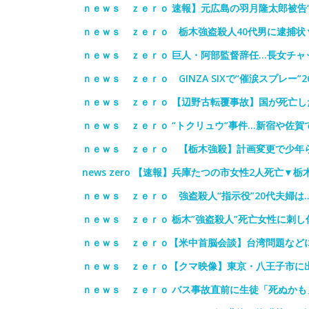
ｎｅｗｓ ｚｅｒｏ 速報】元広島の羽月隆太郎被告
ｎｅｗｓ ｚｅｒｏ 栃木強盗殺人40代男に逮捕状
ｎｅｗｓ ｚｅｒｏ 巨人・阿部監督辞任…長女チャ
ｎｅｗｓ ｚｅｒｏ GINZA SIXで“催涙スプレー
ｎｅｗｓ ｚｅｒｏ 【辺野古転覆事故】国が死亡し
ｎｅｗｓ ｚｅｒｏ “トクリュウ”事件…新宿や佐賀
ｎｅｗｓ ｚｅｒｏ 【栃木強殺】計画変更で少年ら
news zero 【速報】兵庫たつの市女性2人死亡▼
ｎｅｗｓ ｚｅｒｏ 強盗殺人“指示役”20代夫婦
ｎｅｗｓ ｚｅｒｏ 栃木”強盗殺人”死亡女性に刺し
ｎｅｗｓ ｚｅｒｏ【米中首脳会談】台湾問題など
ｎｅｗｓ ｚｅｒｏ【クマ映像】東京・八王子市に
ｎｅｗｓ ｚｅｒｏ バス事故直前に生徒「死ぬかも