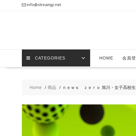
Skip
info@streamjp.net
to
content
CATEGORIES
HOME
会員登
Home
商品
ｎｅｗｓ ｚｅｒｏ 旭川・女子高校