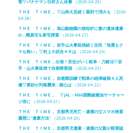
害▽バナナマン日村さん休養
（2026-04-29）
ＴＨＥ ＴＩＭＥ， ▽山林火災続く薬剤で消火も
（2026-
04-28）
ＴＨＥ ＴＩＭＥ， 旭山動物園の焼却炉に妻の遺体遺棄
か…職員宅を家宅捜索
（2026-04-27）
ＴＨＥ ＴＩＭＥ， 岩手山火事延焼続く住民「地震もク
マも怖い」▽村上６試合ＨＲは
（2026-04-24）
ＴＨＥ ＴＩＭＥ，出張！安住がいく岐阜・刀鍛冶▽岩
手・山火事延焼で自衛隊要請
（2026-04-23）
ＴＨＥ ＴＩＭＥ， 自衛隊訓練で戦車の砲弾破裂４人死
傷▽黄砂が列島襲来…都心は
（2026-04-22）
ＴＨＥ ＴＩＭＥ， ▽JAL・ANA国際線燃油サーチャー
ジ倍に
（2026-04-21）
ＴＨＥ ＴＩＭＥ， 京都男児死亡・逮捕の父スマホ検索
履歴に“遺棄方法”
（2026-04-20）
ＴＨＥ ＴＩＭＥ， 京都男児遺棄・逮捕の父親が殺害認