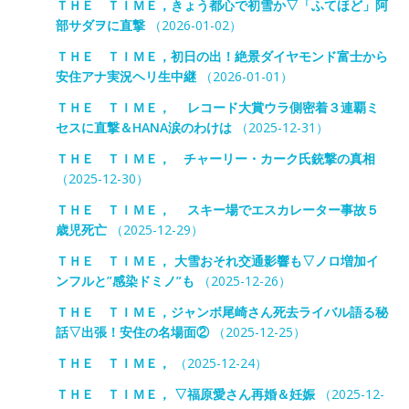
ＴＨＥ ＴＩＭＥ，きょう都心で初雪か▽「ふてほど」阿
部サダヲに直撃
（2026-01-02）
ＴＨＥ ＴＩＭＥ，初日の出！絶景ダイヤモンド富士から
安住アナ実況ヘリ生中継
（2026-01-01）
ＴＨＥ ＴＩＭＥ， レコード大賞ウラ側密着３連覇ミ
セスに直撃＆HANA涙のわけは
（2025-12-31）
ＴＨＥ ＴＩＭＥ， チャーリー・カーク氏銃撃の真相
（2025-12-30）
ＴＨＥ ＴＩＭＥ， スキー場でエスカレーター事故５
歳児死亡
（2025-12-29）
ＴＨＥ ＴＩＭＥ， 大雪おそれ交通影響も▽ノロ増加イ
ンフルと”感染ドミノ”も
（2025-12-26）
ＴＨＥ ＴＩＭＥ，ジャンボ尾崎さん死去ライバル語る秘
話▽出張！安住の名場面②
（2025-12-25）
ＴＨＥ ＴＩＭＥ，
（2025-12-24）
ＴＨＥ ＴＩＭＥ， ▽福原愛さん再婚＆妊娠
（2025-12-