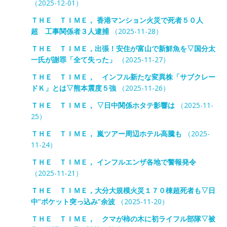
（2025-12-01）
ＴＨＥ ＴＩＭＥ， 香港マンション火災で死者５０人
超 工事関係者３人逮捕
（2025-11-28）
ＴＨＥ ＴＩＭＥ，出張！安住が富山で新鮮魚を▽国分太
一氏が謝罪「全て失った」
（2025-11-27）
ＴＨＥ ＴＩＭＥ， インフル新たな変異株「サブクレー
ドＫ」とは▽熊本震度５強
（2025-11-26）
ＴＨＥ ＴＩＭＥ， ▽日中関係ホタテ影響は
（2025-11-
25）
ＴＨＥ ＴＩＭＥ， 嵐ツアー周辺ホテル高騰も
（2025-
11-24）
ＴＨＥ ＴＩＭＥ， インフルエンザ各地で警報発令
（2025-11-21）
ＴＨＥ ＴＩＭＥ，大分大規模火災１７０棟超死者も▽日
中”ポケット突っ込み”余波
（2025-11-20）
ＴＨＥ ＴＩＭＥ， クマが柿の木に初ライフル部隊▽被