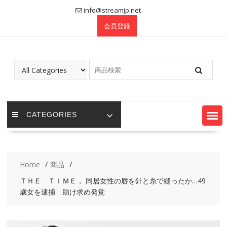
Skip
info@streamjp.net
to
会員登録
content
CATEGORIES
Home
商品
ＴＨＥ ＴＩＭＥ， 同居女性の唇を針と糸で縫ったか…49
歳女を逮捕 助け求め発覚