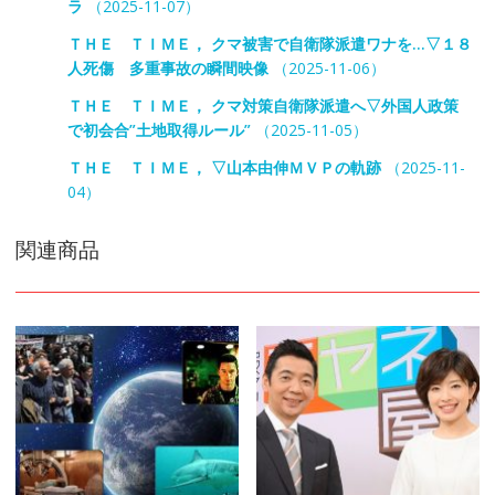
ラ
（2025-11-07）
ＴＨＥ ＴＩＭＥ， クマ被害で自衛隊派遣ワナを…▽１８
人死傷 多重事故の瞬間映像
（2025-11-06）
ＴＨＥ ＴＩＭＥ， クマ対策自衛隊派遣へ▽外国人政策
で初会合”土地取得ルール”
（2025-11-05）
ＴＨＥ ＴＩＭＥ， ▽山本由伸ＭＶＰの軌跡
（2025-11-
04）
関連商品