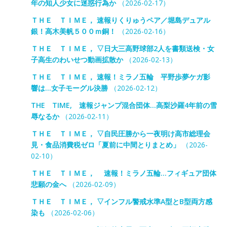
年の知人少女に迷惑行為か
（2026-02-17）
ＴＨＥ ＴＩＭＥ， 速報りくりゅうペア／堀島デュアル
銀！高木美帆５００ｍ銅！
（2026-02-16）
ＴＨＥ ＴＩＭＥ， ▽日大三高野球部2人を書類送検・女
子高生のわいせつ動画拡散か
（2026-02-13）
ＴＨＥ ＴＩＭＥ， 速報！ミラノ五輪 平野歩夢ケガ影
響は…女子モーグル決勝
（2026-02-12）
THE TIME, 速報ジャンプ混合団体…高梨沙羅4年前の雪
辱なるか
（2026-02-11）
ＴＨＥ ＴＩＭＥ， ▽自民圧勝から一夜明け高市総理会
見・食品消費税ゼロ「夏前に中間とりまとめ」
（2026-
02-10）
ＴＨＥ ＴＩＭＥ， 速報！ミラノ五輪…フィギュア団体
悲願の金へ
（2026-02-09）
ＴＨＥ ＴＩＭＥ， ▽インフル警戒水準A型とB型両方感
染も
（2026-02-06）