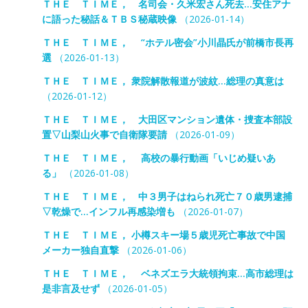
ＴＨＥ ＴＩＭＥ， 名司会・久米宏さん死去…安住アナ
に語った秘話＆ＴＢＳ秘蔵映像
（2026-01-14）
ＴＨＥ ＴＩＭＥ， “ホテル密会”小川晶氏が前橋市長再
選
（2026-01-13）
ＴＨＥ ＴＩＭＥ， 衆院解散報道が波紋…総理の真意は
（2026-01-12）
ＴＨＥ ＴＩＭＥ， 大田区マンション遺体・捜査本部設
置▽山梨山火事で自衛隊要請
（2026-01-09）
ＴＨＥ ＴＩＭＥ， 高校の暴行動画「いじめ疑いあ
る」
（2026-01-08）
ＴＨＥ ＴＩＭＥ， 中３男子はねられ死亡７０歳男逮捕
▽乾燥で…インフル再感染増も
（2026-01-07）
ＴＨＥ ＴＩＭＥ， 小樽スキー場５歳児死亡事故で中国
メーカー独自直撃
（2026-01-06）
ＴＨＥ ＴＩＭＥ， ベネズエラ大統領拘束…高市総理は
是非言及せず
（2026-01-05）