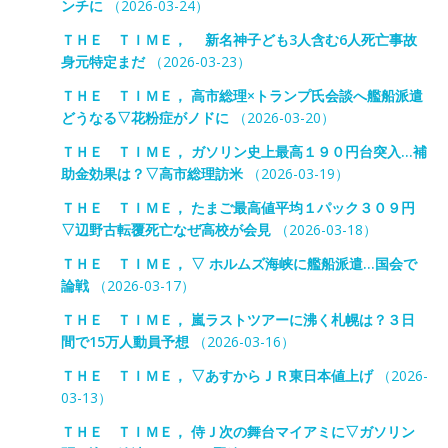
ンチに
（2026-03-24）
ＴＨＥ ＴＩＭＥ， 新名神子ども3人含む6人死亡事故
身元特定まだ
（2026-03-23）
ＴＨＥ ＴＩＭＥ， 高市総理×トランプ氏会談へ艦船派遣
どうなる▽花粉症がノドに
（2026-03-20）
ＴＨＥ ＴＩＭＥ， ガソリン史上最高１９０円台突入…補
助金効果は？▽高市総理訪米
（2026-03-19）
ＴＨＥ ＴＩＭＥ， たまご最高値平均１パック３０９円
▽辺野古転覆死亡なぜ高校が会見
（2026-03-18）
ＴＨＥ ＴＩＭＥ， ▽ ホルムズ海峡に艦船派遣…国会で
論戦
（2026-03-17）
ＴＨＥ ＴＩＭＥ， 嵐ラストツアーに沸く札幌は？３日
間で15万人動員予想
（2026-03-16）
ＴＨＥ ＴＩＭＥ， ▽あすからＪＲ東日本値上げ
（2026-
03-13）
ＴＨＥ ＴＩＭＥ， 侍Ｊ次の舞台マイアミに▽ガソリン