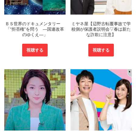
ＢＳ世界のドキュメンタリー
ミヤネ屋【辺野古転覆事故で学
「“拒否権”を問う ―国連改革
校側が保護者説明会▽春は新た
のゆくえ―」
な詐欺に注意】
視聴する
視聴する