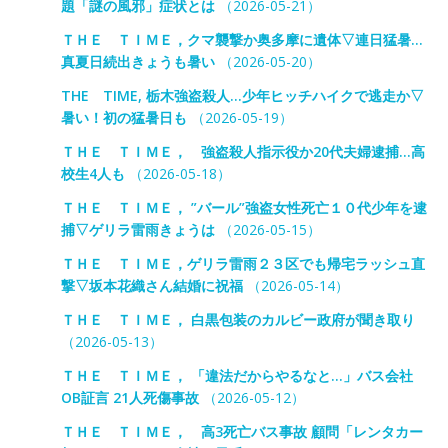
題「謎の風邪」症状とは
（2026-05-21）
ＴＨＥ ＴＩＭＥ，クマ襲撃か奥多摩に遺体▽連日猛暑…
真夏日続出きょうも暑い
（2026-05-20）
THE TIME, 栃木強盗殺人…少年ヒッチハイクで逃走か▽
暑い！初の猛暑日も
（2026-05-19）
ＴＨＥ ＴＩＭＥ， 強盗殺人指示役か20代夫婦逮捕…高
校生4人も
（2026-05-18）
ＴＨＥ ＴＩＭＥ， ”バール”強盗女性死亡１０代少年を逮
捕▽ゲリラ雷雨きょうは
（2026-05-15）
ＴＨＥ ＴＩＭＥ，ゲリラ雷雨２３区でも帰宅ラッシュ直
撃▽坂本花織さん結婚に祝福
（2026-05-14）
ＴＨＥ ＴＩＭＥ， 白黒包装のカルビー政府が聞き取り
（2026-05-13）
ＴＨＥ ＴＩＭＥ， 「違法だからやるなと…」バス会社
OB証言 21人死傷事故
（2026-05-12）
ＴＨＥ ＴＩＭＥ， 高3死亡バス事故 顧問「レンタカー