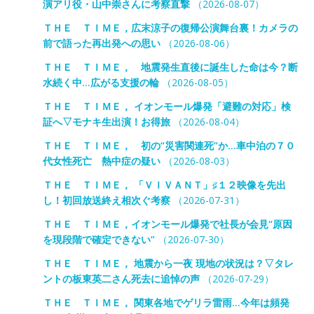
演アリ役・山中崇さんに考察直撃
（2026-08-07）
ＴＨＥ ＴＩＭＥ，広末涼子の復帰公演舞台裏！カメラの
前で語った再出発への思い
（2026-08-06）
ＴＨＥ ＴＩＭＥ， 地震発生直後に誕生した命は今？断
水続く中…広がる支援の輪
（2026-08-05）
ＴＨＥ ＴＩＭＥ， イオンモール爆発「避難の対応」検
証へ▽モナキ生出演！お得旅
（2026-08-04）
ＴＨＥ ＴＩＭＥ， 初の“災害関連死”か…車中泊の７０
代女性死亡 熱中症の疑い
（2026-08-03）
ＴＨＥ ＴＩＭＥ， 「ＶＩＶＡＮＴ」♯１２映像を先出
し！初回放送終え相次ぐ考察
（2026-07-31）
ＴＨＥ ＴＩＭＥ，イオンモール爆発で社長が会見“原因
を現段階で確定できない”
（2026-07-30）
ＴＨＥ ＴＩＭＥ， 地震から一夜 現地の状況は？▽タレ
ントの板東英二さん死去に追悼の声
（2026-07-29）
ＴＨＥ ＴＩＭＥ， 関東各地でゲリラ雷雨…今年は頻発