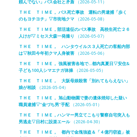
頼んでない」バス会社と矛盾
（2026-05-11）
ＴＨＥ ＴＩＭＥ， バス死亡事故 運転の男逮捕「歩く
のもヨチヨチ」▽市街地クマ
（2026-05-08）
ＴＨＥ ＴＩＭＥ，部活遠征のバス事故 高校生死亡２６
人けが▽ミセス大森一発撮り
（2026-05-07）
ＴＨＥ ＴＩＭＥ， ハンタウイルス３人死亡の客船内部
は▽秋田今年初クマ人身被害
（2026-05-06）
ＴＨＥ ＴＩＭＥ， 強風被害各地で…都内真夏日▽安住&
子ども100人シマエナガ体操
（2026-05-05）
ＴＨＥ ＴＩＭＥ， 大阪母娘殺害「別れてもらえない」
娘が相談
（2026-05-04）
ＴＨＥ ＴＩＭＥ， 旭山動物園で妻の遺体焼却した疑い
職員逮捕▽“金づち男”手配
（2026-05-01）
ＴＨＥ ＴＩＭＥ，ハンマー男立てこもり警察自宅突入も
男逃走▽日村に設楽エール
（2026-04-30）
ＴＨＥ ＴＩＭＥ， 都内で金塊強盗＆「４億円窃盗」被