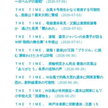
ーボベルデの善戦”
（2026-07-06）
ＴＨＥ ＴＩＭＥ， 台風９号発生かなり発達する可能性
も…進路は？週末大雨に警戒
（2026-07-03）
ＴＨＥ ＴＩＭＥ， 母娘遺体発見・父親は逮捕前服毒
か 逃げた長男「襲われた」
（2026-07-02）
ＴＨＥ ＴＩＭＥ， 速報 森安ジャパンの全選手が語る
Ｗ杯“熱戦の舞台裏”４年後は
（2026-07-01）
ＴＨＥ ＴＩＭＥ， 速報！森保Jが王国「ブラジル」に挑
む 勝敗わけたカギは詳報
（2026-06-30）
ＴＨＥ ＴＩＭＥ， 美輪明宏さん死去 最後の言葉は
「ありがとう」各界の追悼の声
（2026-06-29）
ＴＨＥ ＴＩＭＥ， W台風で列島大荒れ週末に関東直撃の
恐れ…新幹線運休の可能性
（2026-06-26）
ＴＨＥ ＴＩＭＥ，W台風が本州接近へ週末は関東にも▽
小学校火災「洗濯物を」
（2026-06-25）
ＴＨＥ ＴＩＭＥ， 神戸冷凍庫に切断遺体…元妻（５