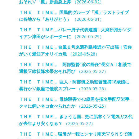
おそれ▽「嵐」新曲急上昇
（2026-06-02）
ＴＨＥ ＴＩＭＥ， 国民的グループ「嵐」ラストライブ
に各地から「ありがとう」
（2026-06-01）
ＴＨＥ ＴＩＭＥ，バレー男子代表逮捕…大麻所持か▽ダ
イアン津田がレポーターに
（2026-05-29）
ＴＨＥ ＴＩＭＥ，台風６号来週列島接近か▽出張！安住
がいく愛知アオリイカ漁
（2026-05-28）
ＴＨＥ ＴＩＭＥ， 阿部監督”涙の辞任”長女ＡＩ相談で
通報▽線状降水帯おそれ再び
（2026-05-27）
ＴＨＥ ＴＩＭＥ， 巨人・阿部慎之助監督逮捕18歳娘に
暴行か▽銀座で催涙スプレー
（2026-05-26）
ＴＨＥ ＴＩＭＥ， 母娘殺害で42歳男を指名手配▽岩手
クマに飼いネコ食べられたか
（2026-05-25）
ＴＨＥ ＴＩＭＥ， きょうも雨…更に肌寒く▽電気ガス代
が去年より安くなる？
（2026-05-22）
ＴＨＥ ＴＩＭＥ，猛暑が一転ヒンヤリ雨天▽ＳＮＳで話