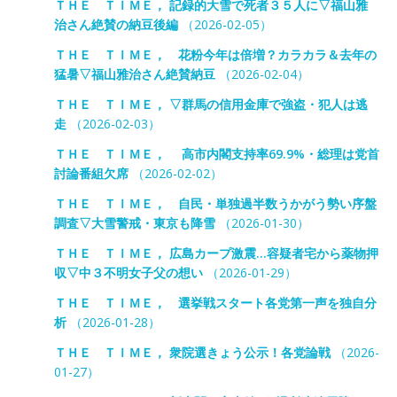
ＴＨＥ ＴＩＭＥ， 記録的大雪で死者３５人に▽福山雅
治さん絶賛の納豆後編
（2026-02-05）
ＴＨＥ ＴＩＭＥ， 花粉今年は倍増？カラカラ＆去年の
猛暑▽福山雅治さん絶賛納豆
（2026-02-04）
ＴＨＥ ＴＩＭＥ， ▽群馬の信用金庫で強盗・犯人は逃
走
（2026-02-03）
ＴＨＥ ＴＩＭＥ， 高市内閣支持率69.9%・総理は党首
討論番組欠席
（2026-02-02）
ＴＨＥ ＴＩＭＥ， 自民・単独過半数うかがう勢い序盤
調査▽大雪警戒・東京も降雪
（2026-01-30）
ＴＨＥ ＴＩＭＥ， 広島カープ激震…容疑者宅から薬物押
収▽中３不明女子父の想い
（2026-01-29）
ＴＨＥ ＴＩＭＥ， 選挙戦スタート各党第一声を独自分
析
（2026-01-28）
ＴＨＥ ＴＩＭＥ， 衆院選きょう公示！各党論戦
（2026-
01-27）