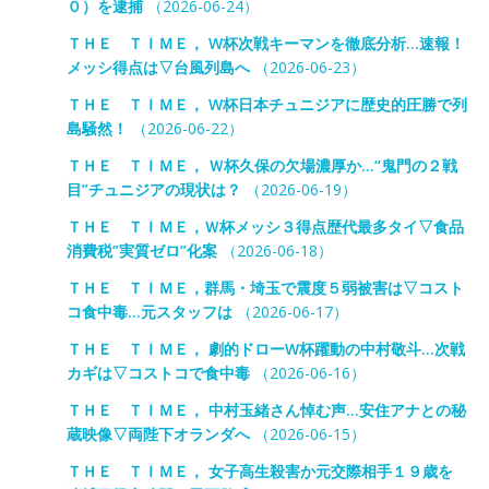
０）を逮捕
（2026-06-24）
ＴＨＥ ＴＩＭＥ， W杯次戦キーマンを徹底分析…速報！
メッシ得点は▽台風列島へ
（2026-06-23）
ＴＨＥ ＴＩＭＥ， W杯日本チュニジアに歴史的圧勝で列
島騒然！
（2026-06-22）
ＴＨＥ ＴＩＭＥ， Ｗ杯久保の欠場濃厚か…“鬼門の２戦
目”チュニジアの現状は？
（2026-06-19）
ＴＨＥ ＴＩＭＥ，Ｗ杯メッシ３得点歴代最多タイ▽食品
消費税”実質ゼロ”化案
（2026-06-18）
ＴＨＥ ＴＩＭＥ，群馬・埼玉で震度５弱被害は▽コスト
コ食中毒…元スタッフは
（2026-06-17）
ＴＨＥ ＴＩＭＥ， 劇的ドローW杯躍動の中村敬斗…次戦
カギは▽コストコで食中毒
（2026-06-16）
ＴＨＥ ＴＩＭＥ， 中村玉緒さん悼む声…安住アナとの秘
蔵映像▽両陛下オランダへ
（2026-06-15）
ＴＨＥ ＴＩＭＥ， 女子高生殺害か元交際相手１９歳を