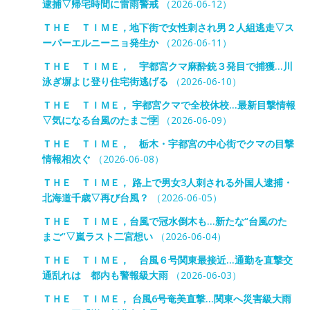
逮捕▽帰宅時間に雷雨警戒
（2026-06-12）
ＴＨＥ ＴＩＭＥ，地下街で女性刺され男２人組逃走▽ス
ーパーエルニーニョ発生か
（2026-06-11）
ＴＨＥ ＴＩＭＥ， 宇都宮クマ麻酔銃３発目で捕獲…川
泳ぎ塀よじ登り住宅街逃げる
（2026-06-10）
ＴＨＥ ＴＩＭＥ， 宇都宮クマで全校休校…最新目撃情報
▽気になる台風のたまご🈑
（2026-06-09）
ＴＨＥ ＴＩＭＥ， 栃木・宇都宮の中心街でクマの目撃
情報相次ぐ
（2026-06-08）
ＴＨＥ ＴＩＭＥ， 路上で男女3人刺される外国人逮捕・
北海道千歳▽再び台風？
（2026-06-05）
ＴＨＥ ＴＩＭＥ，台風で冠水倒木も…新たな“台風のた
まご”▽嵐ラスト二宮想い
（2026-06-04）
ＴＨＥ ＴＩＭＥ， 台風６号関東最接近…通勤を直撃交
通乱れは 都内も警報級大雨
（2026-06-03）
ＴＨＥ ＴＩＭＥ， 台風6号奄美直撃…関東へ災害級大雨