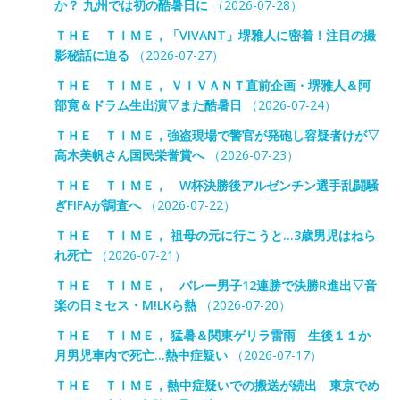
か？ 九州では初の酷暑日に
（2026-07-28）
ＴＨＥ ＴＩＭＥ，「VIVANT」堺雅人に密着！注目の撮
影秘話に迫る
（2026-07-27）
ＴＨＥ ＴＩＭＥ， ＶＩＶＡＮＴ直前企画・堺雅人＆阿
部寛＆ドラム生出演▽また酷暑日
（2026-07-24）
ＴＨＥ ＴＩＭＥ，強盗現場で警官が発砲し容疑者けが▽
高木美帆さん国民栄誉賞へ
（2026-07-23）
ＴＨＥ ＴＩＭＥ， W杯決勝後アルゼンチン選手乱闘騒
ぎFIFAが調査へ
（2026-07-22）
ＴＨＥ ＴＩＭＥ， 祖母の元に行こうと…3歳男児はねら
れ死亡
（2026-07-21）
ＴＨＥ ＴＩＭＥ， バレー男子12連勝で決勝R進出▽音
楽の日ミセス・M!LKら熱
（2026-07-20）
ＴＨＥ ＴＩＭＥ， 猛暑＆関東ゲリラ雷雨 生後１１か
月男児車内で死亡…熱中症疑い
（2026-07-17）
ＴＨＥ ＴＩＭＥ，熱中症疑いでの搬送が続出 東京でめ