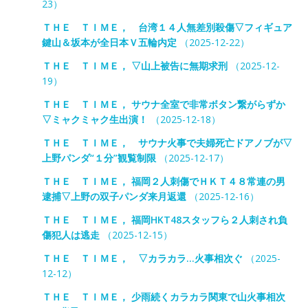
23）
ＴＨＥ ＴＩＭＥ， 台湾１４人無差別殺傷▽フィギュア
鍵山＆坂本が全日本Ｖ五輪内定
（2025-12-22）
ＴＨＥ ＴＩＭＥ， ▽山上被告に無期求刑
（2025-12-
19）
ＴＨＥ ＴＩＭＥ， サウナ全室で非常ボタン繋がらずか
▽ミャクミャク生出演！
（2025-12-18）
ＴＨＥ ＴＩＭＥ， サウナ火事で夫婦死亡ドアノブが▽
上野パンダ“１分”観覧制限
（2025-12-17）
ＴＨＥ ＴＩＭＥ， 福岡２人刺傷でＨＫＴ４８常連の男
逮捕▽上野の双子パンダ来月返還
（2025-12-16）
ＴＨＥ ＴＩＭＥ， 福岡HKT48スタッフら２人刺され負
傷犯人は逃走
（2025-12-15）
ＴＨＥ ＴＩＭＥ， ▽カラカラ…火事相次ぐ
（2025-
12-12）
ＴＨＥ ＴＩＭＥ， 少雨続くカラカラ関東で山火事相次