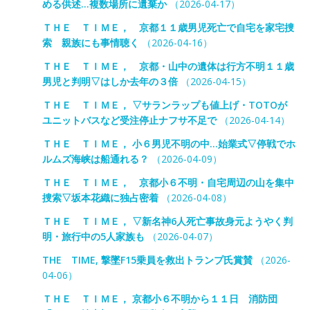
める供述…複数場所に遺棄か
（2026-04-17）
ＴＨＥ ＴＩＭＥ， 京都１１歳男児死亡で自宅を家宅捜
索 親族にも事情聴く
（2026-04-16）
ＴＨＥ ＴＩＭＥ， 京都・山中の遺体は行方不明１１歳
男児と判明▽はしか去年の３倍
（2026-04-15）
ＴＨＥ ＴＩＭＥ， ▽サランラップも値上げ・TOTOが
ユニットバスなど受注停止ナフサ不足で
（2026-04-14）
ＴＨＥ ＴＩＭＥ， 小６男児不明の中…始業式▽停戦でホ
ルムズ海峡は船通れる？
（2026-04-09）
ＴＨＥ ＴＩＭＥ， 京都小６不明・自宅周辺の山を集中
捜索▽坂本花織に独占密着
（2026-04-08）
ＴＨＥ ＴＩＭＥ， ▽新名神6人死亡事故身元ようやく判
明・旅行中の5人家族も
（2026-04-07）
THE TIME, 撃墜F15乗員を救出トランプ氏賞賛
（2026-
04-06）
ＴＨＥ ＴＩＭＥ， 京都小６不明から１１日 消防団