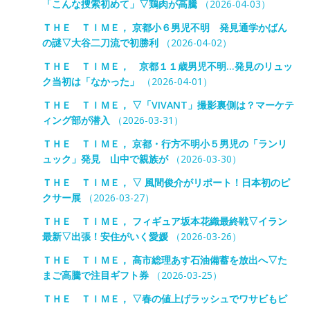
「こんな捜索初めて」▽鶏肉が高騰
（2026-04-03）
ＴＨＥ ＴＩＭＥ， 京都小６男児不明 発見通学かばん
の謎▽大谷二刀流で初勝利
（2026-04-02）
ＴＨＥ ＴＩＭＥ， 京都１１歳男児不明…発見のリュッ
ク当初は「なかった」
（2026-04-01）
ＴＨＥ ＴＩＭＥ， ▽「VIVANT」撮影裏側は？マーケテ
ィング部が潜入
（2026-03-31）
ＴＨＥ ＴＩＭＥ， 京都・行方不明小５男児の「ランリ
ュック」発見 山中で親族が
（2026-03-30）
ＴＨＥ ＴＩＭＥ， ▽ 風間俊介がリポート！日本初のピ
クサー展
（2026-03-27）
ＴＨＥ ＴＩＭＥ， フィギュア坂本花織最終戦▽イラン
最新▽出張！安住がいく愛媛
（2026-03-26）
ＴＨＥ ＴＩＭＥ， 高市総理あす石油備蓄を放出へ▽た
まご高騰で注目ギフト券
（2026-03-25）
ＴＨＥ ＴＩＭＥ， ▽春の値上げラッシュでワサビもピ