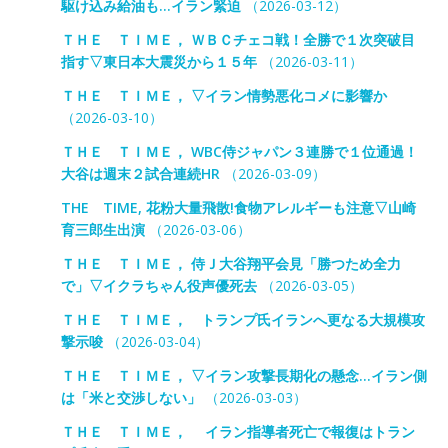
駆け込み給油も…イラン緊迫
（2026-03-12）
ＴＨＥ ＴＩＭＥ， ＷＢＣチェコ戦！全勝で１次突破目
指す▽東日本大震災から１５年
（2026-03-11）
ＴＨＥ ＴＩＭＥ， ▽イラン情勢悪化コメに影響か
（2026-03-10）
ＴＨＥ ＴＩＭＥ， WBC侍ジャパン３連勝で１位通過！
大谷は週末２試合連続HR
（2026-03-09）
THE TIME, 花粉大量飛散!食物アレルギーも注意▽山崎
育三郎生出演
（2026-03-06）
ＴＨＥ ＴＩＭＥ， 侍Ｊ大谷翔平会見「勝つため全力
で」▽イクラちゃん役声優死去
（2026-03-05）
ＴＨＥ ＴＩＭＥ， トランプ氏イランへ更なる大規模攻
撃示唆
（2026-03-04）
ＴＨＥ ＴＩＭＥ， ▽イラン攻撃長期化の懸念…イラン側
は「米と交渉しない」
（2026-03-03）
ＴＨＥ ＴＩＭＥ， イラン指導者死亡で報復はトラン