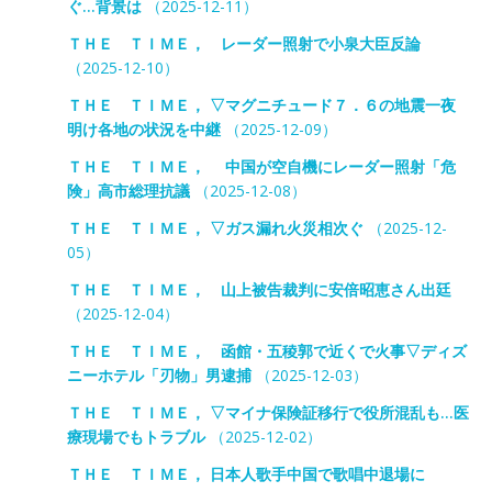
ぐ…背景は
（2025-12-11）
ＴＨＥ ＴＩＭＥ， レーダー照射で小泉大臣反論
（2025-12-10）
ＴＨＥ ＴＩＭＥ， ▽マグニチュード７．６の地震一夜
明け各地の状況を中継
（2025-12-09）
ＴＨＥ ＴＩＭＥ， 中国が空自機にレーダー照射「危
険」高市総理抗議
（2025-12-08）
ＴＨＥ ＴＩＭＥ， ▽ガス漏れ火災相次ぐ
（2025-12-
05）
ＴＨＥ ＴＩＭＥ， 山上被告裁判に安倍昭恵さん出廷
（2025-12-04）
ＴＨＥ ＴＩＭＥ， 函館・五稜郭で近くで火事▽ディズ
ニーホテル「刃物」男逮捕
（2025-12-03）
ＴＨＥ ＴＩＭＥ， ▽マイナ保険証移行で役所混乱も…医
療現場でもトラブル
（2025-12-02）
ＴＨＥ ＴＩＭＥ， 日本人歌手中国で歌唱中退場に