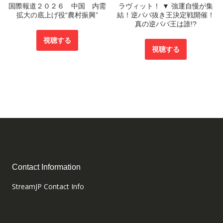
国際報道２０２６ 中国 内需
ラヴィット！ ▼ 強運自慢が集
拡大の底上げ役“農村振興”
結！逆ババ抜き王決定戦開催！
真の逆ババ王は誰!?
視聴する
視聴する
Contact Information
StreamJP Contact Info