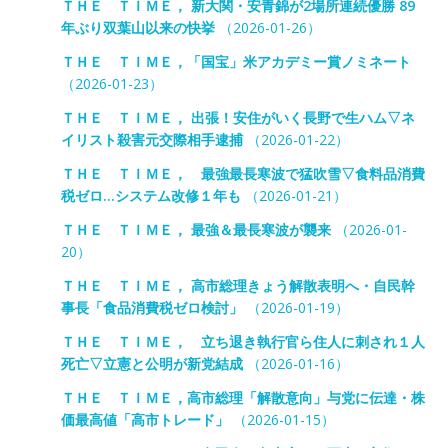
ＴＨＥ ＴＩＭＥ， 新大関・安青錦が2場所連続優勝 89
年ぶり双葉山以来の快挙
（2026-01-26）
ＴＨＥ ＴＩＭＥ，「国宝」米アカデミー賞ノミネート
（2026-01-23）
ＴＨＥ ＴＩＭＥ， 出張！安住がいく長野で生ハム▽ネ
イリスト殺害元交際相手逮捕
（2026-01-22）
ＴＨＥ ＴＩＭＥ， 最強最長寒波で猛吹雪▽食料品消費
税ゼロ…システム改修１年も
（2026-01-21）
ＴＨＥ ＴＩＭＥ， 最強＆最長寒波が襲来
（2026-01-
20）
ＴＨＥ ＴＩＭＥ， 高市総理きょう解散表明へ・自民幹
事長「食品消費税ゼロ検討」
（2026-01-19）
ＴＨＥ ＴＩＭＥ， 立ち退き執行官ら住人に刺され１人
死亡▽立憲と公明が新党結成
（2026-01-16）
ＴＨＥ ＴＩＭＥ，高市総理「解散意向」与党に伝達・株
価最高値「高市トレード」
（2026-01-15）