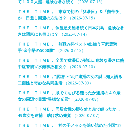
て１００人超…危険な暑さ続く
（2026-07-16）
ＴＨＥ ＴＩＭＥ， 東京で初の「猛暑日」＆「熱帯夜」
か 日差し回避の方法は？
（2026-07-15）
ＴＨＥ ＴＩＭＥ， 体温超え酷暑続く日本列島…危険な暑
さは関東にも備えは？
（2026-07-14）
ＴＨＥ ＴＩＭＥ， 熱戦W杯ベスト4出揃う▽武豊騎
手“金字塔の5000勝”
（2026-07-13）
ＴＨＥ ＴＩＭＥ， 全国で猛暑日が続出…危険な暑さに熱
中症警戒▽水難事故相次ぐ
（2026-07-10）
ＴＨＥ ＴＩＭＥ，“唇縫いつけ”逮捕の女の謎…知人語る
二面性と奇妙な共同生活
（2026-07-09）
ＴＨＥ ＴＩＭＥ， 糸でくちびる縫ったか逮捕の４９歳
女の周辺で目撃“異様な光景”
（2026-07-08）
ＴＨＥ ＴＩＭＥ， 同居女性の唇を針と糸で縫ったか…
49歳女を逮捕 助け求め発覚
（2026-07-07）
ＴＨＥ ＴＩＭＥ， 神の子メッシを追い詰めた小国“カ