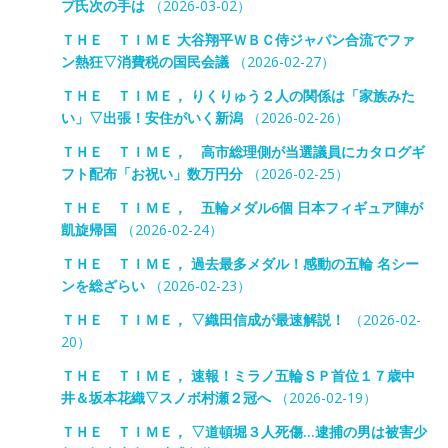
プ氏次の手は
（2026-03-02）
ＴＨＥ ＴＩＭＥ 大谷翔平ＷＢＣ侍ジャパン合流でファ
ン熱狂▽消費税の国民会議
（2026-02-27）
ＴＨＥ ＴＩＭＥ， りくりゅう２人の関係は「家族みた
い」▽出張！安住がいく新潟
（2026-02-26）
ＴＨＥ ＴＩＭＥ， 高市総理側が当選議員にカタログギ
フト配布「お祝い」数万円分
（2026-02-25）
ＴＨＥ ＴＩＭＥ， 五輪メダル6個 日本フィギュア陣が
凱旋帰国
（2026-02-24）
ＴＨＥ ＴＩＭＥ， 過去最多メダル！感動の五輪 名シー
ンを総ざらい
（2026-02-23）
ＴＨＥ ＴＩＭＥ， ▽織田信成が最速解説！
（2026-02-
20）
ＴＨＥ ＴＩＭＥ， 速報！ミラノ五輪ＳＰ首位１７歳中
井＆坂本花織▽スノボ村瀬２冠へ
（2026-02-19）
ＴＨＥ ＴＩＭＥ， ▽道頓堀３人死傷…逮捕の男は被害少