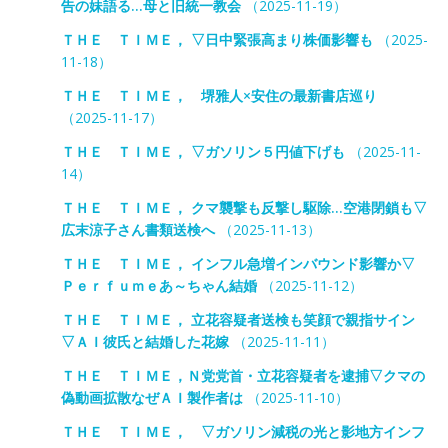
告の妹語る…母と旧統一教会
（2025-11-19）
ＴＨＥ ＴＩＭＥ， ▽日中緊張高まり株価影響も
（2025-
11-18）
ＴＨＥ ＴＩＭＥ， 堺雅人×安住の最新書店巡り
（2025-11-17）
ＴＨＥ ＴＩＭＥ， ▽ガソリン５円値下げも
（2025-11-
14）
ＴＨＥ ＴＩＭＥ， クマ襲撃も反撃し駆除…空港閉鎖も▽
広末涼子さん書類送検へ
（2025-11-13）
ＴＨＥ ＴＩＭＥ， インフル急増インバウンド影響か▽
Ｐｅｒｆｕｍｅあ～ちゃん結婚
（2025-11-12）
ＴＨＥ ＴＩＭＥ， 立花容疑者送検も笑顔で親指サイン
▽ＡＩ彼氏と結婚した花嫁
（2025-11-11）
ＴＨＥ ＴＩＭＥ，Ｎ党党首・立花容疑者を逮捕▽クマの
偽動画拡散なぜＡＩ製作者は
（2025-11-10）
ＴＨＥ ＴＩＭＥ， ▽ガソリン減税の光と影地方インフ