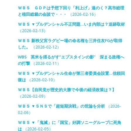
ＷＢＳ ＧＤＰは予想下回り「利上げ」遠のく？高市総理
と植田総裁の会談で・・・
（2026-02-16）
ＷＢＳ ▼プルデンシャル不正問題…いま内部は？追跡取材
（2026-02-13）
ＷＢＳ 新秩父宮ラグビー場の命名権を三井住友FGが取得
した。
（2026-02-12）
WBS 英米を揺るがす”エプスタインの影” 深まる政権へ
の打撃
（2026-02-11）
ＷＢＳ ▼プルデンシャル生命が第三者委員会設置…信頼回
復は
（2026-02-10）
ＷＢＳ【自民党が歴史的大勝で今後の経済政策は？】
（2026-02-09）
ＷＢＳ ▼ＳＮＳで「超短期決戦」の世論を分析
（2026-
02-06）
ＷＢＳ ▼「鬼滅」に「国宝」好調ソニーグループに死角
は
（2026-02-05）