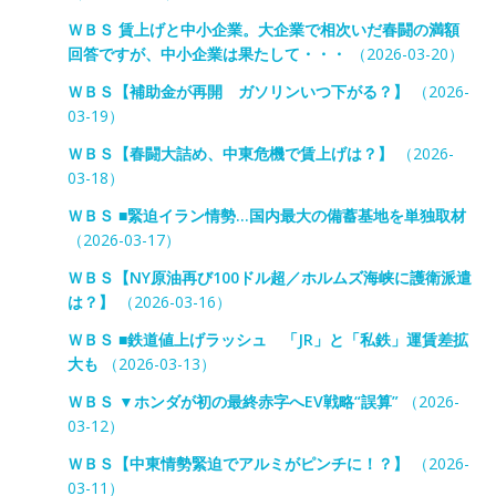
ＷＢＳ 賃上げと中小企業。大企業で相次いだ春闘の満額
回答ですが、中小企業は果たして・・・
（2026-03-20）
ＷＢＳ【補助金が再開 ガソリンいつ下がる？】
（2026-
03-19）
ＷＢＳ【春闘大詰め、中東危機で賃上げは？】
（2026-
03-18）
ＷＢＳ ■緊迫イラン情勢…国内最大の備蓄基地を単独取材
（2026-03-17）
ＷＢＳ【NY原油再び100ドル超／ホルムズ海峡に護衛派遣
は？】
（2026-03-16）
ＷＢＳ ■鉄道値上げラッシュ 「JR」と「私鉄」運賃差拡
大も
（2026-03-13）
ＷＢＳ ▼ホンダが初の最終赤字へEV戦略“誤算”
（2026-
03-12）
ＷＢＳ【中東情勢緊迫でアルミがピンチに！？】
（2026-
03-11）