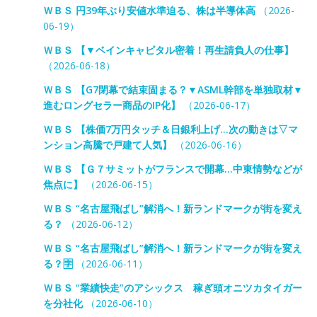
ＷＢＳ 円39年ぶり安値水準迫る、株は半導体高
（2026-
06-19）
ＷＢＳ 【▼ベインキャピタル密着！再生請負人の仕事】
（2026-06-18）
ＷＢＳ 【G7閉幕で結束固まる？▼ASML幹部を単独取材▼
進むロングセラー商品のIP化】
（2026-06-17）
ＷＢＳ 【株価7万円タッチ＆日銀利上げ…次の動きは▽マ
ンション高騰で戸建て人気】
（2026-06-16）
ＷＢＳ 【Ｇ７サミットがフランスで開幕…中東情勢などが
焦点に】
（2026-06-15）
ＷＢＳ “名古屋飛ばし”解消へ！新ランドマークが街を変え
る？
（2026-06-12）
ＷＢＳ “名古屋飛ばし”解消へ！新ランドマークが街を変え
る？🈑
（2026-06-11）
ＷＢＳ “業績快走”のアシックス 稼ぎ頭オニツカタイガー
を分社化
（2026-06-10）