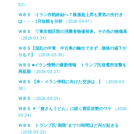
02）
ＷＢＳ イラン作戦終結へ？株価急上昇も景気の先行き
は・・・3月短観を分析
（2026-04-01）
ＷＢＳ ▽東京都区部の消費者物価発表。その先の物価高
（2026-03-31）
ＷＢＳ【混乱の中東 中古車の輸出できず…価格の値下が
りも？】
（2026-03-30）
ＷＢＳ ■イラン情勢の最新情報 トランプ氏発電所攻撃を
再延期
（2026-03-27）
ＷＢＳ 【米・イラン停戦に向けた交渉は…】
（2026-03-
26）
ＷＢＳ
（2026-03-25）
ＷＢＳ ▼「資さんうどん」に続く買収攻勢のワケ
（2026-
03-24）
ＷＢＳ トランプ氏”期限”まで10時間ほど何が起きる
（2026-03-23）