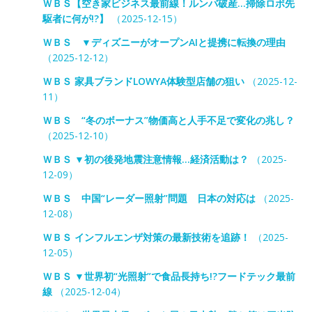
ＷＢＳ【空き家ビジネス最前線！ルンバ破産…掃除ロボ先
駆者に何が!?】
（2025-12-15）
ＷＢＳ ▼ディズニーがオープンAIと提携に転換の理由
（2025-12-12）
ＷＢＳ 家具ブランドLOWYA体験型店舗の狙い
（2025-12-
11）
ＷＢＳ “冬のボーナス”物価高と人手不足で変化の兆し？
（2025-12-10）
ＷＢＳ ▼初の後発地震注意情報…経済活動は？
（2025-
12-09）
ＷＢＳ 中国“レーダー照射”問題 日本の対応は
（2025-
12-08）
ＷＢＳ インフルエンザ対策の最新技術を追跡！
（2025-
12-05）
ＷＢＳ ▼世界初“光照射”で食品長持ち!?フードテック最前
線
（2025-12-04）