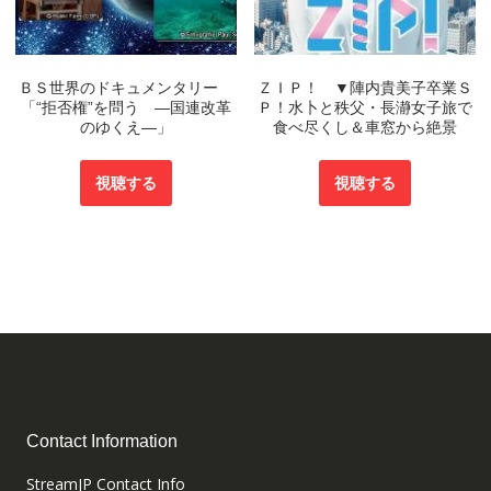
ＢＳ世界のドキュメンタリー
ＺＩＰ！ ▼陣内貴美子卒業Ｓ
「“拒否権”を問う ―国連改革
Ｐ！水卜と秩父・長瀞女子旅で
のゆくえ―」
食べ尽くし＆車窓から絶景
視聴する
視聴する
Contact Information
StreamJP Contact Info