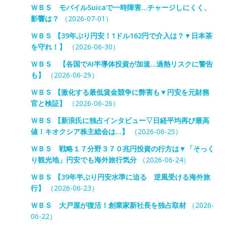
ＷＢＳ モバイルSuicaで一時障害…チャージしにくく、
影響は？
（2026-07-01）
ＷＢＳ 【39年ぶり円安！1ドル162円で介入は？▼日本茶
を守れ！】
（2026-06-30）
ＷＢＳ 【各国でAI半導体投資が加速…過熱リスクに警告
も】
（2026-06-29）
ＷＢＳ 【激化する最低賃金競争に弊害も▼円安を元財務
官と検証】
（2026-06-26）
ＷＢＳ 【新浪氏に独占インタビュー▽日経平均再び最高
値！キオクシア株主総会は…】
（2026-06-25）
ＷＢＳ 戦略１７分野３７０兆円投資の行方は▼「そっく
り観光地」円安でも海外旅行気分
（2026-06-24）
ＷＢＳ 【39年半ぶり円安水準に迫る 逆風受ける海外旅
行】
（2026-06-23）
ＷＢＳ 大戸屋が復活！創業家新社長を独占取材
（2026-
06-22）