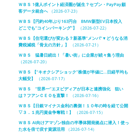
ＷＢＳ 1億人ポイント経済圏が誕生？セブン・PayPay顧
客データ統合へ
（2026-07-23）
ＷＢＳ【円約40年ぶり163円台 BMW新型EV日本投入
どこでも“コインパーキング”】
（2026-07-22）
ＷＢＳ【住宅選びが変わる？新基準“メンパ”▼どうなる消
費税減税「骨太の方針」】
（2026-07-21）
ＷＢＳ 猛暑日続出！「暑い街」に企業が続々集う理由
（2026-07-20）
ＷＢＳ 【“キオクシアショック”株価が半値に…日経平均も
大幅安】
（2026-07-17）
ＷＢＳ “世界一”エヌビディアが日本と連携強化 狙い
は？フアンＣＥＯを直撃！
（2026-07-16）
ＷＢＳ【日銀マイナス金利の裏側！１０年の時を経て公開
▽３．１兆円資金争奪戦！】
（2026-07-15）
ＷＢＳ AI向けアマゾン独自の半導体開発拠点に潜入！使っ
た水を倍で戻す資源活用
（2026-07-14）