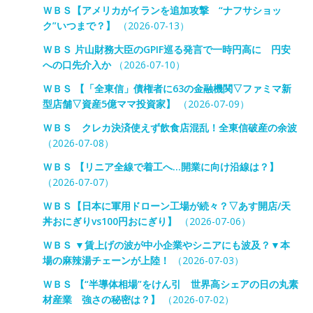
ＷＢＳ【アメリカがイランを追加攻撃 “ナフサショッ
ク”いつまで？】
（2026-07-13）
ＷＢＳ 片山財務大臣のGPIF巡る発言で一時円高に 円安
への口先介入か
（2026-07-10）
ＷＢＳ 【「全東信」債権者に63の金融機関▽ファミマ新
型店舗▽資産5億ママ投資家】
（2026-07-09）
ＷＢＳ クレカ決済使えず飲食店混乱！全東信破産の余波
（2026-07-08）
ＷＢＳ 【リニア全線で着工へ…開業に向け沿線は？】
（2026-07-07）
ＷＢＳ【日本に軍用ドローン工場が続々？▽あす開店/天
丼おにぎりvs100円おにぎり】
（2026-07-06）
ＷＢＳ ▼賃上げの波が中小企業やシニアにも波及？▼本
場の麻辣湯チェーンが上陸！
（2026-07-03）
ＷＢＳ 【“半導体相場”をけん引 世界高シェアの日の丸素
材産業 強さの秘密は？】
（2026-07-02）