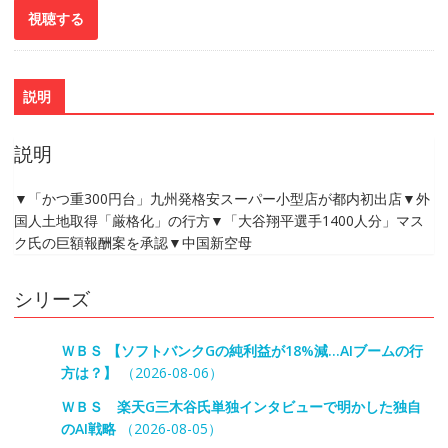
説明
説明
▼「かつ重300円台」九州発格安スーパー小型店が都内初出店▼外
国人土地取得「厳格化」の行方▼「大谷翔平選手1400人分」マス
ク氏の巨額報酬案を承認▼中国新空母
シリーズ
ＷＢＳ 【ソフトバンクGの純利益が18%減…AIブームの行
方は？】
（2026-08-06）
ＷＢＳ 楽天G三木谷氏単独インタビューで明かした独自
のAI戦略
（2026-08-05）