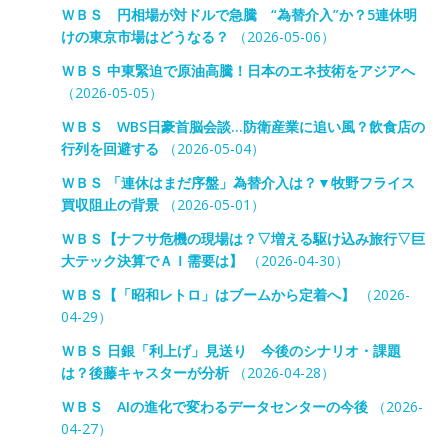
ＷＢＳ 円相場が対ドルで急騰 “為替介入”か？5連休明
けの東京市場はどうなる？
（2026-05-06）
ＷＢＳ 中東緊迫で原油高騰！日本のエネ技術をアジアへ
（2026-05-05）
ＷＢＳ WBS日豪首脳会談…防衛産業に追い風？飲食店の
行列を回避する
（2026-05-04）
ＷＢＳ 「連休はまだ序盤」為替介入は？▼牧野フライス
買収阻止の背景
（2026-05-01）
ＷＢＳ【ナフサ危機の現場は？▽増える駆け込み旅行▽巨
大テック決算でＡＩ需要は】
（2026-04-30）
ＷＢＳ【「昭和レトロ」はブームから定着へ】
（2026-
04-29）
ＷＢＳ 日銀「利上げ」見送り 今後のシナリオ・課題
は？後藤キャスターが分析
（2026-04-28）
ＷＢＳ AIの進化で変わるデータセンターの今後
（2026-
04-27）