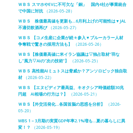
ＷＢＳ スマホやEVに不可欠な「銅」 国内4社が事業統合
で中国に対抗
（2026-05-28）
ＷＢＳ 株価最高値を更新も…6月利上げの可能性は▼JAL
不適切飲酒再び
（2026-05-27）
ＷＢＳ 【コメ生産に企業が続々参入▼ブルーカラー人材
争奪戦で驚きの採用方法も】
（2026-05-26）
ＷＢＳ【株価最高値に米イラン協議は▽独占取材“羽な
し”風力▽AIの“次の技術”】
（2026-05-25）
ＷＢＳ 高性能AIミュトスは脅威か？アンソロピック独自取
材
（2026-05-22）
ＷＢＳ 【エヌビディア最高益、キオクシア時価総額30兆
円超 AI相場の行方は？】
（2026-05-21）
ＷＢＳ【外交活発化…各国首脳の思惑を分析】
（2026-
05-20）
WBS 1－3月期の実質GDP年率2.1%増も…夏の暮らしに異
変！？
（2026-05-19）