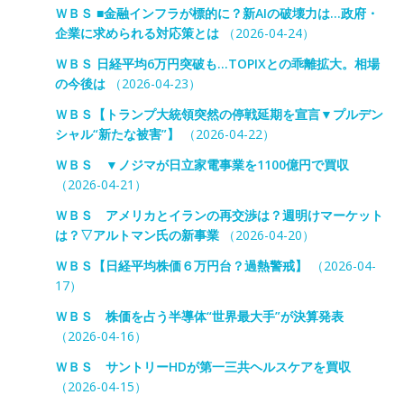
ＷＢＳ ■金融インフラが標的に？新AIの破壊力は…政府・
企業に求められる対応策とは
（2026-04-24）
ＷＢＳ 日経平均6万円突破も…TOPIXとの乖離拡大。相場
の今後は
（2026-04-23）
ＷＢＳ【トランプ大統領突然の停戦延期を宣言▼プルデン
シャル“新たな被害”】
（2026-04-22）
ＷＢＳ ▼ノジマが日立家電事業を1100億円で買収
（2026-04-21）
ＷＢＳ アメリカとイランの再交渉は？週明けマーケット
は？▽アルトマン氏の新事業
（2026-04-20）
ＷＢＳ【日経平均株価６万円台？過熱警戒】
（2026-04-
17）
ＷＢＳ 株価を占う半導体“世界最大手”が決算発表
（2026-04-16）
ＷＢＳ サントリーHDが第一三共ヘルスケアを買収
（2026-04-15）