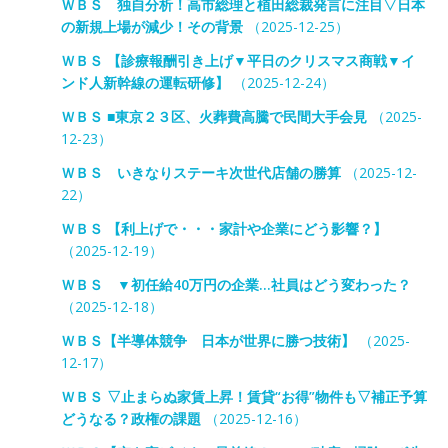
ＷＢＳ 独自分析！高市総理と植田総裁発言に注目▽日本
の新規上場が減少！その背景
（2025-12-25）
ＷＢＳ 【診療報酬引き上げ▼平日のクリスマス商戦▼イ
ンド人新幹線の運転研修】
（2025-12-24）
ＷＢＳ ■東京２３区、火葬費高騰で民間大手会見
（2025-
12-23）
ＷＢＳ いきなりステーキ次世代店舗の勝算
（2025-12-
22）
ＷＢＳ 【利上げで・・・家計や企業にどう影響？】
（2025-12-19）
ＷＢＳ ▼初任給40万円の企業…社員はどう変わった？
（2025-12-18）
ＷＢＳ【半導体競争 日本が世界に勝つ技術】
（2025-
12-17）
ＷＢＳ ▽止まらぬ家賃上昇！賃貸“お得”物件も▽補正予算
どうなる？政権の課題
（2025-12-16）