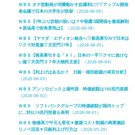
ＷＢＳ タテ型動画が消費動かす起爆剤に!?▽アップル開発
者会議で日本の大学生が快挙
（2026-06-09）
ＷＢＳ【7年ぶり訪朝の狙いは？中朝露3国関係を徹底解剖
▼原油高で街角景気は】
（2026-06-08）
ＷＢＳ 【ヤマダ・エディオン統合へ▽株高牽引AIで日本は
▽クマ対策服▽天安門37年】
（2026-06-05）
ＷＢＳ【株高牽引する「ＡＩ」日本の一手▽クマに負けな
い服▽天安門３７年大物民主派】
（2026-06-04）
ＷＢＳ【利上げはあるか？ 日銀・植田総裁の発言分析】
（2026-06-03）
ＷＢＳ アンソロピック上場申請 時価総額は160兆円規模
（2026-06-02）
ＷＢＳ ソフトバンクグループの時価総額が国内トップ
に…対仏14兆円投資も表明
（2026-06-01）
ＷＢＳ 物価高で中元も変化▼建築コスト削減の商業施設
リノベ活況▼日銀利上げ行方は
（2026-05-29）