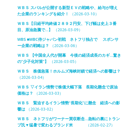
ＷＢＳ スバルが公開する新型ＥＶの戦略や、給与が増え
た企業のランキングを紹介！
（2026-03-10）
ＷＢＳ【日経平均終値２８９２円安、下げ幅は史上３番
目、原油急騰で…】
（2026-03-09）
WBS ■WBC侍ジャパン初戦 ネトフリ独占で スポンサ
ー企業の戦略は？
（2026-03-06）
ＷＢＳ 【中国全人代が開幕 今後の経済成長のカギ…驚き
の“少子化対策”】
（2026-03-05）
ＷＢＳ 株価急落！ホルムズ海峡封鎖で経済への影響は？
（2026-03-04）
ＷＢＳ ▽イラン情勢で株価大幅下落 長期化懸念で原油
価格は？
（2026-03-03）
ＷＢＳ 緊迫するイラン情勢“長期化”に懸念 経済への影
響は
（2026-03-02）
ＷＢＳ ネトフリがワーナー買収断念…急転の裏にトラン
プ氏▼猛暑で変わるブランド米
（2026-02-27）