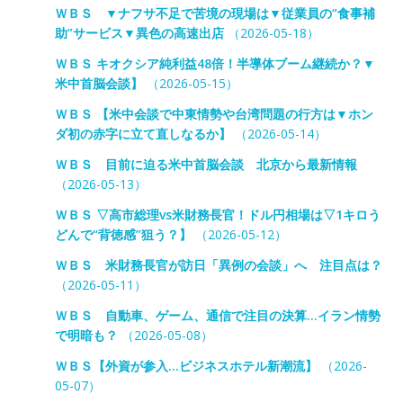
ＷＢＳ ▼ナフサ不足で苦境の現場は▼従業員の“食事補
助”サービス▼異色の高速出店
（2026-05-18）
ＷＢＳ キオクシア純利益48倍！半導体ブーム継続か？▼
米中首脳会談】
（2026-05-15）
ＷＢＳ 【米中会談で中東情勢や台湾問題の行方は▼ホン
ダ初の赤字に立て直しなるか】
（2026-05-14）
ＷＢＳ 目前に迫る米中首脳会談 北京から最新情報
（2026-05-13）
ＷＢＳ ▽高市総理vs米財務長官！ドル円相場は▽1キロう
どんで“背徳感”狙う？】
（2026-05-12）
ＷＢＳ 米財務長官が訪日「異例の会談」へ 注目点は？
（2026-05-11）
ＷＢＳ 自動車、ゲーム、通信で注目の決算…イラン情勢
で明暗も？
（2026-05-08）
ＷＢＳ【外資が参入…ビジネスホテル新潮流】
（2026-
05-07）