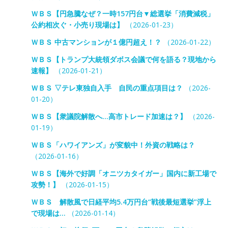
ＷＢＳ【円急騰なぜ？一時157円台▼総選挙「消費減税」
公約相次ぐ・小売り現場は】
（2026-01-23）
ＷＢＳ 中古マンションが１億円超え！？
（2026-01-22）
ＷＢＳ【トランプ大統領ダボス会議で何を語る？現地から
速報】
（2026-01-21）
ＷＢＳ ▽テレ東独自入手 自民の重点項目は？
（2026-
01-20）
ＷＢＳ【衆議院解散へ…高市トレード加速は？】
（2026-
01-19）
ＷＢＳ「ハワイアンズ」が変貌中！外資の戦略は？
（2026-01-16）
ＷＢＳ【海外で好調「オニツカタイガー」国内に新工場で
攻勢！】
（2026-01-15）
ＷＢＳ 解散風で日経平均5.4万円台“戦後最短選挙”浮上
で現場は…
（2026-01-14）