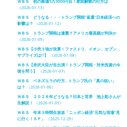
ＷＢＳ 初の株価5万3000円台！衆院解散の行方は
（2026-01-13）
ＷＢＳ どうなる・・・トランプ関税“返還”日本経済への
影響は？
（2026-01-12）
ＷＢＳ トランプ関税は違憲？アメリカ最高裁が判決か
（2026-01-09）
ＷＢＳ【小売３強が決算！ファストリ、イオン、セブン…
サプライズは!?】
（2026-01-08）
ＷＢＳ【赤沢大臣が生出演！トランプ関税・対米投資の今
後を問う】
（2026-01-07）
ＷＢＳ ベネズエラの行方…トランプ氏の「真の狙い」
は？
（2026-01-06）
ＷＢＳ ２０２６年どうなる？日本と世界 池上彰さんが
生解説！
（2026-01-05）
ＷＢＳ 年末３時間生放送「ニッポン経済“元気な現場”見
に行く！ＳＰ」
（2025-12-29）