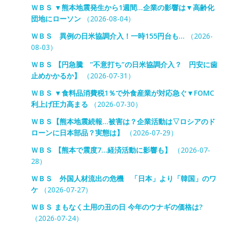
ＷＢＳ ▼熊本地震発生から1週間…企業の影響は▼高齢化
団地にローソン
（2026-08-04）
ＷＢＳ 異例の日米協調介入！一時155円台も…
（2026-
08-03）
ＷＢＳ 【円急騰 ”不意打ち”の日米協調介入？ 円安に歯
止めかかるか】
（2026-07-31）
ＷＢＳ ▼食料品消費税1％で外食産業が対応急ぐ▼FOMC
利上げ圧力高まる
（2026-07-30）
ＷＢＳ【熊本地震続報…被害は？企業活動は▽ロシアのド
ローンに日本部品？実態は】
（2026-07-29）
ＷＢＳ 【熊本で震度7…経済活動に影響も】
（2026-07-
28）
ＷＢＳ 外国人材流出の危機 「日本」より「韓国」のワ
ケ
（2026-07-27）
ＷＢＳ まもなく土用の丑の日 今年のウナギの価格は?
（2026-07-24）