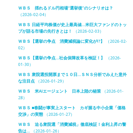
ＷＢＳ 揺れるドル円相場“選挙後”のシナリオは？
（2026-02-04）
ＷＢＳ 日経平均株価が史上最高値…米巨大ファンドのトッ
プが語る市場の先行きとは！
（2026-02-03）
ＷＢＳ【選挙の争点 消費減税論に変化が!?】
（2026-02-
02）
ＷＢＳ【選挙の争点…社会保障改革を検証！】
（2026-
01-30）
ＷＢＳ 衆院選投開票まで１０日…ＳＮＳ分析でみえた意外
な注目点
（2026-01-29）
ＷＢＳ 米AIエージェント 日本上陸の秘策
（2026-01-
28）
ＷＢＳ ■春闘が事実上スタート カギ握る中小企業「価格
交渉」の実態
（2026-01-27）
ＷＢＳ 迫る衆院選「消費減税」徹底検証！金利上昇の警
告は…
（2026-01-26）