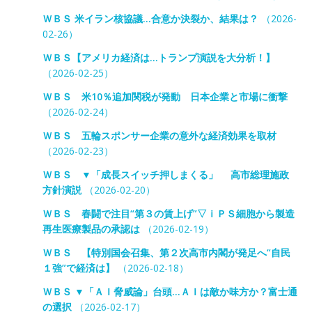
ＷＢＳ 米イラン核協議…合意か決裂か、結果は？
（2026-
02-26）
ＷＢＳ【アメリカ経済は…トランプ演説を大分析！】
（2026-02-25）
ＷＢＳ 米10％追加関税が発動 日本企業と市場に衝撃
（2026-02-24）
ＷＢＳ 五輪スポンサー企業の意外な経済効果を取材
（2026-02-23）
ＷＢＳ ▼「成長スイッチ押しまくる」 高市総理施政
方針演説
（2026-02-20）
ＷＢＳ 春闘で注目“第３の賃上げ”▽ｉＰＳ細胞から製造
再生医療製品の承認は
（2026-02-19）
ＷＢＳ 【特別国会召集、第２次高市内閣が発足へ“自民
１強”で経済は】
（2026-02-18）
ＷＢＳ ▼「ＡＩ脅威論」台頭…ＡＩは敵か味方か？富士通
の選択
（2026-02-17）