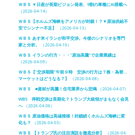
ＷＢＳ ▼日産が長期ビジョン発表、9割の車種にAI搭載へ
（2026-04-14）
ＷＢＳ【ホルムズ海峡をアメリカが封鎖！？▼原油供給不
安でシンナー不足】
（2026-04-13）
ＷＢＳ あす米イランが和平交渉。今後のシナリオを専門
家と分析。
（2026-04-10）
ＷＢＳ イランの行方・・・“原油高騰”で企業業績は
（2026-04-09）
ＷＢＳ【“交渉期限”午前９時 交渉の行方は？株・為替…
マーケットはどうなる？】
（2026-04-08）
ＷＢＳ ■資材が高騰！住宅業界から悲鳴
（2026-04-07）
WBS 停戦交渉は長期化？トランプ大統領がまもなく会見
へ
（2026-04-06）
ＷＢＳ 原油価格は高値推移！封鎖続くホルムズ海峡に変
化も？
（2026-04-03）
ＷＢＳ 【トランプ氏の注目演説を徹底分析】
（2026-04-