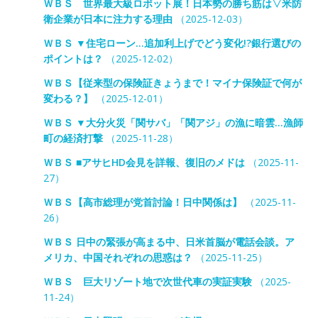
ＷＢＳ 世界最大級ロボット展！日本勢の勝ち筋は▽米防
衛企業が日本に注力する理由
（2025-12-03）
ＷＢＳ ▼住宅ローン…追加利上げでどう変化!?銀行選びの
ポイントは？
（2025-12-02）
ＷＢＳ【従来型の保険証きょうまで！マイナ保険証で何が
変わる？】
（2025-12-01）
ＷＢＳ ▼大分火災「関サバ」「関アジ」の漁に暗雲…漁師
町の経済打撃
（2025-11-28）
ＷＢＳ ■アサヒHD会見を詳報、復旧のメドは
（2025-11-
27）
ＷＢＳ【高市総理が党首討論！日中関係は】
（2025-11-
26）
ＷＢＳ 日中の緊張が高まる中、日米首脳が電話会談。ア
メリカ、中国それぞれの思惑は？
（2025-11-25）
ＷＢＳ 巨大リゾート地で次世代車の実証実験
（2025-
11-24）