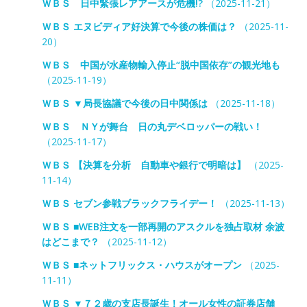
ＷＢＳ 日中緊張レアアースが危機!?
（2025-11-21）
ＷＢＳ エヌビディア好決算で今後の株価は？
（2025-11-
20）
ＷＢＳ 中国が水産物輸入停止“脱中国依存”の観光地も
（2025-11-19）
ＷＢＳ ▼局長協議で今後の日中関係は
（2025-11-18）
ＷＢＳ ＮＹが舞台 日の丸デベロッパーの戦い！
（2025-11-17）
ＷＢＳ 【決算を分析 自動車や銀行で明暗は】
（2025-
11-14）
ＷＢＳ セブン参戦ブラックフライデー！
（2025-11-13）
ＷＢＳ ■WEB注文を一部再開のアスクルを独占取材 余波
はどこまで？
（2025-11-12）
ＷＢＳ ■ネットフリックス・ハウスがオープン
（2025-
11-11）
ＷＢＳ ▼７２歳の支店長誕生！オール女性の証券店舗