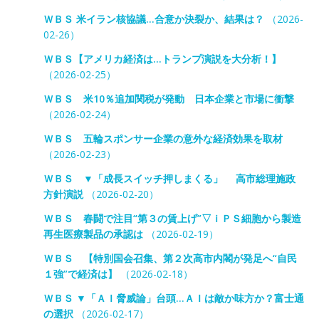
ＷＢＳ 米イラン核協議…合意か決裂か、結果は？
（2026-
02-26）
ＷＢＳ【アメリカ経済は…トランプ演説を大分析！】
（2026-02-25）
ＷＢＳ 米10％追加関税が発動 日本企業と市場に衝撃
（2026-02-24）
ＷＢＳ 五輪スポンサー企業の意外な経済効果を取材
（2026-02-23）
ＷＢＳ ▼「成長スイッチ押しまくる」 高市総理施政
方針演説
（2026-02-20）
ＷＢＳ 春闘で注目“第３の賃上げ”▽ｉＰＳ細胞から製造
再生医療製品の承認は
（2026-02-19）
ＷＢＳ 【特別国会召集、第２次高市内閣が発足へ“自民
１強”で経済は】
（2026-02-18）
ＷＢＳ ▼「ＡＩ脅威論」台頭…ＡＩは敵か味方か？富士通
の選択
（2026-02-17）