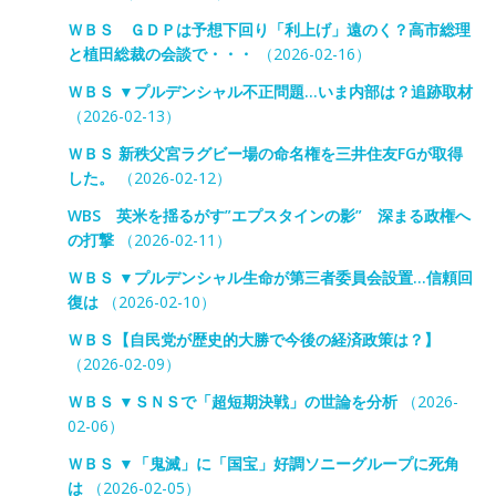
ＷＢＳ ＧＤＰは予想下回り「利上げ」遠のく？高市総理
と植田総裁の会談で・・・
（2026-02-16）
ＷＢＳ ▼プルデンシャル不正問題…いま内部は？追跡取材
（2026-02-13）
ＷＢＳ 新秩父宮ラグビー場の命名権を三井住友FGが取得
した。
（2026-02-12）
WBS 英米を揺るがす”エプスタインの影” 深まる政権へ
の打撃
（2026-02-11）
ＷＢＳ ▼プルデンシャル生命が第三者委員会設置…信頼回
復は
（2026-02-10）
ＷＢＳ【自民党が歴史的大勝で今後の経済政策は？】
（2026-02-09）
ＷＢＳ ▼ＳＮＳで「超短期決戦」の世論を分析
（2026-
02-06）
ＷＢＳ ▼「鬼滅」に「国宝」好調ソニーグループに死角
は
（2026-02-05）