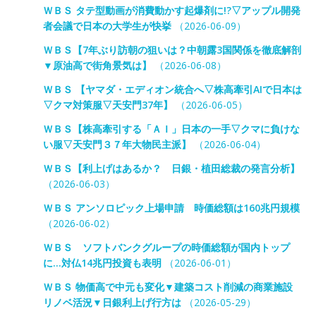
ＷＢＳ タテ型動画が消費動かす起爆剤に!?▽アップル開発
者会議で日本の大学生が快挙
（2026-06-09）
ＷＢＳ【7年ぶり訪朝の狙いは？中朝露3国関係を徹底解剖
▼原油高で街角景気は】
（2026-06-08）
ＷＢＳ 【ヤマダ・エディオン統合へ▽株高牽引AIで日本は
▽クマ対策服▽天安門37年】
（2026-06-05）
ＷＢＳ【株高牽引する「ＡＩ」日本の一手▽クマに負けな
い服▽天安門３７年大物民主派】
（2026-06-04）
ＷＢＳ【利上げはあるか？ 日銀・植田総裁の発言分析】
（2026-06-03）
ＷＢＳ アンソロピック上場申請 時価総額は160兆円規模
（2026-06-02）
ＷＢＳ ソフトバンクグループの時価総額が国内トップ
に…対仏14兆円投資も表明
（2026-06-01）
ＷＢＳ 物価高で中元も変化▼建築コスト削減の商業施設
リノベ活況▼日銀利上げ行方は
（2026-05-29）