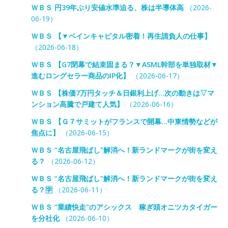
ＷＢＳ 円39年ぶり安値水準迫る、株は半導体高
（2026-
06-19）
ＷＢＳ 【▼ベインキャピタル密着！再生請負人の仕事】
（2026-06-18）
ＷＢＳ 【G7閉幕で結束固まる？▼ASML幹部を単独取材▼
進むロングセラー商品のIP化】
（2026-06-17）
ＷＢＳ 【株価7万円タッチ＆日銀利上げ…次の動きは▽マ
ンション高騰で戸建て人気】
（2026-06-16）
ＷＢＳ 【Ｇ７サミットがフランスで開幕…中東情勢などが
焦点に】
（2026-06-15）
ＷＢＳ “名古屋飛ばし”解消へ！新ランドマークが街を変え
る？
（2026-06-12）
ＷＢＳ “名古屋飛ばし”解消へ！新ランドマークが街を変え
る？🈑
（2026-06-11）
ＷＢＳ “業績快走”のアシックス 稼ぎ頭オニツカタイガー
を分社化
（2026-06-10）