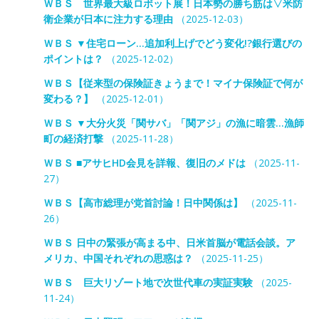
ＷＢＳ 世界最大級ロボット展！日本勢の勝ち筋は▽米防
衛企業が日本に注力する理由
（2025-12-03）
ＷＢＳ ▼住宅ローン…追加利上げでどう変化!?銀行選びの
ポイントは？
（2025-12-02）
ＷＢＳ【従来型の保険証きょうまで！マイナ保険証で何が
変わる？】
（2025-12-01）
ＷＢＳ ▼大分火災「関サバ」「関アジ」の漁に暗雲…漁師
町の経済打撃
（2025-11-28）
ＷＢＳ ■アサヒHD会見を詳報、復旧のメドは
（2025-11-
27）
ＷＢＳ【高市総理が党首討論！日中関係は】
（2025-11-
26）
ＷＢＳ 日中の緊張が高まる中、日米首脳が電話会談。ア
メリカ、中国それぞれの思惑は？
（2025-11-25）
ＷＢＳ 巨大リゾート地で次世代車の実証実験
（2025-
11-24）