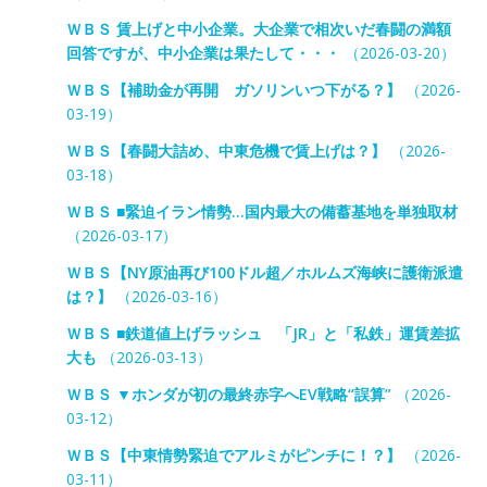
ＷＢＳ 賃上げと中小企業。大企業で相次いだ春闘の満額
回答ですが、中小企業は果たして・・・
（2026-03-20）
ＷＢＳ【補助金が再開 ガソリンいつ下がる？】
（2026-
03-19）
ＷＢＳ【春闘大詰め、中東危機で賃上げは？】
（2026-
03-18）
ＷＢＳ ■緊迫イラン情勢…国内最大の備蓄基地を単独取材
（2026-03-17）
ＷＢＳ【NY原油再び100ドル超／ホルムズ海峡に護衛派遣
は？】
（2026-03-16）
ＷＢＳ ■鉄道値上げラッシュ 「JR」と「私鉄」運賃差拡
大も
（2026-03-13）
ＷＢＳ ▼ホンダが初の最終赤字へEV戦略“誤算”
（2026-
03-12）
ＷＢＳ【中東情勢緊迫でアルミがピンチに！？】
（2026-
03-11）