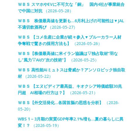
ＷＢＳ スマホやEVに不可欠な「銅」 国内4社が事業統合
で中国に対抗
（2026-05-28）
ＷＢＳ 株価最高値を更新も…6月利上げの可能性は▼JAL
不適切飲酒再び
（2026-05-27）
ＷＢＳ 【コメ生産に企業が続々参入▼ブルーカラー人材
争奪戦で驚きの採用方法も】
（2026-05-26）
ＷＢＳ【株価最高値に米イラン協議は▽独占取材“羽な
し”風力▽AIの“次の技術”】
（2026-05-25）
ＷＢＳ 高性能AIミュトスは脅威か？アンソロピック独自取
材
（2026-05-22）
ＷＢＳ 【エヌビディア最高益、キオクシア時価総額30兆
円超 AI相場の行方は？】
（2026-05-21）
ＷＢＳ【外交活発化…各国首脳の思惑を分析】
（2026-
05-20）
WBS 1－3月期の実質GDP年率2.1%増も…夏の暮らしに異
変！？
（2026-05-19）