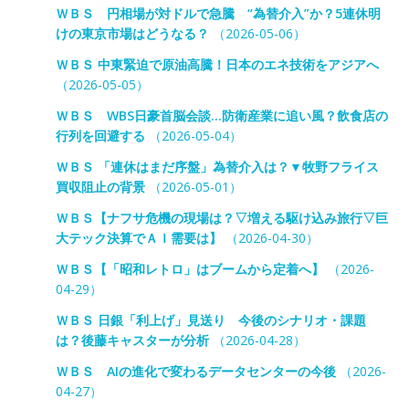
ＷＢＳ 円相場が対ドルで急騰 “為替介入”か？5連休明
けの東京市場はどうなる？
（2026-05-06）
ＷＢＳ 中東緊迫で原油高騰！日本のエネ技術をアジアへ
（2026-05-05）
ＷＢＳ WBS日豪首脳会談…防衛産業に追い風？飲食店の
行列を回避する
（2026-05-04）
ＷＢＳ 「連休はまだ序盤」為替介入は？▼牧野フライス
買収阻止の背景
（2026-05-01）
ＷＢＳ【ナフサ危機の現場は？▽増える駆け込み旅行▽巨
大テック決算でＡＩ需要は】
（2026-04-30）
ＷＢＳ【「昭和レトロ」はブームから定着へ】
（2026-
04-29）
ＷＢＳ 日銀「利上げ」見送り 今後のシナリオ・課題
は？後藤キャスターが分析
（2026-04-28）
ＷＢＳ AIの進化で変わるデータセンターの今後
（2026-
04-27）