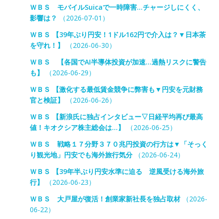
ＷＢＳ モバイルSuicaで一時障害…チャージしにくく、
影響は？
（2026-07-01）
ＷＢＳ 【39年ぶり円安！1ドル162円で介入は？▼日本茶
を守れ！】
（2026-06-30）
ＷＢＳ 【各国でAI半導体投資が加速…過熱リスクに警告
も】
（2026-06-29）
ＷＢＳ 【激化する最低賃金競争に弊害も▼円安を元財務
官と検証】
（2026-06-26）
ＷＢＳ 【新浪氏に独占インタビュー▽日経平均再び最高
値！キオクシア株主総会は…】
（2026-06-25）
ＷＢＳ 戦略１７分野３７０兆円投資の行方は▼「そっく
り観光地」円安でも海外旅行気分
（2026-06-24）
ＷＢＳ 【39年半ぶり円安水準に迫る 逆風受ける海外旅
行】
（2026-06-23）
ＷＢＳ 大戸屋が復活！創業家新社長を独占取材
（2026-
06-22）