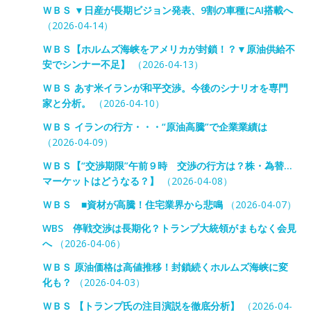
ＷＢＳ ▼日産が長期ビジョン発表、9割の車種にAI搭載へ
（2026-04-14）
ＷＢＳ【ホルムズ海峡をアメリカが封鎖！？▼原油供給不
安でシンナー不足】
（2026-04-13）
ＷＢＳ あす米イランが和平交渉。今後のシナリオを専門
家と分析。
（2026-04-10）
ＷＢＳ イランの行方・・・“原油高騰”で企業業績は
（2026-04-09）
ＷＢＳ【“交渉期限”午前９時 交渉の行方は？株・為替…
マーケットはどうなる？】
（2026-04-08）
ＷＢＳ ■資材が高騰！住宅業界から悲鳴
（2026-04-07）
WBS 停戦交渉は長期化？トランプ大統領がまもなく会見
へ
（2026-04-06）
ＷＢＳ 原油価格は高値推移！封鎖続くホルムズ海峡に変
化も？
（2026-04-03）
ＷＢＳ 【トランプ氏の注目演説を徹底分析】
（2026-04-