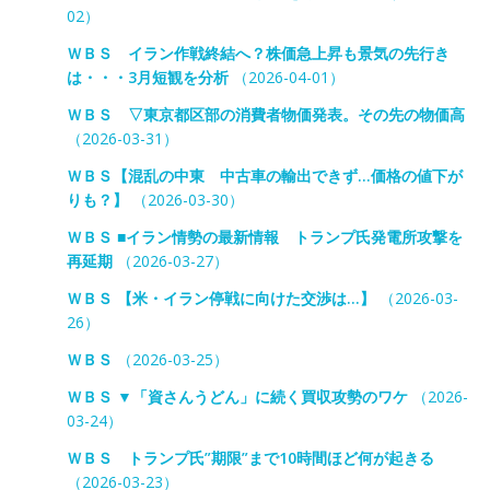
02）
ＷＢＳ イラン作戦終結へ？株価急上昇も景気の先行き
は・・・3月短観を分析
（2026-04-01）
ＷＢＳ ▽東京都区部の消費者物価発表。その先の物価高
（2026-03-31）
ＷＢＳ【混乱の中東 中古車の輸出できず…価格の値下が
りも？】
（2026-03-30）
ＷＢＳ ■イラン情勢の最新情報 トランプ氏発電所攻撃を
再延期
（2026-03-27）
ＷＢＳ 【米・イラン停戦に向けた交渉は…】
（2026-03-
26）
ＷＢＳ
（2026-03-25）
ＷＢＳ ▼「資さんうどん」に続く買収攻勢のワケ
（2026-
03-24）
ＷＢＳ トランプ氏”期限”まで10時間ほど何が起きる
（2026-03-23）