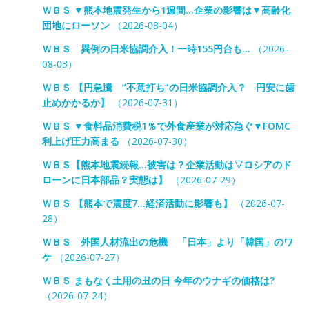
ＷＢＳ ▼熊本地震発生から1週間…企業の影響は▼高齢化
団地にローソン
（2026-08-04）
ＷＢＳ 異例の日米協調介入！一時155円台も…
（2026-
08-03）
ＷＢＳ 【円急騰 ”不意打ち”の日米協調介入？ 円安に歯
止めかかるか】
（2026-07-31）
ＷＢＳ ▼食料品消費税1％で外食産業が対応急ぐ▼FOMC
利上げ圧力高まる
（2026-07-30）
ＷＢＳ【熊本地震続報…被害は？企業活動は▽ロシアのド
ローンに日本部品？実態は】
（2026-07-29）
ＷＢＳ 【熊本で震度7…経済活動に影響も】
（2026-07-
28）
ＷＢＳ 外国人材流出の危機 「日本」より「韓国」のワ
ケ
（2026-07-27）
ＷＢＳ まもなく土用の丑の日 今年のウナギの価格は?
（2026-07-24）