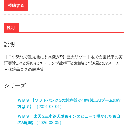
説明
説明
【日中緊張で観光地にも異変が!?】巨大リゾート地で次世代車の実
証実験…その狙いは▼トランプ政権下の戦略は？逆風のEVメーカー
▼化粧品ロスの解決策
シリーズ
ＷＢＳ 【ソフトバンクGの純利益が18%減…AIブームの行
方は？】
（2026-08-06）
ＷＢＳ 楽天G三木谷氏単独インタビューで明かした独自
のAI戦略
（2026-08-05）