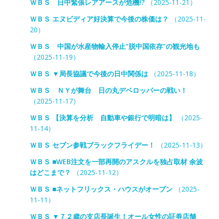
ＷＢＳ 日中緊張レアアースが危機!?
（2025-11-21）
ＷＢＳ エヌビディア好決算で今後の株価は？
（2025-11-
20）
ＷＢＳ 中国が水産物輸入停止“脱中国依存”の観光地も
（2025-11-19）
ＷＢＳ ▼局長協議で今後の日中関係は
（2025-11-18）
ＷＢＳ ＮＹが舞台 日の丸デベロッパーの戦い！
（2025-11-17）
ＷＢＳ 【決算を分析 自動車や銀行で明暗は】
（2025-
11-14）
ＷＢＳ セブン参戦ブラックフライデー！
（2025-11-13）
ＷＢＳ ■WEB注文を一部再開のアスクルを独占取材 余波
はどこまで？
（2025-11-12）
ＷＢＳ ■ネットフリックス・ハウスがオープン
（2025-
11-11）
ＷＢＳ ▼７２歳の支店長誕生！オール女性の証券店舗