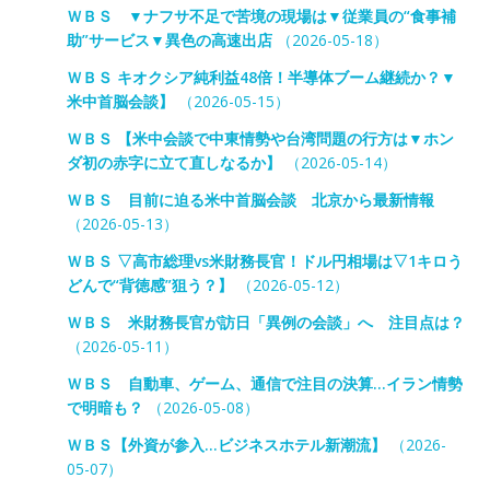
ＷＢＳ ▼ナフサ不足で苦境の現場は▼従業員の“食事補
助”サービス▼異色の高速出店
（2026-05-18）
ＷＢＳ キオクシア純利益48倍！半導体ブーム継続か？▼
米中首脳会談】
（2026-05-15）
ＷＢＳ 【米中会談で中東情勢や台湾問題の行方は▼ホン
ダ初の赤字に立て直しなるか】
（2026-05-14）
ＷＢＳ 目前に迫る米中首脳会談 北京から最新情報
（2026-05-13）
ＷＢＳ ▽高市総理vs米財務長官！ドル円相場は▽1キロう
どんで“背徳感”狙う？】
（2026-05-12）
ＷＢＳ 米財務長官が訪日「異例の会談」へ 注目点は？
（2026-05-11）
ＷＢＳ 自動車、ゲーム、通信で注目の決算…イラン情勢
で明暗も？
（2026-05-08）
ＷＢＳ【外資が参入…ビジネスホテル新潮流】
（2026-
05-07）