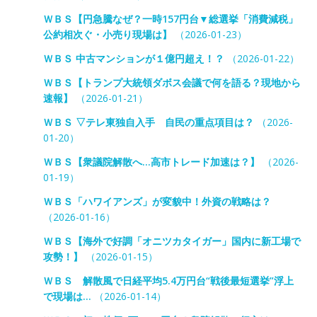
ＷＢＳ【円急騰なぜ？一時157円台▼総選挙「消費減税」
公約相次ぐ・小売り現場は】
（2026-01-23）
ＷＢＳ 中古マンションが１億円超え！？
（2026-01-22）
ＷＢＳ【トランプ大統領ダボス会議で何を語る？現地から
速報】
（2026-01-21）
ＷＢＳ ▽テレ東独自入手 自民の重点項目は？
（2026-
01-20）
ＷＢＳ【衆議院解散へ…高市トレード加速は？】
（2026-
01-19）
ＷＢＳ「ハワイアンズ」が変貌中！外資の戦略は？
（2026-01-16）
ＷＢＳ【海外で好調「オニツカタイガー」国内に新工場で
攻勢！】
（2026-01-15）
ＷＢＳ 解散風で日経平均5.4万円台“戦後最短選挙”浮上
で現場は…
（2026-01-14）