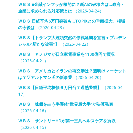
ＷＢＳ ■金融インフラが標的に？新AIの破壊力は…政府・
企業に求められる対応策とは
（2026-04-24）
ＷＢＳ 日経平均6万円突破も…TOPIXとの乖離拡大。相場
の今後は
（2026-04-23）
ＷＢＳ【トランプ大統領突然の停戦延期を宣言▼プルデン
シャル“新たな被害”】
（2026-04-22）
ＷＢＳ ▼ノジマが日立家電事業を1100億円で買収
（2026-04-21）
ＷＢＳ アメリカとイランの再交渉は？週明けマーケット
は？▽アルトマン氏の新事業
（2026-04-20）
ＷＢＳ【日経平均株価６万円台？過熱警戒】
（2026-04-
17）
ＷＢＳ 株価を占う半導体“世界最大手”が決算発表
（2026-04-16）
ＷＢＳ サントリーHDが第一三共ヘルスケアを買収
（2026-04-15）