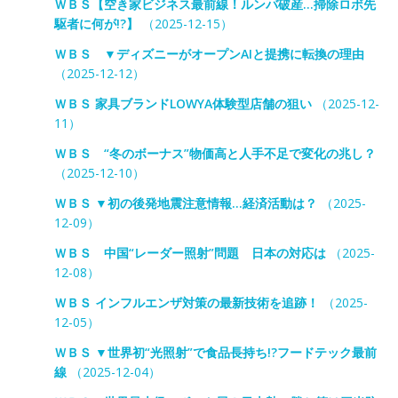
ＷＢＳ【空き家ビジネス最前線！ルンバ破産…掃除ロボ先
駆者に何が!?】
（2025-12-15）
ＷＢＳ ▼ディズニーがオープンAIと提携に転換の理由
（2025-12-12）
ＷＢＳ 家具ブランドLOWYA体験型店舗の狙い
（2025-12-
11）
ＷＢＳ “冬のボーナス”物価高と人手不足で変化の兆し？
（2025-12-10）
ＷＢＳ ▼初の後発地震注意情報…経済活動は？
（2025-
12-09）
ＷＢＳ 中国“レーダー照射”問題 日本の対応は
（2025-
12-08）
ＷＢＳ インフルエンザ対策の最新技術を追跡！
（2025-
12-05）
ＷＢＳ ▼世界初“光照射”で食品長持ち!?フードテック最前
線
（2025-12-04）