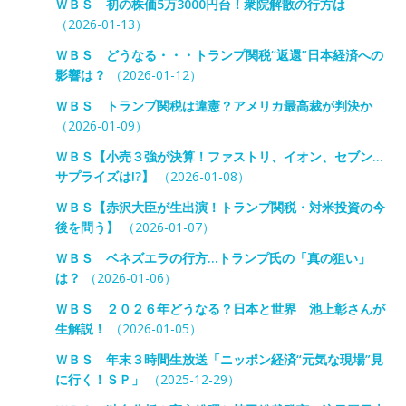
ＷＢＳ 初の株価5万3000円台！衆院解散の行方は
（2026-01-13）
ＷＢＳ どうなる・・・トランプ関税“返還”日本経済への
影響は？
（2026-01-12）
ＷＢＳ トランプ関税は違憲？アメリカ最高裁が判決か
（2026-01-09）
ＷＢＳ【小売３強が決算！ファストリ、イオン、セブン…
サプライズは!?】
（2026-01-08）
ＷＢＳ【赤沢大臣が生出演！トランプ関税・対米投資の今
後を問う】
（2026-01-07）
ＷＢＳ ベネズエラの行方…トランプ氏の「真の狙い」
は？
（2026-01-06）
ＷＢＳ ２０２６年どうなる？日本と世界 池上彰さんが
生解説！
（2026-01-05）
ＷＢＳ 年末３時間生放送「ニッポン経済“元気な現場”見
に行く！ＳＰ」
（2025-12-29）