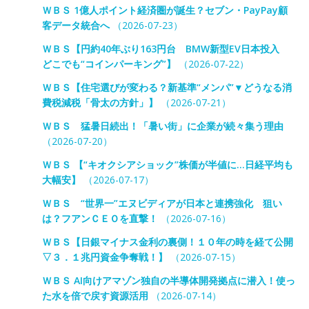
ＷＢＳ 1億人ポイント経済圏が誕生？セブン・PayPay顧
客データ統合へ
（2026-07-23）
ＷＢＳ【円約40年ぶり163円台 BMW新型EV日本投入
どこでも“コインパーキング”】
（2026-07-22）
ＷＢＳ【住宅選びが変わる？新基準“メンパ”▼どうなる消
費税減税「骨太の方針」】
（2026-07-21）
ＷＢＳ 猛暑日続出！「暑い街」に企業が続々集う理由
（2026-07-20）
ＷＢＳ 【“キオクシアショック”株価が半値に…日経平均も
大幅安】
（2026-07-17）
ＷＢＳ “世界一”エヌビディアが日本と連携強化 狙い
は？フアンＣＥＯを直撃！
（2026-07-16）
ＷＢＳ【日銀マイナス金利の裏側！１０年の時を経て公開
▽３．１兆円資金争奪戦！】
（2026-07-15）
ＷＢＳ AI向けアマゾン独自の半導体開発拠点に潜入！使っ
た水を倍で戻す資源活用
（2026-07-14）