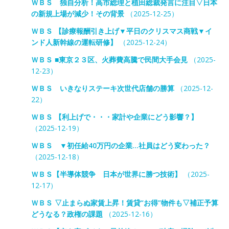
ＷＢＳ 独自分析！高市総理と植田総裁発言に注目▽日本
の新規上場が減少！その背景
（2025-12-25）
ＷＢＳ 【診療報酬引き上げ▼平日のクリスマス商戦▼イ
ンド人新幹線の運転研修】
（2025-12-24）
ＷＢＳ ■東京２３区、火葬費高騰で民間大手会見
（2025-
12-23）
ＷＢＳ いきなりステーキ次世代店舗の勝算
（2025-12-
22）
ＷＢＳ 【利上げで・・・家計や企業にどう影響？】
（2025-12-19）
ＷＢＳ ▼初任給40万円の企業…社員はどう変わった？
（2025-12-18）
ＷＢＳ【半導体競争 日本が世界に勝つ技術】
（2025-
12-17）
ＷＢＳ ▽止まらぬ家賃上昇！賃貸“お得”物件も▽補正予算
どうなる？政権の課題
（2025-12-16）