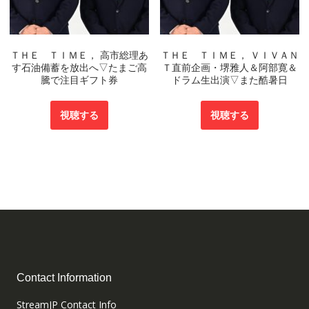
ＴＨＥ ＴＩＭＥ， 高市総理あ
ＴＨＥ ＴＩＭＥ， ＶＩＶＡＮ
す石油備蓄を放出へ▽たまご高
Ｔ直前企画・堺雅人＆阿部寛＆
騰で注目ギフト券
ドラム生出演▽また酷暑日
視聴する
視聴する
Contact Information
StreamJP Contact Info