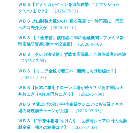
ＷＢＳ【アメリカがイランを追加攻撃 “ナフサショッ
ク”いつまで？】
（2026-07-13）
ＷＢＳ 片山財務大臣のGPIF巡る発言で一時円高に 円安
への口先介入か
（2026-07-10）
ＷＢＳ 【「全東信」債権者に63の金融機関▽ファミマ新
型店舗▽資産5億ママ投資家】
（2026-07-09）
ＷＢＳ クレカ決済使えず飲食店混乱！全東信破産の余波
（2026-07-08）
ＷＢＳ 【リニア全線で着工へ…開業に向け沿線は？】
（2026-07-07）
ＷＢＳ【日本に軍用ドローン工場が続々？▽あす開店/天
丼おにぎりvs100円おにぎり】
（2026-07-06）
ＷＢＳ ▼賃上げの波が中小企業やシニアにも波及？▼本
場の麻辣湯チェーンが上陸！
（2026-07-03）
ＷＢＳ 【“半導体相場”をけん引 世界高シェアの日の丸素
材産業 強さの秘密は？】
（2026-07-02）