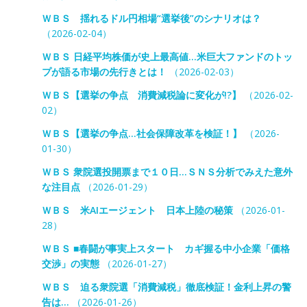
ＷＢＳ 揺れるドル円相場“選挙後”のシナリオは？
（2026-02-04）
ＷＢＳ 日経平均株価が史上最高値…米巨大ファンドのトッ
プが語る市場の先行きとは！
（2026-02-03）
ＷＢＳ【選挙の争点 消費減税論に変化が!?】
（2026-02-
02）
ＷＢＳ【選挙の争点…社会保障改革を検証！】
（2026-
01-30）
ＷＢＳ 衆院選投開票まで１０日…ＳＮＳ分析でみえた意外
な注目点
（2026-01-29）
ＷＢＳ 米AIエージェント 日本上陸の秘策
（2026-01-
28）
ＷＢＳ ■春闘が事実上スタート カギ握る中小企業「価格
交渉」の実態
（2026-01-27）
ＷＢＳ 迫る衆院選「消費減税」徹底検証！金利上昇の警
告は…
（2026-01-26）