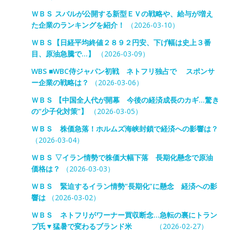
ＷＢＳ スバルが公開する新型ＥＶの戦略や、給与が増え
た企業のランキングを紹介！
（2026-03-10）
ＷＢＳ【日経平均終値２８９２円安、下げ幅は史上３番
目、原油急騰で…】
（2026-03-09）
WBS ■WBC侍ジャパン初戦 ネトフリ独占で スポンサ
ー企業の戦略は？
（2026-03-06）
ＷＢＳ 【中国全人代が開幕 今後の経済成長のカギ…驚き
の“少子化対策”】
（2026-03-05）
ＷＢＳ 株価急落！ホルムズ海峡封鎖で経済への影響は？
（2026-03-04）
ＷＢＳ ▽イラン情勢で株価大幅下落 長期化懸念で原油
価格は？
（2026-03-03）
ＷＢＳ 緊迫するイラン情勢“長期化”に懸念 経済への影
響は
（2026-03-02）
ＷＢＳ ネトフリがワーナー買収断念…急転の裏にトラン
プ氏▼猛暑で変わるブランド米
（2026-02-27）