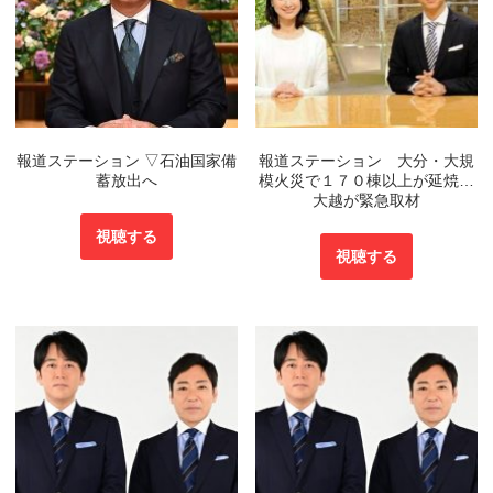
報道ステーション ▽石油国家備
報道ステーション 大分・大規
蓄放出へ
模火災で１７０棟以上が延焼…
大越が緊急取材
視聴する
視聴する