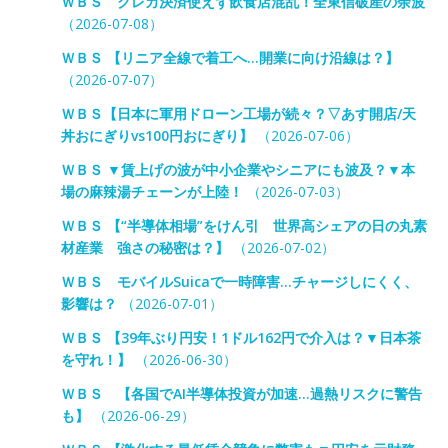
ＷＢＳ クレカ決済使えず飲食店混乱！全東信破産の余波
（2026-07-08）
ＷＢＳ 【リニア全線で着工へ…開業に向け沿線は？】
（2026-07-07）
ＷＢＳ【日本に軍用ドローン工場が続々？▽あす開店/天
丼おにぎりvs100円おにぎり】
（2026-07-06）
ＷＢＳ ▼賃上げの波が中小企業やシニアにも波及？▼本
場の麻辣湯チェーンが上陸！
（2026-07-03）
ＷＢＳ 【“半導体相場”をけん引 世界高シェアの日の丸素
材産業 強さの秘密は？】
（2026-07-02）
ＷＢＳ モバイルSuicaで一時障害…チャージしにくく、
影響は？
（2026-07-01）
ＷＢＳ 【39年ぶり円安！1ドル162円で介入は？▼日本茶
を守れ！】
（2026-06-30）
ＷＢＳ 【各国でAI半導体投資が加速…過熱リスクに警告
も】
（2026-06-29）