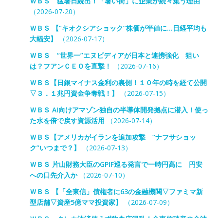
ＷＢＳ 猛暑日続出！「暑い街」に企業が続々集う理由
（2026-07-20）
ＷＢＳ 【“キオクシアショック”株価が半値に…日経平均も
大幅安】
（2026-07-17）
ＷＢＳ “世界一”エヌビディアが日本と連携強化 狙い
は？フアンＣＥＯを直撃！
（2026-07-16）
ＷＢＳ【日銀マイナス金利の裏側！１０年の時を経て公開
▽３．１兆円資金争奪戦！】
（2026-07-15）
ＷＢＳ AI向けアマゾン独自の半導体開発拠点に潜入！使っ
た水を倍で戻す資源活用
（2026-07-14）
ＷＢＳ【アメリカがイランを追加攻撃 “ナフサショッ
ク”いつまで？】
（2026-07-13）
ＷＢＳ 片山財務大臣のGPIF巡る発言で一時円高に 円安
への口先介入か
（2026-07-10）
ＷＢＳ 【「全東信」債権者に63の金融機関▽ファミマ新
型店舗▽資産5億ママ投資家】
（2026-07-09）