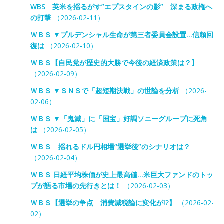
WBS 英米を揺るがす”エプスタインの影” 深まる政権へ
の打撃
（2026-02-11）
ＷＢＳ ▼プルデンシャル生命が第三者委員会設置…信頼回
復は
（2026-02-10）
ＷＢＳ【自民党が歴史的大勝で今後の経済政策は？】
（2026-02-09）
ＷＢＳ ▼ＳＮＳで「超短期決戦」の世論を分析
（2026-
02-06）
ＷＢＳ ▼「鬼滅」に「国宝」好調ソニーグループに死角
は
（2026-02-05）
ＷＢＳ 揺れるドル円相場“選挙後”のシナリオは？
（2026-02-04）
ＷＢＳ 日経平均株価が史上最高値…米巨大ファンドのトッ
プが語る市場の先行きとは！
（2026-02-03）
ＷＢＳ【選挙の争点 消費減税論に変化が!?】
（2026-02-
02）