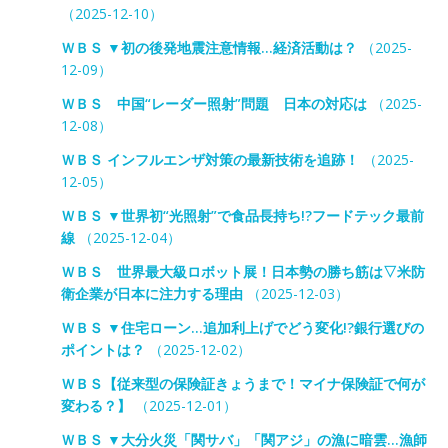
（2025-12-10）
ＷＢＳ ▼初の後発地震注意情報…経済活動は？
（2025-
12-09）
ＷＢＳ 中国“レーダー照射”問題 日本の対応は
（2025-
12-08）
ＷＢＳ インフルエンザ対策の最新技術を追跡！
（2025-
12-05）
ＷＢＳ ▼世界初“光照射”で食品長持ち!?フードテック最前
線
（2025-12-04）
ＷＢＳ 世界最大級ロボット展！日本勢の勝ち筋は▽米防
衛企業が日本に注力する理由
（2025-12-03）
ＷＢＳ ▼住宅ローン…追加利上げでどう変化!?銀行選びの
ポイントは？
（2025-12-02）
ＷＢＳ【従来型の保険証きょうまで！マイナ保険証で何が
変わる？】
（2025-12-01）
ＷＢＳ ▼大分火災「関サバ」「関アジ」の漁に暗雲…漁師