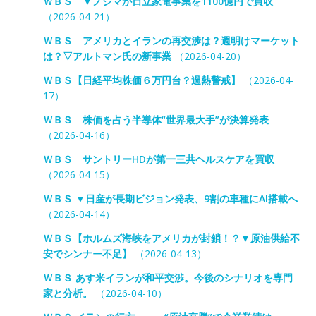
ＷＢＳ ▼ノジマが日立家電事業を1100億円で買収
（2026-04-21）
ＷＢＳ アメリカとイランの再交渉は？週明けマーケット
は？▽アルトマン氏の新事業
（2026-04-20）
ＷＢＳ【日経平均株価６万円台？過熱警戒】
（2026-04-
17）
ＷＢＳ 株価を占う半導体“世界最大手”が決算発表
（2026-04-16）
ＷＢＳ サントリーHDが第一三共ヘルスケアを買収
（2026-04-15）
ＷＢＳ ▼日産が長期ビジョン発表、9割の車種にAI搭載へ
（2026-04-14）
ＷＢＳ【ホルムズ海峡をアメリカが封鎖！？▼原油供給不
安でシンナー不足】
（2026-04-13）
ＷＢＳ あす米イランが和平交渉。今後のシナリオを専門
家と分析。
（2026-04-10）