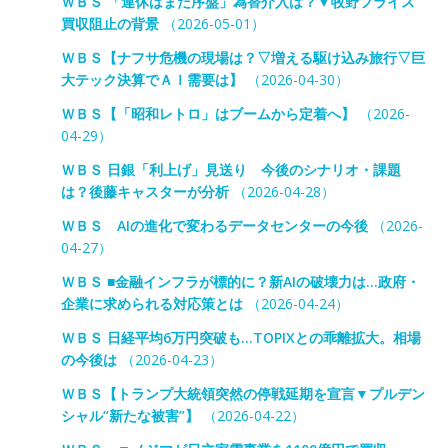
ＷＢＳ 「連休はまだ序盤」為替介入は？▼牧野フライス
買収阻止の背景
（2026-05-01）
ＷＢＳ【ナフサ危機の現場は？▽増える駆け込み旅行▽巨
大テック決算でＡＩ需要は】
（2026-04-30）
ＷＢＳ【「昭和レトロ」はブームから定着へ】
（2026-
04-29）
ＷＢＳ 日銀「利上げ」見送り 今後のシナリオ・課題
は？後藤キャスターが分析
（2026-04-28）
ＷＢＳ AIの進化で変わるデータセンターの今後
（2026-
04-27）
ＷＢＳ ■金融インフラが標的に？新AIの破壊力は…政府・
企業に求められる対応策とは
（2026-04-24）
ＷＢＳ 日経平均6万円突破も…TOPIXとの乖離拡大。相場
の今後は
（2026-04-23）
ＷＢＳ【トランプ大統領突然の停戦延期を宣言▼プルデン
シャル“新たな被害”】
（2026-04-22）