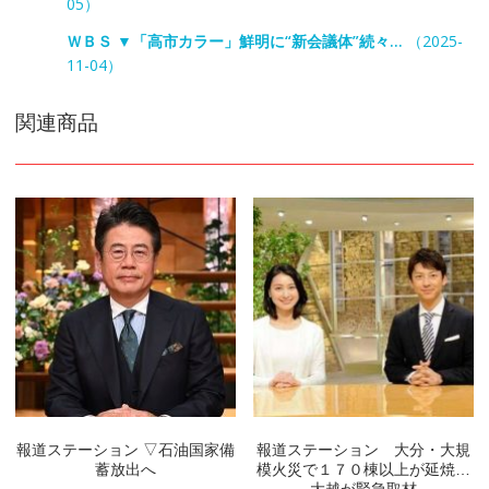
05）
ＷＢＳ ▼「高市カラー」鮮明に“新会議体”続々…
（2025-
11-04）
関連商品
報道ステーション ▽石油国家備
報道ステーション 大分・大規
蓄放出へ
模火災で１７０棟以上が延焼…