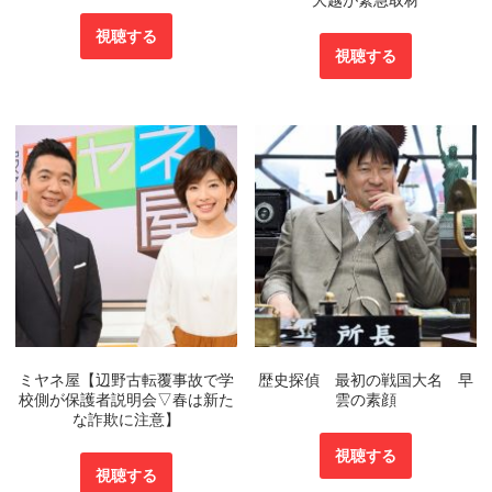
大越が緊急取材
視聴する
視聴する
ミヤネ屋【辺野古転覆事故で学
歴史探偵 最初の戦国大名 早
校側が保護者説明会▽春は新た
雲の素顔
な詐欺に注意】
視聴する
視聴する