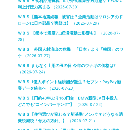
ＷＢＳ ▼食料品消費税1％で外食産業が対応急ぐ▼FOMC
利上げ圧力高まる
（2026-07-30）
ＷＢＳ【熊本地震続報…被害は？企業活動は▽ロシアのド
ローンに日本部品？実態は】
（2026-07-29）
ＷＢＳ 【熊本で震度7…経済活動に影響も】
（2026-07-
28）
ＷＢＳ 外国人材流出の危機 「日本」より「韓国」のワ
ケ
（2026-07-27）
ＷＢＳ まもなく土用の丑の日 今年のウナギの価格は?
（2026-07-24）
ＷＢＳ 1億人ポイント経済圏が誕生？セブン・PayPay顧
客データ統合へ
（2026-07-23）
ＷＢＳ【円約40年ぶり163円台 BMW新型EV日本投入
どこでも“コインパーキング”】
（2026-07-22）
ＷＢＳ【住宅選びが変わる？新基準“メンパ”▼どうなる消
費税減税「骨太の方針」】
（2026-07-21）