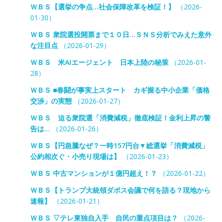
ＷＢＳ【選挙の争点…社会保障改革を検証！】
（2026-
01-30）
ＷＢＳ 衆院選投開票まで１０日…ＳＮＳ分析でみえた意外
な注目点
（2026-01-29）
ＷＢＳ 米AIエージェント 日本上陸の秘策
（2026-01-
28）
ＷＢＳ ■春闘が事実上スタート カギ握る中小企業「価格
交渉」の実態
（2026-01-27）
ＷＢＳ 迫る衆院選「消費減税」徹底検証！金利上昇の警
告は…
（2026-01-26）
ＷＢＳ【円急騰なぜ？一時157円台▼総選挙「消費減税」
公約相次ぐ・小売り現場は】
（2026-01-23）
ＷＢＳ 中古マンションが１億円超え！？
（2026-01-22）
ＷＢＳ【トランプ大統領ダボス会議で何を語る？現地から
速報】
（2026-01-21）
ＷＢＳ ▽テレ東独自入手 自民の重点項目は？
（2026-