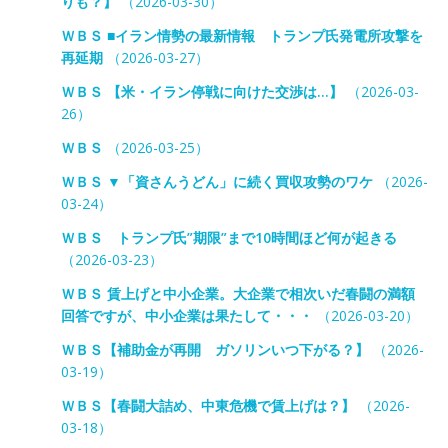
りも？】
（2026-03-30）
ＷＢＳ ■イラン情勢の最新情報 トランプ氏発電所攻撃を
再延期
（2026-03-27）
ＷＢＳ 【米・イラン停戦に向けた交渉は…】
（2026-03-
26）
ＷＢＳ
（2026-03-25）
ＷＢＳ ▼「資さんうどん」に続く買収攻勢のワケ
（2026-
03-24）
ＷＢＳ トランプ氏”期限”まで10時間ほど何が起きる
（2026-03-23）
ＷＢＳ 賃上げと中小企業。大企業で相次いだ春闘の満額
回答ですが、中小企業は果たして・・・
（2026-03-20）
ＷＢＳ【補助金が再開 ガソリンいつ下がる？】
（2026-
03-19）
ＷＢＳ【春闘大詰め、中東危機で賃上げは？】
（2026-
03-18）