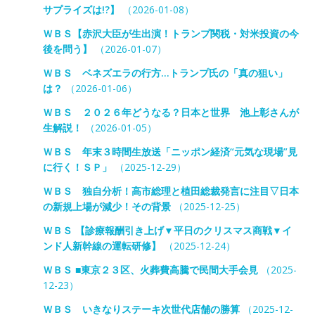
サプライズは!?】
（2026-01-08）
ＷＢＳ【赤沢大臣が生出演！トランプ関税・対米投資の今
後を問う】
（2026-01-07）
ＷＢＳ ベネズエラの行方…トランプ氏の「真の狙い」
は？
（2026-01-06）
ＷＢＳ ２０２６年どうなる？日本と世界 池上彰さんが
生解説！
（2026-01-05）
ＷＢＳ 年末３時間生放送「ニッポン経済“元気な現場”見
に行く！ＳＰ」
（2025-12-29）
ＷＢＳ 独自分析！高市総理と植田総裁発言に注目▽日本
の新規上場が減少！その背景
（2025-12-25）
ＷＢＳ 【診療報酬引き上げ▼平日のクリスマス商戦▼イ
ンド人新幹線の運転研修】
（2025-12-24）
ＷＢＳ ■東京２３区、火葬費高騰で民間大手会見
（2025-
12-23）
ＷＢＳ いきなりステーキ次世代店舗の勝算
（2025-12-