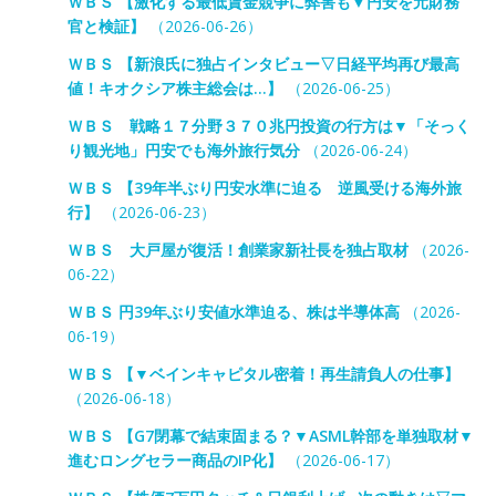
ＷＢＳ 【激化する最低賃金競争に弊害も▼円安を元財務
官と検証】
（2026-06-26）
ＷＢＳ 【新浪氏に独占インタビュー▽日経平均再び最高
値！キオクシア株主総会は…】
（2026-06-25）
ＷＢＳ 戦略１７分野３７０兆円投資の行方は▼「そっく
り観光地」円安でも海外旅行気分
（2026-06-24）
ＷＢＳ 【39年半ぶり円安水準に迫る 逆風受ける海外旅
行】
（2026-06-23）
ＷＢＳ 大戸屋が復活！創業家新社長を独占取材
（2026-
06-22）
ＷＢＳ 円39年ぶり安値水準迫る、株は半導体高
（2026-
06-19）
ＷＢＳ 【▼ベインキャピタル密着！再生請負人の仕事】
（2026-06-18）
ＷＢＳ 【G7閉幕で結束固まる？▼ASML幹部を単独取材▼
進むロングセラー商品のIP化】
（2026-06-17）