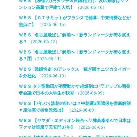
ＷＢＳ 【株価7万円タッチ＆日銀利上げ…次の動きは▽マ
ンション高騰で戸建て人気】
（2026-06-16）
ＷＢＳ 【Ｇ７サミットがフランスで開幕…中東情勢などが
焦点に】
（2026-06-15）
ＷＢＳ “名古屋飛ばし”解消へ！新ランドマークが街を変え
る？
（2026-06-12）
ＷＢＳ “名古屋飛ばし”解消へ！新ランドマークが街を変え
る？🈑
（2026-06-11）
ＷＢＳ “業績快走”のアシックス 稼ぎ頭オニツカタイガー
を分社化
（2026-06-10）
ＷＢＳ タテ型動画が消費動かす起爆剤に!?▽アップル開発
者会議で日本の大学生が快挙
（2026-06-09）
ＷＢＳ【7年ぶり訪朝の狙いは？中朝露3国関係を徹底解剖
▼原油高で街角景気は】
（2026-06-08）
ＷＢＳ 【ヤマダ・エディオン統合へ▽株高牽引AIで日本は
▽クマ対策服▽天安門37年】
（2026-06-05）