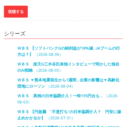
シリーズ
ＷＢＳ 【ソフトバンクGの純利益が18%減…AIブームの行
方は？】
（2026-08-06）
ＷＢＳ 楽天G三木谷氏単独インタビューで明かした独自
のAI戦略
（2026-08-05）
ＷＢＳ ▼熊本地震発生から1週間…企業の影響は▼高齢化
団地にローソン
（2026-08-04）
ＷＢＳ 異例の日米協調介入！一時155円台も…
（2026-
08-03）
ＷＢＳ 【円急騰 ”不意打ち”の日米協調介入？ 円安に歯
止めかかるか】
（2026-07-31）