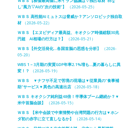
ＷＢＳ【株価最高値に米イラン協議は▽独占取材“羽な
し”風力▽AIの“次の技術”】
（2026-05-25）
ＷＢＳ 高性能AIミュトスは脅威か？アンソロピック独自取
材
（2026-05-22）
ＷＢＳ 【エヌビディア最高益、キオクシア時価総額30兆
円超 AI相場の行方は？】
（2026-05-21）
ＷＢＳ【外交活発化…各国首脳の思惑を分析】
（2026-
05-20）
WBS 1－3月期の実質GDP年率2.1%増も…夏の暮らしに異
変！？
（2026-05-19）
ＷＢＳ ▼ナフサ不足で苦境の現場は▼従業員の“食事補
助”サービス▼異色の高速出店
（2026-05-18）
ＷＢＳ キオクシア純利益48倍！半導体ブーム継続か？▼
米中首脳会談】
（2026-05-15）
ＷＢＳ 【米中会談で中東情勢や台湾問題の行方は▼ホン
ダ初の赤字に立て直しなるか】
（2026-05-14）