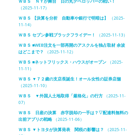
ＷＢＳ ＮＹが舞台 日の丸デベロッパーの戦い！
（2025-11-17）
ＷＢＳ 【決算を分析 自動車や銀行で明暗は】
（2025-
11-14）
ＷＢＳ セブン参戦ブラックフライデー！
（2025-11-13）
ＷＢＳ ■WEB注文を一部再開のアスクルを独占取材 余波
はどこまで？
（2025-11-12）
ＷＢＳ ■ネットフリックス・ハウスがオープン
（2025-
11-11）
ＷＢＳ ▼７２歳の支店長誕生！オール女性の証券店舗
（2025-11-10）
ＷＢＳ ▼外国人土地取得「厳格化」の行方
（2025-11-
07）
ＷＢＳ 日産の決算 赤字脱却の一手は？▽配達料無料の
出前アプリの戦略
（2025-11-06）
ＷＢＳ ▼トヨタが決算発表 関税の影響は？
（2025-11-