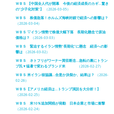
ＷＢＳ 【中国全人代が開幕 今後の経済成長のカギ…驚き
の“少子化対策”】
（2026-03-05）
ＷＢＳ 株価急落！ホルムズ海峡封鎖で経済への影響は？
（2026-03-04）
ＷＢＳ ▽イラン情勢で株価大幅下落 長期化懸念で原油
価格は？
（2026-03-03）
ＷＢＳ 緊迫するイラン情勢“長期化”に懸念 経済への影
響は
（2026-03-02）
ＷＢＳ ネトフリがワーナー買収断念…急転の裏にトラン
プ氏▼猛暑で変わるブランド米
（2026-02-27）
ＷＢＳ 米イラン核協議…合意か決裂か、結果は？
（2026-
02-26）
ＷＢＳ【アメリカ経済は…トランプ演説を大分析！】
（2026-02-25）
ＷＢＳ 米10％追加関税が発動 日本企業と市場に衝撃
（2026-02-24）