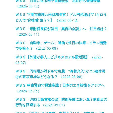
ＷＢＳ 目前に迫る米中首脳会談 北京から最新情報
（2026-05-13）
ＷＢＳ ▽高市総理vs米財務長官！ドル円相場は▽1キロう
どんで“背徳感”狙う？】
（2026-05-12）
ＷＢＳ 米財務長官が訪日「異例の会談」へ 注目点は？
（2026-05-11）
ＷＢＳ 自動車、ゲーム、通信で注目の決算…イラン情勢
で明暗も？
（2026-05-08）
ＷＢＳ【外資が参入…ビジネスホテル新潮流】
（2026-
05-07）
ＷＢＳ 円相場が対ドルで急騰 “為替介入”か？5連休明
けの東京市場はどうなる？
（2026-05-06）
ＷＢＳ 中東緊迫で原油高騰！日本のエネ技術をアジアへ
（2026-05-05）
ＷＢＳ WBS日豪首脳会談…防衛産業に追い風？飲食店の
行列を回避する
（2026-05-04）