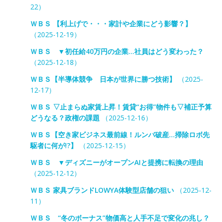
22）
ＷＢＳ 【利上げで・・・家計や企業にどう影響？】
（2025-12-19）
ＷＢＳ ▼初任給40万円の企業…社員はどう変わった？
（2025-12-18）
ＷＢＳ【半導体競争 日本が世界に勝つ技術】
（2025-
12-17）
ＷＢＳ ▽止まらぬ家賃上昇！賃貸“お得”物件も▽補正予算
どうなる？政権の課題
（2025-12-16）
ＷＢＳ【空き家ビジネス最前線！ルンバ破産…掃除ロボ先
駆者に何が!?】
（2025-12-15）
ＷＢＳ ▼ディズニーがオープンAIと提携に転換の理由
（2025-12-12）
ＷＢＳ 家具ブランドLOWYA体験型店舗の狙い
（2025-12-
11）
ＷＢＳ “冬のボーナス”物価高と人手不足で変化の兆し？