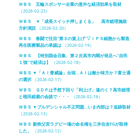
ＷＢＳ 五輪スポンサー企業の意外な経済効果を取材
（2026-02-23）
ＷＢＳ ▼「成長スイッチ押しまくる」 高市総理施政
方針演説
（2026-02-20）
ＷＢＳ 春闘で注目“第３の賃上げ”▽ｉＰＳ細胞から製造
再生医療製品の承認は
（2026-02-19）
ＷＢＳ 【特別国会召集、第２次高市内閣が発足へ“自民
１強”で経済は】
（2026-02-18）
ＷＢＳ ▼「ＡＩ脅威論」台頭…ＡＩは敵か味方か？富士通
の選択
（2026-02-17）
ＷＢＳ ＧＤＰは予想下回り「利上げ」遠のく？高市総理
と植田総裁の会談で・・・
（2026-02-16）
ＷＢＳ ▼プルデンシャル不正問題…いま内部は？追跡取材
（2026-02-13）
ＷＢＳ 新秩父宮ラグビー場の命名権を三井住友FGが取得
した。
（2026-02-12）