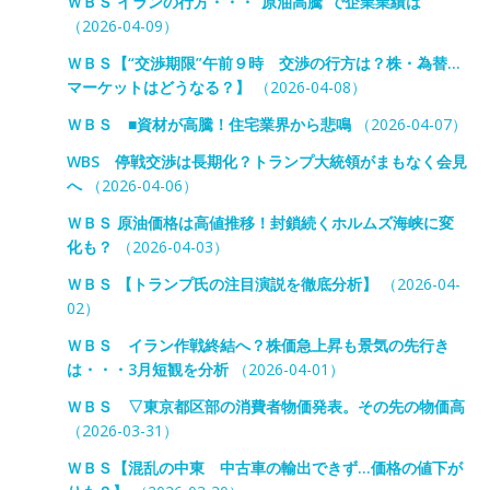
ＷＢＳ イランの行方・・・“原油高騰”で企業業績は
（2026-04-09）
ＷＢＳ【“交渉期限”午前９時 交渉の行方は？株・為替…
マーケットはどうなる？】
（2026-04-08）
ＷＢＳ ■資材が高騰！住宅業界から悲鳴
（2026-04-07）
WBS 停戦交渉は長期化？トランプ大統領がまもなく会見
へ
（2026-04-06）
ＷＢＳ 原油価格は高値推移！封鎖続くホルムズ海峡に変
化も？
（2026-04-03）
ＷＢＳ 【トランプ氏の注目演説を徹底分析】
（2026-04-
02）
ＷＢＳ イラン作戦終結へ？株価急上昇も景気の先行き
は・・・3月短観を分析
（2026-04-01）
ＷＢＳ ▽東京都区部の消費者物価発表。その先の物価高
（2026-03-31）
ＷＢＳ【混乱の中東 中古車の輸出できず…価格の値下が