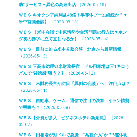
助”サービス▼異色の高速出店
（2026-05-18）
ＷＢＳ キオクシア純利益48倍！半導体ブーム継続か？▼
米中首脳会談】
（2026-05-15）
ＷＢＳ 【米中会談で中東情勢や台湾問題の行方は▼ホン
ダ初の赤字に立て直しなるか】
（2026-05-14）
ＷＢＳ 目前に迫る米中首脳会談 北京から最新情報
（2026-05-13）
ＷＢＳ ▽高市総理vs米財務長官！ドル円相場は▽1キロう
どんで“背徳感”狙う？】
（2026-05-12）
ＷＢＳ 米財務長官が訪日「異例の会談」へ 注目点は？
（2026-05-11）
ＷＢＳ 自動車、ゲーム、通信で注目の決算…イラン情勢
で明暗も？
（2026-05-08）
ＷＢＳ【外資が参入…ビジネスホテル新潮流】
（2026-
05-07）
ＷＢＳ 円相場が対ドルで急騰 “為替介入”か？5連休明