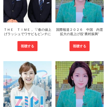
ＴＨＥ ＴＩＭＥ， ▽春の値上
国際報道２０２６ 中国 内需
げラッシュでワサビもピンチに
拡大の底上げ役“農村振興”
視聴する
視聴する