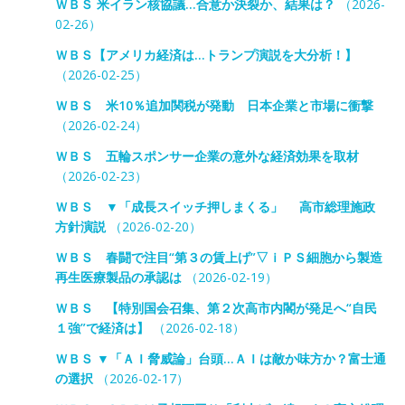
ＷＢＳ 米イラン核協議…合意か決裂か、結果は？
（2026-
02-26）
ＷＢＳ【アメリカ経済は…トランプ演説を大分析！】
（2026-02-25）
ＷＢＳ 米10％追加関税が発動 日本企業と市場に衝撃
（2026-02-24）
ＷＢＳ 五輪スポンサー企業の意外な経済効果を取材
（2026-02-23）
ＷＢＳ ▼「成長スイッチ押しまくる」 高市総理施政
方針演説
（2026-02-20）
ＷＢＳ 春闘で注目“第３の賃上げ”▽ｉＰＳ細胞から製造
再生医療製品の承認は
（2026-02-19）
ＷＢＳ 【特別国会召集、第２次高市内閣が発足へ“自民
１強”で経済は】
（2026-02-18）
ＷＢＳ ▼「ＡＩ脅威論」台頭…ＡＩは敵か味方か？富士通
の選択
（2026-02-17）