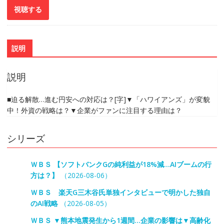
説明
説明
■迫る解散…進む円安への対応は？[字]▼「ハワイアンズ」が変貌
中！外資の戦略は？▼企業がファンに注目する理由は？
シリーズ
ＷＢＳ 【ソフトバンクGの純利益が18%減…AIブームの行
方は？】
（2026-08-06）
ＷＢＳ 楽天G三木谷氏単独インタビューで明かした独自
のAI戦略
（2026-08-05）
ＷＢＳ ▼熊本地震発生から1週間…企業の影響は▼高齢化