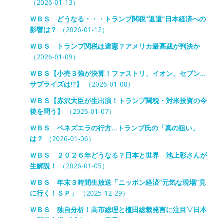
（2026-01-13）
ＷＢＳ どうなる・・・トランプ関税“返還”日本経済への
影響は？
（2026-01-12）
ＷＢＳ トランプ関税は違憲？アメリカ最高裁が判決か
（2026-01-09）
ＷＢＳ【小売３強が決算！ファストリ、イオン、セブン…
サプライズは!?】
（2026-01-08）
ＷＢＳ【赤沢大臣が生出演！トランプ関税・対米投資の今
後を問う】
（2026-01-07）
ＷＢＳ ベネズエラの行方…トランプ氏の「真の狙い」
は？
（2026-01-06）
ＷＢＳ ２０２６年どうなる？日本と世界 池上彰さんが
生解説！
（2026-01-05）
ＷＢＳ 年末３時間生放送「ニッポン経済“元気な現場”見
に行く！ＳＰ」
（2025-12-29）
ＷＢＳ 独自分析！高市総理と植田総裁発言に注目▽日本