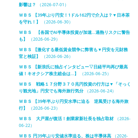
影響は？
（2026-07-01）
ＷＢＳ 【39年ぶり円安！1ドル162円で介入は？▼日本茶
を守れ！】
（2026-06-30）
ＷＢＳ 【各国でAI半導体投資が加速…過熱リスクに警告
も】
（2026-06-29）
ＷＢＳ 【激化する最低賃金競争に弊害も▼円安を元財務
官と検証】
（2026-06-26）
ＷＢＳ 【新浪氏に独占インタビュー▽日経平均再び最高
値！キオクシア株主総会は…】
（2026-06-25）
ＷＢＳ 戦略１７分野３７０兆円投資の行方は▼「そっく
り観光地」円安でも海外旅行気分
（2026-06-24）
ＷＢＳ 【39年半ぶり円安水準に迫る 逆風受ける海外旅
行】
（2026-06-23）
ＷＢＳ 大戸屋が復活！創業家新社長を独占取材
（2026-
06-22）
ＷＢＳ 円39年ぶり安値水準迫る、株は半導体高
（2026-