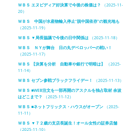
ＷＢＳ エヌビディア好決算で今後の株価は？
（2025-11-
20）
ＷＢＳ 中国が水産物輸入停止“脱中国依存”の観光地も
（2025-11-19）
ＷＢＳ ▼局長協議で今後の日中関係は
（2025-11-18）
ＷＢＳ ＮＹが舞台 日の丸デベロッパーの戦い！
（2025-11-17）
ＷＢＳ 【決算を分析 自動車や銀行で明暗は】
（2025-
11-14）
ＷＢＳ セブン参戦ブラックフライデー！
（2025-11-13）
ＷＢＳ ■WEB注文を一部再開のアスクルを独占取材 余波
はどこまで？
（2025-11-12）
ＷＢＳ ■ネットフリックス・ハウスがオープン
（2025-
11-11）
ＷＢＳ ▼７２歳の支店長誕生！オール女性の証券店舗
（2025-11-10）