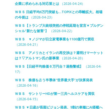
企業に求められる対応策とは
（2026-04-24）
ＷＢＳ 日経平均6万円突破も…TOPIXとの乖離拡大。相場
の今後は
（2026-04-23）
ＷＢＳ【トランプ大統領突然の停戦延期を宣言▼プルデン
シャル“新たな被害”】
（2026-04-22）
ＷＢＳ ▼ノジマが日立家電事業を1100億円で買収
（2026-04-21）
ＷＢＳ アメリカとイランの再交渉は？週明けマーケット
は？▽アルトマン氏の新事業
（2026-04-20）
ＷＢＳ【日経平均株価６万円台？過熱警戒】
（2026-04-
17）
ＷＢＳ 株価を占う半導体“世界最大手”が決算発表
（2026-04-16）
ＷＢＳ サントリーHDが第一三共ヘルスケアを買収
（2026-04-15）
ＷＢＳ ▼日産が長期ビジョン発表、9割の車種にAI搭載へ