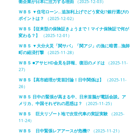
衛企業が日本に注力する理由
（2025-12-03）
ＷＢＳ ▼住宅ローン…追加利上げでどう変化!?銀行選びの
ポイントは？
（2025-12-02）
ＷＢＳ【従来型の保険証きょうまで！マイナ保険証で何が
変わる？】
（2025-12-01）
ＷＢＳ ▼大分火災「関サバ」「関アジ」の漁に暗雲…漁師
町の経済打撃
（2025-11-28）
ＷＢＳ ■アサヒHD会見を詳報、復旧のメドは
（2025-11-
27）
ＷＢＳ【高市総理が党首討論！日中関係は】
（2025-11-
26）
ＷＢＳ 日中の緊張が高まる中、日米首脳が電話会談。ア
メリカ、中国それぞれの思惑は？
（2025-11-25）
ＷＢＳ 巨大リゾート地で次世代車の実証実験
（2025-
11-24）
ＷＢＳ 日中緊張レアアースが危機!?
（2025-11-21）