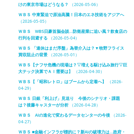
けの東京市場はどうなる？
（2026-05-06）
ＷＢＳ 中東緊迫で原油高騰！日本のエネ技術をアジアへ
（2026-05-05）
ＷＢＳ WBS日豪首脳会談…防衛産業に追い風？飲食店の
行列を回避する
（2026-05-04）
ＷＢＳ 「連休はまだ序盤」為替介入は？▼牧野フライス
買収阻止の背景
（2026-05-01）
ＷＢＳ【ナフサ危機の現場は？▽増える駆け込み旅行▽巨
大テック決算でＡＩ需要は】
（2026-04-30）
ＷＢＳ【「昭和レトロ」はブームから定着へ】
（2026-
04-29）
ＷＢＳ 日銀「利上げ」見送り 今後のシナリオ・課題
は？後藤キャスターが分析
（2026-04-28）
ＷＢＳ AIの進化で変わるデータセンターの今後
（2026-
04-27）
ＷＢＳ ■金融インフラが標的に？新AIの破壊力は…政府・