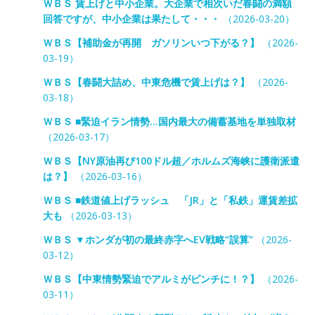
ＷＢＳ 賃上げと中小企業。大企業で相次いだ春闘の満額
回答ですが、中小企業は果たして・・・
（2026-03-20）
ＷＢＳ【補助金が再開 ガソリンいつ下がる？】
（2026-
03-19）
ＷＢＳ【春闘大詰め、中東危機で賃上げは？】
（2026-
03-18）
ＷＢＳ ■緊迫イラン情勢…国内最大の備蓄基地を単独取材
（2026-03-17）
ＷＢＳ【NY原油再び100ドル超／ホルムズ海峡に護衛派遣
は？】
（2026-03-16）
ＷＢＳ ■鉄道値上げラッシュ 「JR」と「私鉄」運賃差拡
大も
（2026-03-13）
ＷＢＳ ▼ホンダが初の最終赤字へEV戦略“誤算”
（2026-
03-12）
ＷＢＳ【中東情勢緊迫でアルミがピンチに！？】
（2026-
03-11）