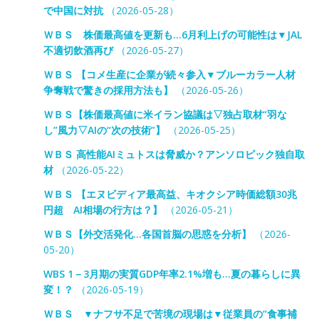
で中国に対抗
（2026-05-28）
ＷＢＳ 株価最高値を更新も…6月利上げの可能性は▼JAL
不適切飲酒再び
（2026-05-27）
ＷＢＳ 【コメ生産に企業が続々参入▼ブルーカラー人材
争奪戦で驚きの採用方法も】
（2026-05-26）
ＷＢＳ【株価最高値に米イラン協議は▽独占取材“羽な
し”風力▽AIの“次の技術”】
（2026-05-25）
ＷＢＳ 高性能AIミュトスは脅威か？アンソロピック独自取
材
（2026-05-22）
ＷＢＳ 【エヌビディア最高益、キオクシア時価総額30兆
円超 AI相場の行方は？】
（2026-05-21）
ＷＢＳ【外交活発化…各国首脳の思惑を分析】
（2026-
05-20）
WBS 1－3月期の実質GDP年率2.1%増も…夏の暮らしに異
変！？
（2026-05-19）
ＷＢＳ ▼ナフサ不足で苦境の現場は▼従業員の“食事補