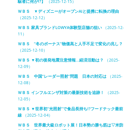
駆者に何が!?】
（2025-12-15）
ＷＢＳ ▼ディズニーがオープンAIと提携に転換の理由
（2025-12-12）
ＷＢＳ 家具ブランドLOWYA体験型店舗の狙い
（2025-12-
11）
ＷＢＳ “冬のボーナス”物価高と人手不足で変化の兆し？
（2025-12-10）
ＷＢＳ ▼初の後発地震注意情報…経済活動は？
（2025-
12-09）
ＷＢＳ 中国“レーダー照射”問題 日本の対応は
（2025-
12-08）
ＷＢＳ インフルエンザ対策の最新技術を追跡！
（2025-
12-05）
ＷＢＳ ▼世界初“光照射”で食品長持ち!?フードテック最前
線
（2025-12-04）
ＷＢＳ 世界最大級ロボット展！日本勢の勝ち筋は▽米防