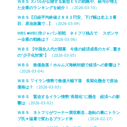
ＷＢＳ スバルが公開する新型ＥＶの戦略や、給与が増え
た企業のランキングを紹介！
（2026-03-10）
ＷＢＳ【日経平均終値２８９２円安、下げ幅は史上３番
目、原油急騰で…】
（2026-03-09）
WBS ■WBC侍ジャパン初戦 ネトフリ独占で スポンサ
ー企業の戦略は？
（2026-03-06）
ＷＢＳ 【中国全人代が開幕 今後の経済成長のカギ…驚き
の“少子化対策”】
（2026-03-05）
ＷＢＳ 株価急落！ホルムズ海峡封鎖で経済への影響は？
（2026-03-04）
ＷＢＳ ▽イラン情勢で株価大幅下落 長期化懸念で原油
価格は？
（2026-03-03）
ＷＢＳ 緊迫するイラン情勢“長期化”に懸念 経済への影
響は
（2026-03-02）
ＷＢＳ ネトフリがワーナー買収断念…急転の裏にトラン
プ氏▼猛暑で変わるブランド米
（2026-02-27）