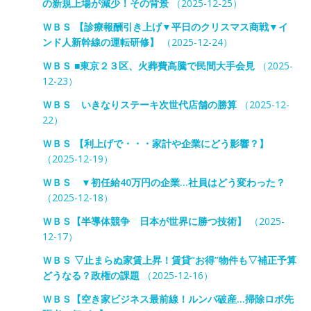
の新規上場が減少！その背景
（2025-12-25）
ＷＢＳ 【診療報酬引き上げ▼平日のクリスマス商戦▼イ
ンド人新幹線の運転研修】
（2025-12-24）
ＷＢＳ ■東京２３区、火葬費高騰で民間大手会見
（2025-
12-23）
ＷＢＳ いきなりステーキ次世代店舗の勝算
（2025-12-
22）
ＷＢＳ 【利上げで・・・家計や企業にどう影響？】
（2025-12-19）
ＷＢＳ ▼初任給40万円の企業…社員はどう変わった？
（2025-12-18）
ＷＢＳ【半導体競争 日本が世界に勝つ技術】
（2025-
12-17）
ＷＢＳ ▽止まらぬ家賃上昇！賃貸“お得”物件も▽補正予算
どうなる？政権の課題
（2025-12-16）
ＷＢＳ【空き家ビジネス最前線！ルンバ破産…掃除ロボ先