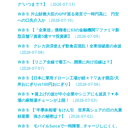
ク”いつまで？】
（2026-07-13）
ＷＢＳ 片山財務大臣のGPIF巡る発言で一時円高に 円安
への口先介入か
（2026-07-10）
ＷＢＳ 【「全東信」債権者に63の金融機関▽ファミマ新
型店舗▽資産5億ママ投資家】
（2026-07-09）
ＷＢＳ クレカ決済使えず飲食店混乱！全東信破産の余波
（2026-07-08）
ＷＢＳ 【リニア全線で着工へ…開業に向け沿線は？】
（2026-07-07）
ＷＢＳ【日本に軍用ドローン工場が続々？▽あす開店/天
丼おにぎりvs100円おにぎり】
（2026-07-06）
ＷＢＳ ▼賃上げの波が中小企業やシニアにも波及？▼本
場の麻辣湯チェーンが上陸！
（2026-07-03）
ＷＢＳ 【“半導体相場”をけん引 世界高シェアの日の丸素
材産業 強さの秘密は？】
（2026-07-02）
ＷＢＳ モバイルSuicaで一時障害…チャージしにくく、