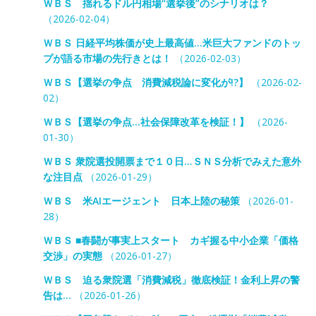
ＷＢＳ 揺れるドル円相場“選挙後”のシナリオは？
（2026-02-04）
ＷＢＳ 日経平均株価が史上最高値…米巨大ファンドのトッ
プが語る市場の先行きとは！
（2026-02-03）
ＷＢＳ【選挙の争点 消費減税論に変化が!?】
（2026-02-
02）
ＷＢＳ【選挙の争点…社会保障改革を検証！】
（2026-
01-30）
ＷＢＳ 衆院選投開票まで１０日…ＳＮＳ分析でみえた意外
な注目点
（2026-01-29）
ＷＢＳ 米AIエージェント 日本上陸の秘策
（2026-01-
28）
ＷＢＳ ■春闘が事実上スタート カギ握る中小企業「価格
交渉」の実態
（2026-01-27）
ＷＢＳ 迫る衆院選「消費減税」徹底検証！金利上昇の警
告は…
（2026-01-26）