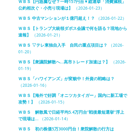
ＷＢＳ【円急騰なぜ？一時157円台▼総選挙「消費減税」
公約相次ぐ・小売り現場は】
（2026-01-23）
ＷＢＳ 中古マンションが１億円超え！？
（2026-01-22）
ＷＢＳ【トランプ大統領ダボス会議で何を語る？現地から
速報】
（2026-01-21）
ＷＢＳ ▽テレ東独自入手 自民の重点項目は？
（2026-
01-20）
ＷＢＳ【衆議院解散へ…高市トレード加速は？】
（2026-
01-19）
ＷＢＳ「ハワイアンズ」が変貌中！外資の戦略は？
（2026-01-16）
ＷＢＳ【海外で好調「オニツカタイガー」国内に新工場で
攻勢！】
（2026-01-15）
ＷＢＳ 解散風で日経平均5.4万円台“戦後最短選挙”浮上
で現場は…
（2026-01-14）
ＷＢＳ 初の株価5万3000円台！衆院解散の行方は