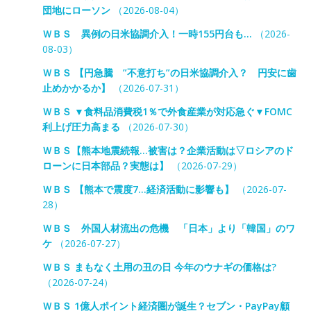
団地にローソン
（2026-08-04）
ＷＢＳ 異例の日米協調介入！一時155円台も…
（2026-
08-03）
ＷＢＳ 【円急騰 ”不意打ち”の日米協調介入？ 円安に歯
止めかかるか】
（2026-07-31）
ＷＢＳ ▼食料品消費税1％で外食産業が対応急ぐ▼FOMC
利上げ圧力高まる
（2026-07-30）
ＷＢＳ【熊本地震続報…被害は？企業活動は▽ロシアのド
ローンに日本部品？実態は】
（2026-07-29）
ＷＢＳ 【熊本で震度7…経済活動に影響も】
（2026-07-
28）
ＷＢＳ 外国人材流出の危機 「日本」より「韓国」のワ
ケ
（2026-07-27）
ＷＢＳ まもなく土用の丑の日 今年のウナギの価格は?
（2026-07-24）
ＷＢＳ 1億人ポイント経済圏が誕生？セブン・PayPay顧