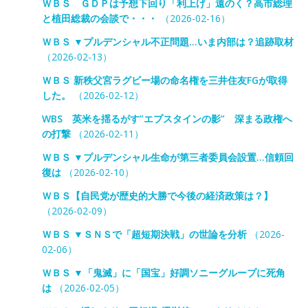
ＷＢＳ ＧＤＰは予想下回り「利上げ」遠のく？高市総理
と植田総裁の会談で・・・
（2026-02-16）
ＷＢＳ ▼プルデンシャル不正問題…いま内部は？追跡取材
（2026-02-13）
ＷＢＳ 新秩父宮ラグビー場の命名権を三井住友FGが取得
した。
（2026-02-12）
WBS 英米を揺るがす”エプスタインの影” 深まる政権へ
の打撃
（2026-02-11）
ＷＢＳ ▼プルデンシャル生命が第三者委員会設置…信頼回
復は
（2026-02-10）
ＷＢＳ【自民党が歴史的大勝で今後の経済政策は？】
（2026-02-09）
ＷＢＳ ▼ＳＮＳで「超短期決戦」の世論を分析
（2026-
02-06）
ＷＢＳ ▼「鬼滅」に「国宝」好調ソニーグループに死角
は
（2026-02-05）