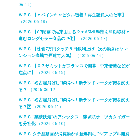
06-19）
ＷＢＳ 【▼ベインキャピタル密着！再生請負人の仕事】
（2026-06-18）
ＷＢＳ 【G7閉幕で結束固まる？▼ASML幹部を単独取材▼
進むロングセラー商品のIP化】
（2026-06-17）
ＷＢＳ 【株価7万円タッチ＆日銀利上げ…次の動きは▽マ
ンション高騰で戸建て人気】
（2026-06-16）
ＷＢＳ 【Ｇ７サミットがフランスで開幕…中東情勢などが
焦点に】
（2026-06-15）
ＷＢＳ “名古屋飛ばし”解消へ！新ランドマークが街を変え
る？
（2026-06-12）
ＷＢＳ “名古屋飛ばし”解消へ！新ランドマークが街を変え
る？🈑
（2026-06-11）
ＷＢＳ “業績快走”のアシックス 稼ぎ頭オニツカタイガー
を分社化
（2026-06-10）
ＷＢＳ タテ型動画が消費動かす起爆剤に!?▽アップル開発