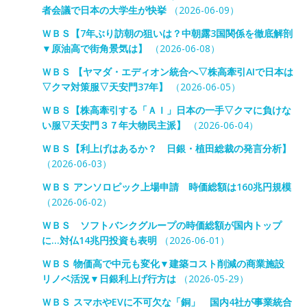
者会議で日本の大学生が快挙
（2026-06-09）
ＷＢＳ【7年ぶり訪朝の狙いは？中朝露3国関係を徹底解剖
▼原油高で街角景気は】
（2026-06-08）
ＷＢＳ 【ヤマダ・エディオン統合へ▽株高牽引AIで日本は
▽クマ対策服▽天安門37年】
（2026-06-05）
ＷＢＳ【株高牽引する「ＡＩ」日本の一手▽クマに負けな
い服▽天安門３７年大物民主派】
（2026-06-04）
ＷＢＳ【利上げはあるか？ 日銀・植田総裁の発言分析】
（2026-06-03）
ＷＢＳ アンソロピック上場申請 時価総額は160兆円規模
（2026-06-02）
ＷＢＳ ソフトバンクグループの時価総額が国内トップ
に…対仏14兆円投資も表明
（2026-06-01）
ＷＢＳ 物価高で中元も変化▼建築コスト削減の商業施設
リノベ活況▼日銀利上げ行方は
（2026-05-29）
ＷＢＳ スマホやEVに不可欠な「銅」 国内4社が事業統合