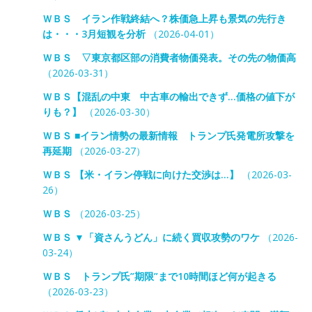
ＷＢＳ イラン作戦終結へ？株価急上昇も景気の先行き
は・・・3月短観を分析
（2026-04-01）
ＷＢＳ ▽東京都区部の消費者物価発表。その先の物価高
（2026-03-31）
ＷＢＳ【混乱の中東 中古車の輸出できず…価格の値下が
りも？】
（2026-03-30）
ＷＢＳ ■イラン情勢の最新情報 トランプ氏発電所攻撃を
再延期
（2026-03-27）
ＷＢＳ 【米・イラン停戦に向けた交渉は…】
（2026-03-
26）
ＷＢＳ
（2026-03-25）
ＷＢＳ ▼「資さんうどん」に続く買収攻勢のワケ
（2026-
03-24）
ＷＢＳ トランプ氏”期限”まで10時間ほど何が起きる
（2026-03-23）