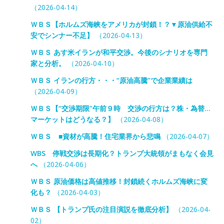
（2026-04-14）
ＷＢＳ【ホルムズ海峡をアメリカが封鎖！？▼原油供給不
安でシンナー不足】
（2026-04-13）
ＷＢＳ あす米イランが和平交渉。今後のシナリオを専門
家と分析。
（2026-04-10）
ＷＢＳ イランの行方・・・“原油高騰”で企業業績は
（2026-04-09）
ＷＢＳ【“交渉期限”午前９時 交渉の行方は？株・為替…
マーケットはどうなる？】
（2026-04-08）
ＷＢＳ ■資材が高騰！住宅業界から悲鳴
（2026-04-07）
WBS 停戦交渉は長期化？トランプ大統領がまもなく会見
へ
（2026-04-06）
ＷＢＳ 原油価格は高値推移！封鎖続くホルムズ海峡に変
化も？
（2026-04-03）
ＷＢＳ 【トランプ氏の注目演説を徹底分析】
（2026-04-
02）