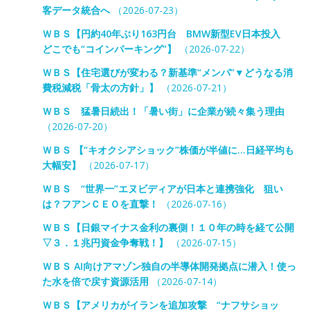
客データ統合へ
（2026-07-23）
ＷＢＳ【円約40年ぶり163円台 BMW新型EV日本投入
どこでも“コインパーキング”】
（2026-07-22）
ＷＢＳ【住宅選びが変わる？新基準“メンパ”▼どうなる消
費税減税「骨太の方針」】
（2026-07-21）
ＷＢＳ 猛暑日続出！「暑い街」に企業が続々集う理由
（2026-07-20）
ＷＢＳ 【“キオクシアショック”株価が半値に…日経平均も
大幅安】
（2026-07-17）
ＷＢＳ “世界一”エヌビディアが日本と連携強化 狙い
は？フアンＣＥＯを直撃！
（2026-07-16）
ＷＢＳ【日銀マイナス金利の裏側！１０年の時を経て公開
▽３．１兆円資金争奪戦！】
（2026-07-15）
ＷＢＳ AI向けアマゾン独自の半導体開発拠点に潜入！使っ
た水を倍で戻す資源活用
（2026-07-14）
ＷＢＳ【アメリカがイランを追加攻撃 “ナフサショッ