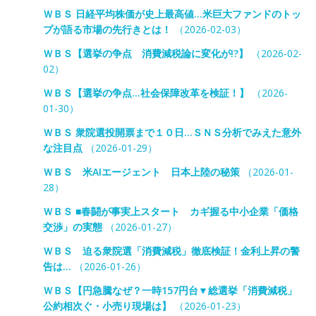
ＷＢＳ 日経平均株価が史上最高値…米巨大ファンドのトッ
プが語る市場の先行きとは！
（2026-02-03）
ＷＢＳ【選挙の争点 消費減税論に変化が!?】
（2026-02-
02）
ＷＢＳ【選挙の争点…社会保障改革を検証！】
（2026-
01-30）
ＷＢＳ 衆院選投開票まで１０日…ＳＮＳ分析でみえた意外
な注目点
（2026-01-29）
ＷＢＳ 米AIエージェント 日本上陸の秘策
（2026-01-
28）
ＷＢＳ ■春闘が事実上スタート カギ握る中小企業「価格
交渉」の実態
（2026-01-27）
ＷＢＳ 迫る衆院選「消費減税」徹底検証！金利上昇の警
告は…
（2026-01-26）
ＷＢＳ【円急騰なぜ？一時157円台▼総選挙「消費減税」
公約相次ぐ・小売り現場は】
（2026-01-23）