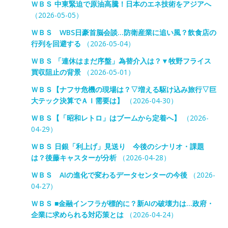
ＷＢＳ 中東緊迫で原油高騰！日本のエネ技術をアジアへ
（2026-05-05）
ＷＢＳ WBS日豪首脳会談…防衛産業に追い風？飲食店の
行列を回避する
（2026-05-04）
ＷＢＳ 「連休はまだ序盤」為替介入は？▼牧野フライス
買収阻止の背景
（2026-05-01）
ＷＢＳ【ナフサ危機の現場は？▽増える駆け込み旅行▽巨
大テック決算でＡＩ需要は】
（2026-04-30）
ＷＢＳ【「昭和レトロ」はブームから定着へ】
（2026-
04-29）
ＷＢＳ 日銀「利上げ」見送り 今後のシナリオ・課題
は？後藤キャスターが分析
（2026-04-28）
ＷＢＳ AIの進化で変わるデータセンターの今後
（2026-
04-27）
ＷＢＳ ■金融インフラが標的に？新AIの破壊力は…政府・
企業に求められる対応策とは
（2026-04-24）