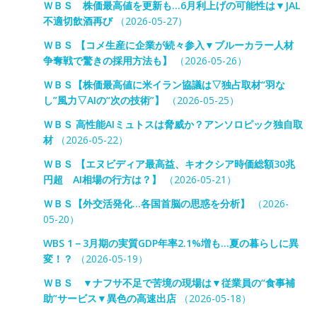
ＷＢＳ 株価最高値を更新も…6月利上げの可能性は▼JAL
不適切飲酒再び
（2026-05-27）
ＷＢＳ 【コメ生産に企業が続々参入▼ブルーカラー人材
争奪戦で驚きの採用方法も】
（2026-05-26）
ＷＢＳ【株価最高値に米イラン協議は▽独占取材“羽な
し”風力▽AIの“次の技術”】
（2026-05-25）
ＷＢＳ 高性能AIミュトスは脅威か？アンソロピック独自取
材
（2026-05-22）
ＷＢＳ 【エヌビディア最高益、キオクシア時価総額30兆
円超 AI相場の行方は？】
（2026-05-21）
ＷＢＳ【外交活発化…各国首脳の思惑を分析】
（2026-
05-20）
WBS 1－3月期の実質GDP年率2.1%増も…夏の暮らしに異
変！？
（2026-05-19）
ＷＢＳ ▼ナフサ不足で苦境の現場は▼従業員の“食事補
助”サービス▼異色の高速出店
（2026-05-18）