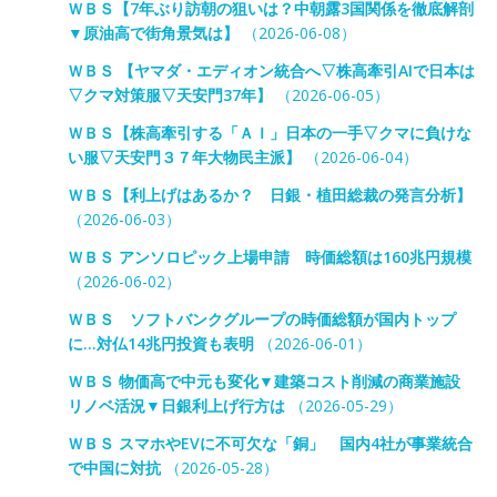
ＷＢＳ【7年ぶり訪朝の狙いは？中朝露3国関係を徹底解剖
▼原油高で街角景気は】
（2026-06-08）
ＷＢＳ 【ヤマダ・エディオン統合へ▽株高牽引AIで日本は
▽クマ対策服▽天安門37年】
（2026-06-05）
ＷＢＳ【株高牽引する「ＡＩ」日本の一手▽クマに負けな
い服▽天安門３７年大物民主派】
（2026-06-04）
ＷＢＳ【利上げはあるか？ 日銀・植田総裁の発言分析】
（2026-06-03）
ＷＢＳ アンソロピック上場申請 時価総額は160兆円規模
（2026-06-02）
ＷＢＳ ソフトバンクグループの時価総額が国内トップ
に…対仏14兆円投資も表明
（2026-06-01）
ＷＢＳ 物価高で中元も変化▼建築コスト削減の商業施設
リノベ活況▼日銀利上げ行方は
（2026-05-29）
ＷＢＳ スマホやEVに不可欠な「銅」 国内4社が事業統合
で中国に対抗
（2026-05-28）