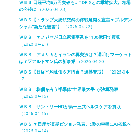
ＷＢＳ 日経平均6万円突破も…TOPIXとの乖離拡大。相場
の今後は
（2026-04-23）
ＷＢＳ【トランプ大統領突然の停戦延期を宣言▼プルデン
シャル“新たな被害”】
（2026-04-22）
ＷＢＳ ▼ノジマが日立家電事業を1100億円で買収
（2026-04-21）
ＷＢＳ アメリカとイランの再交渉は？週明けマーケット
は？▽アルトマン氏の新事業
（2026-04-20）
ＷＢＳ【日経平均株価６万円台？過熱警戒】
（2026-04-
17）
ＷＢＳ 株価を占う半導体“世界最大手”が決算発表
（2026-04-16）
ＷＢＳ サントリーHDが第一三共ヘルスケアを買収
（2026-04-15）
ＷＢＳ ▼日産が長期ビジョン発表、9割の車種にAI搭載へ
（2026-04-14）