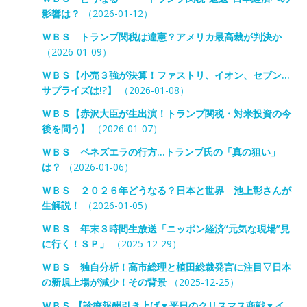
影響は？
（2026-01-12）
ＷＢＳ トランプ関税は違憲？アメリカ最高裁が判決か
（2026-01-09）
ＷＢＳ【小売３強が決算！ファストリ、イオン、セブン…
サプライズは!?】
（2026-01-08）
ＷＢＳ【赤沢大臣が生出演！トランプ関税・対米投資の今
後を問う】
（2026-01-07）
ＷＢＳ ベネズエラの行方…トランプ氏の「真の狙い」
は？
（2026-01-06）
ＷＢＳ ２０２６年どうなる？日本と世界 池上彰さんが
生解説！
（2026-01-05）
ＷＢＳ 年末３時間生放送「ニッポン経済“元気な現場”見
に行く！ＳＰ」
（2025-12-29）
ＷＢＳ 独自分析！高市総理と植田総裁発言に注目▽日本
の新規上場が減少！その背景
（2025-12-25）
ＷＢＳ 【診療報酬引き上げ▼平日のクリスマス商戦▼イ