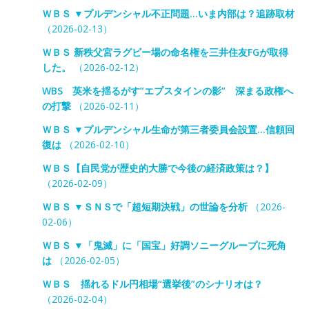
ＷＢＳ ▼プルデンシャル不正問題…いま内部は？追跡取材
（2026-02-13）
ＷＢＳ 新秩父宮ラグビー場の命名権を三井住友FGが取得
した。
（2026-02-12）
WBS 英米を揺るがす”エプスタインの影” 深まる政権へ
の打撃
（2026-02-11）
ＷＢＳ ▼プルデンシャル生命が第三者委員会設置…信頼回
復は
（2026-02-10）
ＷＢＳ【自民党が歴史的大勝で今後の経済政策は？】
（2026-02-09）
ＷＢＳ ▼ＳＮＳで「超短期決戦」の世論を分析
（2026-
02-06）
ＷＢＳ ▼「鬼滅」に「国宝」好調ソニーグループに死角
は
（2026-02-05）
ＷＢＳ 揺れるドル円相場“選挙後”のシナリオは？
（2026-02-04）