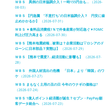
ＷＢＳ 異例の日米協調介入！一時155円台も…
（2026-
08-03）
ＷＢＳ 【円急騰 ”不意打ち”の日米協調介入？ 円安に歯
止めかかるか】
（2026-07-31）
ＷＢＳ ▼食料品消費税1％で外食産業が対応急ぐ▼FOMC
利上げ圧力高まる
（2026-07-30）
ＷＢＳ【熊本地震続報…被害は？企業活動は▽ロシアのド
ローンに日本部品？実態は】
（2026-07-29）
ＷＢＳ 【熊本で震度7…経済活動に影響も】
（2026-07-
28）
ＷＢＳ 外国人材流出の危機 「日本」より「韓国」のワ
ケ
（2026-07-27）
ＷＢＳ まもなく土用の丑の日 今年のウナギの価格は?
（2026-07-24）
ＷＢＳ 1億人ポイント経済圏が誕生？セブン・PayPay顧
客データ統合へ
（2026-07-23）