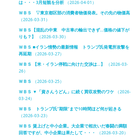
は・・・3月短観を分析
（2026-04-01）
ＷＢＳ ▽東京都区部の消費者物価発表。その先の物価高
（2026-03-31）
ＷＢＳ【混乱の中東 中古車の輸出できず…価格の値下が
りも？】
（2026-03-30）
ＷＢＳ ■イラン情勢の最新情報 トランプ氏発電所攻撃を
再延期
（2026-03-27）
ＷＢＳ 【米・イラン停戦に向けた交渉は…】
（2026-03-
26）
ＷＢＳ
（2026-03-25）
ＷＢＳ ▼「資さんうどん」に続く買収攻勢のワケ
（2026-
03-24）
ＷＢＳ トランプ氏”期限”まで10時間ほど何が起きる
（2026-03-23）
ＷＢＳ 賃上げと中小企業。大企業で相次いだ春闘の満額
回答ですが、中小企業は果たして・・・
（2026-03-20）