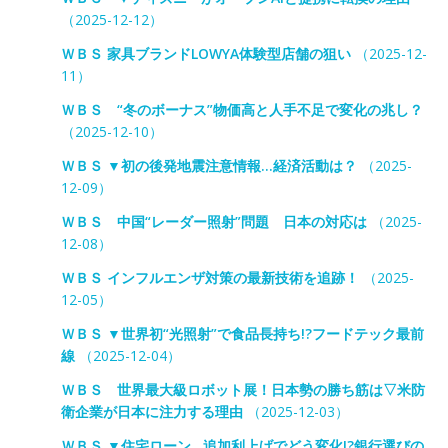
（2025-12-12）
ＷＢＳ 家具ブランドLOWYA体験型店舗の狙い
（2025-12-
11）
ＷＢＳ “冬のボーナス”物価高と人手不足で変化の兆し？
（2025-12-10）
ＷＢＳ ▼初の後発地震注意情報…経済活動は？
（2025-
12-09）
ＷＢＳ 中国“レーダー照射”問題 日本の対応は
（2025-
12-08）
ＷＢＳ インフルエンザ対策の最新技術を追跡！
（2025-
12-05）
ＷＢＳ ▼世界初“光照射”で食品長持ち!?フードテック最前
線
（2025-12-04）
ＷＢＳ 世界最大級ロボット展！日本勢の勝ち筋は▽米防
衛企業が日本に注力する理由
（2025-12-03）
ＷＢＳ ▼住宅ローン…追加利上げでどう変化!?銀行選びの