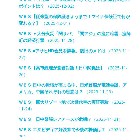
ポイントは？
（2025-12-02）
ＷＢＳ【従来型の保険証きょうまで！マイナ保険証で何が
変わる？】
（2025-12-01）
ＷＢＳ ▼大分火災「関サバ」「関アジ」の漁に暗雲…漁師
町の経済打撃
（2025-11-28）
ＷＢＳ ■アサヒHD会見を詳報、復旧のメドは
（2025-11-
27）
ＷＢＳ【高市総理が党首討論！日中関係は】
（2025-11-
26）
ＷＢＳ 日中の緊張が高まる中、日米首脳が電話会談。ア
メリカ、中国それぞれの思惑は？
（2025-11-25）
ＷＢＳ 巨大リゾート地で次世代車の実証実験
（2025-
11-24）
ＷＢＳ 日中緊張レアアースが危機!?
（2025-11-21）
ＷＢＳ エヌビディア好決算で今後の株価は？
（2025-11-
20）