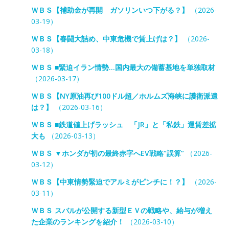
ＷＢＳ【補助金が再開 ガソリンいつ下がる？】
（2026-
03-19）
ＷＢＳ【春闘大詰め、中東危機で賃上げは？】
（2026-
03-18）
ＷＢＳ ■緊迫イラン情勢…国内最大の備蓄基地を単独取材
（2026-03-17）
ＷＢＳ【NY原油再び100ドル超／ホルムズ海峡に護衛派遣
は？】
（2026-03-16）
ＷＢＳ ■鉄道値上げラッシュ 「JR」と「私鉄」運賃差拡
大も
（2026-03-13）
ＷＢＳ ▼ホンダが初の最終赤字へEV戦略“誤算”
（2026-
03-12）
ＷＢＳ【中東情勢緊迫でアルミがピンチに！？】
（2026-
03-11）
ＷＢＳ スバルが公開する新型ＥＶの戦略や、給与が増え
た企業のランキングを紹介！
（2026-03-10）