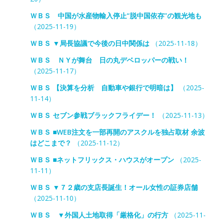
ＷＢＳ 中国が水産物輸入停止“脱中国依存”の観光地も
（2025-11-19）
ＷＢＳ ▼局長協議で今後の日中関係は
（2025-11-18）
ＷＢＳ ＮＹが舞台 日の丸デベロッパーの戦い！
（2025-11-17）
ＷＢＳ 【決算を分析 自動車や銀行で明暗は】
（2025-
11-14）
ＷＢＳ セブン参戦ブラックフライデー！
（2025-11-13）
ＷＢＳ ■WEB注文を一部再開のアスクルを独占取材 余波
はどこまで？
（2025-11-12）
ＷＢＳ ■ネットフリックス・ハウスがオープン
（2025-
11-11）
ＷＢＳ ▼７２歳の支店長誕生！オール女性の証券店舗
（2025-11-10）
ＷＢＳ ▼外国人土地取得「厳格化」の行方
（2025-11-