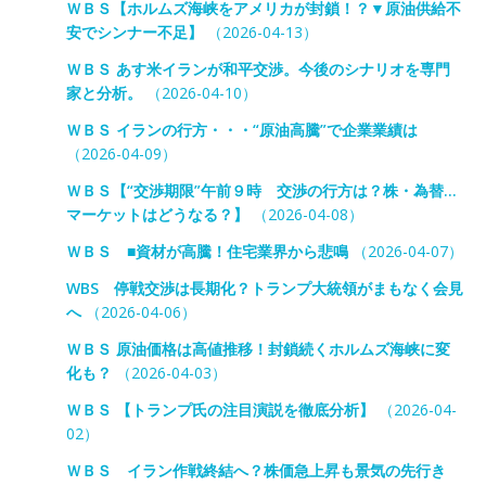
ＷＢＳ【ホルムズ海峡をアメリカが封鎖！？▼原油供給不
安でシンナー不足】
（2026-04-13）
ＷＢＳ あす米イランが和平交渉。今後のシナリオを専門
家と分析。
（2026-04-10）
ＷＢＳ イランの行方・・・“原油高騰”で企業業績は
（2026-04-09）
ＷＢＳ【“交渉期限”午前９時 交渉の行方は？株・為替…
マーケットはどうなる？】
（2026-04-08）
ＷＢＳ ■資材が高騰！住宅業界から悲鳴
（2026-04-07）
WBS 停戦交渉は長期化？トランプ大統領がまもなく会見
へ
（2026-04-06）
ＷＢＳ 原油価格は高値推移！封鎖続くホルムズ海峡に変
化も？
（2026-04-03）
ＷＢＳ 【トランプ氏の注目演説を徹底分析】
（2026-04-
02）
ＷＢＳ イラン作戦終結へ？株価急上昇も景気の先行き