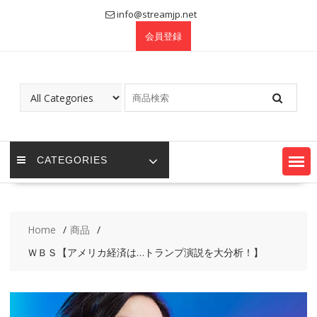
Skip
info@streamjp.net
to
会員登録
content
CATEGORIES
Home
商品
ＷＢＳ【アメリカ経済は…トランプ演説を大分析！】