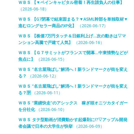
ＷＢＳ 【▼ベインキャピタル密着！再生請負人の仕事】
（2026-06-18）
ＷＢＳ 【G7閉幕で結束固まる？▼ASML幹部を単独取材▼
進むロングセラー商品のIP化】
（2026-06-17）
ＷＢＳ 【株価7万円タッチ＆日銀利上げ…次の動きは▽マ
ンション高騰で戸建て人気】
（2026-06-16）
ＷＢＳ 【Ｇ７サミットがフランスで開幕…中東情勢などが
焦点に】
（2026-06-15）
ＷＢＳ “名古屋飛ばし”解消へ！新ランドマークが街を変え
る？
（2026-06-12）
ＷＢＳ “名古屋飛ばし”解消へ！新ランドマークが街を変え
る？🈑
（2026-06-11）
ＷＢＳ “業績快走”のアシックス 稼ぎ頭オニツカタイガー
を分社化
（2026-06-10）
ＷＢＳ タテ型動画が消費動かす起爆剤に!?▽アップル開発
者会議で日本の大学生が快挙
（2026-06-09）