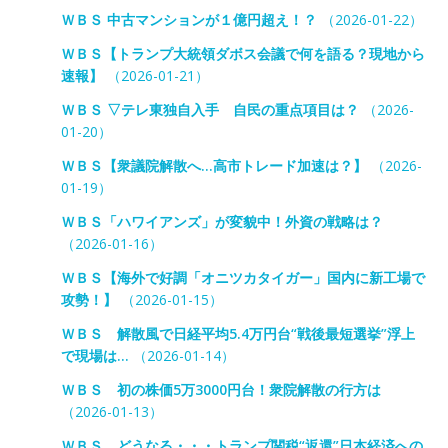
ＷＢＳ 中古マンションが１億円超え！？
（2026-01-22）
ＷＢＳ【トランプ大統領ダボス会議で何を語る？現地から
速報】
（2026-01-21）
ＷＢＳ ▽テレ東独自入手 自民の重点項目は？
（2026-
01-20）
ＷＢＳ【衆議院解散へ…高市トレード加速は？】
（2026-
01-19）
ＷＢＳ「ハワイアンズ」が変貌中！外資の戦略は？
（2026-01-16）
ＷＢＳ【海外で好調「オニツカタイガー」国内に新工場で
攻勢！】
（2026-01-15）
ＷＢＳ 解散風で日経平均5.4万円台“戦後最短選挙”浮上
で現場は…
（2026-01-14）
ＷＢＳ 初の株価5万3000円台！衆院解散の行方は
（2026-01-13）
ＷＢＳ どうなる・・・トランプ関税“返還”日本経済への