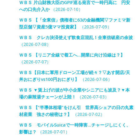
ＷＢＳ 片山財務大臣のGPIF巡る発言で一時円高に 円安
への口先介入か
（2026-07-10）
ＷＢＳ 【「全東信」債権者に63の金融機関▽ファミマ新
型店舗▽資産5億ママ投資家】
（2026-07-09）
ＷＢＳ クレカ決済使えず飲食店混乱！全東信破産の余波
（2026-07-08）
ＷＢＳ 【リニア全線で着工へ…開業に向け沿線は？】
（2026-07-07）
ＷＢＳ【日本に軍用ドローン工場が続々？▽あす開店/天
丼おにぎりvs100円おにぎり】
（2026-07-06）
ＷＢＳ ▼賃上げの波が中小企業やシニアにも波及？▼本
場の麻辣湯チェーンが上陸！
（2026-07-03）
ＷＢＳ 【“半導体相場”をけん引 世界高シェアの日の丸素
材産業 強さの秘密は？】
（2026-07-02）
ＷＢＳ モバイルSuicaで一時障害…チャージしにくく、
影響は？
（2026-07-01）