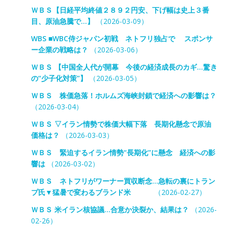
ＷＢＳ【日経平均終値２８９２円安、下げ幅は史上３番
目、原油急騰で…】
（2026-03-09）
WBS ■WBC侍ジャパン初戦 ネトフリ独占で スポンサ
ー企業の戦略は？
（2026-03-06）
ＷＢＳ 【中国全人代が開幕 今後の経済成長のカギ…驚き
の“少子化対策”】
（2026-03-05）
ＷＢＳ 株価急落！ホルムズ海峡封鎖で経済への影響は？
（2026-03-04）
ＷＢＳ ▽イラン情勢で株価大幅下落 長期化懸念で原油
価格は？
（2026-03-03）
ＷＢＳ 緊迫するイラン情勢“長期化”に懸念 経済への影
響は
（2026-03-02）
ＷＢＳ ネトフリがワーナー買収断念…急転の裏にトラン
プ氏▼猛暑で変わるブランド米
（2026-02-27）
ＷＢＳ 米イラン核協議…合意か決裂か、結果は？
（2026-
02-26）