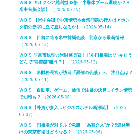
ＷＢＳ キオクシア純利益48倍！半導体ブーム継続か？▼
米中首脳会談】
（2026-05-15）
ＷＢＳ 【米中会談で中東情勢や台湾問題の行方は▼ホン
ダ初の赤字に立て直しなるか】
（2026-05-14）
ＷＢＳ 目前に迫る米中首脳会談 北京から最新情報
（2026-05-13）
ＷＢＳ ▽高市総理vs米財務長官！ドル円相場は▽1キロう
どんで“背徳感”狙う？】
（2026-05-12）
ＷＢＳ 米財務長官が訪日「異例の会談」へ 注目点は？
（2026-05-11）
ＷＢＳ 自動車、ゲーム、通信で注目の決算…イラン情勢
で明暗も？
（2026-05-08）
ＷＢＳ【外資が参入…ビジネスホテル新潮流】
（2026-
05-07）
ＷＢＳ 円相場が対ドルで急騰 “為替介入”か？5連休明
けの東京市場はどうなる？
（2026-05-06）