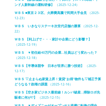
ンド人新幹線の運転研修】
（2025-12-24）
ＷＢＳ ■東京２３区、火葬費高騰で民間大手会見
（2025-
12-23）
ＷＢＳ いきなりステーキ次世代店舗の勝算
（2025-12-
22）
ＷＢＳ 【利上げで・・・家計や企業にどう影響？】
（2025-12-19）
ＷＢＳ ▼初任給40万円の企業…社員はどう変わった？
（2025-12-18）
ＷＢＳ【半導体競争 日本が世界に勝つ技術】
（2025-
12-17）
ＷＢＳ ▽止まらぬ家賃上昇！賃貸“お得”物件も▽補正予算
どうなる？政権の課題
（2025-12-16）
ＷＢＳ【空き家ビジネス最前線！ルンバ破産…掃除ロボ先
駆者に何が!?】
（2025-12-15）
ＷＢＳ ▼ディズニーがオープンAIと提携に転換の理由