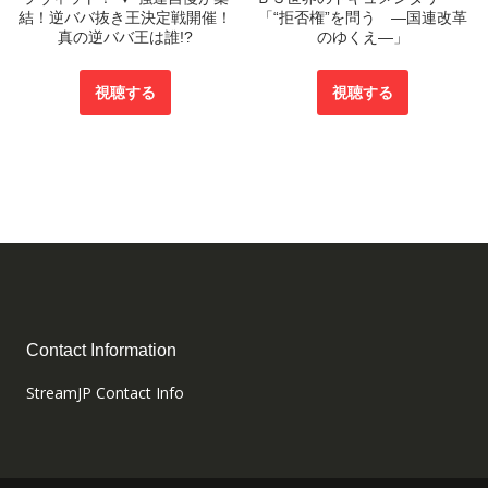
結！逆ババ抜き王決定戦開催！
「“拒否権”を問う ―国連改革
真の逆ババ王は誰!?
のゆくえ―」
視聴する
視聴する
Contact Information
StreamJP Contact Info