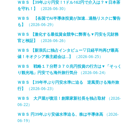
ＷＢＳ 【39年ぶり円安！1ドル162円で介入は？▼日本茶
を守れ！】
（2026-06-30）
ＷＢＳ 【各国でAI半導体投資が加速…過熱リスクに警告
も】
（2026-06-29）
ＷＢＳ 【激化する最低賃金競争に弊害も▼円安を元財務
官と検証】
（2026-06-26）
ＷＢＳ 【新浪氏に独占インタビュー▽日経平均再び最高
値！キオクシア株主総会は…】
（2026-06-25）
ＷＢＳ 戦略１７分野３７０兆円投資の行方は▼「そっく
り観光地」円安でも海外旅行気分
（2026-06-24）
ＷＢＳ 【39年半ぶり円安水準に迫る 逆風受ける海外旅
行】
（2026-06-23）
ＷＢＳ 大戸屋が復活！創業家新社長を独占取材
（2026-
06-22）
ＷＢＳ 円39年ぶり安値水準迫る、株は半導体高
（2026-
06-19）