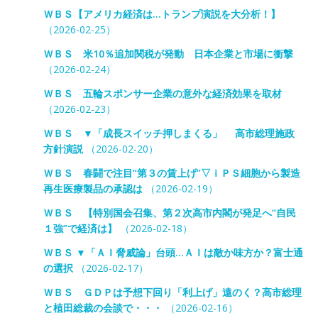
ＷＢＳ【アメリカ経済は…トランプ演説を大分析！】
（2026-02-25）
ＷＢＳ 米10％追加関税が発動 日本企業と市場に衝撃
（2026-02-24）
ＷＢＳ 五輪スポンサー企業の意外な経済効果を取材
（2026-02-23）
ＷＢＳ ▼「成長スイッチ押しまくる」 高市総理施政
方針演説
（2026-02-20）
ＷＢＳ 春闘で注目“第３の賃上げ”▽ｉＰＳ細胞から製造
再生医療製品の承認は
（2026-02-19）
ＷＢＳ 【特別国会召集、第２次高市内閣が発足へ“自民
１強”で経済は】
（2026-02-18）
ＷＢＳ ▼「ＡＩ脅威論」台頭…ＡＩは敵か味方か？富士通
の選択
（2026-02-17）
ＷＢＳ ＧＤＰは予想下回り「利上げ」遠のく？高市総理
と植田総裁の会談で・・・
（2026-02-16）