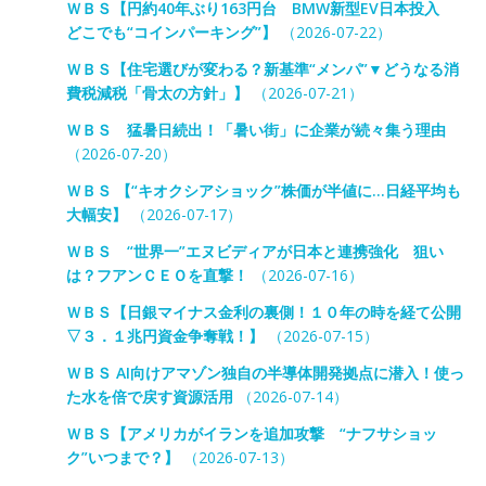
ＷＢＳ【円約40年ぶり163円台 BMW新型EV日本投入
どこでも“コインパーキング”】
（2026-07-22）
ＷＢＳ【住宅選びが変わる？新基準“メンパ”▼どうなる消
費税減税「骨太の方針」】
（2026-07-21）
ＷＢＳ 猛暑日続出！「暑い街」に企業が続々集う理由
（2026-07-20）
ＷＢＳ 【“キオクシアショック”株価が半値に…日経平均も
大幅安】
（2026-07-17）
ＷＢＳ “世界一”エヌビディアが日本と連携強化 狙い
は？フアンＣＥＯを直撃！
（2026-07-16）
ＷＢＳ【日銀マイナス金利の裏側！１０年の時を経て公開
▽３．１兆円資金争奪戦！】
（2026-07-15）
ＷＢＳ AI向けアマゾン独自の半導体開発拠点に潜入！使っ
た水を倍で戻す資源活用
（2026-07-14）
ＷＢＳ【アメリカがイランを追加攻撃 “ナフサショッ
ク”いつまで？】
（2026-07-13）