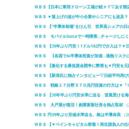
ＷＢＳ【日本に軍用ドローン工場が続々？▽あす開店/
ＷＢＳ ▼賃上げの波が中小企業やシニアにも波及
ＷＢＳ 【“半導体相場”をけん引 世界高シェアの
ＷＢＳ モバイルSuicaで一時障害…チャージしに
ＷＢＳ 【39年ぶり円安！1ドル162円で介入は？▼
ＷＢＳ 【各国でAI半導体投資が加速…過熱リスク
ＷＢＳ 【激化する最低賃金競争に弊害も▼円安を元
ＷＢＳ 【新浪氏に独占インタビュー▽日経平均再び
ＷＢＳ 戦略１７分野３７０兆円投資の行方は▼「
ＷＢＳ 【39年半ぶり円安水準に迫る 逆風受ける
ＷＢＳ 大戸屋が復活！創業家新社長を独占取材
（2
ＷＢＳ 円39年ぶり安値水準迫る、株は半導体高
（20
ＷＢＳ 【▼ベインキャピタル密着！再生請負人の仕