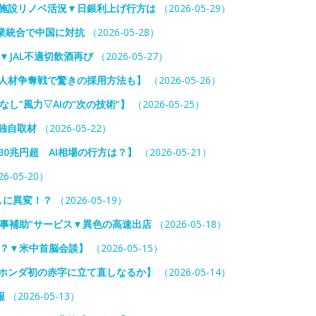
業施設リノベ活況▼日銀利上げ行方は
（2026-05-29）
事業統合で中国に対抗
（2026-05-28）
▼JAL不適切飲酒再び
（2026-05-27）
ー人材争奪戦で驚きの採用方法も】
（2026-05-26）
し”風力▽AIの“次の技術”】
（2026-05-25）
独自取材
（2026-05-22）
0兆円超 AI相場の行方は？】
（2026-05-21）
6-05-20）
らしに異変！？
（2026-05-19）
事補助”サービス▼異色の高速出店
（2026-05-18）
か？▼米中首脳会談】
（2026-05-15）
▼ホンダ初の赤字に立て直しなるか】
（2026-05-14）
報
（2026-05-13）