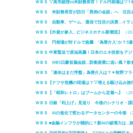
ＷＢＳ ▽高市総理vs米財務長官！ドル円相場は▽1
ＷＢＳ 米財務長官が訪日「異例の会談」へ 注目
ＷＢＳ 自動車、ゲーム、通信で注目の決算…イラ
ＷＢＳ【外資が参入…ビジネスホテル新潮流】
（202
ＷＢＳ 円相場が対ドルで急騰 “為替介入”か？5
ＷＢＳ 中東緊迫で原油高騰！日本のエネ技術をアジ
ＷＢＳ WBS日豪首脳会談…防衛産業に追い風？飲
ＷＢＳ 「連休はまだ序盤」為替介入は？▼牧野フラ
ＷＢＳ【ナフサ危機の現場は？▽増える駆け込み旅
ＷＢＳ【「昭和レトロ」はブームから定着へ】
（20
ＷＢＳ 日銀「利上げ」見送り 今後のシナリオ・
ＷＢＳ AIの進化で変わるデータセンターの今後
（2
ＷＢＳ ■金融インフラが標的に？新AIの破壊力は
ＷＢＳ 日経平均6万円突破も…TOPIXとの乖離拡大