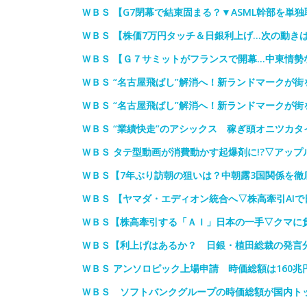
ＷＢＳ 【G7閉幕で結束固まる？▼ASML幹部を単
ＷＢＳ 【株価7万円タッチ＆日銀利上げ…次の動き
ＷＢＳ 【Ｇ７サミットがフランスで開幕…中東情勢
ＷＢＳ “名古屋飛ばし”解消へ！新ランドマークが街
ＷＢＳ “名古屋飛ばし”解消へ！新ランドマークが街
ＷＢＳ “業績快走”のアシックス 稼ぎ頭オニツカ
ＷＢＳ タテ型動画が消費動かす起爆剤に!?▽アッ
ＷＢＳ【7年ぶり訪朝の狙いは？中朝露3国関係を徹
ＷＢＳ 【ヤマダ・エディオン統合へ▽株高牽引AIで
ＷＢＳ【株高牽引する「ＡＩ」日本の一手▽クマに
ＷＢＳ【利上げはあるか？ 日銀・植田総裁の発言
ＷＢＳ アンソロピック上場申請 時価総額は160兆
ＷＢＳ ソフトバンクグループの時価総額が国内トッ