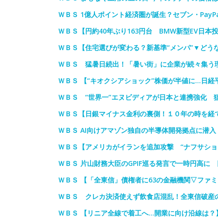
ＷＢＳ 1億人ポイント経済圏が誕生？セブン・PayP
ＷＢＳ【円約40年ぶり163円台 BMW新型EV日本
ＷＢＳ【住宅選びが変わる？新基準“メンパ”▼どう
ＷＢＳ 猛暑日続出！「暑い街」に企業が続々集う
ＷＢＳ 【“キオクシアショック”株価が半値に…日経
ＷＢＳ “世界一”エヌビディアが日本と連携強化 
ＷＢＳ【日銀マイナス金利の裏側！１０年の時を経
ＷＢＳ AI向けアマゾン独自の半導体開発拠点に潜
ＷＢＳ【アメリカがイランを追加攻撃 “ナフサショ
ＷＢＳ 片山財務大臣のGPIF巡る発言で一時円高に
ＷＢＳ 【「全東信」債権者に63の金融機関▽ファ
ＷＢＳ クレカ決済使えず飲食店混乱！全東信破産
ＷＢＳ 【リニア全線で着工へ…開業に向け沿線は？