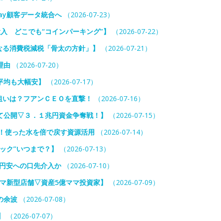
ay顧客データ統合へ
（2026-07-23）
投入 どこでも“コインパーキング”】
（2026-07-22）
なる消費税減税「骨太の方針」】
（2026-07-21）
理由
（2026-07-20）
平均も大幅安】
（2026-07-17）
狙いは？フアンＣＥＯを直撃！
（2026-07-16）
て公開▽３．１兆円資金争奪戦！】
（2026-07-15）
入！使った水を倍で戻す資源活用
（2026-07-14）
ック”いつまで？】
（2026-07-13）
 円安への口先介入か
（2026-07-10）
ミマ新型店舗▽資産5億ママ投資家】
（2026-07-09）
の余波
（2026-07-08）
】
（2026-07-07）