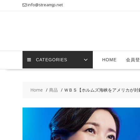
Skip
info@streamjp.net
to
content
CATEGORIES
HOME
会員登
Home
商品
ＷＢＳ【ホルムズ海峡をアメリカが封