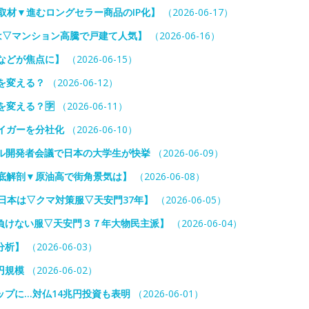
独取材▼進むロングセラー商品のIP化】
（2026-06-17）
は▽マンション高騰で戸建て人気】
（2026-06-16）
などが焦点に】
（2026-06-15）
を変える？
（2026-06-12）
を変える？🈑
（2026-06-11）
タイガーを分社化
（2026-06-10）
プル開発者会議で日本の大学生が快挙
（2026-06-09）
底解剖▼原油高で街角景気は】
（2026-06-08）
日本は▽クマ対策服▽天安門37年】
（2026-06-05）
負けない服▽天安門３７年大物民主派】
（2026-06-04）
分析】
（2026-06-03）
円規模
（2026-06-02）
プに…対仏14兆円投資も表明
（2026-06-01）