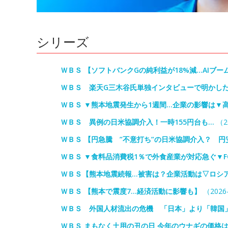
シリーズ
ＷＢＳ 【ソフトバンクGの純利益が18%減…AIブ
ＷＢＳ 楽天G三木谷氏単独インタビューで明かした
ＷＢＳ ▼熊本地震発生から1週間…企業の影響は▼
ＷＢＳ 異例の日米協調介入！一時155円台も…
（20
ＷＢＳ 【円急騰 ”不意打ち”の日米協調介入？ 
ＷＢＳ ▼食料品消費税1％で外食産業が対応急ぐ▼F
ＷＢＳ【熊本地震続報…被害は？企業活動は▽ロシ
ＷＢＳ 【熊本で震度7…経済活動に影響も】
（2026-
ＷＢＳ 外国人材流出の危機 「日本」より「韓国
ＷＢＳ まもなく土用の丑の日 今年のウナギの価格は