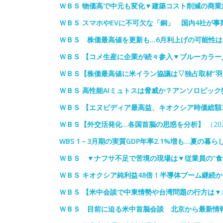
ＷＢＳ 物価高で中元も変化▼建築コスト削減の商
ＷＢＳ スマホやEVに不可欠な「銅」 国内4社が
ＷＢＳ 株価最高値を更新も…6月利上げの可能性は
ＷＢＳ 【コメ生産に企業が続々参入▼ブルーカラ
ＷＢＳ【株価最高値に米イラン協議は▽独占取材“羽な
ＷＢＳ 高性能AIミュトスは脅威か？アンソロピック
ＷＢＳ 【エヌビディア最高益、キオクシア時価総額3
ＷＢＳ【外交活発化…各国首脳の思惑を分析】
（202
WBS 1－3月期の実質GDP年率2.1%増も…夏の暮
ＷＢＳ ▼ナフサ不足で苦境の現場は▼従業員の“食
ＷＢＳ キオクシア純利益48倍！半導体ブーム継続
ＷＢＳ 【米中会談で中東情勢や台湾問題の行方は
ＷＢＳ 目前に迫る米中首脳会談 北京から最新情