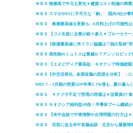
ＷＢＳ 物価高で中元も変化▼建築コスト削減の商
ＷＢＳ スマホやEVに不可欠な「銅」 国内4社が
ＷＢＳ 株価最高値を更新も…6月利上げの可能性は
ＷＢＳ 【コメ生産に企業が続々参入▼ブルーカラ
ＷＢＳ【株価最高値に米イラン協議は▽独占取材“羽な
ＷＢＳ 高性能AIミュトスは脅威か？アンソロピック
ＷＢＳ 【エヌビディア最高益、キオクシア時価総額3
ＷＢＳ【外交活発化…各国首脳の思惑を分析】
（202
WBS 1－3月期の実質GDP年率2.1%増も…夏の暮
ＷＢＳ ▼ナフサ不足で苦境の現場は▼従業員の“食
ＷＢＳ キオクシア純利益48倍！半導体ブーム継続
ＷＢＳ 【米中会談で中東情勢や台湾問題の行方は
ＷＢＳ 目前に迫る米中首脳会談 北京から最新情