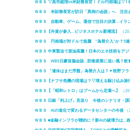
ＷＢＳ ▽高市総理vs米財務長官！ドル円相場は▽1
ＷＢＳ 米財務長官が訪日「異例の会談」へ 注目
ＷＢＳ 自動車、ゲーム、通信で注目の決算…イラ
ＷＢＳ【外資が参入…ビジネスホテル新潮流】
（202
ＷＢＳ 円相場が対ドルで急騰 “為替介入”か？5
ＷＢＳ 中東緊迫で原油高騰！日本のエネ技術をアジ
ＷＢＳ WBS日豪首脳会談…防衛産業に追い風？飲
ＷＢＳ 「連休はまだ序盤」為替介入は？▼牧野フラ
ＷＢＳ【ナフサ危機の現場は？▽増える駆け込み旅
ＷＢＳ【「昭和レトロ」はブームから定着へ】
（20
ＷＢＳ 日銀「利上げ」見送り 今後のシナリオ・
ＷＢＳ AIの進化で変わるデータセンターの今後
（2
ＷＢＳ ■金融インフラが標的に？新AIの破壊力は
ＷＢＳ 日経平均6万円突破も…TOPIXとの乖離拡大