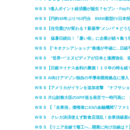
ＷＢＳ 1億人ポイント経済圏が誕生？セブン・PayP
ＷＢＳ【円約40年ぶり163円台 BMW新型EV日本
ＷＢＳ【住宅選びが変わる？新基準“メンパ”▼どう
ＷＢＳ 猛暑日続出！「暑い街」に企業が続々集う
ＷＢＳ 【“キオクシアショック”株価が半値に…日経
ＷＢＳ “世界一”エヌビディアが日本と連携強化 
ＷＢＳ【日銀マイナス金利の裏側！１０年の時を経
ＷＢＳ AI向けアマゾン独自の半導体開発拠点に潜
ＷＢＳ【アメリカがイランを追加攻撃 “ナフサショ
ＷＢＳ 片山財務大臣のGPIF巡る発言で一時円高に
ＷＢＳ 【「全東信」債権者に63の金融機関▽ファ
ＷＢＳ クレカ決済使えず飲食店混乱！全東信破産
ＷＢＳ 【リニア全線で着工へ…開業に向け沿線は？