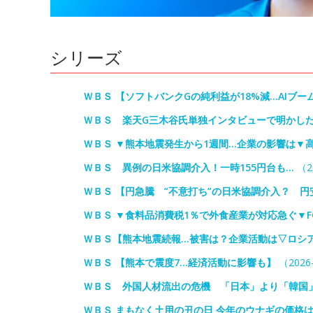
シリーズ
ＷＢＳ 【ソフトバンクGの純利益が18%減…AIブ
ＷＢＳ 楽天G三木谷氏単独インタビューで明かした
ＷＢＳ ▼熊本地震発生から1週間…企業の影響は▼
ＷＢＳ 異例の日米協調介入！一時155円台も…
（20
ＷＢＳ 【円急騰 ”不意打ち”の日米協調介入？ 
ＷＢＳ ▼食料品消費税1％で外食産業が対応急ぐ▼F
ＷＢＳ【熊本地震続報…被害は？企業活動は▽ロシ
ＷＢＳ 【熊本で震度7…経済活動に影響も】
（2026-
ＷＢＳ 外国人材流出の危機 「日本」より「韓国
ＷＢＳ まもなく土用の丑の日 今年のウナギの価格は