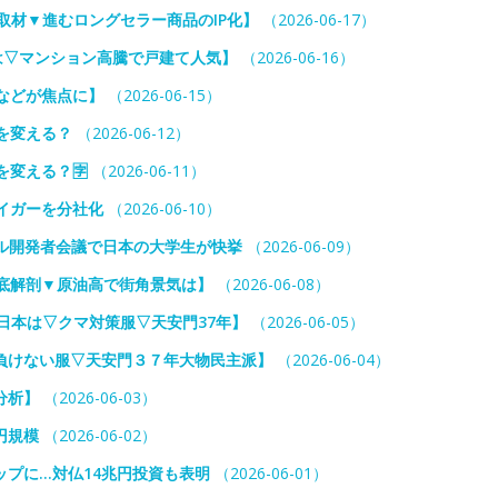
独取材▼進むロングセラー商品のIP化】
（2026-06-17）
は▽マンション高騰で戸建て人気】
（2026-06-16）
などが焦点に】
（2026-06-15）
を変える？
（2026-06-12）
を変える？🈑
（2026-06-11）
タイガーを分社化
（2026-06-10）
プル開発者会議で日本の大学生が快挙
（2026-06-09）
底解剖▼原油高で街角景気は】
（2026-06-08）
日本は▽クマ対策服▽天安門37年】
（2026-06-05）
負けない服▽天安門３７年大物民主派】
（2026-06-04）
分析】
（2026-06-03）
円規模
（2026-06-02）
プに…対仏14兆円投資も表明
（2026-06-01）