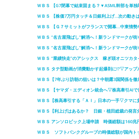
ＷＢＳ 【G7閉幕で結束固まる？▼ASML幹部を単
ＷＢＳ 【株価7万円タッチ＆日銀利上げ…次の動き
ＷＢＳ 【Ｇ７サミットがフランスで開幕…中東情勢
ＷＢＳ “名古屋飛ばし”解消へ！新ランドマークが街
ＷＢＳ “名古屋飛ばし”解消へ！新ランドマークが街
ＷＢＳ “業績快走”のアシックス 稼ぎ頭オニツカ
ＷＢＳ タテ型動画が消費動かす起爆剤に!?▽アッ
ＷＢＳ【7年ぶり訪朝の狙いは？中朝露3国関係を徹
ＷＢＳ 【ヤマダ・エディオン統合へ▽株高牽引AIで
ＷＢＳ【株高牽引する「ＡＩ」日本の一手▽クマに
ＷＢＳ【利上げはあるか？ 日銀・植田総裁の発言
ＷＢＳ アンソロピック上場申請 時価総額は160兆
ＷＢＳ ソフトバンクグループの時価総額が国内トッ