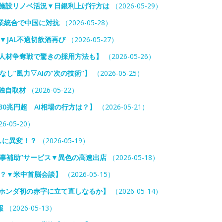
業施設リノベ活況▼日銀利上げ行方は
（2026-05-29）
事業統合で中国に対抗
（2026-05-28）
▼JAL不適切飲酒再び
（2026-05-27）
ー人材争奪戦で驚きの採用方法も】
（2026-05-26）
し”風力▽AIの“次の技術”】
（2026-05-25）
独自取材
（2026-05-22）
0兆円超 AI相場の行方は？】
（2026-05-21）
6-05-20）
らしに異変！？
（2026-05-19）
事補助”サービス▼異色の高速出店
（2026-05-18）
か？▼米中首脳会談】
（2026-05-15）
▼ホンダ初の赤字に立て直しなるか】
（2026-05-14）
報
（2026-05-13）