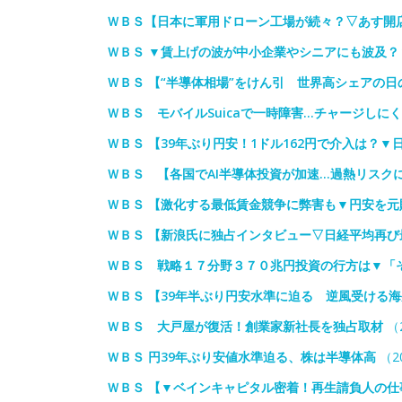
ＷＢＳ【日本に軍用ドローン工場が続々？▽あす開店/
ＷＢＳ ▼賃上げの波が中小企業やシニアにも波及
ＷＢＳ 【“半導体相場”をけん引 世界高シェアの
ＷＢＳ モバイルSuicaで一時障害…チャージしに
ＷＢＳ 【39年ぶり円安！1ドル162円で介入は？▼
ＷＢＳ 【各国でAI半導体投資が加速…過熱リスク
ＷＢＳ 【激化する最低賃金競争に弊害も▼円安を元
ＷＢＳ 【新浪氏に独占インタビュー▽日経平均再び
ＷＢＳ 戦略１７分野３７０兆円投資の行方は▼「
ＷＢＳ 【39年半ぶり円安水準に迫る 逆風受ける
ＷＢＳ 大戸屋が復活！創業家新社長を独占取材
（2
ＷＢＳ 円39年ぶり安値水準迫る、株は半導体高
（20
ＷＢＳ 【▼ベインキャピタル密着！再生請負人の仕