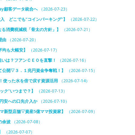
ay顧客データ統合へ
（2026-07-23）
投入 どこでも“コインパーキング”】
（2026-07-22）
なる消費税減税「骨太の方針」】
（2026-07-21）
理由
（2026-07-20）
平均も大幅安】
（2026-07-17）
狙いは？フアンＣＥＯを直撃！
（2026-07-16）
て公開▽３．１兆円資金争奪戦！】
（2026-07-15）
入！使った水を倍で戻す資源活用
（2026-07-14）
ック”いつまで？】
（2026-07-13）
 円安への口先介入か
（2026-07-10）
ミマ新型店舗▽資産5億ママ投資家】
（2026-07-09）
の余波
（2026-07-08）
】
（2026-07-07）