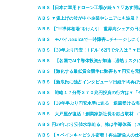
ＷＢＳ【日本に軍用ドローン工場が続々？▽あす開店/
ＷＢＳ ▼賃上げの波が中小企業やシニアにも波及
ＷＢＳ 【“半導体相場”をけん引 世界高シェアの
ＷＢＳ モバイルSuicaで一時障害…チャージしに
ＷＢＳ 【39年ぶり円安！1ドル162円で介入は？▼
ＷＢＳ 【各国でAI半導体投資が加速…過熱リスク
ＷＢＳ 【激化する最低賃金競争に弊害も▼円安を元
ＷＢＳ 【新浪氏に独占インタビュー▽日経平均再び
ＷＢＳ 戦略１７分野３７０兆円投資の行方は▼「
ＷＢＳ 【39年半ぶり円安水準に迫る 逆風受ける
ＷＢＳ 大戸屋が復活！創業家新社長を独占取材
（2
ＷＢＳ 円39年ぶり安値水準迫る、株は半導体高
（20
ＷＢＳ 【▼ベインキャピタル密着！再生請負人の仕