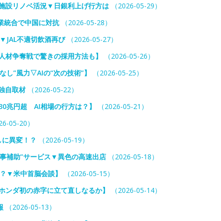
業施設リノベ活況▼日銀利上げ行方は
（2026-05-29）
事業統合で中国に対抗
（2026-05-28）
▼JAL不適切飲酒再び
（2026-05-27）
ー人材争奪戦で驚きの採用方法も】
（2026-05-26）
し”風力▽AIの“次の技術”】
（2026-05-25）
独自取材
（2026-05-22）
0兆円超 AI相場の行方は？】
（2026-05-21）
6-05-20）
らしに異変！？
（2026-05-19）
事補助”サービス▼異色の高速出店
（2026-05-18）
か？▼米中首脳会談】
（2026-05-15）
▼ホンダ初の赤字に立て直しなるか】
（2026-05-14）
報
（2026-05-13）