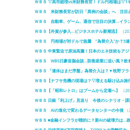
ＷＢＳ ▽高市総理vs米財務長官！ドル円相場は▽1
ＷＢＳ 米財務長官が訪日「異例の会談」へ 注目
ＷＢＳ 自動車、ゲーム、通信で注目の決算…イラ
ＷＢＳ【外資が参入…ビジネスホテル新潮流】
（202
ＷＢＳ 円相場が対ドルで急騰 “為替介入”か？5
ＷＢＳ 中東緊迫で原油高騰！日本のエネ技術をアジ
ＷＢＳ WBS日豪首脳会談…防衛産業に追い風？飲
ＷＢＳ 「連休はまだ序盤」為替介入は？▼牧野フラ
ＷＢＳ【ナフサ危機の現場は？▽増える駆け込み旅
ＷＢＳ【「昭和レトロ」はブームから定着へ】
（20
ＷＢＳ 日銀「利上げ」見送り 今後のシナリオ・
ＷＢＳ AIの進化で変わるデータセンターの今後
（2
ＷＢＳ ■金融インフラが標的に？新AIの破壊力は
ＷＢＳ 日経平均6万円突破も…TOPIXとの乖離拡大