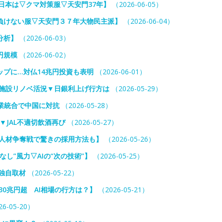
日本は▽クマ対策服▽天安門37年】
（2026-06-05）
負けない服▽天安門３７年大物民主派】
（2026-06-04）
分析】
（2026-06-03）
円規模
（2026-06-02）
プに…対仏14兆円投資も表明
（2026-06-01）
業施設リノベ活況▼日銀利上げ行方は
（2026-05-29）
事業統合で中国に対抗
（2026-05-28）
▼JAL不適切飲酒再び
（2026-05-27）
ー人材争奪戦で驚きの採用方法も】
（2026-05-26）
し”風力▽AIの“次の技術”】
（2026-05-25）
独自取材
（2026-05-22）
0兆円超 AI相場の行方は？】
（2026-05-21）
6-05-20）