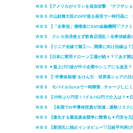
ＷＢＳ【アメリカがイランを追加攻撃 “ナフサショ
ＷＢＳ 片山財務大臣のGPIF巡る発言で一時円高に
ＷＢＳ 【「全東信」債権者に63の金融機関▽ファ
ＷＢＳ クレカ決済使えず飲食店混乱！全東信破産
ＷＢＳ 【リニア全線で着工へ…開業に向け沿線は？
ＷＢＳ【日本に軍用ドローン工場が続々？▽あす開店/
ＷＢＳ ▼賃上げの波が中小企業やシニアにも波及
ＷＢＳ 【“半導体相場”をけん引 世界高シェアの
ＷＢＳ モバイルSuicaで一時障害…チャージしに
ＷＢＳ 【39年ぶり円安！1ドル162円で介入は？▼
ＷＢＳ 【各国でAI半導体投資が加速…過熱リスク
ＷＢＳ 【激化する最低賃金競争に弊害も▼円安を元
ＷＢＳ 【新浪氏に独占インタビュー▽日経平均再び