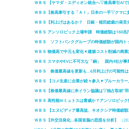
ＷＢＳ 【ヤマダ・エディオン統合へ▽株高牽引AIで
ＷＢＳ【株高牽引する「ＡＩ」日本の一手▽クマに
ＷＢＳ【利上げはあるか？ 日銀・植田総裁の発言
ＷＢＳ アンソロピック上場申請 時価総額は160兆
ＷＢＳ ソフトバンクグループの時価総額が国内トッ
ＷＢＳ 物価高で中元も変化▼建築コスト削減の商
ＷＢＳ スマホやEVに不可欠な「銅」 国内4社が
ＷＢＳ 株価最高値を更新も…6月利上げの可能性は
ＷＢＳ 【コメ生産に企業が続々参入▼ブルーカラ
ＷＢＳ【株価最高値に米イラン協議は▽独占取材“羽な
ＷＢＳ 高性能AIミュトスは脅威か？アンソロピック
ＷＢＳ 【エヌビディア最高益、キオクシア時価総額3
ＷＢＳ【外交活発化…各国首脳の思惑を分析】
（202