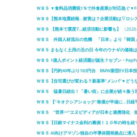
ＷＢＳ ▼食料品消費税1％で外食産業が対応急ぐ▼F
ＷＢＳ【熊本地震続報…被害は？企業活動は▽ロシ
ＷＢＳ 【熊本で震度7…経済活動に影響も】
（2026-
ＷＢＳ 外国人材流出の危機 「日本」より「韓国
ＷＢＳ まもなく土用の丑の日 今年のウナギの価格は
ＷＢＳ 1億人ポイント経済圏が誕生？セブン・PayP
ＷＢＳ【円約40年ぶり163円台 BMW新型EV日本
ＷＢＳ【住宅選びが変わる？新基準“メンパ”▼どう
ＷＢＳ 猛暑日続出！「暑い街」に企業が続々集う
ＷＢＳ 【“キオクシアショック”株価が半値に…日経
ＷＢＳ “世界一”エヌビディアが日本と連携強化 
ＷＢＳ【日銀マイナス金利の裏側！１０年の時を経
ＷＢＳ AI向けアマゾン独自の半導体開発拠点に潜