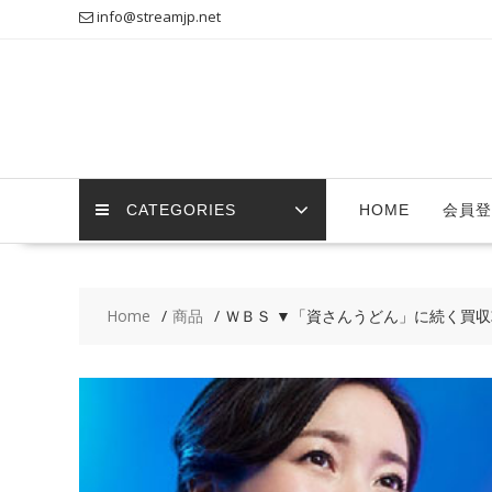
Skip
info@streamjp.net
to
content
CATEGORIES
HOME
会員登
Home
商品
ＷＢＳ ▼「資さんうどん」に続く買