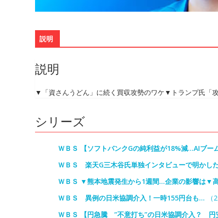
説明
説明
▼「資さんうどん」に続く買収攻勢のワケ▼トランプ氏「攻
シリーズ
ＷＢＳ 【ソフトバンクGの純利益が18%減…AIブ
ＷＢＳ 楽天G三木谷氏単独インタビューで明かした
ＷＢＳ ▼熊本地震発生から1週間…企業の影響は▼
ＷＢＳ 異例の日米協調介入！一時155円台も…
（20
ＷＢＳ 【円急騰 ”不意打ち”の日米協調介入？ 