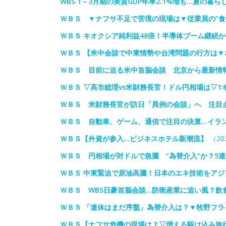
WBS 1－3月期の実質GDP年率2.1%増も…夏の暮
ＷＢＳ ▼ナフサ不足で苦境の現場は▼従業員の“食
ＷＢＳ キオクシア純利益48倍！半導体ブーム継続
ＷＢＳ 【米中会談で中東情勢や台湾問題の行方は
ＷＢＳ 目前に迫る米中首脳会談 北京から最新情
ＷＢＳ ▽高市総理vs米財務長官！ドル円相場は▽1
ＷＢＳ 米財務長官が訪日「異例の会談」へ 注目
ＷＢＳ 自動車、ゲーム、通信で注目の決算…イラ
ＷＢＳ【外資が参入…ビジネスホテル新潮流】
（202
ＷＢＳ 円相場が対ドルで急騰 “為替介入”か？5
ＷＢＳ 中東緊迫で原油高騰！日本のエネ技術をアジ
ＷＢＳ WBS日豪首脳会談…防衛産業に追い風？飲
ＷＢＳ 「連休はまだ序盤」為替介入は？▼牧野フラ
ＷＢＳ【ナフサ危機の現場は？▽増える駆け込み旅