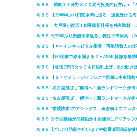
ＷＢＳ 戦略１７分野３７０兆円投資の行方は▼「
ＷＢＳ 【39年半ぶり円安水準に迫る 逆風受ける
ＷＢＳ 大戸屋が復活！創業家新社長を独占取材
（2
ＷＢＳ 円39年ぶり安値水準迫る、株は半導体高
（20
ＷＢＳ 【▼ベインキャピタル密着！再生請負人の仕
ＷＢＳ 【G7閉幕で結束固まる？▼ASML幹部を単
ＷＢＳ 【株価7万円タッチ＆日銀利上げ…次の動き
ＷＢＳ 【Ｇ７サミットがフランスで開幕…中東情勢
ＷＢＳ “名古屋飛ばし”解消へ！新ランドマークが街
ＷＢＳ “名古屋飛ばし”解消へ！新ランドマークが街
ＷＢＳ “業績快走”のアシックス 稼ぎ頭オニツカ
ＷＢＳ タテ型動画が消費動かす起爆剤に!?▽アッ
ＷＢＳ【7年ぶり訪朝の狙いは？中朝露3国関係を徹