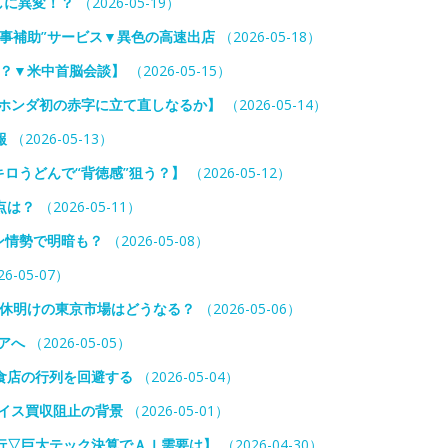
らしに異変！？
（2026-05-19）
事補助”サービス▼異色の高速出店
（2026-05-18）
か？▼米中首脳会談】
（2026-05-15）
▼ホンダ初の赤字に立て直しなるか】
（2026-05-14）
報
（2026-05-13）
キロうどんで“背徳感”狙う？】
（2026-05-12）
点は？
（2026-05-11）
ン情勢で明暗も？
（2026-05-08）
6-05-07）
連休明けの東京市場はどうなる？
（2026-05-06）
アへ
（2026-05-05）
食店の行列を回避する
（2026-05-04）
イス買収阻止の背景
（2026-05-01）
行▽巨大テック決算でＡＩ需要は】
（2026-04-30）