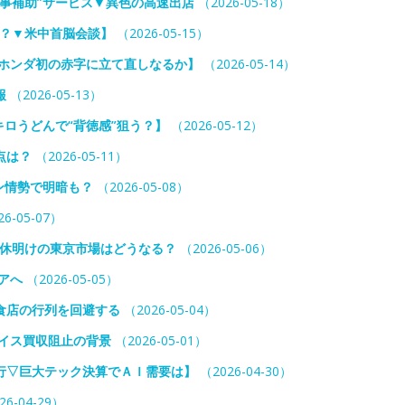
事補助”サービス▼異色の高速出店
（2026-05-18）
か？▼米中首脳会談】
（2026-05-15）
▼ホンダ初の赤字に立て直しなるか】
（2026-05-14）
報
（2026-05-13）
キロうどんで“背徳感”狙う？】
（2026-05-12）
点は？
（2026-05-11）
ン情勢で明暗も？
（2026-05-08）
6-05-07）
連休明けの東京市場はどうなる？
（2026-05-06）
アへ
（2026-05-05）
食店の行列を回避する
（2026-05-04）
イス買収阻止の背景
（2026-05-01）
行▽巨大テック決算でＡＩ需要は】
（2026-04-30）
26-04-29）