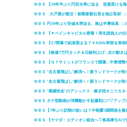
ＷＢＳ 【39年半ぶり円安水準に迫る 逆風受ける
ＷＢＳ 大戸屋が復活！創業家新社長を独占取材
（2
ＷＢＳ 円39年ぶり安値水準迫る、株は半導体高
（20
ＷＢＳ 【▼ベインキャピタル密着！再生請負人の仕
ＷＢＳ 【G7閉幕で結束固まる？▼ASML幹部を単
ＷＢＳ 【株価7万円タッチ＆日銀利上げ…次の動き
ＷＢＳ 【Ｇ７サミットがフランスで開幕…中東情勢
ＷＢＳ “名古屋飛ばし”解消へ！新ランドマークが街
ＷＢＳ “名古屋飛ばし”解消へ！新ランドマークが街
ＷＢＳ “業績快走”のアシックス 稼ぎ頭オニツカ
ＷＢＳ タテ型動画が消費動かす起爆剤に!?▽アッ
ＷＢＳ【7年ぶり訪朝の狙いは？中朝露3国関係を徹
ＷＢＳ 【ヤマダ・エディオン統合へ▽株高牽引AIで