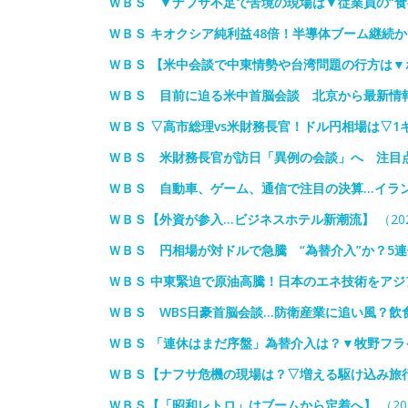
ＷＢＳ ▼ナフサ不足で苦境の現場は▼従業員の“食
ＷＢＳ キオクシア純利益48倍！半導体ブーム継続
ＷＢＳ 【米中会談で中東情勢や台湾問題の行方は
ＷＢＳ 目前に迫る米中首脳会談 北京から最新情
ＷＢＳ ▽高市総理vs米財務長官！ドル円相場は▽1
ＷＢＳ 米財務長官が訪日「異例の会談」へ 注目
ＷＢＳ 自動車、ゲーム、通信で注目の決算…イラ
ＷＢＳ【外資が参入…ビジネスホテル新潮流】
（202
ＷＢＳ 円相場が対ドルで急騰 “為替介入”か？5
ＷＢＳ 中東緊迫で原油高騰！日本のエネ技術をアジ
ＷＢＳ WBS日豪首脳会談…防衛産業に追い風？飲
ＷＢＳ 「連休はまだ序盤」為替介入は？▼牧野フラ
ＷＢＳ【ナフサ危機の現場は？▽増える駆け込み旅
ＷＢＳ【「昭和レトロ」はブームから定着へ】
（20