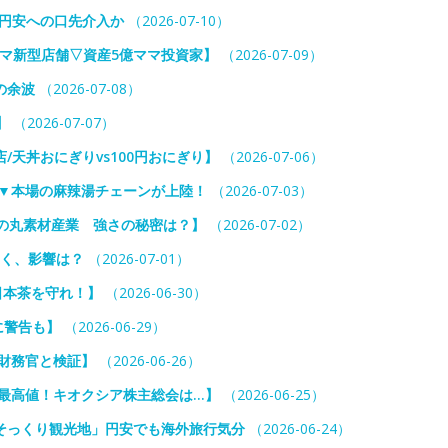
 円安への口先介入か
（2026-07-10）
ミマ新型店舗▽資産5億ママ投資家】
（2026-07-09）
の余波
（2026-07-08）
】
（2026-07-07）
天丼おにぎりvs100円おにぎり】
（2026-07-06）
？▼本場の麻辣湯チェーンが上陸！
（2026-07-03）
日の丸素材産業 強さの秘密は？】
（2026-07-02）
くく、影響は？
（2026-07-01）
日本茶を守れ！】
（2026-06-30）
に警告も】
（2026-06-29）
財務官と検証】
（2026-06-26）
最高値！キオクシア株主総会は…】
（2026-06-25）
そっくり観光地」円安でも海外旅行気分
（2026-06-24）