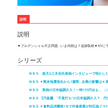
説明
説明
▼プルデンシャル不正問題…いま内部は？追跡取材▼NYに“
シリーズ
ＷＢＳ 楽天G三木谷氏単独インタビューで明かした
ＷＢＳ ▼熊本地震発生から1週間…企業の影響は▼
ＷＢＳ 異例の日米協調介入！一時155円台も…
（20
ＷＢＳ 【円急騰 ”不意打ち”の日米協調介入？ 
ＷＢＳ ▼食料品消費税1％で外食産業が対応急ぐ▼F