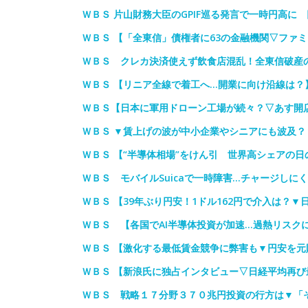
ＷＢＳ 片山財務大臣のGPIF巡る発言で一時円高に
ＷＢＳ 【「全東信」債権者に63の金融機関▽ファ
ＷＢＳ クレカ決済使えず飲食店混乱！全東信破産
ＷＢＳ 【リニア全線で着工へ…開業に向け沿線は？
ＷＢＳ【日本に軍用ドローン工場が続々？▽あす開店/
ＷＢＳ ▼賃上げの波が中小企業やシニアにも波及
ＷＢＳ 【“半導体相場”をけん引 世界高シェアの
ＷＢＳ モバイルSuicaで一時障害…チャージしに
ＷＢＳ 【39年ぶり円安！1ドル162円で介入は？▼
ＷＢＳ 【各国でAI半導体投資が加速…過熱リスク
ＷＢＳ 【激化する最低賃金競争に弊害も▼円安を元
ＷＢＳ 【新浪氏に独占インタビュー▽日経平均再び
ＷＢＳ 戦略１７分野３７０兆円投資の行方は▼「