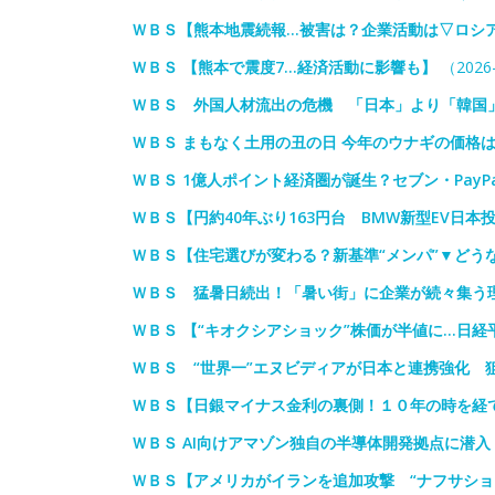
ＷＢＳ【熊本地震続報…被害は？企業活動は▽ロシ
ＷＢＳ 【熊本で震度7…経済活動に影響も】
（2026-
ＷＢＳ 外国人材流出の危機 「日本」より「韓国
ＷＢＳ まもなく土用の丑の日 今年のウナギの価格は
ＷＢＳ 1億人ポイント経済圏が誕生？セブン・PayP
ＷＢＳ【円約40年ぶり163円台 BMW新型EV日本
ＷＢＳ【住宅選びが変わる？新基準“メンパ”▼どう
ＷＢＳ 猛暑日続出！「暑い街」に企業が続々集う
ＷＢＳ 【“キオクシアショック”株価が半値に…日経
ＷＢＳ “世界一”エヌビディアが日本と連携強化 
ＷＢＳ【日銀マイナス金利の裏側！１０年の時を経
ＷＢＳ AI向けアマゾン独自の半導体開発拠点に潜
ＷＢＳ【アメリカがイランを追加攻撃 “ナフサショ