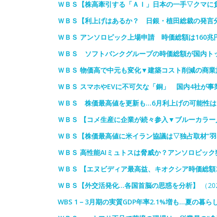
ＷＢＳ【株高牽引する「ＡＩ」日本の一手▽クマに
ＷＢＳ【利上げはあるか？ 日銀・植田総裁の発言
ＷＢＳ アンソロピック上場申請 時価総額は160兆
ＷＢＳ ソフトバンクグループの時価総額が国内トッ
ＷＢＳ 物価高で中元も変化▼建築コスト削減の商
ＷＢＳ スマホやEVに不可欠な「銅」 国内4社が
ＷＢＳ 株価最高値を更新も…6月利上げの可能性は
ＷＢＳ 【コメ生産に企業が続々参入▼ブルーカラ
ＷＢＳ【株価最高値に米イラン協議は▽独占取材“羽な
ＷＢＳ 高性能AIミュトスは脅威か？アンソロピック
ＷＢＳ 【エヌビディア最高益、キオクシア時価総額3
ＷＢＳ【外交活発化…各国首脳の思惑を分析】
（202
WBS 1－3月期の実質GDP年率2.1%増も…夏の暮