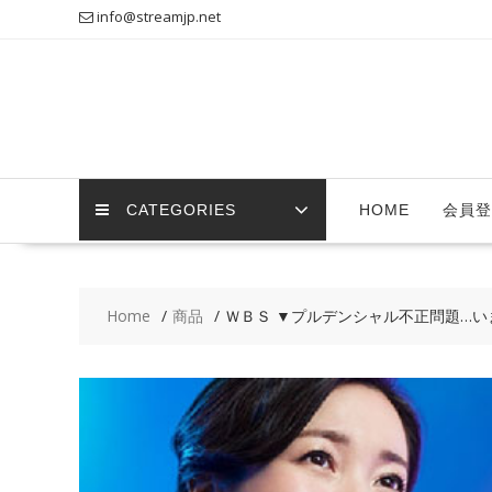
Skip
info@streamjp.net
to
content
CATEGORIES
HOME
会員登
Home
商品
ＷＢＳ ▼プルデンシャル不正問題…