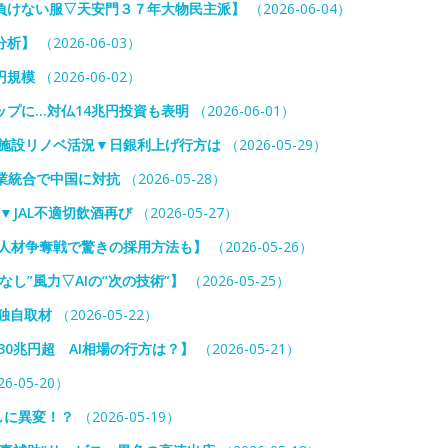
負けない服▽天安門３７年大物民主派】
（2026-06-04）
分析】
（2026-06-03）
円規模
（2026-06-02）
プに…対仏14兆円投資も表明
（2026-06-01）
業施設リノベ活況▼日銀利上げ行方は
（2026-05-29）
事業統合で中国に対抗
（2026-05-28）
▼JAL不適切飲酒再び
（2026-05-27）
ー人材争奪戦で驚きの採用方法も】
（2026-05-26）
し”風力▽AIの“次の技術”】
（2026-05-25）
独自取材
（2026-05-22）
0兆円超 AI相場の行方は？】
（2026-05-21）
6-05-20）
らしに異変！？
（2026-05-19）