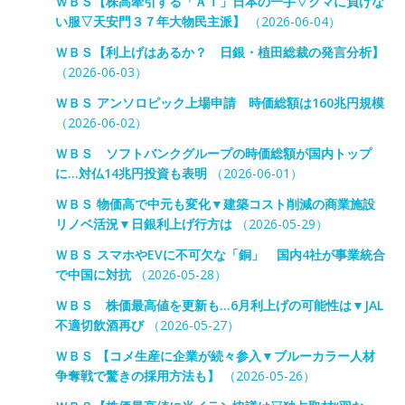
ＷＢＳ【株高牽引する「ＡＩ」日本の一手▽クマに負けな
い服▽天安門３７年大物民主派】
（2026-06-04）
ＷＢＳ【利上げはあるか？ 日銀・植田総裁の発言分析】
（2026-06-03）
ＷＢＳ アンソロピック上場申請 時価総額は160兆円規模
（2026-06-02）
ＷＢＳ ソフトバンクグループの時価総額が国内トップ
に…対仏14兆円投資も表明
（2026-06-01）
ＷＢＳ 物価高で中元も変化▼建築コスト削減の商業施設
リノベ活況▼日銀利上げ行方は
（2026-05-29）
ＷＢＳ スマホやEVに不可欠な「銅」 国内4社が事業統合
で中国に対抗
（2026-05-28）
ＷＢＳ 株価最高値を更新も…6月利上げの可能性は▼JAL
不適切飲酒再び
（2026-05-27）
ＷＢＳ 【コメ生産に企業が続々参入▼ブルーカラー人材
争奪戦で驚きの採用方法も】
（2026-05-26）