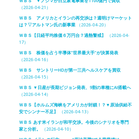
ＷＢＳ ▼ノジマが日立家電事業を1100億円で買収
（2026-04-21）
ＷＢＳ アメリカとイランの再交渉は？週明けマーケット
は？▽アルトマン氏の新事業
（2026-04-20）
ＷＢＳ【日経平均株価６万円台？過熱警戒】
（2026-04-
17）
ＷＢＳ 株価を占う半導体“世界最大手”が決算発表
（2026-04-16）
ＷＢＳ サントリーHDが第一三共ヘルスケアを買収
（2026-04-15）
ＷＢＳ ▼日産が長期ビジョン発表、9割の車種にAI搭載へ
（2026-04-14）
ＷＢＳ【ホルムズ海峡をアメリカが封鎖！？▼原油供給不
安でシンナー不足】
（2026-04-13）
ＷＢＳ あす米イランが和平交渉。今後のシナリオを専門
家と分析。
（2026-04-10）