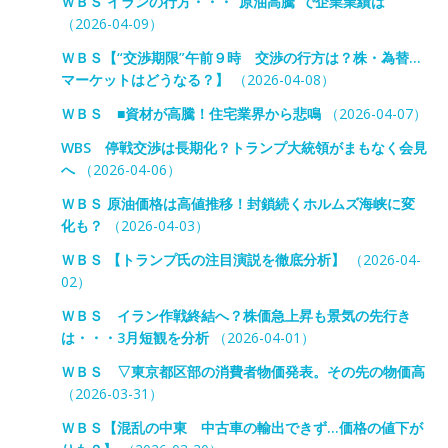
ＷＢＳ イランの行方・・・“原油高騰”で企業業績は
（2026-04-09）
ＷＢＳ【“交渉期限”午前９時 交渉の行方は？株・為替…
マーケットはどうなる？】
（2026-04-08）
ＷＢＳ ■資材が高騰！住宅業界から悲鳴
（2026-04-07）
WBS 停戦交渉は長期化？トランプ大統領がまもなく会見
へ
（2026-04-06）
ＷＢＳ 原油価格は高値推移！封鎖続くホルムズ海峡に変
化も？
（2026-04-03）
ＷＢＳ 【トランプ氏の注目演説を徹底分析】
（2026-04-
02）
ＷＢＳ イラン作戦終結へ？株価急上昇も景気の先行き
は・・・3月短観を分析
（2026-04-01）
ＷＢＳ ▽東京都区部の消費者物価発表。その先の物価高
（2026-03-31）
ＷＢＳ【混乱の中東 中古車の輸出できず…価格の値下が