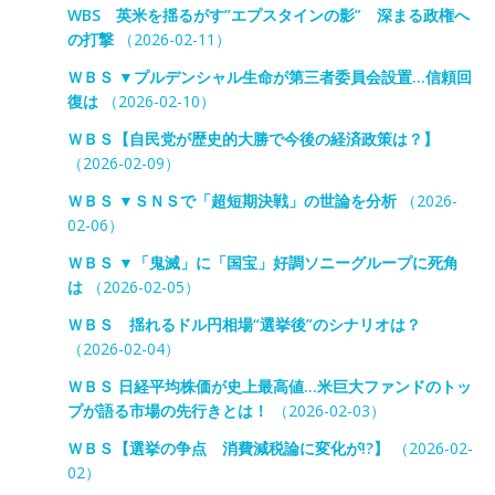
WBS 英米を揺るがす”エプスタインの影” 深まる政権へ
の打撃
（2026-02-11）
ＷＢＳ ▼プルデンシャル生命が第三者委員会設置…信頼回
復は
（2026-02-10）
ＷＢＳ【自民党が歴史的大勝で今後の経済政策は？】
（2026-02-09）
ＷＢＳ ▼ＳＮＳで「超短期決戦」の世論を分析
（2026-
02-06）
ＷＢＳ ▼「鬼滅」に「国宝」好調ソニーグループに死角
は
（2026-02-05）
ＷＢＳ 揺れるドル円相場“選挙後”のシナリオは？
（2026-02-04）
ＷＢＳ 日経平均株価が史上最高値…米巨大ファンドのトッ
プが語る市場の先行きとは！
（2026-02-03）
ＷＢＳ【選挙の争点 消費減税論に変化が!?】
（2026-02-
02）