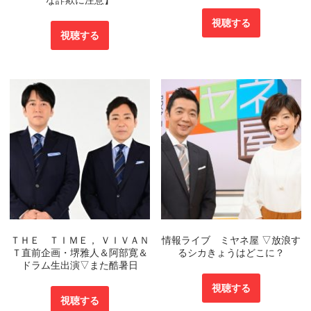
な詐欺に注意】
視聴する
視聴する
ＴＨＥ ＴＩＭＥ， ＶＩＶＡＮ
情報ライブ ミヤネ屋 ▽放浪す
Ｔ直前企画・堺雅人＆阿部寛＆
るシカきょうはどこに？
ドラム生出演▽また酷暑日
視聴する
視聴する