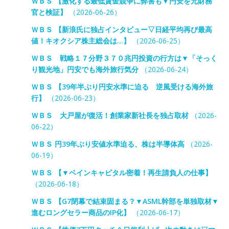
ＷＢＳ 【激化する最低賃金競争に弊害も▼円安を元財務
官と検証】
（2026-06-26）
ＷＢＳ 【新浪氏に独占インタビュー▽日経平均再び最高
値！キオクシア株主総会は…】
（2026-06-25）
ＷＢＳ 戦略１７分野３７０兆円投資の行方は▼「そっく
り観光地」円安でも海外旅行気分
（2026-06-24）
ＷＢＳ 【39年半ぶり円安水準に迫る 逆風受ける海外旅
行】
（2026-06-23）
ＷＢＳ 大戸屋が復活！創業家新社長を独占取材
（2026-
06-22）
ＷＢＳ 円39年ぶり安値水準迫る、株は半導体高
（2026-
06-19）
ＷＢＳ 【▼ベインキャピタル密着！再生請負人の仕事】
（2026-06-18）
ＷＢＳ 【G7閉幕で結束固まる？▼ASML幹部を単独取材▼
進むロングセラー商品のIP化】
（2026-06-17）