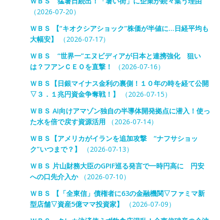
ＷＢＳ 猛暑日続出！「暑い街」に企業が続々集う理由
（2026-07-20）
ＷＢＳ 【“キオクシアショック”株価が半値に…日経平均も
大幅安】
（2026-07-17）
ＷＢＳ “世界一”エヌビディアが日本と連携強化 狙い
は？フアンＣＥＯを直撃！
（2026-07-16）
ＷＢＳ【日銀マイナス金利の裏側！１０年の時を経て公開
▽３．１兆円資金争奪戦！】
（2026-07-15）
ＷＢＳ AI向けアマゾン独自の半導体開発拠点に潜入！使っ
た水を倍で戻す資源活用
（2026-07-14）
ＷＢＳ【アメリカがイランを追加攻撃 “ナフサショッ
ク”いつまで？】
（2026-07-13）
ＷＢＳ 片山財務大臣のGPIF巡る発言で一時円高に 円安
への口先介入か
（2026-07-10）
ＷＢＳ 【「全東信」債権者に63の金融機関▽ファミマ新
型店舗▽資産5億ママ投資家】
（2026-07-09）