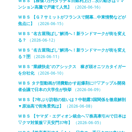
ＷＢＳ 【株価7万円タッチ＆日銀利上げ…次の動きは▽マ
ンション高騰で戸建て人気】
（2026-06-16）
ＷＢＳ 【Ｇ７サミットがフランスで開幕…中東情勢などが
焦点に】
（2026-06-15）
ＷＢＳ “名古屋飛ばし”解消へ！新ランドマークが街を変え
る？
（2026-06-12）
ＷＢＳ “名古屋飛ばし”解消へ！新ランドマークが街を変え
る？🈑
（2026-06-11）
ＷＢＳ “業績快走”のアシックス 稼ぎ頭オニツカタイガー
を分社化
（2026-06-10）
ＷＢＳ タテ型動画が消費動かす起爆剤に!?▽アップル開発
者会議で日本の大学生が快挙
（2026-06-09）
ＷＢＳ【7年ぶり訪朝の狙いは？中朝露3国関係を徹底解剖
▼原油高で街角景気は】
（2026-06-08）
ＷＢＳ 【ヤマダ・エディオン統合へ▽株高牽引AIで日本は
▽クマ対策服▽天安門37年】
（2026-06-05）