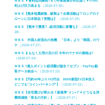
ＷＢＳ ▼食料品消費税1％で外食産業が対応急ぐ▼FOMC
利上げ圧力高まる
（2026-07-30）
ＷＢＳ【熊本地震続報…被害は？企業活動は▽ロシアのド
ローンに日本部品？実態は】
（2026-07-29）
ＷＢＳ 【熊本で震度7…経済活動に影響も】
（2026-07-
28）
ＷＢＳ 外国人材流出の危機 「日本」より「韓国」のワ
ケ
（2026-07-27）
ＷＢＳ まもなく土用の丑の日 今年のウナギの価格は?
（2026-07-24）
ＷＢＳ 1億人ポイント経済圏が誕生？セブン・PayPay顧
客データ統合へ
（2026-07-23）
ＷＢＳ【円約40年ぶり163円台 BMW新型EV日本投入
どこでも“コインパーキング”】
（2026-07-22）
ＷＢＳ【住宅選びが変わる？新基準“メンパ”▼どうなる消
費税減税「骨太の方針」】
（2026-07-21）