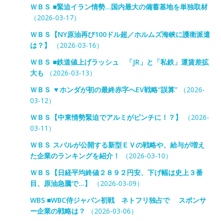
ＷＢＳ ■緊迫イラン情勢…国内最大の備蓄基地を単独取材
（2026-03-17）
ＷＢＳ【NY原油再び100ドル超／ホルムズ海峡に護衛派遣
は？】
（2026-03-16）
ＷＢＳ ■鉄道値上げラッシュ 「JR」と「私鉄」運賃差拡
大も
（2026-03-13）
ＷＢＳ ▼ホンダが初の最終赤字へEV戦略“誤算”
（2026-
03-12）
ＷＢＳ【中東情勢緊迫でアルミがピンチに！？】
（2026-
03-11）
ＷＢＳ スバルが公開する新型ＥＶの戦略や、給与が増え
た企業のランキングを紹介！
（2026-03-10）
ＷＢＳ【日経平均終値２８９２円安、下げ幅は史上３番
目、原油急騰で…】
（2026-03-09）
WBS ■WBC侍ジャパン初戦 ネトフリ独占で スポンサ
ー企業の戦略は？
（2026-03-06）