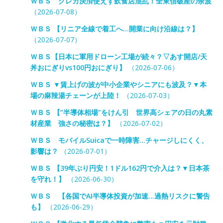
ＷＢＳ クレカ決済使えず飲食店混乱！全東信破産の余波
（2026-07-08）
ＷＢＳ 【リニア全線で着工へ…開業に向け沿線は？】
（2026-07-07）
ＷＢＳ【日本に軍用ドローン工場が続々？▽あす開店/天
丼おにぎりvs100円おにぎり】
（2026-07-06）
ＷＢＳ ▼賃上げの波が中小企業やシニアにも波及？▼本
場の麻辣湯チェーンが上陸！
（2026-07-03）
ＷＢＳ 【“半導体相場”をけん引 世界高シェアの日の丸素
材産業 強さの秘密は？】
（2026-07-02）
ＷＢＳ モバイルSuicaで一時障害…チャージしにくく、
影響は？
（2026-07-01）
ＷＢＳ 【39年ぶり円安！1ドル162円で介入は？▼日本茶
を守れ！】
（2026-06-30）
ＷＢＳ 【各国でAI半導体投資が加速…過熱リスクに警告
も】
（2026-06-29）