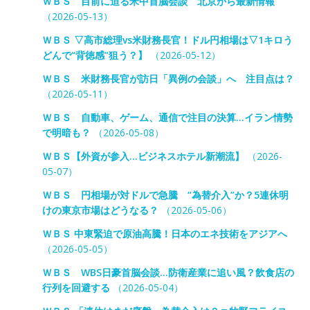
ＷＢＳ 目前に迫る米中首脳会談 北京から最新情報
（2026-05-13）
ＷＢＳ ▽高市総理vs米財務長官！ドル円相場は▽1キロう
どんで“背徳感”狙う？】
（2026-05-12）
ＷＢＳ 米財務長官が訪日「異例の会談」へ 注目点は？
（2026-05-11）
ＷＢＳ 自動車、ゲーム、通信で注目の決算…イラン情勢
で明暗も？
（2026-05-08）
ＷＢＳ【外資が参入…ビジネスホテル新潮流】
（2026-
05-07）
ＷＢＳ 円相場が対ドルで急騰 “為替介入”か？5連休明
けの東京市場はどうなる？
（2026-05-06）
ＷＢＳ 中東緊迫で原油高騰！日本のエネ技術をアジアへ
（2026-05-05）
ＷＢＳ WBS日豪首脳会談…防衛産業に追い風？飲食店の
行列を回避する
（2026-05-04）