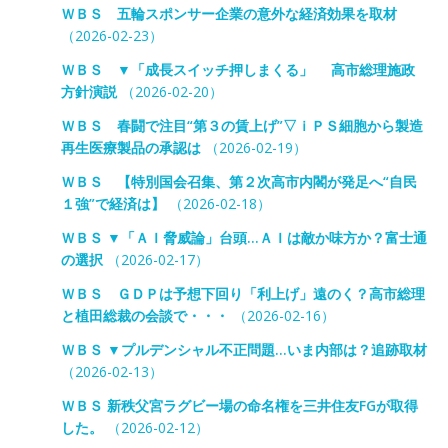
ＷＢＳ 五輪スポンサー企業の意外な経済効果を取材
（2026-02-23）
ＷＢＳ ▼「成長スイッチ押しまくる」 高市総理施政
方針演説
（2026-02-20）
ＷＢＳ 春闘で注目“第３の賃上げ”▽ｉＰＳ細胞から製造
再生医療製品の承認は
（2026-02-19）
ＷＢＳ 【特別国会召集、第２次高市内閣が発足へ“自民
１強”で経済は】
（2026-02-18）
ＷＢＳ ▼「ＡＩ脅威論」台頭…ＡＩは敵か味方か？富士通
の選択
（2026-02-17）
ＷＢＳ ＧＤＰは予想下回り「利上げ」遠のく？高市総理
と植田総裁の会談で・・・
（2026-02-16）
ＷＢＳ ▼プルデンシャル不正問題…いま内部は？追跡取材
（2026-02-13）
ＷＢＳ 新秩父宮ラグビー場の命名権を三井住友FGが取得
した。
（2026-02-12）