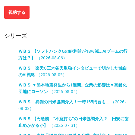
シリーズ
ＷＢＳ 【ソフトバンクGの純利益が18%減…AIブームの行
方は？】
（2026-08-06）
ＷＢＳ 楽天G三木谷氏単独インタビューで明かした独自
のAI戦略
（2026-08-05）
ＷＢＳ ▼熊本地震発生から1週間…企業の影響は▼高齢化
団地にローソン
（2026-08-04）
ＷＢＳ 異例の日米協調介入！一時155円台も…
（2026-
08-03）
ＷＢＳ 【円急騰 ”不意打ち”の日米協調介入？ 円安に歯
止めかかるか】
（2026-07-31）