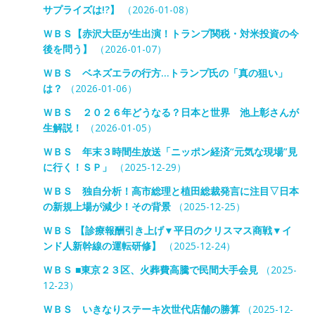
サプライズは!?】
（2026-01-08）
ＷＢＳ【赤沢大臣が生出演！トランプ関税・対米投資の今
後を問う】
（2026-01-07）
ＷＢＳ ベネズエラの行方…トランプ氏の「真の狙い」
は？
（2026-01-06）
ＷＢＳ ２０２６年どうなる？日本と世界 池上彰さんが
生解説！
（2026-01-05）
ＷＢＳ 年末３時間生放送「ニッポン経済“元気な現場”見
に行く！ＳＰ」
（2025-12-29）
ＷＢＳ 独自分析！高市総理と植田総裁発言に注目▽日本
の新規上場が減少！その背景
（2025-12-25）
ＷＢＳ 【診療報酬引き上げ▼平日のクリスマス商戦▼イ
ンド人新幹線の運転研修】
（2025-12-24）
ＷＢＳ ■東京２３区、火葬費高騰で民間大手会見
（2025-
12-23）
ＷＢＳ いきなりステーキ次世代店舗の勝算
（2025-12-