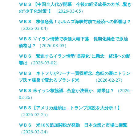
ＷＢＳ 【中国全人代が開幕 今後の経済成長のカギ…驚き
の“少子化対策”】
（2026-03-05）
ＷＢＳ 株価急落！ホルムズ海峡封鎖で経済への影響は？
（2026-03-04）
ＷＢＳ ▽イラン情勢で株価大幅下落 長期化懸念で原油
価格は？
（2026-03-03）
ＷＢＳ 緊迫するイラン情勢“長期化”に懸念 経済への影
響は
（2026-03-02）
ＷＢＳ ネトフリがワーナー買収断念…急転の裏にトラン
プ氏▼猛暑で変わるブランド米
（2026-02-27）
ＷＢＳ 米イラン核協議…合意か決裂か、結果は？
（2026-
02-26）
ＷＢＳ【アメリカ経済は…トランプ演説を大分析！】
（2026-02-25）
ＷＢＳ 米10％追加関税が発動 日本企業と市場に衝撃
（2026-02-24）