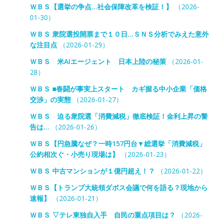
ＷＢＳ【選挙の争点…社会保障改革を検証！】
（2026-
01-30）
ＷＢＳ 衆院選投開票まで１０日…ＳＮＳ分析でみえた意外
な注目点
（2026-01-29）
ＷＢＳ 米AIエージェント 日本上陸の秘策
（2026-01-
28）
ＷＢＳ ■春闘が事実上スタート カギ握る中小企業「価格
交渉」の実態
（2026-01-27）
ＷＢＳ 迫る衆院選「消費減税」徹底検証！金利上昇の警
告は…
（2026-01-26）
ＷＢＳ【円急騰なぜ？一時157円台▼総選挙「消費減税」
公約相次ぐ・小売り現場は】
（2026-01-23）
ＷＢＳ 中古マンションが１億円超え！？
（2026-01-22）
ＷＢＳ【トランプ大統領ダボス会議で何を語る？現地から
速報】
（2026-01-21）
ＷＢＳ ▽テレ東独自入手 自民の重点項目は？
（2026-