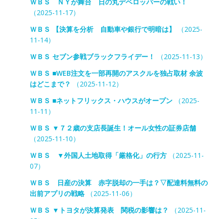
ＷＢＳ ＮＹが舞台 日の丸デベロッパーの戦い！
（2025-11-17）
ＷＢＳ 【決算を分析 自動車や銀行で明暗は】
（2025-
11-14）
ＷＢＳ セブン参戦ブラックフライデー！
（2025-11-13）
ＷＢＳ ■WEB注文を一部再開のアスクルを独占取材 余波
はどこまで？
（2025-11-12）
ＷＢＳ ■ネットフリックス・ハウスがオープン
（2025-
11-11）
ＷＢＳ ▼７２歳の支店長誕生！オール女性の証券店舗
（2025-11-10）
ＷＢＳ ▼外国人土地取得「厳格化」の行方
（2025-11-
07）
ＷＢＳ 日産の決算 赤字脱却の一手は？▽配達料無料の
出前アプリの戦略
（2025-11-06）
ＷＢＳ ▼トヨタが決算発表 関税の影響は？
（2025-11-