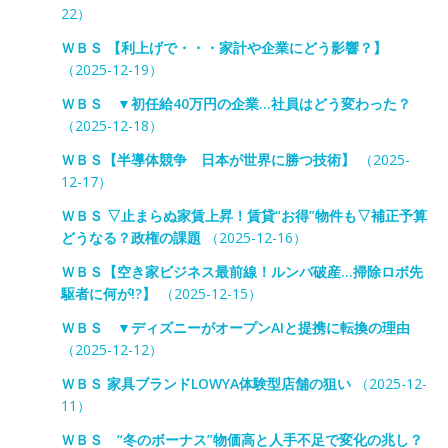
22）
ＷＢＳ 【利上げで・・・家計や企業にどう影響？】
（2025-12-19）
ＷＢＳ ▼初任給40万円の企業…社員はどう変わった？
（2025-12-18）
ＷＢＳ【半導体競争 日本が世界に勝つ技術】
（2025-
12-17）
ＷＢＳ ▽止まらぬ家賃上昇！賃貸“お得”物件も▽補正予算
どうなる？政権の課題
（2025-12-16）
ＷＢＳ【空き家ビジネス最前線！ルンバ破産…掃除ロボ先
駆者に何が!?】
（2025-12-15）
ＷＢＳ ▼ディズニーがオープンAIと提携に転換の理由
（2025-12-12）
ＷＢＳ 家具ブランドLOWYA体験型店舗の狙い
（2025-12-
11）
ＷＢＳ “冬のボーナス”物価高と人手不足で変化の兆し？