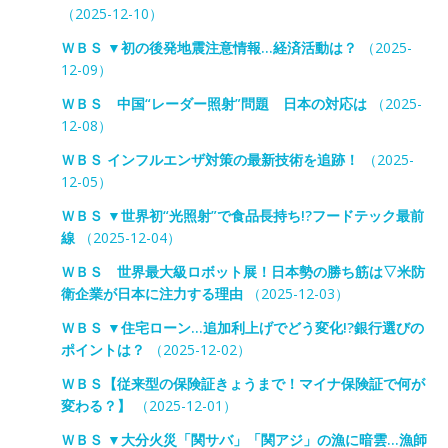
（2025-12-10）
ＷＢＳ ▼初の後発地震注意情報…経済活動は？
（2025-
12-09）
ＷＢＳ 中国“レーダー照射”問題 日本の対応は
（2025-
12-08）
ＷＢＳ インフルエンザ対策の最新技術を追跡！
（2025-
12-05）
ＷＢＳ ▼世界初“光照射”で食品長持ち!?フードテック最前
線
（2025-12-04）
ＷＢＳ 世界最大級ロボット展！日本勢の勝ち筋は▽米防
衛企業が日本に注力する理由
（2025-12-03）
ＷＢＳ ▼住宅ローン…追加利上げでどう変化!?銀行選びの
ポイントは？
（2025-12-02）
ＷＢＳ【従来型の保険証きょうまで！マイナ保険証で何が
変わる？】
（2025-12-01）
ＷＢＳ ▼大分火災「関サバ」「関アジ」の漁に暗雲…漁師