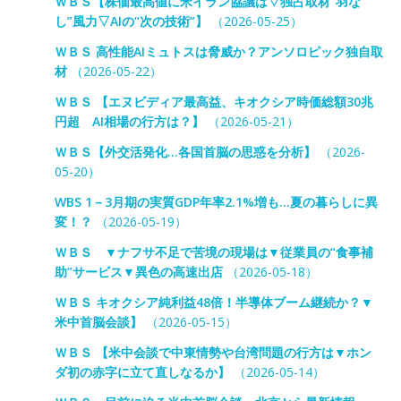
ＷＢＳ【株価最高値に米イラン協議は▽独占取材“羽な
し”風力▽AIの“次の技術”】
（2026-05-25）
ＷＢＳ 高性能AIミュトスは脅威か？アンソロピック独自取
材
（2026-05-22）
ＷＢＳ 【エヌビディア最高益、キオクシア時価総額30兆
円超 AI相場の行方は？】
（2026-05-21）
ＷＢＳ【外交活発化…各国首脳の思惑を分析】
（2026-
05-20）
WBS 1－3月期の実質GDP年率2.1%増も…夏の暮らしに異
変！？
（2026-05-19）
ＷＢＳ ▼ナフサ不足で苦境の現場は▼従業員の“食事補
助”サービス▼異色の高速出店
（2026-05-18）
ＷＢＳ キオクシア純利益48倍！半導体ブーム継続か？▼
米中首脳会談】
（2026-05-15）
ＷＢＳ 【米中会談で中東情勢や台湾問題の行方は▼ホン
ダ初の赤字に立て直しなるか】
（2026-05-14）