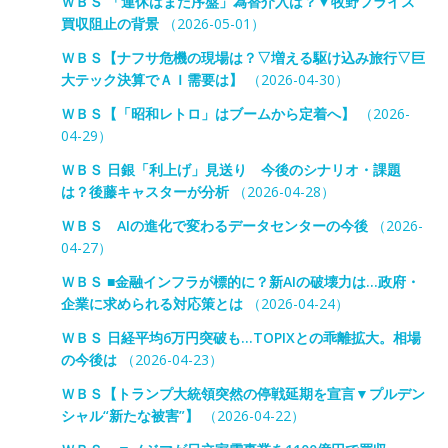
ＷＢＳ 「連休はまだ序盤」為替介入は？▼牧野フライス
買収阻止の背景
（2026-05-01）
ＷＢＳ【ナフサ危機の現場は？▽増える駆け込み旅行▽巨
大テック決算でＡＩ需要は】
（2026-04-30）
ＷＢＳ【「昭和レトロ」はブームから定着へ】
（2026-
04-29）
ＷＢＳ 日銀「利上げ」見送り 今後のシナリオ・課題
は？後藤キャスターが分析
（2026-04-28）
ＷＢＳ AIの進化で変わるデータセンターの今後
（2026-
04-27）
ＷＢＳ ■金融インフラが標的に？新AIの破壊力は…政府・
企業に求められる対応策とは
（2026-04-24）
ＷＢＳ 日経平均6万円突破も…TOPIXとの乖離拡大。相場
の今後は
（2026-04-23）
ＷＢＳ【トランプ大統領突然の停戦延期を宣言▼プルデン
シャル“新たな被害”】
（2026-04-22）