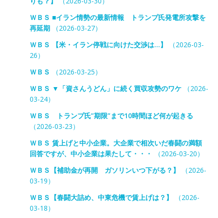
りも？】
（2026-03-30）
ＷＢＳ ■イラン情勢の最新情報 トランプ氏発電所攻撃を
再延期
（2026-03-27）
ＷＢＳ 【米・イラン停戦に向けた交渉は…】
（2026-03-
26）
ＷＢＳ
（2026-03-25）
ＷＢＳ ▼「資さんうどん」に続く買収攻勢のワケ
（2026-
03-24）
ＷＢＳ トランプ氏”期限”まで10時間ほど何が起きる
（2026-03-23）
ＷＢＳ 賃上げと中小企業。大企業で相次いだ春闘の満額
回答ですが、中小企業は果たして・・・
（2026-03-20）
ＷＢＳ【補助金が再開 ガソリンいつ下がる？】
（2026-
03-19）
ＷＢＳ【春闘大詰め、中東危機で賃上げは？】
（2026-
03-18）