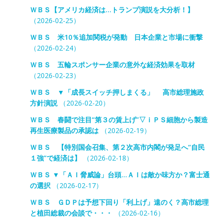
ＷＢＳ【アメリカ経済は…トランプ演説を大分析！】
（2026-02-25）
ＷＢＳ 米10％追加関税が発動 日本企業と市場に衝撃
（2026-02-24）
ＷＢＳ 五輪スポンサー企業の意外な経済効果を取材
（2026-02-23）
ＷＢＳ ▼「成長スイッチ押しまくる」 高市総理施政
方針演説
（2026-02-20）
ＷＢＳ 春闘で注目“第３の賃上げ”▽ｉＰＳ細胞から製造
再生医療製品の承認は
（2026-02-19）
ＷＢＳ 【特別国会召集、第２次高市内閣が発足へ“自民
１強”で経済は】
（2026-02-18）
ＷＢＳ ▼「ＡＩ脅威論」台頭…ＡＩは敵か味方か？富士通
の選択
（2026-02-17）
ＷＢＳ ＧＤＰは予想下回り「利上げ」遠のく？高市総理
と植田総裁の会談で・・・
（2026-02-16）