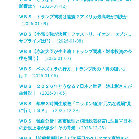
影響は？
（2026-01-12）
ＷＢＳ トランプ関税は違憲？アメリカ最高裁が判決か
（2026-01-09）
ＷＢＳ【小売３強が決算！ファストリ、イオン、セブン…
サプライズは!?】
（2026-01-08）
ＷＢＳ【赤沢大臣が生出演！トランプ関税・対米投資の今
後を問う】
（2026-01-07）
ＷＢＳ ベネズエラの行方…トランプ氏の「真の狙い」
は？
（2026-01-06）
ＷＢＳ ２０２６年どうなる？日本と世界 池上彰さんが
生解説！
（2026-01-05）
ＷＢＳ 年末３時間生放送「ニッポン経済“元気な現場”見
に行く！ＳＰ」
（2025-12-29）
ＷＢＳ 独自分析！高市総理と植田総裁発言に注目▽日本
の新規上場が減少！その背景
（2025-12-25）
ＷＢＳ 【診療報酬引き上げ▼平日のクリスマス商戦▼イ