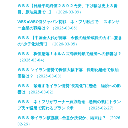
ＷＢＳ【日経平均終値２８９２円安、下げ幅は史上３番
目、原油急騰で…】
（2026-03-09）
WBS ■WBC侍ジャパン初戦 ネトフリ独占で スポンサ
ー企業の戦略は？
（2026-03-06）
ＷＢＳ 【中国全人代が開幕 今後の経済成長のカギ…驚き
の“少子化対策”】
（2026-03-05）
ＷＢＳ 株価急落！ホルムズ海峡封鎖で経済への影響は？
（2026-03-04）
ＷＢＳ ▽イラン情勢で株価大幅下落 長期化懸念で原油
価格は？
（2026-03-03）
ＷＢＳ 緊迫するイラン情勢“長期化”に懸念 経済への影
響は
（2026-03-02）
ＷＢＳ ネトフリがワーナー買収断念…急転の裏にトラン
プ氏▼猛暑で変わるブランド米
（2026-02-27）
ＷＢＳ 米イラン核協議…合意か決裂か、結果は？
（2026-
02-26）