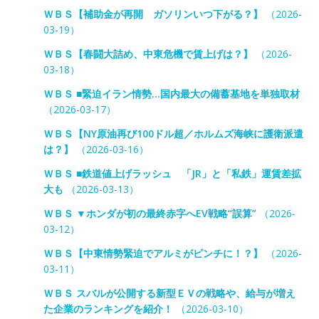
ＷＢＳ【補助金が再開 ガソリンいつ下がる？】
（2026-
03-19）
ＷＢＳ【春闘大詰め、中東危機で賃上げは？】
（2026-
03-18）
ＷＢＳ ■緊迫イラン情勢…国内最大の備蓄基地を単独取材
（2026-03-17）
ＷＢＳ【NY原油再び100ドル超／ホルムズ海峡に護衛派遣
は？】
（2026-03-16）
ＷＢＳ ■鉄道値上げラッシュ 「JR」と「私鉄」運賃差拡
大も
（2026-03-13）
ＷＢＳ ▼ホンダが初の最終赤字へEV戦略“誤算”
（2026-
03-12）
ＷＢＳ【中東情勢緊迫でアルミがピンチに！？】
（2026-
03-11）
ＷＢＳ スバルが公開する新型ＥＶの戦略や、給与が増え
た企業のランキングを紹介！
（2026-03-10）