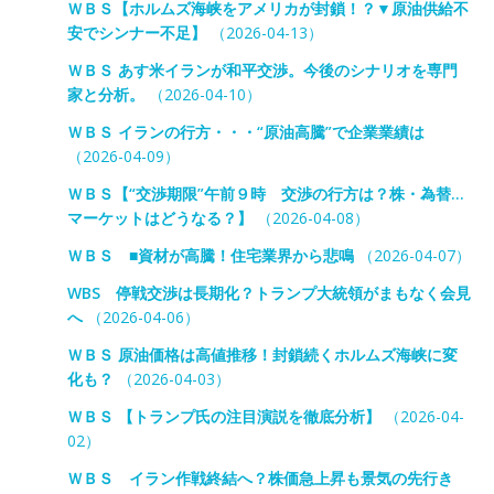
ＷＢＳ【ホルムズ海峡をアメリカが封鎖！？▼原油供給不
安でシンナー不足】
（2026-04-13）
ＷＢＳ あす米イランが和平交渉。今後のシナリオを専門
家と分析。
（2026-04-10）
ＷＢＳ イランの行方・・・“原油高騰”で企業業績は
（2026-04-09）
ＷＢＳ【“交渉期限”午前９時 交渉の行方は？株・為替…
マーケットはどうなる？】
（2026-04-08）
ＷＢＳ ■資材が高騰！住宅業界から悲鳴
（2026-04-07）
WBS 停戦交渉は長期化？トランプ大統領がまもなく会見
へ
（2026-04-06）
ＷＢＳ 原油価格は高値推移！封鎖続くホルムズ海峡に変
化も？
（2026-04-03）
ＷＢＳ 【トランプ氏の注目演説を徹底分析】
（2026-04-
02）
ＷＢＳ イラン作戦終結へ？株価急上昇も景気の先行き