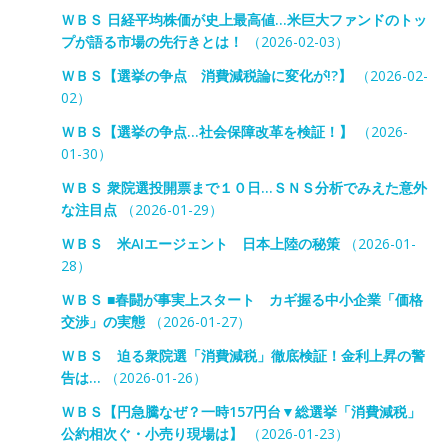
ＷＢＳ 日経平均株価が史上最高値…米巨大ファンドのトッ
プが語る市場の先行きとは！
（2026-02-03）
ＷＢＳ【選挙の争点 消費減税論に変化が!?】
（2026-02-
02）
ＷＢＳ【選挙の争点…社会保障改革を検証！】
（2026-
01-30）
ＷＢＳ 衆院選投開票まで１０日…ＳＮＳ分析でみえた意外
な注目点
（2026-01-29）
ＷＢＳ 米AIエージェント 日本上陸の秘策
（2026-01-
28）
ＷＢＳ ■春闘が事実上スタート カギ握る中小企業「価格
交渉」の実態
（2026-01-27）
ＷＢＳ 迫る衆院選「消費減税」徹底検証！金利上昇の警
告は…
（2026-01-26）
ＷＢＳ【円急騰なぜ？一時157円台▼総選挙「消費減税」
公約相次ぐ・小売り現場は】
（2026-01-23）