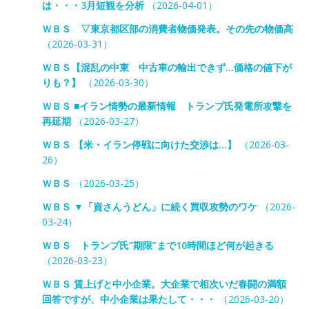
は・・・3月短観を分析
（2026-04-01）
ＷＢＳ ▽東京都区部の消費者物価発表。その先の物価高
（2026-03-31）
ＷＢＳ【混乱の中東 中古車の輸出できず…価格の値下が
りも？】
（2026-03-30）
ＷＢＳ ■イラン情勢の最新情報 トランプ氏発電所攻撃を
再延期
（2026-03-27）
ＷＢＳ 【米・イラン停戦に向けた交渉は…】
（2026-03-
26）
ＷＢＳ
（2026-03-25）
ＷＢＳ ▼「資さんうどん」に続く買収攻勢のワケ
（2026-
03-24）
ＷＢＳ トランプ氏”期限”まで10時間ほど何が起きる
（2026-03-23）
ＷＢＳ 賃上げと中小企業。大企業で相次いだ春闘の満額
回答ですが、中小企業は果たして・・・
（2026-03-20）