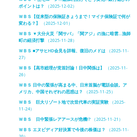
ポイントは？
（2025-12-02）
ＷＢＳ【従来型の保険証きょうまで！マイナ保険証で何が
変わる？】
（2025-12-01）
ＷＢＳ ▼大分火災「関サバ」「関アジ」の漁に暗雲…漁師
町の経済打撃
（2025-11-28）
ＷＢＳ ■アサヒHD会見を詳報、復旧のメドは
（2025-11-
27）
ＷＢＳ【高市総理が党首討論！日中関係は】
（2025-11-
26）
ＷＢＳ 日中の緊張が高まる中、日米首脳が電話会談。ア
メリカ、中国それぞれの思惑は？
（2025-11-25）
ＷＢＳ 巨大リゾート地で次世代車の実証実験
（2025-
11-24）
ＷＢＳ 日中緊張レアアースが危機!?
（2025-11-21）
ＷＢＳ エヌビディア好決算で今後の株価は？
（2025-11-
20）