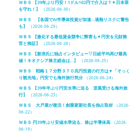
ＷＢＳ 【39年ぶり円安！1ドル162円で介入は？▼日本茶
を守れ！】
（2026-06-30）
ＷＢＳ 【各国でAI半導体投資が加速…過熱リスクに警告
も】
（2026-06-29）
ＷＢＳ 【激化する最低賃金競争に弊害も▼円安を元財務
官と検証】
（2026-06-26）
ＷＢＳ 【新浪氏に独占インタビュー▽日経平均再び最高
値！キオクシア株主総会は…】
（2026-06-25）
ＷＢＳ 戦略１７分野３７０兆円投資の行方は▼「そっく
り観光地」円安でも海外旅行気分
（2026-06-24）
ＷＢＳ 【39年半ぶり円安水準に迫る 逆風受ける海外旅
行】
（2026-06-23）
ＷＢＳ 大戸屋が復活！創業家新社長を独占取材
（2026-
06-22）
ＷＢＳ 円39年ぶり安値水準迫る、株は半導体高
（2026-
06-19）