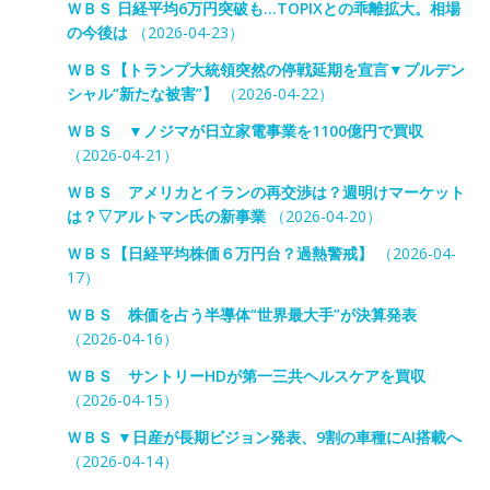
ＷＢＳ 日経平均6万円突破も…TOPIXとの乖離拡大。相場
の今後は
（2026-04-23）
ＷＢＳ【トランプ大統領突然の停戦延期を宣言▼プルデン
シャル“新たな被害”】
（2026-04-22）
ＷＢＳ ▼ノジマが日立家電事業を1100億円で買収
（2026-04-21）
ＷＢＳ アメリカとイランの再交渉は？週明けマーケット
は？▽アルトマン氏の新事業
（2026-04-20）
ＷＢＳ【日経平均株価６万円台？過熱警戒】
（2026-04-
17）
ＷＢＳ 株価を占う半導体“世界最大手”が決算発表
（2026-04-16）
ＷＢＳ サントリーHDが第一三共ヘルスケアを買収
（2026-04-15）
ＷＢＳ ▼日産が長期ビジョン発表、9割の車種にAI搭載へ
（2026-04-14）