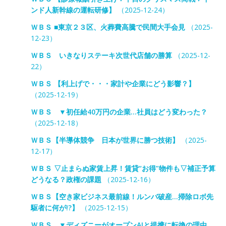
ンド人新幹線の運転研修】
（2025-12-24）
ＷＢＳ ■東京２３区、火葬費高騰で民間大手会見
（2025-
12-23）
ＷＢＳ いきなりステーキ次世代店舗の勝算
（2025-12-
22）
ＷＢＳ 【利上げで・・・家計や企業にどう影響？】
（2025-12-19）
ＷＢＳ ▼初任給40万円の企業…社員はどう変わった？
（2025-12-18）
ＷＢＳ【半導体競争 日本が世界に勝つ技術】
（2025-
12-17）
ＷＢＳ ▽止まらぬ家賃上昇！賃貸“お得”物件も▽補正予算
どうなる？政権の課題
（2025-12-16）
ＷＢＳ【空き家ビジネス最前線！ルンバ破産…掃除ロボ先
駆者に何が!?】
（2025-12-15）
ＷＢＳ ▼ディズニーがオープンAIと提携に転換の理由