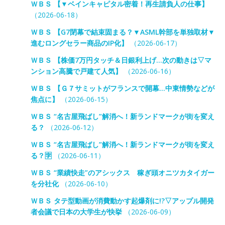
ＷＢＳ 【▼ベインキャピタル密着！再生請負人の仕事】
（2026-06-18）
ＷＢＳ 【G7閉幕で結束固まる？▼ASML幹部を単独取材▼
進むロングセラー商品のIP化】
（2026-06-17）
ＷＢＳ 【株価7万円タッチ＆日銀利上げ…次の動きは▽マ
ンション高騰で戸建て人気】
（2026-06-16）
ＷＢＳ 【Ｇ７サミットがフランスで開幕…中東情勢などが
焦点に】
（2026-06-15）
ＷＢＳ “名古屋飛ばし”解消へ！新ランドマークが街を変え
る？
（2026-06-12）
ＷＢＳ “名古屋飛ばし”解消へ！新ランドマークが街を変え
る？🈑
（2026-06-11）
ＷＢＳ “業績快走”のアシックス 稼ぎ頭オニツカタイガー
を分社化
（2026-06-10）
ＷＢＳ タテ型動画が消費動かす起爆剤に!?▽アップル開発
者会議で日本の大学生が快挙
（2026-06-09）