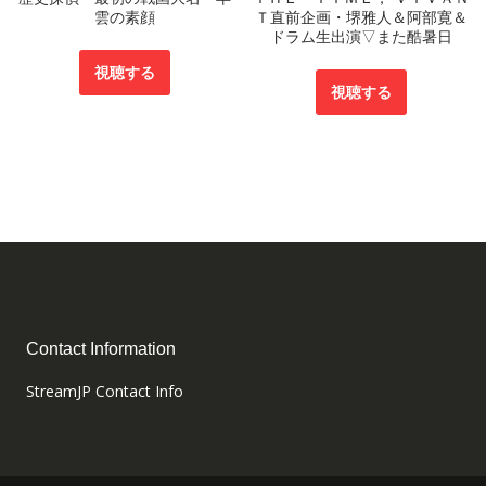
雲の素顔
Ｔ直前企画・堺雅人＆阿部寛＆
ドラム生出演▽また酷暑日
視聴する
視聴する
Contact Information
StreamJP Contact Info