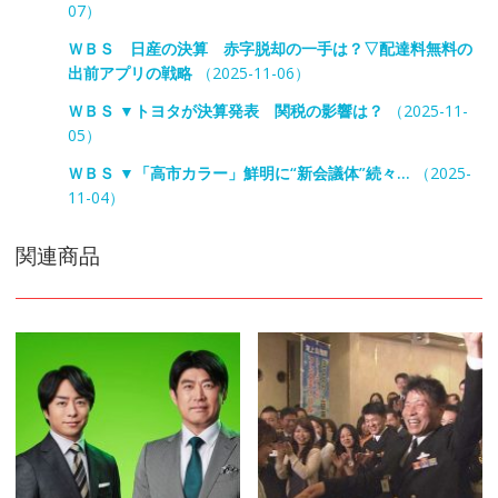
07）
ＷＢＳ 日産の決算 赤字脱却の一手は？▽配達料無料の
出前アプリの戦略
（2025-11-06）
ＷＢＳ ▼トヨタが決算発表 関税の影響は？
（2025-11-
05）
ＷＢＳ ▼「高市カラー」鮮明に“新会議体”続々…
（2025-
11-04）
関連商品