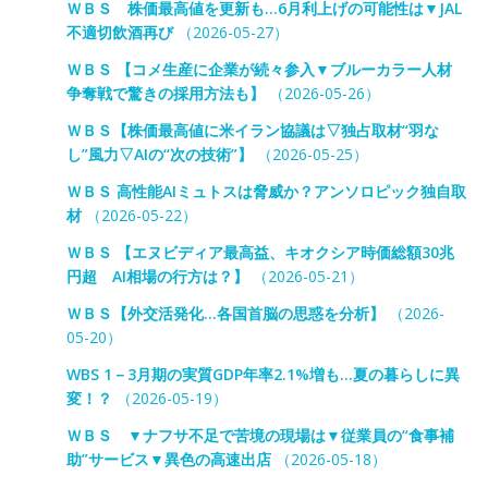
ＷＢＳ 株価最高値を更新も…6月利上げの可能性は▼JAL
不適切飲酒再び
（2026-05-27）
ＷＢＳ 【コメ生産に企業が続々参入▼ブルーカラー人材
争奪戦で驚きの採用方法も】
（2026-05-26）
ＷＢＳ【株価最高値に米イラン協議は▽独占取材“羽な
し”風力▽AIの“次の技術”】
（2026-05-25）
ＷＢＳ 高性能AIミュトスは脅威か？アンソロピック独自取
材
（2026-05-22）
ＷＢＳ 【エヌビディア最高益、キオクシア時価総額30兆
円超 AI相場の行方は？】
（2026-05-21）
ＷＢＳ【外交活発化…各国首脳の思惑を分析】
（2026-
05-20）
WBS 1－3月期の実質GDP年率2.1%増も…夏の暮らしに異
変！？
（2026-05-19）
ＷＢＳ ▼ナフサ不足で苦境の現場は▼従業員の“食事補
助”サービス▼異色の高速出店
（2026-05-18）