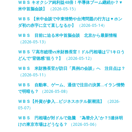
ＷＢＳ キオクシア純利益48倍！半導体ブーム継続か？▼
米中首脳会談】
（2026-05-15）
ＷＢＳ 【米中会談で中東情勢や台湾問題の行方は▼ホン
ダ初の赤字に立て直しなるか】
（2026-05-14）
ＷＢＳ 目前に迫る米中首脳会談 北京から最新情報
（2026-05-13）
ＷＢＳ ▽高市総理vs米財務長官！ドル円相場は▽1キロう
どんで“背徳感”狙う？】
（2026-05-12）
ＷＢＳ 米財務長官が訪日「異例の会談」へ 注目点は？
（2026-05-11）
ＷＢＳ 自動車、ゲーム、通信で注目の決算…イラン情勢
で明暗も？
（2026-05-08）
ＷＢＳ【外資が参入…ビジネスホテル新潮流】
（2026-
05-07）
ＷＢＳ 円相場が対ドルで急騰 “為替介入”か？5連休明
けの東京市場はどうなる？
（2026-05-06）