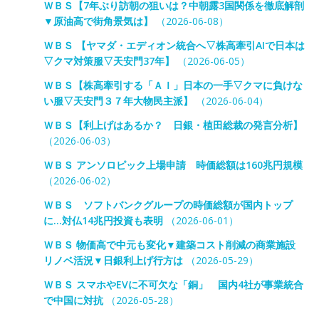
ＷＢＳ【7年ぶり訪朝の狙いは？中朝露3国関係を徹底解剖
▼原油高で街角景気は】
（2026-06-08）
ＷＢＳ 【ヤマダ・エディオン統合へ▽株高牽引AIで日本は
▽クマ対策服▽天安門37年】
（2026-06-05）
ＷＢＳ【株高牽引する「ＡＩ」日本の一手▽クマに負けな
い服▽天安門３７年大物民主派】
（2026-06-04）
ＷＢＳ【利上げはあるか？ 日銀・植田総裁の発言分析】
（2026-06-03）
ＷＢＳ アンソロピック上場申請 時価総額は160兆円規模
（2026-06-02）
ＷＢＳ ソフトバンクグループの時価総額が国内トップ
に…対仏14兆円投資も表明
（2026-06-01）
ＷＢＳ 物価高で中元も変化▼建築コスト削減の商業施設
リノベ活況▼日銀利上げ行方は
（2026-05-29）
ＷＢＳ スマホやEVに不可欠な「銅」 国内4社が事業統合
で中国に対抗
（2026-05-28）