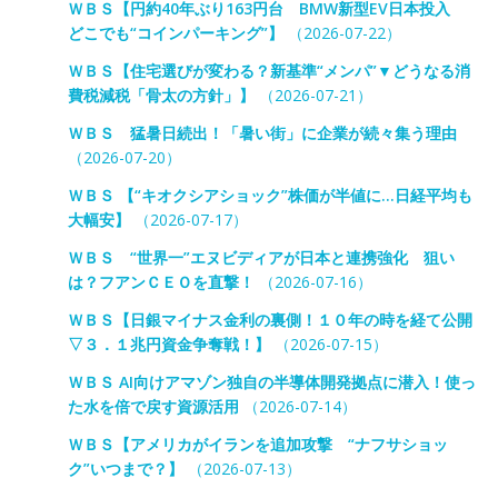
ＷＢＳ【円約40年ぶり163円台 BMW新型EV日本投入
どこでも“コインパーキング”】
（2026-07-22）
ＷＢＳ【住宅選びが変わる？新基準“メンパ”▼どうなる消
費税減税「骨太の方針」】
（2026-07-21）
ＷＢＳ 猛暑日続出！「暑い街」に企業が続々集う理由
（2026-07-20）
ＷＢＳ 【“キオクシアショック”株価が半値に…日経平均も
大幅安】
（2026-07-17）
ＷＢＳ “世界一”エヌビディアが日本と連携強化 狙い
は？フアンＣＥＯを直撃！
（2026-07-16）
ＷＢＳ【日銀マイナス金利の裏側！１０年の時を経て公開
▽３．１兆円資金争奪戦！】
（2026-07-15）
ＷＢＳ AI向けアマゾン独自の半導体開発拠点に潜入！使っ
た水を倍で戻す資源活用
（2026-07-14）
ＷＢＳ【アメリカがイランを追加攻撃 “ナフサショッ
ク”いつまで？】
（2026-07-13）