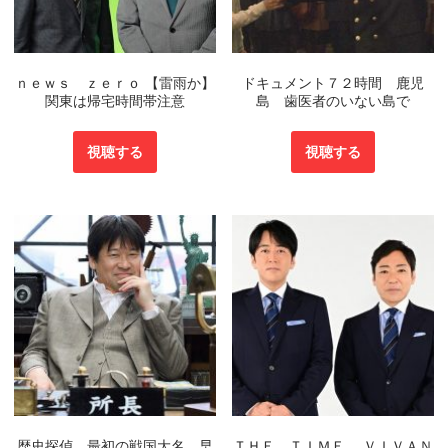
ｎｅｗｓ ｚｅｒｏ 【雷雨か】
ドキュメント７２時間 鹿児
関東は帰宅時間帯注意
島 歯医者のいない島で
視聴する
視聴する
歴史探偵 最初の戦国大名 早
ＴＨＥ ＴＩＭＥ， ＶＩＶＡＮ