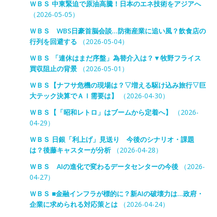
ＷＢＳ 中東緊迫で原油高騰！日本のエネ技術をアジアへ
（2026-05-05）
ＷＢＳ WBS日豪首脳会談…防衛産業に追い風？飲食店の
行列を回避する
（2026-05-04）
ＷＢＳ 「連休はまだ序盤」為替介入は？▼牧野フライス
買収阻止の背景
（2026-05-01）
ＷＢＳ【ナフサ危機の現場は？▽増える駆け込み旅行▽巨
大テック決算でＡＩ需要は】
（2026-04-30）
ＷＢＳ【「昭和レトロ」はブームから定着へ】
（2026-
04-29）
ＷＢＳ 日銀「利上げ」見送り 今後のシナリオ・課題
は？後藤キャスターが分析
（2026-04-28）
ＷＢＳ AIの進化で変わるデータセンターの今後
（2026-
04-27）
ＷＢＳ ■金融インフラが標的に？新AIの破壊力は…政府・
企業に求められる対応策とは
（2026-04-24）