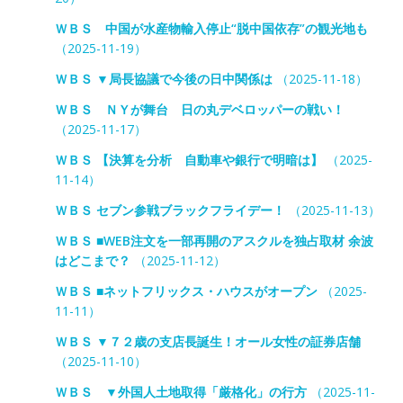
ＷＢＳ 中国が水産物輸入停止“脱中国依存”の観光地も
（2025-11-19）
ＷＢＳ ▼局長協議で今後の日中関係は
（2025-11-18）
ＷＢＳ ＮＹが舞台 日の丸デベロッパーの戦い！
（2025-11-17）
ＷＢＳ 【決算を分析 自動車や銀行で明暗は】
（2025-
11-14）
ＷＢＳ セブン参戦ブラックフライデー！
（2025-11-13）
ＷＢＳ ■WEB注文を一部再開のアスクルを独占取材 余波
はどこまで？
（2025-11-12）
ＷＢＳ ■ネットフリックス・ハウスがオープン
（2025-
11-11）
ＷＢＳ ▼７２歳の支店長誕生！オール女性の証券店舗
（2025-11-10）
ＷＢＳ ▼外国人土地取得「厳格化」の行方
（2025-11-