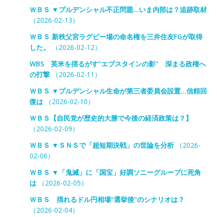
ＷＢＳ ▼プルデンシャル不正問題…いま内部は？追跡取材
（2026-02-13）
ＷＢＳ 新秩父宮ラグビー場の命名権を三井住友FGが取得
した。
（2026-02-12）
WBS 英米を揺るがす”エプスタインの影” 深まる政権へ
の打撃
（2026-02-11）
ＷＢＳ ▼プルデンシャル生命が第三者委員会設置…信頼回
復は
（2026-02-10）
ＷＢＳ【自民党が歴史的大勝で今後の経済政策は？】
（2026-02-09）
ＷＢＳ ▼ＳＮＳで「超短期決戦」の世論を分析
（2026-
02-06）
ＷＢＳ ▼「鬼滅」に「国宝」好調ソニーグループに死角
は
（2026-02-05）
ＷＢＳ 揺れるドル円相場“選挙後”のシナリオは？
（2026-02-04）