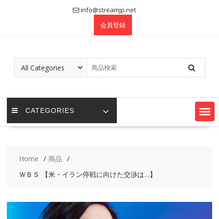
Skip
info@streamjp.net
to
会員登録
content
CATEGORIES
Home
商品
ＷＢＳ 【米・イラン停戦に向けた交渉は…】