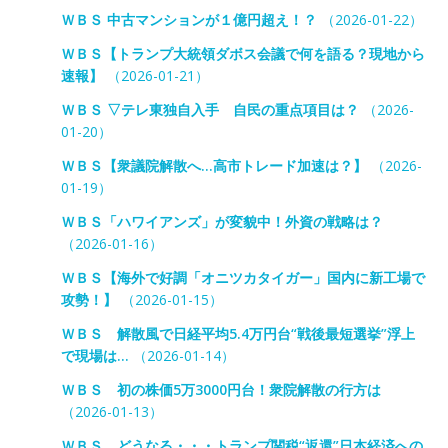
ＷＢＳ 中古マンションが１億円超え！？
（2026-01-22）
ＷＢＳ【トランプ大統領ダボス会議で何を語る？現地から
速報】
（2026-01-21）
ＷＢＳ ▽テレ東独自入手 自民の重点項目は？
（2026-
01-20）
ＷＢＳ【衆議院解散へ…高市トレード加速は？】
（2026-
01-19）
ＷＢＳ「ハワイアンズ」が変貌中！外資の戦略は？
（2026-01-16）
ＷＢＳ【海外で好調「オニツカタイガー」国内に新工場で
攻勢！】
（2026-01-15）
ＷＢＳ 解散風で日経平均5.4万円台“戦後最短選挙”浮上
で現場は…
（2026-01-14）
ＷＢＳ 初の株価5万3000円台！衆院解散の行方は
（2026-01-13）
ＷＢＳ どうなる・・・トランプ関税“返還”日本経済への