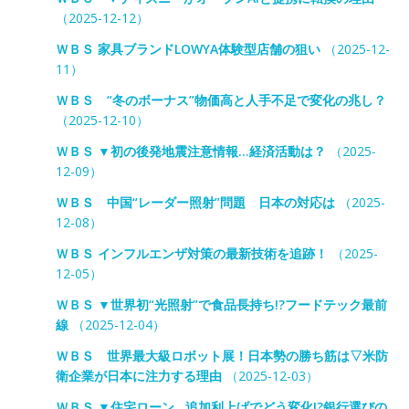
（2025-12-12）
ＷＢＳ 家具ブランドLOWYA体験型店舗の狙い
（2025-12-
11）
ＷＢＳ “冬のボーナス”物価高と人手不足で変化の兆し？
（2025-12-10）
ＷＢＳ ▼初の後発地震注意情報…経済活動は？
（2025-
12-09）
ＷＢＳ 中国“レーダー照射”問題 日本の対応は
（2025-
12-08）
ＷＢＳ インフルエンザ対策の最新技術を追跡！
（2025-
12-05）
ＷＢＳ ▼世界初“光照射”で食品長持ち!?フードテック最前
線
（2025-12-04）
ＷＢＳ 世界最大級ロボット展！日本勢の勝ち筋は▽米防
衛企業が日本に注力する理由
（2025-12-03）
ＷＢＳ ▼住宅ローン…追加利上げでどう変化!?銀行選びの