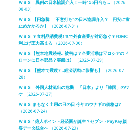
ＷＢＳ 異例の日米協調介入！一時155円台も…
（2026-
08-03）
ＷＢＳ 【円急騰 ”不意打ち”の日米協調介入？ 円安に歯
止めかかるか】
（2026-07-31）
ＷＢＳ ▼食料品消費税1％で外食産業が対応急ぐ▼FOMC
利上げ圧力高まる
（2026-07-30）
ＷＢＳ【熊本地震続報…被害は？企業活動は▽ロシアのド
ローンに日本部品？実態は】
（2026-07-29）
ＷＢＳ 【熊本で震度7…経済活動に影響も】
（2026-07-
28）
ＷＢＳ 外国人材流出の危機 「日本」より「韓国」のワ
ケ
（2026-07-27）
ＷＢＳ まもなく土用の丑の日 今年のウナギの価格は?
（2026-07-24）
ＷＢＳ 1億人ポイント経済圏が誕生？セブン・PayPay顧
客データ統合へ
（2026-07-23）