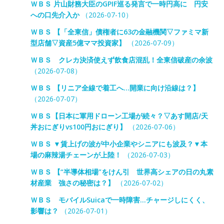
ＷＢＳ 片山財務大臣のGPIF巡る発言で一時円高に 円安
への口先介入か
（2026-07-10）
ＷＢＳ 【「全東信」債権者に63の金融機関▽ファミマ新
型店舗▽資産5億ママ投資家】
（2026-07-09）
ＷＢＳ クレカ決済使えず飲食店混乱！全東信破産の余波
（2026-07-08）
ＷＢＳ 【リニア全線で着工へ…開業に向け沿線は？】
（2026-07-07）
ＷＢＳ【日本に軍用ドローン工場が続々？▽あす開店/天
丼おにぎりvs100円おにぎり】
（2026-07-06）
ＷＢＳ ▼賃上げの波が中小企業やシニアにも波及？▼本
場の麻辣湯チェーンが上陸！
（2026-07-03）
ＷＢＳ 【“半導体相場”をけん引 世界高シェアの日の丸素
材産業 強さの秘密は？】
（2026-07-02）
ＷＢＳ モバイルSuicaで一時障害…チャージしにくく、
影響は？
（2026-07-01）