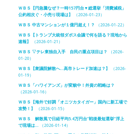
ＷＢＳ【円急騰なぜ？一時157円台▼総選挙「消費減税」
公約相次ぐ・小売り現場は】
（2026-01-23）
ＷＢＳ 中古マンションが１億円超え！？
（2026-01-22）
ＷＢＳ【トランプ大統領ダボス会議で何を語る？現地から
速報】
（2026-01-21）
ＷＢＳ ▽テレ東独自入手 自民の重点項目は？
（2026-
01-20）
ＷＢＳ【衆議院解散へ…高市トレード加速は？】
（2026-
01-19）
ＷＢＳ「ハワイアンズ」が変貌中！外資の戦略は？
（2026-01-16）
ＷＢＳ【海外で好調「オニツカタイガー」国内に新工場で
攻勢！】
（2026-01-15）
ＷＢＳ 解散風で日経平均5.4万円台“戦後最短選挙”浮上
で現場は…
（2026-01-14）