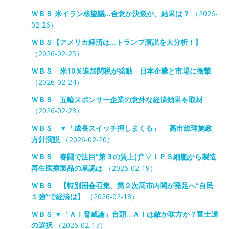
ＷＢＳ 米イラン核協議…合意か決裂か、結果は？
（2026-
02-26）
ＷＢＳ【アメリカ経済は…トランプ演説を大分析！】
（2026-02-25）
ＷＢＳ 米10％追加関税が発動 日本企業と市場に衝撃
（2026-02-24）
ＷＢＳ 五輪スポンサー企業の意外な経済効果を取材
（2026-02-23）
ＷＢＳ ▼「成長スイッチ押しまくる」 高市総理施政
方針演説
（2026-02-20）
ＷＢＳ 春闘で注目“第３の賃上げ”▽ｉＰＳ細胞から製造
再生医療製品の承認は
（2026-02-19）
ＷＢＳ 【特別国会召集、第２次高市内閣が発足へ“自民
１強”で経済は】
（2026-02-18）
ＷＢＳ ▼「ＡＩ脅威論」台頭…ＡＩは敵か味方か？富士通
の選択
（2026-02-17）