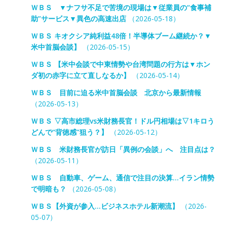
ＷＢＳ ▼ナフサ不足で苦境の現場は▼従業員の“食事補
助”サービス▼異色の高速出店
（2026-05-18）
ＷＢＳ キオクシア純利益48倍！半導体ブーム継続か？▼
米中首脳会談】
（2026-05-15）
ＷＢＳ 【米中会談で中東情勢や台湾問題の行方は▼ホン
ダ初の赤字に立て直しなるか】
（2026-05-14）
ＷＢＳ 目前に迫る米中首脳会談 北京から最新情報
（2026-05-13）
ＷＢＳ ▽高市総理vs米財務長官！ドル円相場は▽1キロう
どんで“背徳感”狙う？】
（2026-05-12）
ＷＢＳ 米財務長官が訪日「異例の会談」へ 注目点は？
（2026-05-11）
ＷＢＳ 自動車、ゲーム、通信で注目の決算…イラン情勢
で明暗も？
（2026-05-08）
ＷＢＳ【外資が参入…ビジネスホテル新潮流】
（2026-
05-07）