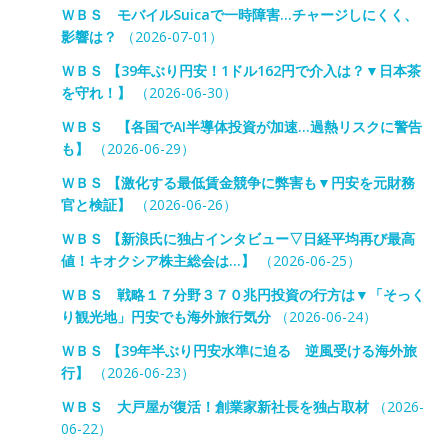
ＷＢＳ モバイルSuicaで一時障害…チャージしにくく、
影響は？
（2026-07-01）
ＷＢＳ 【39年ぶり円安！1ドル162円で介入は？▼日本茶
を守れ！】
（2026-06-30）
ＷＢＳ 【各国でAI半導体投資が加速…過熱リスクに警告
も】
（2026-06-29）
ＷＢＳ 【激化する最低賃金競争に弊害も▼円安を元財務
官と検証】
（2026-06-26）
ＷＢＳ 【新浪氏に独占インタビュー▽日経平均再び最高
値！キオクシア株主総会は…】
（2026-06-25）
ＷＢＳ 戦略１７分野３７０兆円投資の行方は▼「そっく
り観光地」円安でも海外旅行気分
（2026-06-24）
ＷＢＳ 【39年半ぶり円安水準に迫る 逆風受ける海外旅
行】
（2026-06-23）
ＷＢＳ 大戸屋が復活！創業家新社長を独占取材
（2026-
06-22）