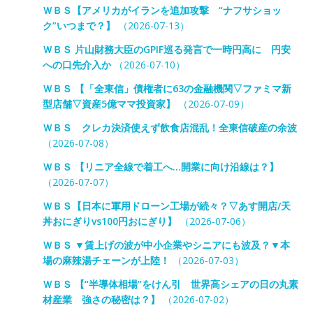
ＷＢＳ【アメリカがイランを追加攻撃 “ナフサショッ
ク”いつまで？】
（2026-07-13）
ＷＢＳ 片山財務大臣のGPIF巡る発言で一時円高に 円安
への口先介入か
（2026-07-10）
ＷＢＳ 【「全東信」債権者に63の金融機関▽ファミマ新
型店舗▽資産5億ママ投資家】
（2026-07-09）
ＷＢＳ クレカ決済使えず飲食店混乱！全東信破産の余波
（2026-07-08）
ＷＢＳ 【リニア全線で着工へ…開業に向け沿線は？】
（2026-07-07）
ＷＢＳ【日本に軍用ドローン工場が続々？▽あす開店/天
丼おにぎりvs100円おにぎり】
（2026-07-06）
ＷＢＳ ▼賃上げの波が中小企業やシニアにも波及？▼本
場の麻辣湯チェーンが上陸！
（2026-07-03）
ＷＢＳ 【“半導体相場”をけん引 世界高シェアの日の丸素
材産業 強さの秘密は？】
（2026-07-02）