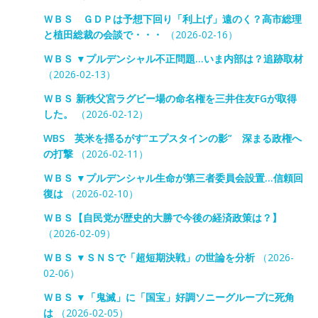
ＷＢＳ ＧＤＰは予想下回り「利上げ」遠のく？高市総理
と植田総裁の会談で・・・
（2026-02-16）
ＷＢＳ ▼プルデンシャル不正問題…いま内部は？追跡取材
（2026-02-13）
ＷＢＳ 新秩父宮ラグビー場の命名権を三井住友FGが取得
した。
（2026-02-12）
WBS 英米を揺るがす”エプスタインの影” 深まる政権へ
の打撃
（2026-02-11）
ＷＢＳ ▼プルデンシャル生命が第三者委員会設置…信頼回
復は
（2026-02-10）
ＷＢＳ【自民党が歴史的大勝で今後の経済政策は？】
（2026-02-09）
ＷＢＳ ▼ＳＮＳで「超短期決戦」の世論を分析
（2026-
02-06）
ＷＢＳ ▼「鬼滅」に「国宝」好調ソニーグループに死角
は
（2026-02-05）