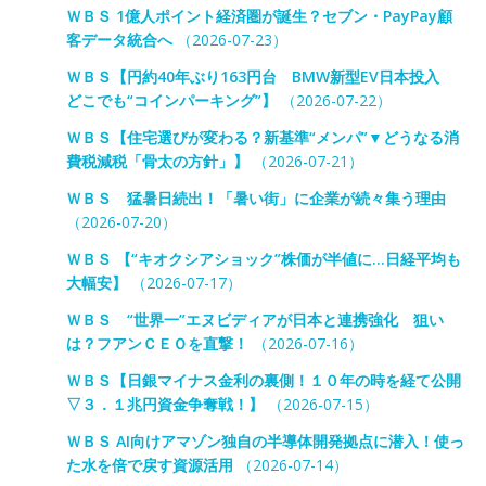
ＷＢＳ 1億人ポイント経済圏が誕生？セブン・PayPay顧
客データ統合へ
（2026-07-23）
ＷＢＳ【円約40年ぶり163円台 BMW新型EV日本投入
どこでも“コインパーキング”】
（2026-07-22）
ＷＢＳ【住宅選びが変わる？新基準“メンパ”▼どうなる消
費税減税「骨太の方針」】
（2026-07-21）
ＷＢＳ 猛暑日続出！「暑い街」に企業が続々集う理由
（2026-07-20）
ＷＢＳ 【“キオクシアショック”株価が半値に…日経平均も
大幅安】
（2026-07-17）
ＷＢＳ “世界一”エヌビディアが日本と連携強化 狙い
は？フアンＣＥＯを直撃！
（2026-07-16）
ＷＢＳ【日銀マイナス金利の裏側！１０年の時を経て公開
▽３．１兆円資金争奪戦！】
（2026-07-15）
ＷＢＳ AI向けアマゾン独自の半導体開発拠点に潜入！使っ
た水を倍で戻す資源活用
（2026-07-14）