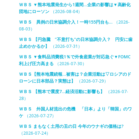
ＷＢＳ ▼熊本地震発生から1週間…企業の影響は▼高齢化
団地にローソン
（2026-08-04）
ＷＢＳ 異例の日米協調介入！一時155円台も…
（2026-
08-03）
ＷＢＳ 【円急騰 ”不意打ち”の日米協調介入？ 円安に歯
止めかかるか】
（2026-07-31）
ＷＢＳ ▼食料品消費税1％で外食産業が対応急ぐ▼FOMC
利上げ圧力高まる
（2026-07-30）
ＷＢＳ【熊本地震続報…被害は？企業活動は▽ロシアのド
ローンに日本部品？実態は】
（2026-07-29）
ＷＢＳ 【熊本で震度7…経済活動に影響も】
（2026-07-
28）
ＷＢＳ 外国人材流出の危機 「日本」より「韓国」のワ
ケ
（2026-07-27）
ＷＢＳ まもなく土用の丑の日 今年のウナギの価格は?
（2026-07-24）