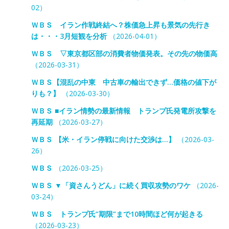
02）
ＷＢＳ イラン作戦終結へ？株価急上昇も景気の先行き
は・・・3月短観を分析
（2026-04-01）
ＷＢＳ ▽東京都区部の消費者物価発表。その先の物価高
（2026-03-31）
ＷＢＳ【混乱の中東 中古車の輸出できず…価格の値下が
りも？】
（2026-03-30）
ＷＢＳ ■イラン情勢の最新情報 トランプ氏発電所攻撃を
再延期
（2026-03-27）
ＷＢＳ 【米・イラン停戦に向けた交渉は…】
（2026-03-
26）
ＷＢＳ
（2026-03-25）
ＷＢＳ ▼「資さんうどん」に続く買収攻勢のワケ
（2026-
03-24）
ＷＢＳ トランプ氏”期限”まで10時間ほど何が起きる
（2026-03-23）