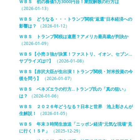
ＷＢＳ 初の株価5万3000円台！衆院解散の行方は
（2026-01-13）
ＷＢＳ どうなる・・・トランプ関税“返還”日本経済への
影響は？
（2026-01-12）
ＷＢＳ トランプ関税は違憲？アメリカ最高裁が判決か
（2026-01-09）
ＷＢＳ【小売３強が決算！ファストリ、イオン、セブン…
サプライズは!?】
（2026-01-08）
ＷＢＳ【赤沢大臣が生出演！トランプ関税・対米投資の今
後を問う】
（2026-01-07）
ＷＢＳ ベネズエラの行方…トランプ氏の「真の狙い」
は？
（2026-01-06）
ＷＢＳ ２０２６年どうなる？日本と世界 池上彰さんが
生解説！
（2026-01-05）
ＷＢＳ 年末３時間生放送「ニッポン経済“元気な現場”見
に行く！ＳＰ」
（2025-12-29）