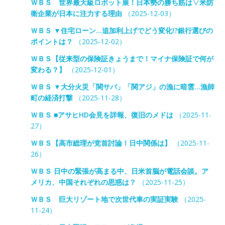
ＷＢＳ 世界最大級ロボット展！日本勢の勝ち筋は▽米防
衛企業が日本に注力する理由
（2025-12-03）
ＷＢＳ ▼住宅ローン…追加利上げでどう変化!?銀行選びの
ポイントは？
（2025-12-02）
ＷＢＳ【従来型の保険証きょうまで！マイナ保険証で何が
変わる？】
（2025-12-01）
ＷＢＳ ▼大分火災「関サバ」「関アジ」の漁に暗雲…漁師
町の経済打撃
（2025-11-28）
ＷＢＳ ■アサヒHD会見を詳報、復旧のメドは
（2025-11-
27）
ＷＢＳ【高市総理が党首討論！日中関係は】
（2025-11-
26）
ＷＢＳ 日中の緊張が高まる中、日米首脳が電話会談。ア
メリカ、中国それぞれの思惑は？
（2025-11-25）
ＷＢＳ 巨大リゾート地で次世代車の実証実験
（2025-
11-24）