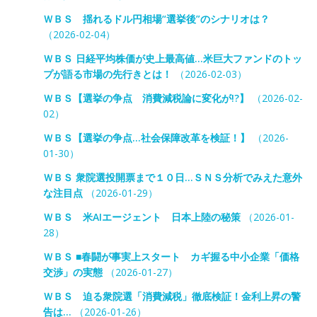
ＷＢＳ 揺れるドル円相場“選挙後”のシナリオは？
（2026-02-04）
ＷＢＳ 日経平均株価が史上最高値…米巨大ファンドのトッ
プが語る市場の先行きとは！
（2026-02-03）
ＷＢＳ【選挙の争点 消費減税論に変化が!?】
（2026-02-
02）
ＷＢＳ【選挙の争点…社会保障改革を検証！】
（2026-
01-30）
ＷＢＳ 衆院選投開票まで１０日…ＳＮＳ分析でみえた意外
な注目点
（2026-01-29）
ＷＢＳ 米AIエージェント 日本上陸の秘策
（2026-01-
28）
ＷＢＳ ■春闘が事実上スタート カギ握る中小企業「価格
交渉」の実態
（2026-01-27）
ＷＢＳ 迫る衆院選「消費減税」徹底検証！金利上昇の警
告は…
（2026-01-26）