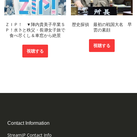
ＺＩＰ！ ▼陣内貴美子卒業Ｓ
歴史探偵 最初の戦国大名 早
Ｐ！水卜と秩父・長瀞女子旅で
雲の素顔
食べ尽くし＆車窓から絶景
視聴する
視聴する
Contact Information
StreamJP Contact Info