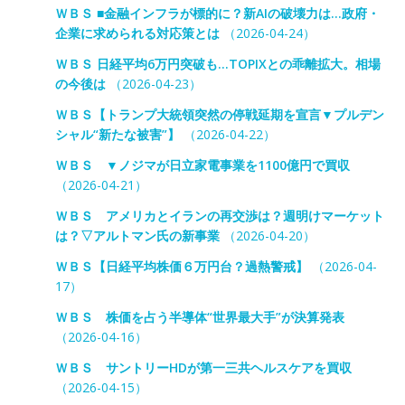
ＷＢＳ ■金融インフラが標的に？新AIの破壊力は…政府・
企業に求められる対応策とは
（2026-04-24）
ＷＢＳ 日経平均6万円突破も…TOPIXとの乖離拡大。相場
の今後は
（2026-04-23）
ＷＢＳ【トランプ大統領突然の停戦延期を宣言▼プルデン
シャル“新たな被害”】
（2026-04-22）
ＷＢＳ ▼ノジマが日立家電事業を1100億円で買収
（2026-04-21）
ＷＢＳ アメリカとイランの再交渉は？週明けマーケット
は？▽アルトマン氏の新事業
（2026-04-20）
ＷＢＳ【日経平均株価６万円台？過熱警戒】
（2026-04-
17）
ＷＢＳ 株価を占う半導体“世界最大手”が決算発表
（2026-04-16）
ＷＢＳ サントリーHDが第一三共ヘルスケアを買収
（2026-04-15）