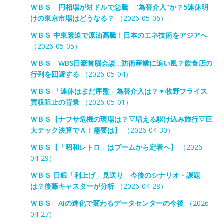
ＷＢＳ 円相場が対ドルで急騰 “為替介入”か？5連休明
けの東京市場はどうなる？
（2026-05-06）
ＷＢＳ 中東緊迫で原油高騰！日本のエネ技術をアジアへ
（2026-05-05）
ＷＢＳ WBS日豪首脳会談…防衛産業に追い風？飲食店の
行列を回避する
（2026-05-04）
ＷＢＳ 「連休はまだ序盤」為替介入は？▼牧野フライス
買収阻止の背景
（2026-05-01）
ＷＢＳ【ナフサ危機の現場は？▽増える駆け込み旅行▽巨
大テック決算でＡＩ需要は】
（2026-04-30）
ＷＢＳ【「昭和レトロ」はブームから定着へ】
（2026-
04-29）
ＷＢＳ 日銀「利上げ」見送り 今後のシナリオ・課題
は？後藤キャスターが分析
（2026-04-28）
ＷＢＳ AIの進化で変わるデータセンターの今後
（2026-
04-27）