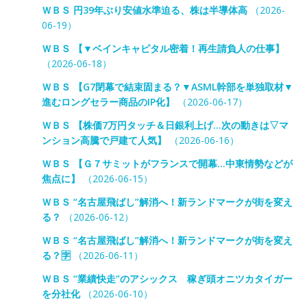
ＷＢＳ 円39年ぶり安値水準迫る、株は半導体高
（2026-
06-19）
ＷＢＳ 【▼ベインキャピタル密着！再生請負人の仕事】
（2026-06-18）
ＷＢＳ 【G7閉幕で結束固まる？▼ASML幹部を単独取材▼
進むロングセラー商品のIP化】
（2026-06-17）
ＷＢＳ 【株価7万円タッチ＆日銀利上げ…次の動きは▽マ
ンション高騰で戸建て人気】
（2026-06-16）
ＷＢＳ 【Ｇ７サミットがフランスで開幕…中東情勢などが
焦点に】
（2026-06-15）
ＷＢＳ “名古屋飛ばし”解消へ！新ランドマークが街を変え
る？
（2026-06-12）
ＷＢＳ “名古屋飛ばし”解消へ！新ランドマークが街を変え
る？🈑
（2026-06-11）
ＷＢＳ “業績快走”のアシックス 稼ぎ頭オニツカタイガー
を分社化
（2026-06-10）