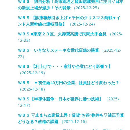
ＷＢＳ 独自分析！高市総理と植田総裁発言に注目▽日本
の新規上場が減少！その背景
（2025-12-25）
ＷＢＳ 【診療報酬引き上げ▼平日のクリスマス商戦▼イ
ンド人新幹線の運転研修】
（2025-12-24）
ＷＢＳ ■東京２３区、火葬費高騰で民間大手会見
（2025-
12-23）
ＷＢＳ いきなりステーキ次世代店舗の勝算
（2025-12-
22）
ＷＢＳ 【利上げで・・・家計や企業にどう影響？】
（2025-12-19）
ＷＢＳ ▼初任給40万円の企業…社員はどう変わった？
（2025-12-18）
ＷＢＳ【半導体競争 日本が世界に勝つ技術】
（2025-
12-17）
ＷＢＳ ▽止まらぬ家賃上昇！賃貸“お得”物件も▽補正予算
どうなる？政権の課題
（2025-12-16）