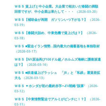
ＷＢＳ 賃上げと中小企業。大企業で相次いだ春闘の満額
回答ですが、中小企業は果たして・・・
（2026-03-20）
ＷＢＳ【補助金が再開 ガソリンいつ下がる？】
（2026-
03-19）
ＷＢＳ【春闘大詰め、中東危機で賃上げは？】
（2026-
03-18）
ＷＢＳ ■緊迫イラン情勢…国内最大の備蓄基地を単独取材
（2026-03-17）
ＷＢＳ【NY原油再び100ドル超／ホルムズ海峡に護衛派遣
は？】
（2026-03-16）
ＷＢＳ ■鉄道値上げラッシュ 「JR」と「私鉄」運賃差拡
大も
（2026-03-13）
ＷＢＳ ▼ホンダが初の最終赤字へEV戦略“誤算”
（2026-
03-12）
ＷＢＳ【中東情勢緊迫でアルミがピンチに！？】
（2026-
03-11）