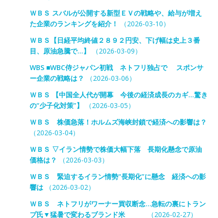
ＷＢＳ スバルが公開する新型ＥＶの戦略や、給与が増え
た企業のランキングを紹介！
（2026-03-10）
ＷＢＳ【日経平均終値２８９２円安、下げ幅は史上３番
目、原油急騰で…】
（2026-03-09）
WBS ■WBC侍ジャパン初戦 ネトフリ独占で スポンサ
ー企業の戦略は？
（2026-03-06）
ＷＢＳ 【中国全人代が開幕 今後の経済成長のカギ…驚き
の“少子化対策”】
（2026-03-05）
ＷＢＳ 株価急落！ホルムズ海峡封鎖で経済への影響は？
（2026-03-04）
ＷＢＳ ▽イラン情勢で株価大幅下落 長期化懸念で原油
価格は？
（2026-03-03）
ＷＢＳ 緊迫するイラン情勢“長期化”に懸念 経済への影
響は
（2026-03-02）
ＷＢＳ ネトフリがワーナー買収断念…急転の裏にトラン
プ氏▼猛暑で変わるブランド米
（2026-02-27）