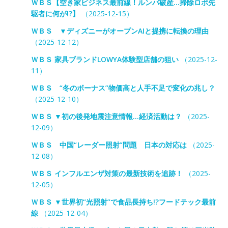
ＷＢＳ【空き家ビジネス最前線！ルンバ破産…掃除ロボ先
駆者に何が!?】
（2025-12-15）
ＷＢＳ ▼ディズニーがオープンAIと提携に転換の理由
（2025-12-12）
ＷＢＳ 家具ブランドLOWYA体験型店舗の狙い
（2025-12-
11）
ＷＢＳ “冬のボーナス”物価高と人手不足で変化の兆し？
（2025-12-10）
ＷＢＳ ▼初の後発地震注意情報…経済活動は？
（2025-
12-09）
ＷＢＳ 中国“レーダー照射”問題 日本の対応は
（2025-
12-08）
ＷＢＳ インフルエンザ対策の最新技術を追跡！
（2025-
12-05）
ＷＢＳ ▼世界初“光照射”で食品長持ち!?フードテック最前
線
（2025-12-04）