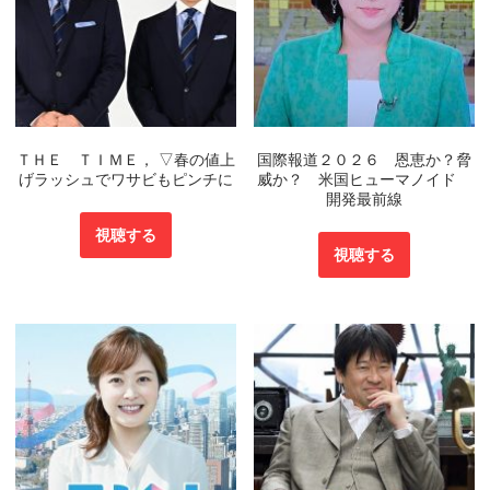
ＴＨＥ ＴＩＭＥ， ▽春の値上
国際報道２０２６ 恩恵か？脅
げラッシュでワサビもピンチに
威か？ 米国ヒューマノイド
開発最前線
視聴する
視聴する