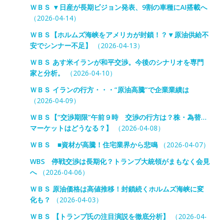
ＷＢＳ ▼日産が長期ビジョン発表、9割の車種にAI搭載へ
（2026-04-14）
ＷＢＳ【ホルムズ海峡をアメリカが封鎖！？▼原油供給不
安でシンナー不足】
（2026-04-13）
ＷＢＳ あす米イランが和平交渉。今後のシナリオを専門
家と分析。
（2026-04-10）
ＷＢＳ イランの行方・・・“原油高騰”で企業業績は
（2026-04-09）
ＷＢＳ【“交渉期限”午前９時 交渉の行方は？株・為替…
マーケットはどうなる？】
（2026-04-08）
ＷＢＳ ■資材が高騰！住宅業界から悲鳴
（2026-04-07）
WBS 停戦交渉は長期化？トランプ大統領がまもなく会見
へ
（2026-04-06）
ＷＢＳ 原油価格は高値推移！封鎖続くホルムズ海峡に変
化も？
（2026-04-03）
ＷＢＳ 【トランプ氏の注目演説を徹底分析】
（2026-04-