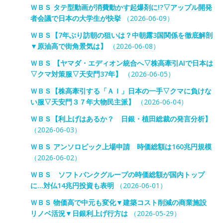
ＷＢＳ タテ型動画が消費動かす起爆剤に!?▽アップル開発
者会議で日本の大学生が快挙
（2026-06-09）
ＷＢＳ【7年ぶり訪朝の狙いは？中朝露3国関係を徹底解剖
▼原油高で街角景気は】
（2026-06-08）
ＷＢＳ 【ヤマダ・エディオン統合へ▽株高牽引AIで日本は
▽クマ対策服▽天安門37年】
（2026-06-05）
ＷＢＳ【株高牽引する「ＡＩ」日本の一手▽クマに負けな
い服▽天安門３７年大物民主派】
（2026-06-04）
ＷＢＳ【利上げはあるか？ 日銀・植田総裁の発言分析】
（2026-06-03）
ＷＢＳ アンソロピック上場申請 時価総額は160兆円規模
（2026-06-02）
ＷＢＳ ソフトバンクグループの時価総額が国内トップ
に…対仏14兆円投資も表明
（2026-06-01）
ＷＢＳ 物価高で中元も変化▼建築コスト削減の商業施設
リノベ活況▼日銀利上げ行方は
（2026-05-29）