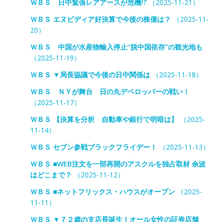
ＷＢＳ 日中緊張レアアースが危機!?
（2025-11-21）
ＷＢＳ エヌビディア好決算で今後の株価は？
（2025-11-
20）
ＷＢＳ 中国が水産物輸入停止“脱中国依存”の観光地も
（2025-11-19）
ＷＢＳ ▼局長協議で今後の日中関係は
（2025-11-18）
ＷＢＳ ＮＹが舞台 日の丸デベロッパーの戦い！
（2025-11-17）
ＷＢＳ 【決算を分析 自動車や銀行で明暗は】
（2025-
11-14）
ＷＢＳ セブン参戦ブラックフライデー！
（2025-11-13）
ＷＢＳ ■WEB注文を一部再開のアスクルを独占取材 余波
はどこまで？
（2025-11-12）
ＷＢＳ ■ネットフリックス・ハウスがオープン
（2025-
11-11）
ＷＢＳ ▼７２歳の支店長誕生！オール女性の証券店舗