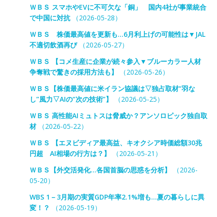
ＷＢＳ スマホやEVに不可欠な「銅」 国内4社が事業統合
で中国に対抗
（2026-05-28）
ＷＢＳ 株価最高値を更新も…6月利上げの可能性は▼JAL
不適切飲酒再び
（2026-05-27）
ＷＢＳ 【コメ生産に企業が続々参入▼ブルーカラー人材
争奪戦で驚きの採用方法も】
（2026-05-26）
ＷＢＳ【株価最高値に米イラン協議は▽独占取材“羽な
し”風力▽AIの“次の技術”】
（2026-05-25）
ＷＢＳ 高性能AIミュトスは脅威か？アンソロピック独自取
材
（2026-05-22）
ＷＢＳ 【エヌビディア最高益、キオクシア時価総額30兆
円超 AI相場の行方は？】
（2026-05-21）
ＷＢＳ【外交活発化…各国首脳の思惑を分析】
（2026-
05-20）
WBS 1－3月期の実質GDP年率2.1%増も…夏の暮らしに異
変！？
（2026-05-19）