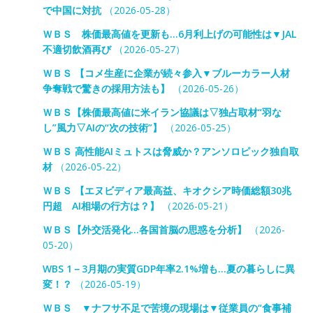
で中国に対抗
（2026-05-28）
ＷＢＳ 株価最高値を更新も…6月利上げの可能性は▼JAL
不適切飲酒再び
（2026-05-27）
ＷＢＳ 【コメ生産に企業が続々参入▼ブルーカラー人材
争奪戦で驚きの採用方法も】
（2026-05-26）
ＷＢＳ【株価最高値に米イラン協議は▽独占取材“羽な
し”風力▽AIの“次の技術”】
（2026-05-25）
ＷＢＳ 高性能AIミュトスは脅威か？アンソロピック独自取
材
（2026-05-22）
ＷＢＳ 【エヌビディア最高益、キオクシア時価総額30兆
円超 AI相場の行方は？】
（2026-05-21）
ＷＢＳ【外交活発化…各国首脳の思惑を分析】
（2026-
05-20）
WBS 1－3月期の実質GDP年率2.1%増も…夏の暮らしに異
変！？
（2026-05-19）
ＷＢＳ ▼ナフサ不足で苦境の現場は▼従業員の“食事補