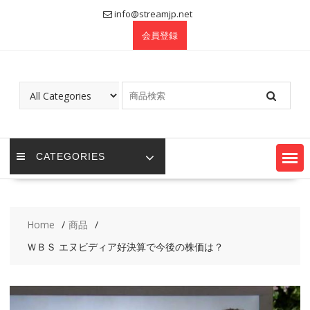
Skip
info@streamjp.net
to
会員登録
content
CATEGORIES
Home
商品
ＷＢＳ エヌビディア好決算で今後の株価は？