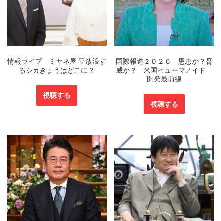
情報ライブ ミヤネ屋 ▽放浪す
国際報道２０２６ 恩恵か？脅
るシカきょうはどこに？
威か？ 米国ヒューマノイド
開発最前線
視聴する
視聴する