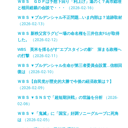
ＷＢＳ ＧＤＰは予想下回り「利上げ」遠のく？高市総理
と植田総裁の会談で・・・
（2026-02-16）
ＷＢＳ ▼プルデンシャル不正問題…いま内部は？追跡取材
（2026-02-13）
ＷＢＳ 新秩父宮ラグビー場の命名権を三井住友FGが取得
した。
（2026-02-12）
WBS 英米を揺るがす”エプスタインの影” 深まる政権へ
の打撃
（2026-02-11）
ＷＢＳ ▼プルデンシャル生命が第三者委員会設置…信頼回
復は
（2026-02-10）
ＷＢＳ【自民党が歴史的大勝で今後の経済政策は？】
（2026-02-09）
ＷＢＳ ▼ＳＮＳで「超短期決戦」の世論を分析
（2026-
02-06）
ＷＢＳ ▼「鬼滅」に「国宝」好調ソニーグループに死角
は
（2026-02-05）