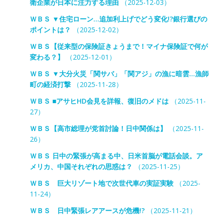
衛企業が日本に注力する理由
（2025-12-03）
ＷＢＳ ▼住宅ローン…追加利上げでどう変化!?銀行選びの
ポイントは？
（2025-12-02）
ＷＢＳ【従来型の保険証きょうまで！マイナ保険証で何が
変わる？】
（2025-12-01）
ＷＢＳ ▼大分火災「関サバ」「関アジ」の漁に暗雲…漁師
町の経済打撃
（2025-11-28）
ＷＢＳ ■アサヒHD会見を詳報、復旧のメドは
（2025-11-
27）
ＷＢＳ【高市総理が党首討論！日中関係は】
（2025-11-
26）
ＷＢＳ 日中の緊張が高まる中、日米首脳が電話会談。ア
メリカ、中国それぞれの思惑は？
（2025-11-25）
ＷＢＳ 巨大リゾート地で次世代車の実証実験
（2025-
11-24）
ＷＢＳ 日中緊張レアアースが危機!?
（2025-11-21）