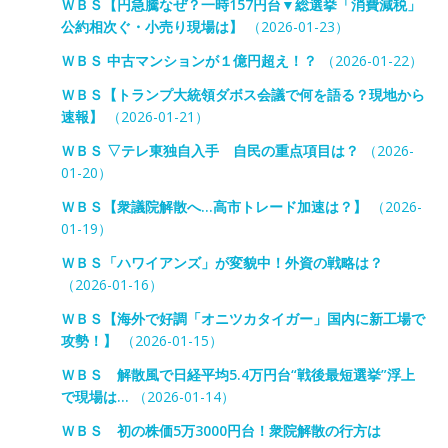
ＷＢＳ【円急騰なぜ？一時157円台▼総選挙「消費減税」
公約相次ぐ・小売り現場は】
（2026-01-23）
ＷＢＳ 中古マンションが１億円超え！？
（2026-01-22）
ＷＢＳ【トランプ大統領ダボス会議で何を語る？現地から
速報】
（2026-01-21）
ＷＢＳ ▽テレ東独自入手 自民の重点項目は？
（2026-
01-20）
ＷＢＳ【衆議院解散へ…高市トレード加速は？】
（2026-
01-19）
ＷＢＳ「ハワイアンズ」が変貌中！外資の戦略は？
（2026-01-16）
ＷＢＳ【海外で好調「オニツカタイガー」国内に新工場で
攻勢！】
（2026-01-15）
ＷＢＳ 解散風で日経平均5.4万円台“戦後最短選挙”浮上
で現場は…
（2026-01-14）
ＷＢＳ 初の株価5万3000円台！衆院解散の行方は