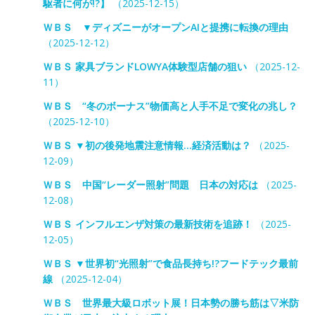
駆者に何が!?】
（2025-12-15）
ＷＢＳ ▼ディズニーがオープンAIと提携に転換の理由
（2025-12-12）
ＷＢＳ 家具ブランドLOWYA体験型店舗の狙い
（2025-12-
11）
ＷＢＳ “冬のボーナス”物価高と人手不足で変化の兆し？
（2025-12-10）
ＷＢＳ ▼初の後発地震注意情報…経済活動は？
（2025-
12-09）
ＷＢＳ 中国“レーダー照射”問題 日本の対応は
（2025-
12-08）
ＷＢＳ インフルエンザ対策の最新技術を追跡！
（2025-
12-05）
ＷＢＳ ▼世界初“光照射”で食品長持ち!?フードテック最前
線
（2025-12-04）
ＷＢＳ 世界最大級ロボット展！日本勢の勝ち筋は▽米防