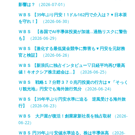
影響は？
（2026-07-01）
ＷＢＳ 【39年ぶり円安！1ドル162円で介入は？▼日本茶
を守れ！】
（2026-06-30）
ＷＢＳ 【各国でAI半導体投資が加速…過熱リスクに警告
も】
（2026-06-29）
ＷＢＳ 【激化する最低賃金競争に弊害も▼円安を元財務
官と検証】
（2026-06-26）
ＷＢＳ 【新浪氏に独占インタビュー▽日経平均再び最高
値！キオクシア株主総会は…】
（2026-06-25）
ＷＢＳ 戦略１７分野３７０兆円投資の行方は▼「そっく
り観光地」円安でも海外旅行気分
（2026-06-24）
ＷＢＳ 【39年半ぶり円安水準に迫る 逆風受ける海外旅
行】
（2026-06-23）
ＷＢＳ 大戸屋が復活！創業家新社長を独占取材
（2026-
06-22）
ＷＢＳ 円39年ぶり安値水準迫る、株は半導体高
（2026-