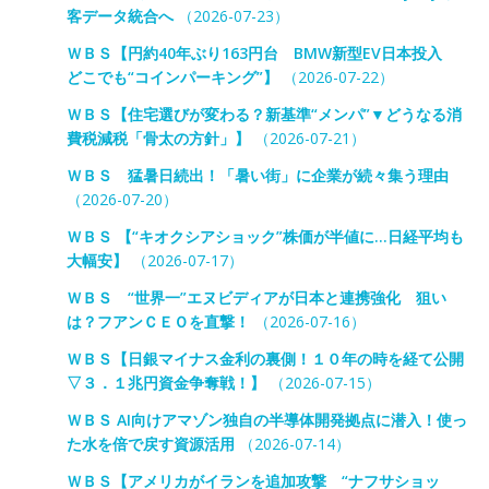
客データ統合へ
（2026-07-23）
ＷＢＳ【円約40年ぶり163円台 BMW新型EV日本投入
どこでも“コインパーキング”】
（2026-07-22）
ＷＢＳ【住宅選びが変わる？新基準“メンパ”▼どうなる消
費税減税「骨太の方針」】
（2026-07-21）
ＷＢＳ 猛暑日続出！「暑い街」に企業が続々集う理由
（2026-07-20）
ＷＢＳ 【“キオクシアショック”株価が半値に…日経平均も
大幅安】
（2026-07-17）
ＷＢＳ “世界一”エヌビディアが日本と連携強化 狙い
は？フアンＣＥＯを直撃！
（2026-07-16）
ＷＢＳ【日銀マイナス金利の裏側！１０年の時を経て公開
▽３．１兆円資金争奪戦！】
（2026-07-15）
ＷＢＳ AI向けアマゾン独自の半導体開発拠点に潜入！使っ
た水を倍で戻す資源活用
（2026-07-14）
ＷＢＳ【アメリカがイランを追加攻撃 “ナフサショッ