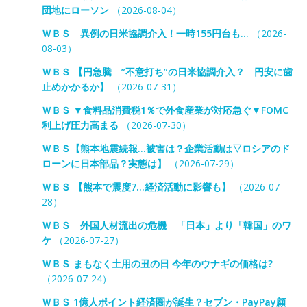
団地にローソン
（2026-08-04）
ＷＢＳ 異例の日米協調介入！一時155円台も…
（2026-
08-03）
ＷＢＳ 【円急騰 ”不意打ち”の日米協調介入？ 円安に歯
止めかかるか】
（2026-07-31）
ＷＢＳ ▼食料品消費税1％で外食産業が対応急ぐ▼FOMC
利上げ圧力高まる
（2026-07-30）
ＷＢＳ【熊本地震続報…被害は？企業活動は▽ロシアのド
ローンに日本部品？実態は】
（2026-07-29）
ＷＢＳ 【熊本で震度7…経済活動に影響も】
（2026-07-
28）
ＷＢＳ 外国人材流出の危機 「日本」より「韓国」のワ
ケ
（2026-07-27）
ＷＢＳ まもなく土用の丑の日 今年のウナギの価格は?
（2026-07-24）
ＷＢＳ 1億人ポイント経済圏が誕生？セブン・PayPay顧