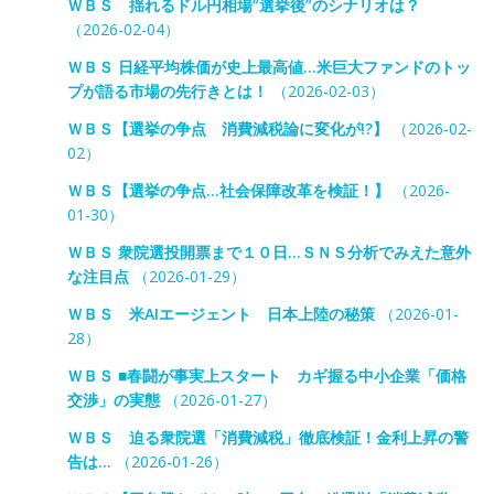
ＷＢＳ 揺れるドル円相場“選挙後”のシナリオは？
（2026-02-04）
ＷＢＳ 日経平均株価が史上最高値…米巨大ファンドのトッ
プが語る市場の先行きとは！
（2026-02-03）
ＷＢＳ【選挙の争点 消費減税論に変化が!?】
（2026-02-
02）
ＷＢＳ【選挙の争点…社会保障改革を検証！】
（2026-
01-30）
ＷＢＳ 衆院選投開票まで１０日…ＳＮＳ分析でみえた意外
な注目点
（2026-01-29）
ＷＢＳ 米AIエージェント 日本上陸の秘策
（2026-01-
28）
ＷＢＳ ■春闘が事実上スタート カギ握る中小企業「価格
交渉」の実態
（2026-01-27）
ＷＢＳ 迫る衆院選「消費減税」徹底検証！金利上昇の警
告は…
（2026-01-26）