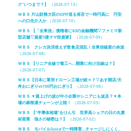
ク”いつまで？】
（2026-07-13）
ＷＢＳ 片山財務大臣のGPIF巡る発言で一時円高に 円安
への口先介入か
（2026-07-10）
ＷＢＳ 【「全東信」債権者に63の金融機関▽ファミマ新
型店舗▽資産5億ママ投資家】
（2026-07-09）
ＷＢＳ クレカ決済使えず飲食店混乱！全東信破産の余波
（2026-07-08）
ＷＢＳ 【リニア全線で着工へ…開業に向け沿線は？】
（2026-07-07）
ＷＢＳ【日本に軍用ドローン工場が続々？▽あす開店/天
丼おにぎりvs100円おにぎり】
（2026-07-06）
ＷＢＳ ▼賃上げの波が中小企業やシニアにも波及？▼本
場の麻辣湯チェーンが上陸！
（2026-07-03）
ＷＢＳ 【“半導体相場”をけん引 世界高シェアの日の丸素
材産業 強さの秘密は？】
（2026-07-02）
ＷＢＳ モバイルSuicaで一時障害…チャージしにくく、