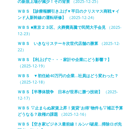
の新規上場が減少！その背景
（2025-12-25）
ＷＢＳ 【診療報酬引き上げ▼平日のクリスマス商戦▼イ
ンド人新幹線の運転研修】
（2025-12-24）
ＷＢＳ ■東京２３区、火葬費高騰で民間大手会見
（2025-
12-23）
ＷＢＳ いきなりステーキ次世代店舗の勝算
（2025-12-
22）
ＷＢＳ 【利上げで・・・家計や企業にどう影響？】
（2025-12-19）
ＷＢＳ ▼初任給40万円の企業…社員はどう変わった？
（2025-12-18）
ＷＢＳ【半導体競争 日本が世界に勝つ技術】
（2025-
12-17）
ＷＢＳ ▽止まらぬ家賃上昇！賃貸“お得”物件も▽補正予算
どうなる？政権の課題
（2025-12-16）
ＷＢＳ【空き家ビジネス最前線！ルンバ破産…掃除ロボ先