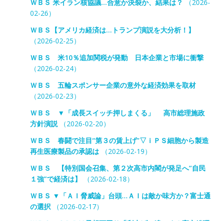
ＷＢＳ 米イラン核協議…合意か決裂か、結果は？
（2026-
02-26）
ＷＢＳ【アメリカ経済は…トランプ演説を大分析！】
（2026-02-25）
ＷＢＳ 米10％追加関税が発動 日本企業と市場に衝撃
（2026-02-24）
ＷＢＳ 五輪スポンサー企業の意外な経済効果を取材
（2026-02-23）
ＷＢＳ ▼「成長スイッチ押しまくる」 高市総理施政
方針演説
（2026-02-20）
ＷＢＳ 春闘で注目“第３の賃上げ”▽ｉＰＳ細胞から製造
再生医療製品の承認は
（2026-02-19）
ＷＢＳ 【特別国会召集、第２次高市内閣が発足へ“自民
１強”で経済は】
（2026-02-18）
ＷＢＳ ▼「ＡＩ脅威論」台頭…ＡＩは敵か味方か？富士通
の選択
（2026-02-17）