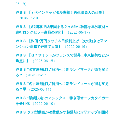
06-19）
ＷＢＳ 【▼ベインキャピタル密着！再生請負人の仕事】
（2026-06-18）
ＷＢＳ 【G7閉幕で結束固まる？▼ASML幹部を単独取材▼
進むロングセラー商品のIP化】
（2026-06-17）
ＷＢＳ 【株価7万円タッチ＆日銀利上げ…次の動きは▽マ
ンション高騰で戸建て人気】
（2026-06-16）
ＷＢＳ 【Ｇ７サミットがフランスで開幕…中東情勢などが
焦点に】
（2026-06-15）
ＷＢＳ “名古屋飛ばし”解消へ！新ランドマークが街を変え
る？
（2026-06-12）
ＷＢＳ “名古屋飛ばし”解消へ！新ランドマークが街を変え
る？🈑
（2026-06-11）
ＷＢＳ “業績快走”のアシックス 稼ぎ頭オニツカタイガー
を分社化
（2026-06-10）
ＷＢＳ タテ型動画が消費動かす起爆剤に!?▽アップル開発