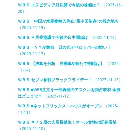
ＷＢＳ エヌビディア好決算で今後の株価は？
（2025-11-
20）
ＷＢＳ 中国が水産物輸入停止“脱中国依存”の観光地も
（2025-11-19）
ＷＢＳ ▼局長協議で今後の日中関係は
（2025-11-18）
ＷＢＳ ＮＹが舞台 日の丸デベロッパーの戦い！
（2025-11-17）
ＷＢＳ 【決算を分析 自動車や銀行で明暗は】
（2025-
11-14）
ＷＢＳ セブン参戦ブラックフライデー！
（2025-11-13）
ＷＢＳ ■WEB注文を一部再開のアスクルを独占取材 余波
はどこまで？
（2025-11-12）
ＷＢＳ ■ネットフリックス・ハウスがオープン
（2025-
11-11）
ＷＢＳ ▼７２歳の支店長誕生！オール女性の証券店舗
（2025-11-10）