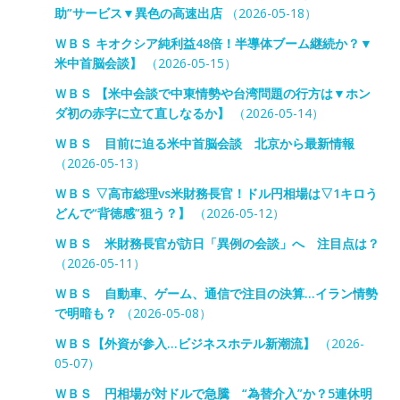
助”サービス▼異色の高速出店
（2026-05-18）
ＷＢＳ キオクシア純利益48倍！半導体ブーム継続か？▼
米中首脳会談】
（2026-05-15）
ＷＢＳ 【米中会談で中東情勢や台湾問題の行方は▼ホン
ダ初の赤字に立て直しなるか】
（2026-05-14）
ＷＢＳ 目前に迫る米中首脳会談 北京から最新情報
（2026-05-13）
ＷＢＳ ▽高市総理vs米財務長官！ドル円相場は▽1キロう
どんで“背徳感”狙う？】
（2026-05-12）
ＷＢＳ 米財務長官が訪日「異例の会談」へ 注目点は？
（2026-05-11）
ＷＢＳ 自動車、ゲーム、通信で注目の決算…イラン情勢
で明暗も？
（2026-05-08）
ＷＢＳ【外資が参入…ビジネスホテル新潮流】
（2026-
05-07）
ＷＢＳ 円相場が対ドルで急騰 “為替介入”か？5連休明