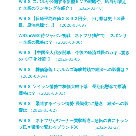
ＷＢＳ スバルが公開する新型ＥＶの戦略や、給与が増え
た企業のランキングを紹介！
（2026-03-10）
ＷＢＳ【日経平均終値２８９２円安、下げ幅は史上３番
目、原油急騰で…】
（2026-03-09）
WBS ■WBC侍ジャパン初戦 ネトフリ独占で スポンサ
ー企業の戦略は？
（2026-03-06）
ＷＢＳ 【中国全人代が開幕 今後の経済成長のカギ…驚き
の“少子化対策”】
（2026-03-05）
ＷＢＳ 株価急落！ホルムズ海峡封鎖で経済への影響は？
（2026-03-04）
ＷＢＳ ▽イラン情勢で株価大幅下落 長期化懸念で原油
価格は？
（2026-03-03）
ＷＢＳ 緊迫するイラン情勢“長期化”に懸念 経済への影
響は
（2026-03-02）
ＷＢＳ ネトフリがワーナー買収断念…急転の裏にトラン
プ氏▼猛暑で変わるブランド米
（2026-02-27）