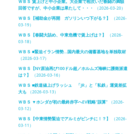
ＷＢＳ 賃上げと中小企業。大企業で相次いだ春闘の満額
回答ですが、中小企業は果たして・・・
（2026-03-20）
ＷＢＳ【補助金が再開 ガソリンいつ下がる？】
（2026-
03-19）
ＷＢＳ【春闘大詰め、中東危機で賃上げは？】
（2026-
03-18）
ＷＢＳ ■緊迫イラン情勢…国内最大の備蓄基地を単独取材
（2026-03-17）
ＷＢＳ【NY原油再び100ドル超／ホルムズ海峡に護衛派遣
は？】
（2026-03-16）
ＷＢＳ ■鉄道値上げラッシュ 「JR」と「私鉄」運賃差拡
大も
（2026-03-13）
ＷＢＳ ▼ホンダが初の最終赤字へEV戦略“誤算”
（2026-
03-12）
ＷＢＳ【中東情勢緊迫でアルミがピンチに！？】
（2026-
03-11）