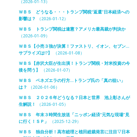
（2026-01-13）
ＷＢＳ どうなる・・・トランプ関税“返還”日本経済への
影響は？
（2026-01-12）
ＷＢＳ トランプ関税は違憲？アメリカ最高裁が判決か
（2026-01-09）
ＷＢＳ【小売３強が決算！ファストリ、イオン、セブン…
サプライズは!?】
（2026-01-08）
ＷＢＳ【赤沢大臣が生出演！トランプ関税・対米投資の今
後を問う】
（2026-01-07）
ＷＢＳ ベネズエラの行方…トランプ氏の「真の狙い」
は？
（2026-01-06）
ＷＢＳ ２０２６年どうなる？日本と世界 池上彰さんが
生解説！
（2026-01-05）
ＷＢＳ 年末３時間生放送「ニッポン経済“元気な現場”見
に行く！ＳＰ」
（2025-12-29）
ＷＢＳ 独自分析！高市総理と植田総裁発言に注目▽日本