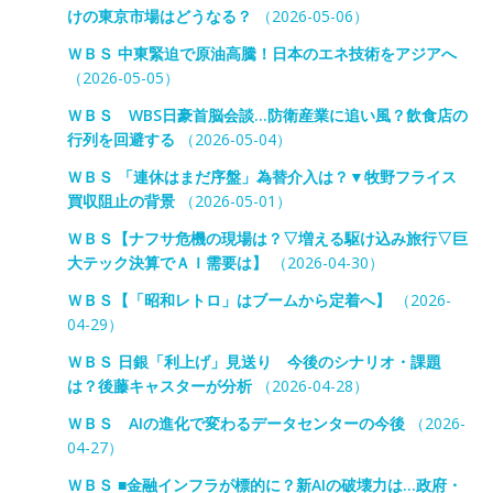
けの東京市場はどうなる？
（2026-05-06）
ＷＢＳ 中東緊迫で原油高騰！日本のエネ技術をアジアへ
（2026-05-05）
ＷＢＳ WBS日豪首脳会談…防衛産業に追い風？飲食店の
行列を回避する
（2026-05-04）
ＷＢＳ 「連休はまだ序盤」為替介入は？▼牧野フライス
買収阻止の背景
（2026-05-01）
ＷＢＳ【ナフサ危機の現場は？▽増える駆け込み旅行▽巨
大テック決算でＡＩ需要は】
（2026-04-30）
ＷＢＳ【「昭和レトロ」はブームから定着へ】
（2026-
04-29）
ＷＢＳ 日銀「利上げ」見送り 今後のシナリオ・課題
は？後藤キャスターが分析
（2026-04-28）
ＷＢＳ AIの進化で変わるデータセンターの今後
（2026-
04-27）
ＷＢＳ ■金融インフラが標的に？新AIの破壊力は…政府・