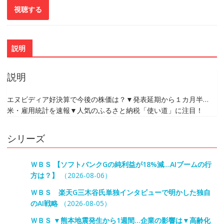
説明
説明
エヌビディア好決算で今後の株価は？▼発表延期から１カ月半…
米・雇用統計を速報▼人気のふるさと納税「使い道」に注目！
シリーズ
ＷＢＳ 【ソフトバンクGの純利益が18%減…AIブームの行
方は？】
（2026-08-06）
ＷＢＳ 楽天G三木谷氏単独インタビューで明かした独自
のAI戦略
（2026-08-05）
ＷＢＳ ▼熊本地震発生から1週間…企業の影響は▼高齢化