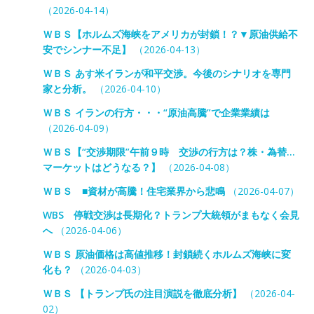
（2026-04-14）
ＷＢＳ【ホルムズ海峡をアメリカが封鎖！？▼原油供給不
安でシンナー不足】
（2026-04-13）
ＷＢＳ あす米イランが和平交渉。今後のシナリオを専門
家と分析。
（2026-04-10）
ＷＢＳ イランの行方・・・“原油高騰”で企業業績は
（2026-04-09）
ＷＢＳ【“交渉期限”午前９時 交渉の行方は？株・為替…
マーケットはどうなる？】
（2026-04-08）
ＷＢＳ ■資材が高騰！住宅業界から悲鳴
（2026-04-07）
WBS 停戦交渉は長期化？トランプ大統領がまもなく会見
へ
（2026-04-06）
ＷＢＳ 原油価格は高値推移！封鎖続くホルムズ海峡に変
化も？
（2026-04-03）
ＷＢＳ 【トランプ氏の注目演説を徹底分析】
（2026-04-
02）