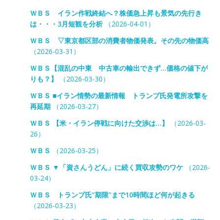
ＷＢＳ イラン作戦終結へ？株価急上昇も景気の先行き
は・・・3月短観を分析
（2026-04-01）
ＷＢＳ ▽東京都区部の消費者物価発表。その先の物価高
（2026-03-31）
ＷＢＳ【混乱の中東 中古車の輸出できず…価格の値下が
りも？】
（2026-03-30）
ＷＢＳ ■イラン情勢の最新情報 トランプ氏発電所攻撃を
再延期
（2026-03-27）
ＷＢＳ 【米・イラン停戦に向けた交渉は…】
（2026-03-
26）
ＷＢＳ
（2026-03-25）
ＷＢＳ ▼「資さんうどん」に続く買収攻勢のワケ
（2026-
03-24）
ＷＢＳ トランプ氏”期限”まで10時間ほど何が起きる
（2026-03-23）