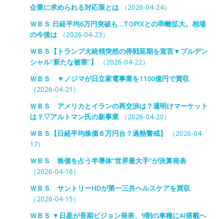
企業に求められる対応策とは
（2026-04-24）
ＷＢＳ 日経平均6万円突破も…TOPIXとの乖離拡大。相場
の今後は
（2026-04-23）
ＷＢＳ【トランプ大統領突然の停戦延期を宣言▼プルデン
シャル“新たな被害”】
（2026-04-22）
ＷＢＳ ▼ノジマが日立家電事業を1100億円で買収
（2026-04-21）
ＷＢＳ アメリカとイランの再交渉は？週明けマーケット
は？▽アルトマン氏の新事業
（2026-04-20）
ＷＢＳ【日経平均株価６万円台？過熱警戒】
（2026-04-
17）
ＷＢＳ 株価を占う半導体“世界最大手”が決算発表
（2026-04-16）
ＷＢＳ サントリーHDが第一三共ヘルスケアを買収
（2026-04-15）
ＷＢＳ ▼日産が長期ビジョン発表、9割の車種にAI搭載へ