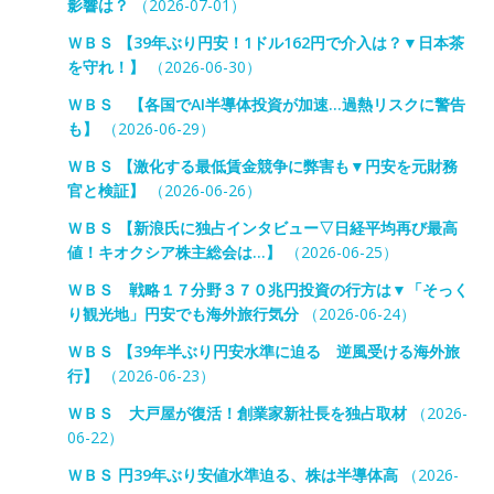
影響は？
（2026-07-01）
ＷＢＳ 【39年ぶり円安！1ドル162円で介入は？▼日本茶
を守れ！】
（2026-06-30）
ＷＢＳ 【各国でAI半導体投資が加速…過熱リスクに警告
も】
（2026-06-29）
ＷＢＳ 【激化する最低賃金競争に弊害も▼円安を元財務
官と検証】
（2026-06-26）
ＷＢＳ 【新浪氏に独占インタビュー▽日経平均再び最高
値！キオクシア株主総会は…】
（2026-06-25）
ＷＢＳ 戦略１７分野３７０兆円投資の行方は▼「そっく
り観光地」円安でも海外旅行気分
（2026-06-24）
ＷＢＳ 【39年半ぶり円安水準に迫る 逆風受ける海外旅
行】
（2026-06-23）
ＷＢＳ 大戸屋が復活！創業家新社長を独占取材
（2026-
06-22）
ＷＢＳ 円39年ぶり安値水準迫る、株は半導体高
（2026-