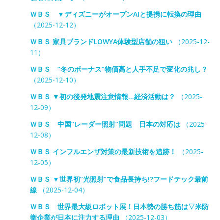
ＷＢＳ ▼ディズニーがオープンAIと提携に転換の理由
（2025-12-12）
ＷＢＳ 家具ブランドLOWYA体験型店舗の狙い
（2025-12-
11）
ＷＢＳ “冬のボーナス”物価高と人手不足で変化の兆し？
（2025-12-10）
ＷＢＳ ▼初の後発地震注意情報…経済活動は？
（2025-
12-09）
ＷＢＳ 中国“レーダー照射”問題 日本の対応は
（2025-
12-08）
ＷＢＳ インフルエンザ対策の最新技術を追跡！
（2025-
12-05）
ＷＢＳ ▼世界初“光照射”で食品長持ち!?フードテック最前
線
（2025-12-04）
ＷＢＳ 世界最大級ロボット展！日本勢の勝ち筋は▽米防
衛企業が日本に注力する理由
（2025-12-03）