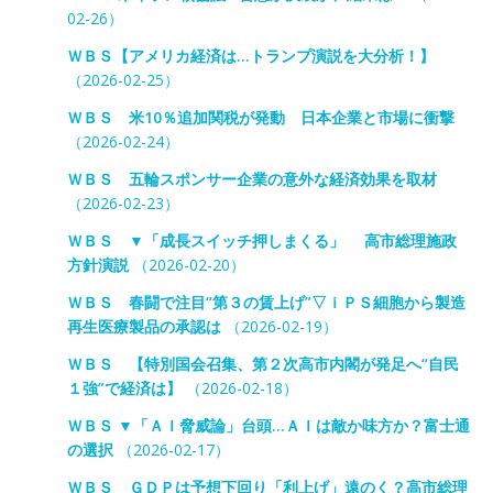
02-26）
ＷＢＳ【アメリカ経済は…トランプ演説を大分析！】
（2026-02-25）
ＷＢＳ 米10％追加関税が発動 日本企業と市場に衝撃
（2026-02-24）
ＷＢＳ 五輪スポンサー企業の意外な経済効果を取材
（2026-02-23）
ＷＢＳ ▼「成長スイッチ押しまくる」 高市総理施政
方針演説
（2026-02-20）
ＷＢＳ 春闘で注目“第３の賃上げ”▽ｉＰＳ細胞から製造
再生医療製品の承認は
（2026-02-19）
ＷＢＳ 【特別国会召集、第２次高市内閣が発足へ“自民
１強”で経済は】
（2026-02-18）
ＷＢＳ ▼「ＡＩ脅威論」台頭…ＡＩは敵か味方か？富士通
の選択
（2026-02-17）
ＷＢＳ ＧＤＰは予想下回り「利上げ」遠のく？高市総理