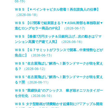
06-19）
ＷＢＳ 【▼ベインキャピタル密着！再生請負人の仕事】
（2026-06-18）
ＷＢＳ 【G7閉幕で結束固まる？▼ASML幹部を単独取材▼
進むロングセラー商品のIP化】
（2026-06-17）
ＷＢＳ 【株価7万円タッチ＆日銀利上げ…次の動きは▽マ
ンション高騰で戸建て人気】
（2026-06-16）
ＷＢＳ 【Ｇ７サミットがフランスで開幕…中東情勢などが
焦点に】
（2026-06-15）
ＷＢＳ “名古屋飛ばし”解消へ！新ランドマークが街を変え
る？
（2026-06-12）
ＷＢＳ “名古屋飛ばし”解消へ！新ランドマークが街を変え
る？🈑
（2026-06-11）
ＷＢＳ “業績快走”のアシックス 稼ぎ頭オニツカタイガー
を分社化
（2026-06-10）
ＷＢＳ タテ型動画が消費動かす起爆剤に!?▽アップル開発