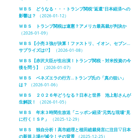
ＷＢＳ どうなる・・・トランプ関税“返還”日本経済への
影響は？
（2026-01-12）
ＷＢＳ トランプ関税は違憲？アメリカ最高裁が判決か
（2026-01-09）
ＷＢＳ【小売３強が決算！ファストリ、イオン、セブン…
サプライズは!?】
（2026-01-08）
ＷＢＳ【赤沢大臣が生出演！トランプ関税・対米投資の今
後を問う】
（2026-01-07）
ＷＢＳ ベネズエラの行方…トランプ氏の「真の狙い」
は？
（2026-01-06）
ＷＢＳ ２０２６年どうなる？日本と世界 池上彰さんが
生解説！
（2026-01-05）
ＷＢＳ 年末３時間生放送「ニッポン経済“元気な現場”見
に行く！ＳＰ」
（2025-12-29）
ＷＢＳ 独自分析！高市総理と植田総裁発言に注目▽日本
の新規上場が減少！その背景
（2025-12-25）