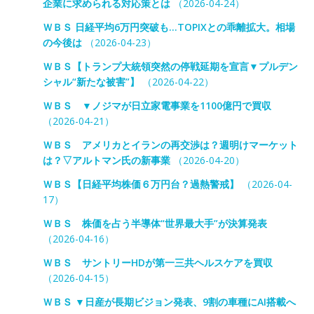
企業に求められる対応策とは
（2026-04-24）
ＷＢＳ 日経平均6万円突破も…TOPIXとの乖離拡大。相場
の今後は
（2026-04-23）
ＷＢＳ【トランプ大統領突然の停戦延期を宣言▼プルデン
シャル“新たな被害”】
（2026-04-22）
ＷＢＳ ▼ノジマが日立家電事業を1100億円で買収
（2026-04-21）
ＷＢＳ アメリカとイランの再交渉は？週明けマーケット
は？▽アルトマン氏の新事業
（2026-04-20）
ＷＢＳ【日経平均株価６万円台？過熱警戒】
（2026-04-
17）
ＷＢＳ 株価を占う半導体“世界最大手”が決算発表
（2026-04-16）
ＷＢＳ サントリーHDが第一三共ヘルスケアを買収
（2026-04-15）
ＷＢＳ ▼日産が長期ビジョン発表、9割の車種にAI搭載へ