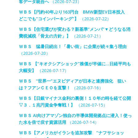
客データ統合へ
（2026-07-23）
ＷＢＳ【円約40年ぶり163円台 BMW新型EV日本投入
どこでも“コインパーキング”】
（2026-07-22）
ＷＢＳ【住宅選びが変わる？新基準“メンパ”▼どうなる消
費税減税「骨太の方針」】
（2026-07-21）
ＷＢＳ 猛暑日続出！「暑い街」に企業が続々集う理由
（2026-07-20）
ＷＢＳ 【“キオクシアショック”株価が半値に…日経平均も
大幅安】
（2026-07-17）
ＷＢＳ “世界一”エヌビディアが日本と連携強化 狙い
は？フアンＣＥＯを直撃！
（2026-07-16）
ＷＢＳ【日銀マイナス金利の裏側！１０年の時を経て公開
▽３．１兆円資金争奪戦！】
（2026-07-15）
ＷＢＳ AI向けアマゾン独自の半導体開発拠点に潜入！使っ
た水を倍で戻す資源活用
（2026-07-14）
ＷＢＳ【アメリカがイランを追加攻撃 “ナフサショッ