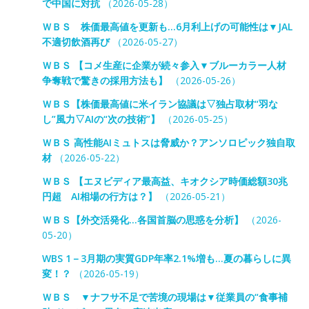
で中国に対抗
（2026-05-28）
ＷＢＳ 株価最高値を更新も…6月利上げの可能性は▼JAL
不適切飲酒再び
（2026-05-27）
ＷＢＳ 【コメ生産に企業が続々参入▼ブルーカラー人材
争奪戦で驚きの採用方法も】
（2026-05-26）
ＷＢＳ【株価最高値に米イラン協議は▽独占取材“羽な
し”風力▽AIの“次の技術”】
（2026-05-25）
ＷＢＳ 高性能AIミュトスは脅威か？アンソロピック独自取
材
（2026-05-22）
ＷＢＳ 【エヌビディア最高益、キオクシア時価総額30兆
円超 AI相場の行方は？】
（2026-05-21）
ＷＢＳ【外交活発化…各国首脳の思惑を分析】
（2026-
05-20）
WBS 1－3月期の実質GDP年率2.1%増も…夏の暮らしに異
変！？
（2026-05-19）
ＷＢＳ ▼ナフサ不足で苦境の現場は▼従業員の“食事補