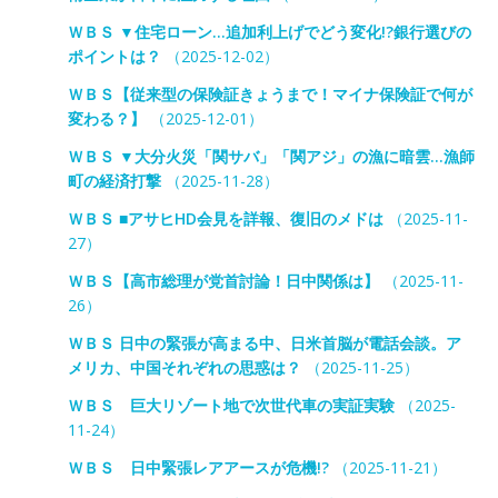
ＷＢＳ ▼住宅ローン…追加利上げでどう変化!?銀行選びの
ポイントは？
（2025-12-02）
ＷＢＳ【従来型の保険証きょうまで！マイナ保険証で何が
変わる？】
（2025-12-01）
ＷＢＳ ▼大分火災「関サバ」「関アジ」の漁に暗雲…漁師
町の経済打撃
（2025-11-28）
ＷＢＳ ■アサヒHD会見を詳報、復旧のメドは
（2025-11-
27）
ＷＢＳ【高市総理が党首討論！日中関係は】
（2025-11-
26）
ＷＢＳ 日中の緊張が高まる中、日米首脳が電話会談。ア
メリカ、中国それぞれの思惑は？
（2025-11-25）
ＷＢＳ 巨大リゾート地で次世代車の実証実験
（2025-
11-24）
ＷＢＳ 日中緊張レアアースが危機!?
（2025-11-21）