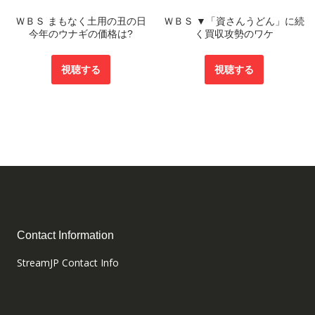
ＷＢＳ まもなく土用の丑の日
ＷＢＳ ▼「資さんうどん」に続
今年のウナギの価格は?
く買収攻勢のワケ
視聴する
視聴する
Contact Information
StreamJP Contact Info