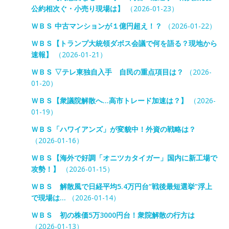
公約相次ぐ・小売り現場は】
（2026-01-23）
ＷＢＳ 中古マンションが１億円超え！？
（2026-01-22）
ＷＢＳ【トランプ大統領ダボス会議で何を語る？現地から
速報】
（2026-01-21）
ＷＢＳ ▽テレ東独自入手 自民の重点項目は？
（2026-
01-20）
ＷＢＳ【衆議院解散へ…高市トレード加速は？】
（2026-
01-19）
ＷＢＳ「ハワイアンズ」が変貌中！外資の戦略は？
（2026-01-16）
ＷＢＳ【海外で好調「オニツカタイガー」国内に新工場で
攻勢！】
（2026-01-15）
ＷＢＳ 解散風で日経平均5.4万円台“戦後最短選挙”浮上
で現場は…
（2026-01-14）
ＷＢＳ 初の株価5万3000円台！衆院解散の行方は
（2026-01-13）