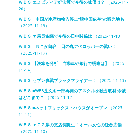
ＷＢＳ エヌビディア好決算で今後の株価は？
（2025-11-
20）
ＷＢＳ 中国が水産物輸入停止“脱中国依存”の観光地も
（2025-11-19）
ＷＢＳ ▼局長協議で今後の日中関係は
（2025-11-18）
ＷＢＳ ＮＹが舞台 日の丸デベロッパーの戦い！
（2025-11-17）
ＷＢＳ 【決算を分析 自動車や銀行で明暗は】
（2025-
11-14）
ＷＢＳ セブン参戦ブラックフライデー！
（2025-11-13）
ＷＢＳ ■WEB注文を一部再開のアスクルを独占取材 余波
はどこまで？
（2025-11-12）
ＷＢＳ ■ネットフリックス・ハウスがオープン
（2025-
11-11）
ＷＢＳ ▼７２歳の支店長誕生！オール女性の証券店舗
（2025-11-10）