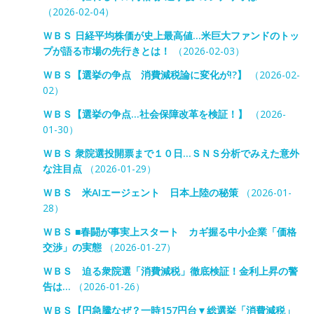
（2026-02-04）
ＷＢＳ 日経平均株価が史上最高値…米巨大ファンドのトッ
プが語る市場の先行きとは！
（2026-02-03）
ＷＢＳ【選挙の争点 消費減税論に変化が!?】
（2026-02-
02）
ＷＢＳ【選挙の争点…社会保障改革を検証！】
（2026-
01-30）
ＷＢＳ 衆院選投開票まで１０日…ＳＮＳ分析でみえた意外
な注目点
（2026-01-29）
ＷＢＳ 米AIエージェント 日本上陸の秘策
（2026-01-
28）
ＷＢＳ ■春闘が事実上スタート カギ握る中小企業「価格
交渉」の実態
（2026-01-27）
ＷＢＳ 迫る衆院選「消費減税」徹底検証！金利上昇の警
告は…
（2026-01-26）
ＷＢＳ【円急騰なぜ？一時157円台▼総選挙「消費減税」