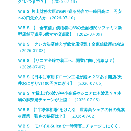
ク”いつまで？】
（2026-07-13）
ＷＢＳ 片山財務大臣のGPIF巡る発言で一時円高に 円安
への口先介入か
（2026-07-10）
ＷＢＳ 【「全東信」債権者に63の金融機関▽ファミマ新
型店舗▽資産5億ママ投資家】
（2026-07-09）
ＷＢＳ クレカ決済使えず飲食店混乱！全東信破産の余波
（2026-07-08）
ＷＢＳ 【リニア全線で着工へ…開業に向け沿線は？】
（2026-07-07）
ＷＢＳ【日本に軍用ドローン工場が続々？▽あす開店/天
丼おにぎりvs100円おにぎり】
（2026-07-06）
ＷＢＳ ▼賃上げの波が中小企業やシニアにも波及？▼本
場の麻辣湯チェーンが上陸！
（2026-07-03）
ＷＢＳ 【“半導体相場”をけん引 世界高シェアの日の丸素
材産業 強さの秘密は？】
（2026-07-02）
ＷＢＳ モバイルSuicaで一時障害…チャージしにくく、