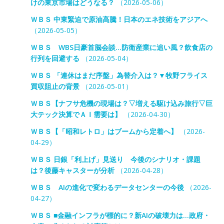
けの東京市場はどうなる？
（2026-05-06）
ＷＢＳ 中東緊迫で原油高騰！日本のエネ技術をアジアへ
（2026-05-05）
ＷＢＳ WBS日豪首脳会談…防衛産業に追い風？飲食店の
行列を回避する
（2026-05-04）
ＷＢＳ 「連休はまだ序盤」為替介入は？▼牧野フライス
買収阻止の背景
（2026-05-01）
ＷＢＳ【ナフサ危機の現場は？▽増える駆け込み旅行▽巨
大テック決算でＡＩ需要は】
（2026-04-30）
ＷＢＳ【「昭和レトロ」はブームから定着へ】
（2026-
04-29）
ＷＢＳ 日銀「利上げ」見送り 今後のシナリオ・課題
は？後藤キャスターが分析
（2026-04-28）
ＷＢＳ AIの進化で変わるデータセンターの今後
（2026-
04-27）
ＷＢＳ ■金融インフラが標的に？新AIの破壊力は…政府・