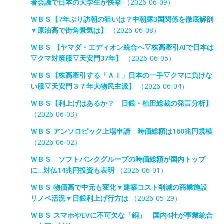
者会議で日本の大学生が快挙
（2026-06-09）
ＷＢＳ【7年ぶり訪朝の狙いは？中朝露3国関係を徹底解剖
▼原油高で街角景気は】
（2026-06-08）
ＷＢＳ 【ヤマダ・エディオン統合へ▽株高牽引AIで日本は
▽クマ対策服▽天安門37年】
（2026-06-05）
ＷＢＳ【株高牽引する「ＡＩ」日本の一手▽クマに負けな
い服▽天安門３７年大物民主派】
（2026-06-04）
ＷＢＳ【利上げはあるか？ 日銀・植田総裁の発言分析】
（2026-06-03）
ＷＢＳ アンソロピック上場申請 時価総額は160兆円規模
（2026-06-02）
ＷＢＳ ソフトバンクグループの時価総額が国内トップ
に…対仏14兆円投資も表明
（2026-06-01）
ＷＢＳ 物価高で中元も変化▼建築コスト削減の商業施設
リノベ活況▼日銀利上げ行方は
（2026-05-29）
ＷＢＳ スマホやEVに不可欠な「銅」 国内4社が事業統合