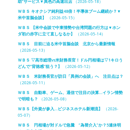
助”サービス▼異色の高速出店
（2026-05-18）
ＷＢＳ キオクシア純利益48倍！半導体ブーム継続か？▼
米中首脳会談】
（2026-05-15）
ＷＢＳ 【米中会談で中東情勢や台湾問題の行方は▼ホン
ダ初の赤字に立て直しなるか】
（2026-05-14）
ＷＢＳ 目前に迫る米中首脳会談 北京から最新情報
（2026-05-13）
ＷＢＳ ▽高市総理vs米財務長官！ドル円相場は▽1キロう
どんで“背徳感”狙う？】
（2026-05-12）
ＷＢＳ 米財務長官が訪日「異例の会談」へ 注目点は？
（2026-05-11）
ＷＢＳ 自動車、ゲーム、通信で注目の決算…イラン情勢
で明暗も？
（2026-05-08）
ＷＢＳ【外資が参入…ビジネスホテル新潮流】
（2026-
05-07）
ＷＢＳ 円相場が対ドルで急騰 “為替介入”か？5連休明