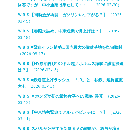
回答ですが、中小企業は果たして・・・
（2026-03-20）
ＷＢＳ【補助金が再開 ガソリンいつ下がる？】
（2026-
03-19）
ＷＢＳ【春闘大詰め、中東危機で賃上げは？】
（2026-
03-18）
ＷＢＳ ■緊迫イラン情勢…国内最大の備蓄基地を単独取材
（2026-03-17）
ＷＢＳ【NY原油再び100ドル超／ホルムズ海峡に護衛派遣
は？】
（2026-03-16）
ＷＢＳ ■鉄道値上げラッシュ 「JR」と「私鉄」運賃差拡
大も
（2026-03-13）
ＷＢＳ ▼ホンダが初の最終赤字へEV戦略“誤算”
（2026-
03-12）
ＷＢＳ【中東情勢緊迫でアルミがピンチに！？】
（2026-
03-11）
ＷＢＳ スバルが公開する新型ＥＶの戦略や、給与が増え