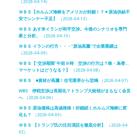
（2026-04-14）
ＷＢＳ【ホルムズ海峡をアメリカが封鎖！？▼原油供給不
安でシンナー不足】
（2026-04-13）
ＷＢＳ あす米イランが和平交渉。今後のシナリオを専門
家と分析。
（2026-04-10）
ＷＢＳ イランの行方・・・“原油高騰”で企業業績は
（2026-04-09）
ＷＢＳ【“交渉期限”午前９時 交渉の行方は？株・為替…
マーケットはどうなる？】
（2026-04-08）
ＷＢＳ ■資材が高騰！住宅業界から悲鳴
（2026-04-07）
WBS 停戦交渉は長期化？トランプ大統領がまもなく会見
へ
（2026-04-06）
ＷＢＳ 原油価格は高値推移！封鎖続くホルムズ海峡に変
化も？
（2026-04-03）
ＷＢＳ 【トランプ氏の注目演説を徹底分析】
（2026-04-
02）