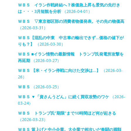
ＷＢＳ イラン作戦終結へ？株価急上昇も景気の先行き
は・・・3月短観を分析
（2026-04-01）
ＷＢＳ ▽東京都区部の消費者物価発表。その先の物価高
（2026-03-31）
ＷＢＳ【混乱の中東 中古車の輸出できず…価格の値下が
りも？】
（2026-03-30）
ＷＢＳ ■イラン情勢の最新情報 トランプ氏発電所攻撃を
再延期
（2026-03-27）
ＷＢＳ 【米・イラン停戦に向けた交渉は…】
（2026-03-
26）
ＷＢＳ
（2026-03-25）
ＷＢＳ ▼「資さんうどん」に続く買収攻勢のワケ
（2026-
03-24）
ＷＢＳ トランプ氏”期限”まで10時間ほど何が起きる
（2026-03-23）
ＷＢＳ 賃上げと中小企業。大企業で相次いだ春闘の満額