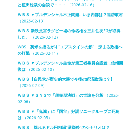
と植田総裁の会談で・・・
（2026-02-16）
ＷＢＳ ▼プルデンシャル不正問題…いま内部は？追跡取材
（2026-02-13）
ＷＢＳ 新秩父宮ラグビー場の命名権を三井住友FGが取得
した。
（2026-02-12）
WBS 英米を揺るがす”エプスタインの影” 深まる政権へ
の打撃
（2026-02-11）
ＷＢＳ ▼プルデンシャル生命が第三者委員会設置…信頼回
復は
（2026-02-10）
ＷＢＳ【自民党が歴史的大勝で今後の経済政策は？】
（2026-02-09）
ＷＢＳ ▼ＳＮＳで「超短期決戦」の世論を分析
（2026-
02-06）
ＷＢＳ ▼「鬼滅」に「国宝」好調ソニーグループに死角
は
（2026-02-05）
ＷＢＳ 揺れるドル円相場“選挙後”のシナリオは？