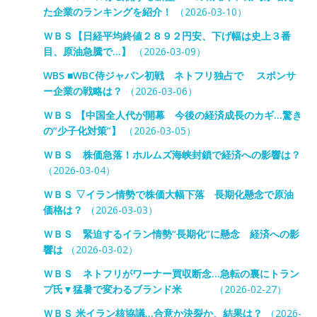
た企業のランキングを紹介！
（2026-03-10）
ＷＢＳ【日経平均終値２８９２円安、下げ幅は史上３番
目、原油急騰で…】
（2026-03-09）
WBS ■WBC侍ジャパン初戦 ネトフリ独占で スポンサ
ー企業の戦略は？
（2026-03-06）
ＷＢＳ 【中国全人代が開幕 今後の経済成長のカギ…驚き
の“少子化対策”】
（2026-03-05）
ＷＢＳ 株価急落！ホルムズ海峡封鎖で経済への影響は？
（2026-03-04）
ＷＢＳ ▽イラン情勢で株価大幅下落 長期化懸念で原油
価格は？
（2026-03-03）
ＷＢＳ 緊迫するイラン情勢“長期化”に懸念 経済への影
響は
（2026-03-02）
ＷＢＳ ネトフリがワーナー買収断念…急転の裏にトラン
プ氏▼猛暑で変わるブランド米
（2026-02-27）
ＷＢＳ 米イラン核協議…合意か決裂か、結果は？
（2026-