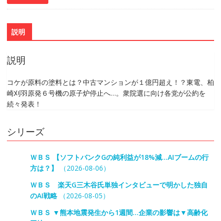
説明
説明
コケが原料の塗料とは？中古マンションが１億円超え！？東電、柏
崎刈羽原発６号機の原子炉停止へ…。衆院選に向け各党が公約を
続々発表！
シリーズ
ＷＢＳ 【ソフトバンクGの純利益が18%減…AIブームの行
方は？】
（2026-08-06）
ＷＢＳ 楽天G三木谷氏単独インタビューで明かした独自
のAI戦略
（2026-08-05）
ＷＢＳ ▼熊本地震発生から1週間…企業の影響は▼高齢化