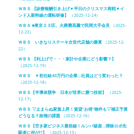
ＷＢＳ 【診療報酬引き上げ▼平日のクリスマス商戦▼イ
ンド人新幹線の運転研修】
（2025-12-24）
ＷＢＳ ■東京２３区、火葬費高騰で民間大手会見
（2025-
12-23）
ＷＢＳ いきなりステーキ次世代店舗の勝算
（2025-12-
22）
ＷＢＳ 【利上げで・・・家計や企業にどう影響？】
（2025-12-19）
ＷＢＳ ▼初任給40万円の企業…社員はどう変わった？
（2025-12-18）
ＷＢＳ【半導体競争 日本が世界に勝つ技術】
（2025-
12-17）
ＷＢＳ ▽止まらぬ家賃上昇！賃貸“お得”物件も▽補正予算
どうなる？政権の課題
（2025-12-16）
ＷＢＳ【空き家ビジネス最前線！ルンバ破産…掃除ロボ先
駆者に何が!?】
（2025-12-15）