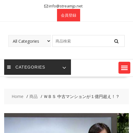
Skip
info@streamjp.net
to
会員登録
content
CATEGORIES
Home
商品
ＷＢＳ 中古マンションが１億円超え！？