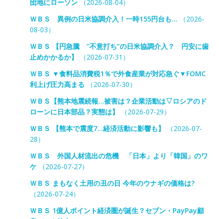
団地にローソン
（2026-08-04）
ＷＢＳ 異例の日米協調介入！一時155円台も…
（2026-
08-03）
ＷＢＳ 【円急騰 ”不意打ち”の日米協調介入？ 円安に歯
止めかかるか】
（2026-07-31）
ＷＢＳ ▼食料品消費税1％で外食産業が対応急ぐ▼FOMC
利上げ圧力高まる
（2026-07-30）
ＷＢＳ【熊本地震続報…被害は？企業活動は▽ロシアのド
ローンに日本部品？実態は】
（2026-07-29）
ＷＢＳ 【熊本で震度7…経済活動に影響も】
（2026-07-
28）
ＷＢＳ 外国人材流出の危機 「日本」より「韓国」のワ
ケ
（2026-07-27）
ＷＢＳ まもなく土用の丑の日 今年のウナギの価格は?
（2026-07-24）
ＷＢＳ 1億人ポイント経済圏が誕生？セブン・PayPay顧