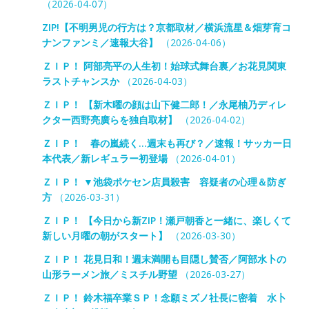
（2026-04-07）
ZIP!【不明男児の行方は？京都取材／横浜流星＆畑芽育コ
ナンファンミ／速報大谷】
（2026-04-06）
ＺＩＰ！ 阿部亮平の人生初！始球式舞台裏／お花見関東
ラストチャンスか
（2026-04-03）
ＺＩＰ！ 【新木曜の顔は山下健二郎！／永尾柚乃ディレ
クター西野亮廣らを独自取材】
（2026-04-02）
ＺＩＰ！ 春の嵐続く…週末も再び？／速報！サッカー日
本代表／新レギュラー初登場
（2026-04-01）
ＺＩＰ！ ▼池袋ポケセン店員殺害 容疑者の心理＆防ぎ
方
（2026-03-31）
ＺＩＰ！ 【今日から新ZIP！瀬戸朝香と一緒に、楽しくて
新しい月曜の朝がスタート】
（2026-03-30）
ＺＩＰ！ 花見日和！週末満開も目隠し賛否／阿部水卜の
山形ラーメン旅／ミスチル野望
（2026-03-27）
ＺＩＰ！ 鈴木福卒業ＳＰ！念願ミズノ社長に密着 水卜