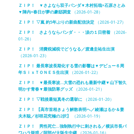
ＺＩＰ！ ▼さよなら双子パンダ▼木村拓哉×石原さとみ
▼陣内×春日が夢の豪邸調査
（2026-01-28）
ＺＩＰ！ ▽嵐 約5年ぶりの新曲配信決定
（2026-01-27）
ＺＩＰ！ さようならパンダ・・・涙の１日密着
（2026-
01-26）
ＺＩＰ！ 消費税減税でどうなる／渡邊圭祐生出演
（2026-01-23）
ＺＩＰ！ 最長寒波長期化する雪の影響は▼デビュー６周
年ＳｉｘＴＯＮＥＳ生出演
（2026-01-22）
ＺＩＰ！ ▼最長寒波…大雪の恐れも最新中継▼山下智久
明かす青春▼最強防寒グッズ
（2026-01-21）
ＺＩＰ！ ▽戦後最短真冬の選挙に
（2026-01-20）
ＺＩＰ！ 【高市首相きょう解散表明へ／綾瀬はるか＆妻
夫木聡／杉咲花究極の2択】
（2026-01-19）
ＺＩＰ！ 男性死亡…強制執行中に刺される／横浜市長パ
ワハラ疑惑／阿部が大阪生中継
（2026-01-16）