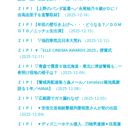
ＺＩＰ！ 【上野のパンダ返還へ／永尾柚乃９歳がＤに！
吉高由里子を直撃取材】
（2025-12-16）
ＺＩＰ！【年収の壁引き上げへ・・・どうなる？／ＤＯＭ
ＯＴＯ／ニッチェ生出演】
（2025-12-15）
ＺＩＰ！ ▽強烈寒気北日本大荒れ
（2025-12-12）
ＺＩＰ！ ▼「ELLE CINEMA AWARDS 2025」授賞式
（2025-12-11）
ＺＩＰ！ ▽青森で震度６強北海道・東北に津波警報も…一
夜明け現地の様子は？
（2025-12-09）
ＺＩＰ！ 【警戒再配達装う偽メール／timelesz菊池風磨
語る１年／HANA】
（2025-12-08）
ＺＩＰ！ ▽広範囲でガス漏れなぜ
（2025-12-05）
ＺＩＰ！ ▼安倍元首相銃撃裁判妻昭恵さんが初の出廷
（2025-12-04）
ＺＩＰ！ ▼ディズニーホテル侵入…刃物男逮捕▼目黒蓮