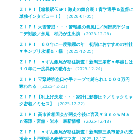
ＺＩＰ！【箱根駅伝SP！激走の舞台裏！青学選手＆監督に
単独インタビュー！】
（2026-01-05）
ＺＩＰ！ 大雪警戒・・・警報級の暴風に／阿部亮平ジョ
ニデ対談／永尾 柚乃が生出演
（2025-12-26）
ＺＩＰ！ ６０年に一度飛躍の年 初詣におすすめの神社
▼キンプリ永瀬＆・橋
（2025-12-25）
ＺＩＰ！ ▼ずん飯尾が移住調査！新潟三条市▼年越しは
１０年に一度異例の暖冬か
（2025-12-24）
ＺＩＰ！ ▽緊縛強盗口や手テープで縛られ１０００万円
奪われる
（2025-12-23）
ＺＩＰ！【利上げ決定・・・家計に影響は？／ミャクミャ
ク密着／ミセス】
（2025-12-22）
ＺＩＰ！ 高市首相国会が閉会今後に言及▼ＳｎｏｗＭａ
ｎ深澤・宮舘・岩本 最新情報
（2025-12-18）
ＺＩＰ！ ▼ずん飯尾が移住調査！新潟県三条市驚きの支
援金▼上戸彩語る豪華ママ友
（2025-12-17）