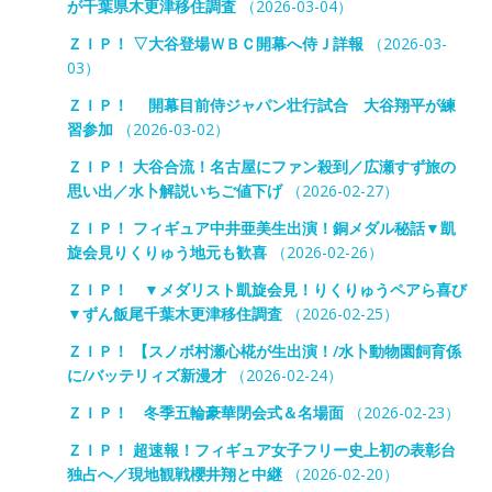
が千葉県木更津移住調査
（2026-03-04）
ＺＩＰ！ ▽大谷登場ＷＢＣ開幕へ侍Ｊ詳報
（2026-03-
03）
ＺＩＰ！ 開幕目前侍ジャパン壮行試合 大谷翔平が練
習参加
（2026-03-02）
ＺＩＰ！ 大谷合流！名古屋にファン殺到／広瀬すず旅の
思い出／水卜解説いちご値下げ
（2026-02-27）
ＺＩＰ！ フィギュア中井亜美生出演！銅メダル秘話▼凱
旋会見りくりゅう地元も歓喜
（2026-02-26）
ＺＩＰ！ ▼メダリスト凱旋会見！りくりゅうペアら喜び
▼ずん飯尾千葉木更津移住調査
（2026-02-25）
ＺＩＰ！ 【スノボ村瀬心椛が生出演！/水卜動物園飼育係
に/バッテリィズ新漫才
（2026-02-24）
ＺＩＰ！ 冬季五輪豪華閉会式＆名場面
（2026-02-23）
ＺＩＰ！ 超速報！フィギュア女子フリー史上初の表彰台
独占へ／現地観戦櫻井翔と中継
（2026-02-20）