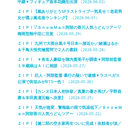
中継▼フィギュア坂本花織生出演
（2026-06-02）
ＺＩＰ！【嵐ありがとうSPラストライブ一気見せ！老若男
女が選ぶ嵐名曲ランキング】
（2026-06-01）
ＺＩＰ！▽ＳｎｏｗＭａｎ阿部の香川人気うどんツアー▽
梅雨型熱中症に注意
（2026-05-29）
ＺＩＰ！ 九州で大雨台風６号日本へ接近か／綾瀬はるか
＆千鳥大悟究極質問で２人の素顔
（2026-05-28）
ＺＩＰ！ ▼有名人豪邸を陣内貴美子が調査▼阿部前監督
１８歳娘はＡＩに相談
（2026-05-27）
ＺＩＰ！ 巨人・阿部監督 暴行の疑いで逮捕▼ラスベガス
公演で街並みがBTS一色！
（2026-05-26）
ＺＩＰ！【カンヌ日本人初快挙／真夏の暑さ再び／宇野昌
磨＆本田真凜五輪へ決意】
（2026-05-25）
ＺＩＰ！ 天気が急変…警報級の雨で気温低下／ＳｎｏｗＭ
ａｎ阿部香川人気うどんツアー
（2026-05-22）
ＺＩＰ！【健二郎の空き家再生ついに完成！依頼者が涙／