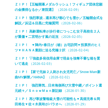
ＺＩＰ！【五輪開幕メダルラッシュ！フィギュア団体悲願
の金獲得なるか／衆院選】
（2026-02-09）
ＺＩＰ！ 強烈寒波…週末再び都心でも雪か／五輪開会式を
解説／浜辺＆目黒に究極質問
（2026-02-06）
ＺＩＰ！ 高齢運転車が歩行者につっこむ女子高校生２人
が重傷▼二宮明かす嵐の近況
（2026-02-05）
ＺＩＰ！ ▼陣内×春日が（秘）お宅訪問▼投票所のヒミ
ツ▼ＨＡＮＡ素顔に迫る究極２択
（2026-02-04）
ＺＩＰ！ ▽強盗多発信用金庫で現金を強奪不審な箱を置
いて逃走
（2026-02-03）
ＺＩＰ！ 【家で兄妹２人刺され女児死亡／Snow Man新
曲MV解禁／HANA】
（2026-02-02）
ＺＩＰ！ 強烈寒気…日本海側再び大雪中継／ポイント還
元続々／ＳｎｏｗＭａｎ新記録
（2026-01-30）
ＺＩＰ！ 再び寒波警報級大雪の可能性も▼高畑充希＆岡
田将生▼佐々木美玲がパラオへ
（2026-01-29）