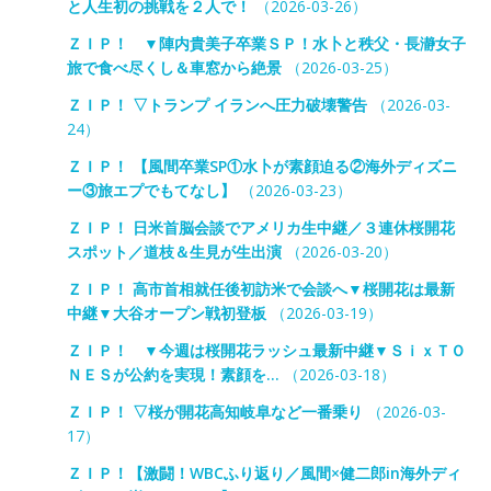
と人生初の挑戦を２人で！
（2026-03-26）
ＺＩＰ！ ▼陣内貴美子卒業ＳＰ！水卜と秩父・長瀞女子
旅で食べ尽くし＆車窓から絶景
（2026-03-25）
ＺＩＰ！ ▽トランプ イランへ圧力破壊警告
（2026-03-
24）
ＺＩＰ！ 【風間卒業SP①水卜が素顔迫る②海外ディズニ
ー③旅エプでもてなし】
（2026-03-23）
ＺＩＰ！ 日米首脳会談でアメリカ生中継／３連休桜開花
スポット／道枝＆生見が生出演
（2026-03-20）
ＺＩＰ！ 高市首相就任後初訪米で会談へ▼桜開花は最新
中継▼大谷オープン戦初登板
（2026-03-19）
ＺＩＰ！ ▼今週は桜開花ラッシュ最新中継▼ＳｉｘＴＯ
ＮＥＳが公約を実現！素顔を…
（2026-03-18）
ＺＩＰ！ ▽桜が開花高知岐阜など一番乗り
（2026-03-
17）
ＺＩＰ！【激闘！WBCふり返り／風間×健二郎in海外ディ