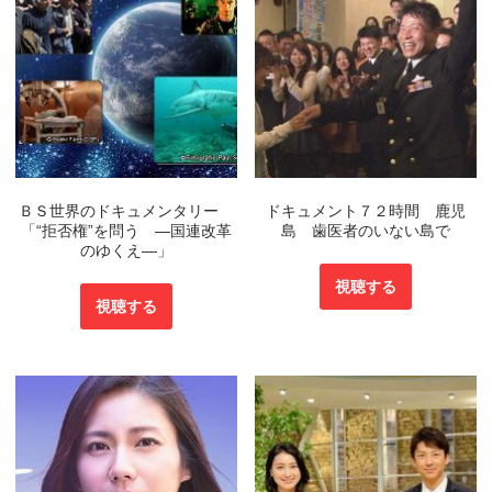
ＢＳ世界のドキュメンタリー
ドキュメント７２時間 鹿児
「“拒否権”を問う ―国連改革
島 歯医者のいない島で
のゆくえ―」
視聴する
視聴する