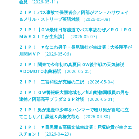
会見
（2026-05-11）
ＺＩＰ！ バス事故で保護者会／阿部がアン・ハサウェイ
＆メリル・ストリープ英語対談
（2026-05-08）
ＺＩＰ！【ＧＷ最終日磐越道でバス事故なぜ／ＲＯＩＲＯ
Ｍ＆ＥＸＩＴが生出演】
（2026-05-07）
ＺＩＰ！ ▼なにわ男子・長尾謙杜が生出演！大谷翔平が
月間ＭＶＰ
（2026-05-06）
ＺＩＰ！ 関東で今年初の真夏日 GW後半戦の天気解説
▼DOMOTO名曲秘話
（2026-05-05）
ＺＩＰ！ 二宮和也が究極の二択
（2026-05-04）
ＺＩＰ！ ＧＷ警報級大雨地域も／旭山動物園職員の男を
逮捕／阿部亮平プラダ２ＳＰ対談
（2026-05-01）
ＺＩＰ！ 男が逃走中少年をハンマーで殴り男が自宅に立
てこもり／目黒蓮＆高橋文哉ら
（2026-04-30）
ＺＩＰ！ ▼目黒蓮＆高橋文哉生出演！戸塚純貴が生クエ
スチョン！
（2026-04-29）