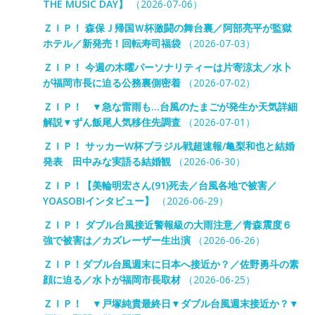
THE MUSIC DAY】
（2026-07-06）
ＺＩＰ！ 森保Ｊ帰国Ｗ杯激闘の舞台裏／阿部亮平が監獄
ホテル／新発売！回転寿司福袋
（2026-07-03）
ＺＩＰ！ 今週の木曜パーソナリティーは片寄涼太／水卜
が福岡市長に迫る公務裏側密着
（2026-07-02）
ＺＩＰ！ ▼急な雷雨も…台風のたまごが発生か天気詳細
解説▼ずん飯尾人気移住先調査
（2026-07-01）
ＺＩＰ！ サッカーW杯ブラジル戦超速報/亀梨和也と結婚
発表 田中みな実語る結婚観
（2026-06-30）
ＺＩＰ！【美輪明宏さん(91)死去／台風各地で被害／
YOASOBIインタビュー】
（2026-06-29）
ＺＩＰ！ ダブル台風接近警報級の大雨注意／青森震度６
強で被害は／カズレーザー生出演
（2026-06-26）
ＺＩＰ！ダブル台風週末に日本へ接近か？／佐野勇斗の素
顔に迫る／水卜が福岡市長取材
（2026-06-25）
ＺＩＰ！ ▼戸塚純貴最終日▼ダブル台風週末接近か？▼