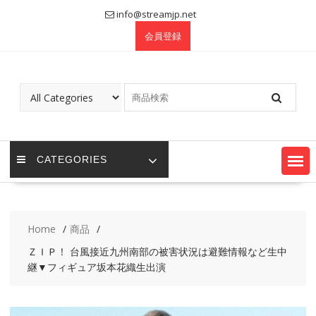
Skip
info@streamjp.net
to
会員登録
content
CATEGORIES
Home
商品
ＺＩＰ！ 台風接近九州南部の被害状況は避難情報など生中
継▼フィギュア坂本花織生出演