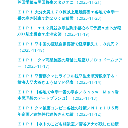
芦田愛菜＆岡田将生スタジオに
（2025-11-21）
ＺＩＰ！ 大分火災１７０棟以上延焼要因▼各地で今季一
番の寒さ関東で約２０ｃｍ積雪
（2025-11-20）
ＺＩＰ！ ▼１２月並み寒波到来都心６℃予想▼水卜が稲
刈り新米爆食▼米津玄師
（2025-11-19）
ＺＩＰ！ ▽中国の渡航自粛要請で経済損失１．８兆円？
（2025-11-18）
ＺＩＰ！ クマ商業施設の店舗に居座り／Ｂ’ｚドームツア
ー
（2025-11-17）
ＺＩＰ！ ▽警察クマにライフル銃▽生出演芳根京子＆・
橋海人▽大谷きょうＭＶＰ発表
（2025-11-14）
ＺＩＰ！ 【各地で今季一番の寒さ／Ｓｎｏｗ Ｍａｎ岩
本照理想のデートプランは】
（2025-11-13）
ＺＩＰ！ クマ被害コンビニ各社の対策／ＮｉｚｉＵ５周
年企画／追悼仲代達矢さん功績
（2025-11-12）
ＺＩＰ！ 【水卜のこども相談室／菅谷アナが残した功績