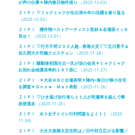
が声の仕事▼陣内春日物件巡り
（2025-12-03）
ＺＩＰ！ ▽ミャクミャクが生出演今年の活躍を振り返る
（2025-12-02）
ＺＩＰ！ 櫻井翔ベストアーティスト取材＆名場面イッキ
見せ！
（2025-12-01）
ＺＩＰ！ ▽行方不明２００人超…香港火災▽▽北川景子＆
佐久間大介究極クエスチョン
（2025-11-28）
ＺＩＰ！ 騒動後初国分太一氏が涙の会見▼ミャクミャク
お別れ会抽選倍率約１６７倍に
（2025-11-27）
ＺＩＰ！ ▼大谷ＷＢＣ出場表明▼陣内×春日が狭小住宅
を調査▼Ｓｎｏｗ Ｍａｎ表彰
（2025-11-26）
ＺＩＰ！ ▽ひき逃げ歩行者ら１１人が死傷車を盗んで事
故後逃走
（2025-11-25）
ＺＩＰ！ 水卜女子トイレ行列問題をよミトく
（2025-
11-24）
ＺＩＰ！ 大分大規模火災住民は／日中対立広がる影響／