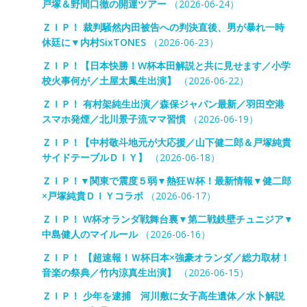
戸塚＆野間口徹の開運ツアー
（2026-06-24）
ＺＩＰ！ 裁判騒然内田被告への判決直後、男が暴れ一時
休廷に▼内村SixTONES
（2026-06-23）
ＺＩＰ！【日本快勝！W杯本田解説と共に見せます／小学
校火事何が／土屋太鳳生出演】
（2026-06-22）
ＺＩＰ！ 有村架純生出演／森保ジャパン最新／羽田空港
スマホ発煙／北川景子流ママ習慣
（2026-06-19）
ＺＩＰ！【中村敬斗地元が大応援／山下健二郎＆戸塚純貴
サイドテーブルＤＩＹ】
（2026-06-18）
ＺＩＰ！▼関東で震度５弱▼熱狂Ｗ杯！最新情報▼健二郎
×戸塚純貴ＤＩＹコラボ
（2026-06-17）
ＺＩＰ！ W杯オランダ戦舞台裏▼第二戦鉄壁チュニジア▼
中島健人のマイルール
（2026-06-16）
ＺＩＰ！ 【超速報！Ｗ杯日本×強豪オランダ／総力取材！
音楽の祭典／竹内涼真生出演】
（2026-06-15）
ＺＩＰ！ 少年を逮捕 河川敷に女子高生遺体／水卜解説