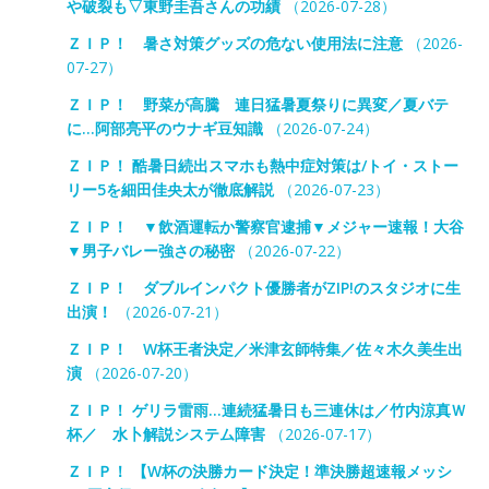
や破裂も▽東野圭吾さんの功績
（2026-07-28）
ＺＩＰ！ 暑さ対策グッズの危ない使用法に注意
（2026-
07-27）
ＺＩＰ！ 野菜が高騰 連日猛暑夏祭りに異変／夏バテ
に…阿部亮平のウナギ豆知識
（2026-07-24）
ＺＩＰ！ 酷暑日続出スマホも熱中症対策は/トイ・ストー
リー5を細田佳央太が徹底解説
（2026-07-23）
ＺＩＰ！ ▼飲酒運転か警察官逮捕▼メジャー速報！大谷
▼男子バレー強さの秘密
（2026-07-22）
ＺＩＰ！ ダブルインパクト優勝者がZIP!のスタジオに生
出演！
（2026-07-21）
ＺＩＰ！ W杯王者決定／米津玄師特集／佐々木久美生出
演
（2026-07-20）
ＺＩＰ！ ゲリラ雷雨…連続猛暑日も三連休は／竹内涼真Ｗ
杯／ 水卜解説システム障害
（2026-07-17）
ＺＩＰ！ 【W杯の決勝カード決定！準決勝超速報メッシ