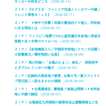
サッカーＷ杯見どころ
（2026-06-12）
ＺＩＰ！【サグラダ・ファミリア完成メインタワー中継／
トレンド席巻Ｍ！ＬＫ】
（2026-06-11）
ＺＩＰ！ ▼街中で目撃！民家の敷地内クマ侵入…市街地
に出る理由とは
（2026-06-10）
ＺＩＰ！ フィリピン地震で200人超死傷日本各地に津波注
意報▼佐々木希のマイルール
（2026-06-09）
ＺＩＰ！【各地梅雨入り／宇都宮市街地にクマ／大活躍！
小型警察犬／櫻井翔思い出曲】
（2026-06-08）
ＺＩＰ！ 再び列島へ「台風のたまご」発生／ 阿部亮平
とダブルレインボーの魅力
（2026-06-05）
ＺＩＰ！記録的大雨各地で被害…台風６号／嵐ラストライ
ブ翌日談ニノ語るまさかの偶然
（2026-06-04）
ＺＩＰ！ ▼台風最接近…警報級？進路は関東へ▼本州各
地と中継で解説
（2026-06-03）
ＺＩＰ！ 台風接近九州南部の被害状況は避難情報など生