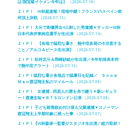
は/国宝級イケメン今年は】
（2026-07-16）
ＺＩＰ！ W杯超速報！現地中継！フランスVSスペイン欧
州頂上決戦
（2026-07-15）
ＺＩＰ！ 大分で刺傷男女4人刺した男逮捕▼サッカーW杯
日本代表伊東純也選手が生出演
（2026-07-14）
ＺＩＰ！ 【各地で猛烈な暑さ 熱中症多発の今注意する
こと／アルコ＆ピース生出演】
（2026-07-13）
ＺＩＰ！ 松村北斗＆岡崎紗絵が生出演／今年初発表本州
で熱中症アラート
（2026-07-10）
ＺＩＰ！猛烈な暑さ各地点で猛暑日を記録／ Ｓｎｏｗ
Ｍａｎ渡辺翔太私のマイルール
（2026-07-09）
ＺＩＰ！ 女逮捕…同居人の唇を糸で縫う▼新レギュラ
ー！渡邊圭祐▼ＢＴＳロンドン公演
（2026-07-08）
ＺＩＰ！ 子ども殺害絞め付け痕も父親逮捕▼スノーマン
渡辺翔太上半期印象に残った事
（2026-07-07）
ＺＩＰ！【W杯森保一監督がスタジオ生出演／総力取材！