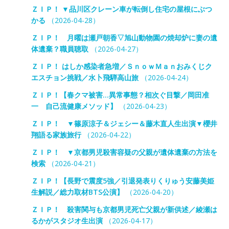
ＺＩＰ！ ▼品川区クレーン車が転倒し住宅の屋根にぶつ
かる
（2026-04-28）
ＺＩＰ！ 月曜は瀬戸朝香▽旭山動物園の焼却炉に妻の遺
体遺棄？職員聴取
（2026-04-27）
ＺＩＰ！ はしか感染者急増／ＳｎｏｗＭａｎおみくじク
エスチョン挑戦／水卜飛騨高山旅
（2026-04-24）
ＺＩＰ！【春クマ被害…異常事態？相次ぐ目撃／岡田准
一 自己流健康メソッド】
（2026-04-23）
ＺＩＰ！ ▼篠原涼子＆ジェシー＆藤木直人生出演▼櫻井
翔語る家族旅行
（2026-04-22）
ＺＩＰ！ ▼京都男児殺害容疑の父親が遺体遺棄の方法を
検索
（2026-04-21）
ＺＩＰ！【長野で震度5強／引退発表りくりゅう安藤美姫
生解説／総力取材BTS公演】
（2026-04-20）
ＺＩＰ！ 殺害関与も京都男児死亡父親が新供述／綾瀬は
るかがスタジオ生出演
（2026-04-17）