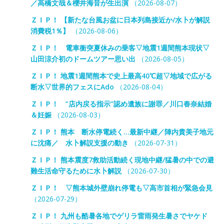
／高橋文哉＆櫻井海音が生出演
（2026-08-07）
ＺＩＰ！ 【新たな台風お盆に日本列島接近か/水卜が解説
消費税1％】
（2026-08-06）
ＺＩＰ！ 電車衝突夏休みの乗客▽地震1週間熊本現状▽
山田涼介初のドームツアー思い出
（2026-08-05）
ＺＩＰ！ 地震1週間熊本で史上最高40℃超▽地域で広がる
断水▽世界的フェスにAdo
（2026-08-04）
ＺＩＰ！ ”店内戻る指示”認め遺族に謝罪／川口春奈結婚
＆妊娠
（2026-08-03）
ＺＩＰ！ 熊本 断水停電続く…最新中継／陣内貴美子地元
に沈痛／ 水卜解説支援の動き
（2026-07-31）
ＺＩＰ！ 熊本震度7救助活動続く現地中継/猛暑の中での避
難生活命守るために水卜解説
（2026-07-30）
ＺＩＰ！ ▽熊本城外壁崩れ停電も▽高市首相が緊急会見
（2026-07-29）
ＺＩＰ！ 九州も酷暑各地でゲリラ雷雨発生暑さでヤケド