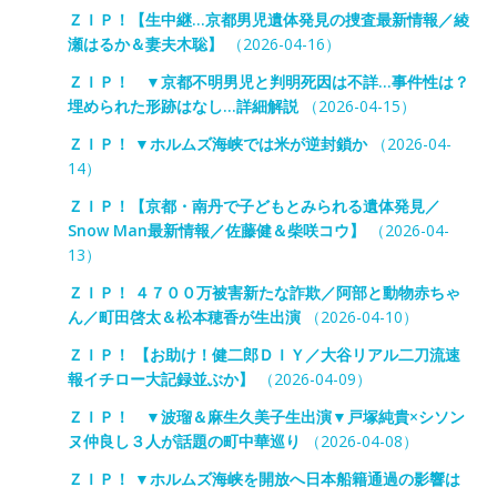
ＺＩＰ！【生中継…京都男児遺体発見の捜査最新情報／綾
瀬はるか＆妻夫木聡】
（2026-04-16）
ＺＩＰ！ ▼京都不明男児と判明死因は不詳…事件性は？
埋められた形跡はなし…詳細解説
（2026-04-15）
ＺＩＰ！ ▼ホルムズ海峡では米が逆封鎖か
（2026-04-
14）
ＺＩＰ！【京都・南丹で子どもとみられる遺体発見／
Snow Man最新情報／佐藤健＆柴咲コウ】
（2026-04-
13）
ＺＩＰ！ ４７００万被害新たな詐欺／阿部と動物赤ちゃ
ん／町田啓太＆松本穂香が生出演
（2026-04-10）
ＺＩＰ！ 【お助け！健二郎ＤＩＹ／大谷リアル二刀流速
報イチロー大記録並ぶか】
（2026-04-09）
ＺＩＰ！ ▼波瑠＆麻生久美子生出演▼戸塚純貴×シソン
ヌ仲良し３人が話題の町中華巡り
（2026-04-08）
ＺＩＰ！ ▼ホルムズ海峡を開放へ日本船籍通過の影響は