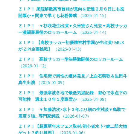
ＺＩＰ！ 衆院解散高市首相が意向を伝達２月８日にも投
開票か▼関東で早くも花粉警戒
（2026-01-15）
ＺＩＰ！ ▼杉咲花生出演▼久米宏さん死去▼高校サッカ
ー激闘裏最後のロッカールーム
（2026-01-14）
ＺＩＰ！ 【高校サッカー初優勝神村学園が生出演/ M!LK
が ZIP!企画挑戦】
（2026-01-13）
ＺＩＰ！ 高校サッカー準決勝激闘後のロッカールーム
（2026-01-12）
ＺＩＰ！ 住宅街で男性の遺体発見／上白石萌歌＆生田斗
真生出演
（2026-01-09）
ＺＩＰ！ 最強寒波各地で最低気温記録 都心で氷点下の
可能性 週末１０年１度豪雪か
（2026-01-08）
ＺＩＰ！ ▼加藤浩次×水卜３年ぶり朝の生対談▼鳥取で
震度５強…専門家解説
（2026-01-07）
ＺＩＰ！【超豪華年末フェス取材/初心者水卜×健二郎大物
ゲット？釣り挑戦】
（2026-01-06）