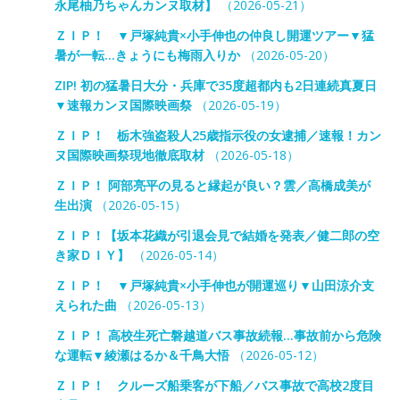
永尾柚乃ちゃんカンヌ取材】
（2026-05-21）
ＺＩＰ！ ▼戸塚純貴×小手伸也の仲良し開運ツアー▼猛
暑が一転…きょうにも梅雨入りか
（2026-05-20）
ZIP! 初の猛暑日大分・兵庫で35度超都内も2日連続真夏日
▼速報カンヌ国際映画祭
（2026-05-19）
ＺＩＰ！ 栃木強盗殺人25歳指示役の女逮捕／速報！カン
ヌ国際映画祭現地徹底取材
（2026-05-18）
ＺＩＰ！ 阿部亮平の見ると縁起が良い？雲／高橋成美が
生出演
（2026-05-15）
ＺＩＰ！【坂本花織が引退会見で結婚を発表／健二郎の空
き家ＤＩＹ】
（2026-05-14）
ＺＩＰ！ ▼戸塚純貴×小手伸也が開運巡り▼山田涼介支
えられた曲
（2026-05-13）
ＺＩＰ！ 高校生死亡磐越道バス事故続報…事故前から危険
な運転▼綾瀬はるか＆千鳥大悟
（2026-05-12）
ＺＩＰ！ クルーズ船乗客が下船／バス事故で高校2度目