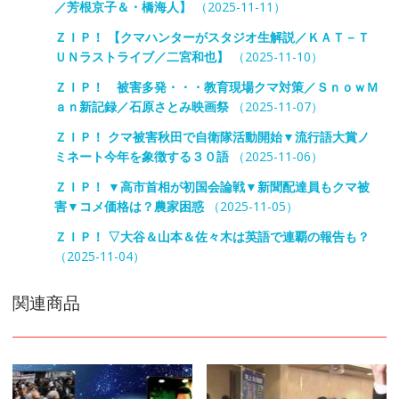
／芳根京子＆・橋海人】
（2025-11-11）
ＺＩＰ！ 【クマハンターがスタジオ生解説／ＫＡＴ－Ｔ
ＵＮラストライブ／二宮和也】
（2025-11-10）
ＺＩＰ！ 被害多発・・・教育現場クマ対策／ＳｎｏｗＭ
ａｎ新記録／石原さとみ映画祭
（2025-11-07）
ＺＩＰ！ クマ被害秋田で自衛隊活動開始▼流行語大賞ノ
ミネート今年を象徴する３０語
（2025-11-06）
ＺＩＰ！ ▼高市首相が初国会論戦▼新聞配達員もクマ被
害▼コメ価格は？農家困惑
（2025-11-05）
ＺＩＰ！ ▽大谷＆山本＆佐々木は英語で連覇の報告も？
（2025-11-04）
関連商品