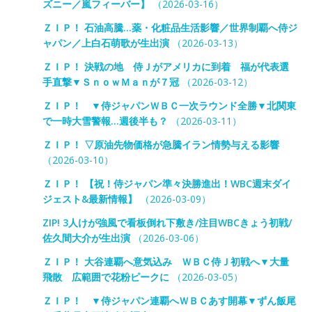
ズニー／嵐フィーバー】
（2026-03-16）
ＺＩＰ！ 石油高騰…薬・化粧品生活影響／世界制覇へ侍ジ
ャパン／上白石萌歌が生出演
（2026-03-13）
ＺＩＰ！ 決戦の地 侍Ｊがアメリカに到着 福が代表選
手直撃▼ＳｎｏｗＭａｎが７冠
（2026-03-12）
ＺＩＰ！ ▼侍ジャパンＷＢＣ一次ラウンド全勝▼北関東
で一時大雪警報…週後半も？
（2026-03-11）
ＺＩＰ！ ▽原油先物価格が急騰イラン情勢与える影響
（2026-03-10）
ＺＩＰ！ 【祝！侍ジャパン準々決勝進出！WBC週末ダイ
ジェスト&最新情報】
（2026-03-09）
ZIP! 3人けが強風で看板倒れ下敷き/注目WBCきょう初戦/
佐久間大介が生出演
（2026-03-06）
ＺＩＰ！ 大谷連覇へ意気込み ＷＢＣ侍Ｊ初戦へ▼大量
飛散 広範囲で花粉ピークに
（2026-03-05）
ＺＩＰ！ ▼侍ジャパン連覇へＷＢＣあす開幕▼ずん飯尾