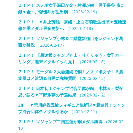
ＺＩＰ！ スノボ女子深田が金・村瀬が銅 男子長谷川は
銀▼金・戸塚優斗が生出演
（2026-02-19）
ＺＩＰ！ ▼井上芳雄・奈緒・上白石萌歌生出演▼五輪速
報冬季メダル最多更新へ
（2026-02-18）
ＺＩＰ！ ▽ジャンプ小林＆二階堂新種目をレジェンド葛
西が解説
（2026-02-17）
ＺＩＰ！ 【超速報ジャンプ丸山・りくりゅう・女子カー
リング／週末メダルイッキ見】
（2026-02-16）
ＺＩＰ！ モーグル２大会連続で銅！／スノボ女子１６歳
旋風は／浜辺＆目黒に究極質問
（2026-02-13）
ＺＩＰ！ 日本初！ジャンプ混合団体が銅 小林＆・梨が
思い語る▼平野歩夢の予選結果
（2026-02-12）
ZIP! ▼荒川静香五輪フィギュア生解説▼超速報！ジャン
プ混合団体金メダルなるか
（2026-02-11）
ＺＩＰ！ ▽ジャンプ二階堂蓮が銅メダル獲得
（2026-02-
10）