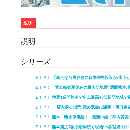
説明
説明
シリーズ
ＺＩＰ！ 【新たな台風お盆に日本列島接近か/水卜
ＺＩＰ！ 電車衝突夏休みの乗客▽地震1週間熊本
ＺＩＰ！ 地震1週間熊本で史上最高40℃超▽地域で
ＺＩＰ！ ”店内戻る指示”認め遺族に謝罪／川口春
ＺＩＰ！ 熊本 断水停電続く…最新中継／陣内貴美
ＺＩＰ！ 熊本震度7救助活動続く現地中継/猛暑の