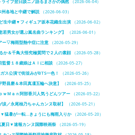
トライブ翌日談ニノ語るまさかの偶然
（2026-06-04）
本州各地と中継で解説
（2026-06-03）
など生中継▼フィギュア坂本花織生出演
（2026-06-02）
老若男女が選ぶ嵐名曲ランキング】
（2026-06-01）
アー▽梅雨型熱中症に注意
（2026-05-29）
はるか＆千鳥大悟究極質問で２人の素顔
（2026-05-28）
前監督１８歳娘はＡＩに相談
（2026-05-27）
ガス公演で街並みがBTS一色！
（2026-05-26）
宇野昌磨＆本田真凜五輪へ決意】
（2026-05-25）
ｏｗＭａｎ阿部香川人気うどんツアー
（2026-05-22）
が涙／永尾柚乃ちゃんカンヌ取材】
（2026-05-21）
ー▼猛暑が一転…きょうにも梅雨入りか
（2026-05-20）
続真夏日▼速報カンヌ国際映画祭
（2026-05-19）
！カンヌ国際映画祭現地徹底取材
（2026-05-18）