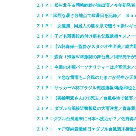
ＺＩＰ！ 松村北斗＆岡崎紗絵が生出演／今年初発表
ＺＩＰ！猛烈な暑さ各地点で猛暑日を記録／ Ｓｎ
ＺＩＰ！ 女逮捕…同居人の唇を糸で縫う▼新レギ
ＺＩＰ！ 子ども殺害絞め付け痕も父親逮捕▼スノ
ＺＩＰ！【W杯森保一監督がスタジオ生出演／総力取材！T
ＺＩＰ！ 森保Ｊ帰国Ｗ杯激闘の舞台裏／阿部亮平
ＺＩＰ！ 今週の木曜パーソナリティーは片寄涼太
ＺＩＰ！ ▼急な雷雨も…台風のたまごが発生か天
ＺＩＰ！ サッカーW杯ブラジル戦超速報/亀梨和也
ＺＩＰ！【美輪明宏さん(91)死去／台風各地で被害／
ＺＩＰ！ ダブル台風接近警報級の大雨注意／青森
ＺＩＰ！ダブル台風週末に日本へ接近か？／佐野勇
ＺＩＰ！ ▼戸塚純貴最終日▼ダブル台風週末接近