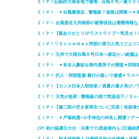
ＺＩＰ！記録的大雨各地で被害…台風６号／嵐ラス
ＺＩＰ！ ▼台風最接近…警報級？進路は関東へ▼
ＺＩＰ！ 台風接近九州南部の被害状況は避難情報
ＺＩＰ！【嵐ありがとうSPラストライブ一気見せ！
ＺＩＰ！▽ＳｎｏｗＭａｎ阿部の香川人気うどんツ
ＺＩＰ！ 九州で大雨台風６号日本へ接近か／綾瀬
ＺＩＰ！ ▼有名人豪邸を陣内貴美子が調査▼阿部
ＺＩＰ！ 巨人・阿部監督 暴行の疑いで逮捕▼ラスベ
ＺＩＰ！【カンヌ日本人初快挙／真夏の暑さ再び／
ＺＩＰ！ 天気が急変…警報級の雨で気温低下／Ｓｎ
ＺＩＰ！【健二郎の空き家再生ついに完成！依頼者
ＺＩＰ！ ▼戸塚純貴×小手伸也の仲良し開運ツア
ZIP! 初の猛暑日大分・兵庫で35度超都内も2日連
ＺＩＰ！ 栃木強盗殺人25歳指示役の女逮捕／速報