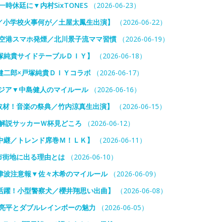
休廷に▼内村SixTONES
（2026-06-23）
／小学校火事何が／土屋太鳳生出演】
（2026-06-22）
田空港スマホ発煙／北川景子流ママ習慣
（2026-06-19）
塚純貴サイドテーブルＤＩＹ】
（2026-06-18）
健二郎×戸塚純貴ＤＩＹコラボ
（2026-06-17）
ジア▼中島健人のマイルール
（2026-06-16）
取材！音楽の祭典／竹内涼真生出演】
（2026-06-15）
卜解説サッカーＷ杯見どころ
（2026-06-12）
中継／トレンド席巻Ｍ！ＬＫ】
（2026-06-11）
市街地に出る理由とは
（2026-06-10）
に津波注意報▼佐々木希のマイルール
（2026-06-09）
活躍！小型警察犬／櫻井翔思い出曲】
（2026-06-08）
部亮平とダブルレインボーの魅力
（2026-06-05）