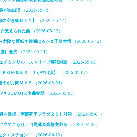
美が生出演
（2026-05-15）
郎の空き家ＤＩＹ】
（2026-05-14）
涼介支えられた曲
（2026-05-13）
ら危険な運転▼綾瀬はるか＆千鳥大悟
（2026-05-12）
2度目会見
（2026-05-11）
ウェイ＆メリル・ストリープ英語対談
（2026-05-08）
ＩＲＯＭ＆ＥＸＩＴが生出演】
（2026-05-07）
翔平が月間ＭＶＰ
（2026-05-06）
説▼DOMOTO名曲秘話
（2026-05-05）
の男を逮捕／阿部亮平プラダ２ＳＰ対談
（2026-05-01）
宅に立てこもり／目黒蓮＆高橋文哉ら
（2026-04-30）
生クエスチョン！
（2026-04-29）