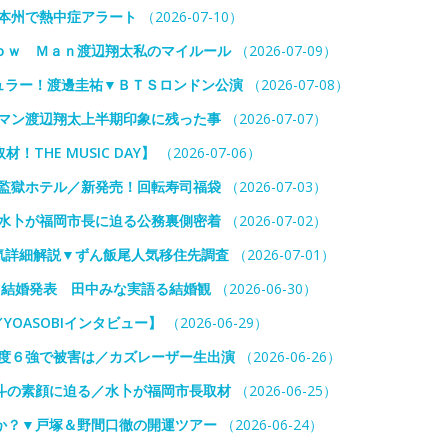
本州で熱中症アラート
（2026-07-10）
ｏｗ Ｍａｎ渡辺翔太私のマイルール
（2026-07-09）
ュラー！渡邊圭祐▼ＢＴＳロンドン公演
（2026-07-08）
ーマン渡辺翔太上半期印象に残った事
（2026-07-07）
HE MUSIC DAY】
（2026-07-06）
が監獄ホテル／新発売！回転寿司福袋
（2026-07-03）
／水卜が福岡市長に迫る公務裏側密着
（2026-07-02）
気詳細解説▼ずん飯尾人気移住先調査
（2026-07-01）
と結婚発表 田中みな実語る結婚観
（2026-06-30）
YOASOBIインタビュー】
（2026-06-29）
震度６強で被害は／カズレーザー生出演
（2026-06-26）
斗の素顔に迫る／水卜が福岡市長取材
（2026-06-25）
か？▼戸塚＆野間口徹の開運ツアー
（2026-06-24）