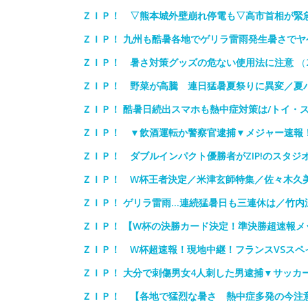
ＺＩＰ！ ▽熊本城外壁崩れ停電も▽高市首相が緊
ＺＩＰ！ 九州も酷暑各地でゲリラ雷雨発生暑さで
ＺＩＰ！ 暑さ対策グッズの危ない使用法に注意
（2
ＺＩＰ！ 野菜が高騰 連日猛暑夏祭りに異変／夏
ＺＩＰ！ 酷暑日続出スマホも熱中症対策は/トイ・
ＺＩＰ！ ▼飲酒運転か警察官逮捕▼メジャー速報
ＺＩＰ！ ダブルインパクト優勝者がZIP!のスタジ
ＺＩＰ！ W杯王者決定／米津玄師特集／佐々木久
ＺＩＰ！ ゲリラ雷雨…連続猛暑日も三連休は／竹内
ＺＩＰ！ 【W杯の決勝カード決定！準決勝超速報メ
ＺＩＰ！ W杯超速報！現地中継！フランスVSスペ
ＺＩＰ！ 大分で刺傷男女4人刺した男逮捕▼サッカ
ＺＩＰ！ 【各地で猛烈な暑さ 熱中症多発の今注