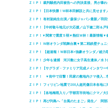
ＺＩＰ！ 裁判騒然内田被告への判決直後、男が暴れ一時
ＺＩＰ！【日本快勝！W杯本田解説と共に見せます
ＺＩＰ！ 有村架純生出演／森保ジャパン最新／羽
ＺＩＰ！【中村敬斗地元が大応援／山下健二郎＆戸
ＺＩＰ！▼関東で震度５弱▼熱狂Ｗ杯！最新情報▼
ＺＩＰ！ W杯オランダ戦舞台裏▼第二戦鉄壁チュニ
ＺＩＰ！ 【超速報！Ｗ杯日本×強豪オランダ／総力
ＺＩＰ！ 少年を逮捕 河川敷に女子高生遺体／水
ＺＩＰ！【サグラダ・ファミリア完成メインタワー
ＺＩＰ！ ▼街中で目撃！民家の敷地内クマ侵入…
ＺＩＰ！ フィリピン地震で200人超死傷日本各地
ＺＩＰ！【各地梅雨入り／宇都宮市街地にクマ／大
ＺＩＰ！ 再び列島へ「台風のたまご」発生／ 阿