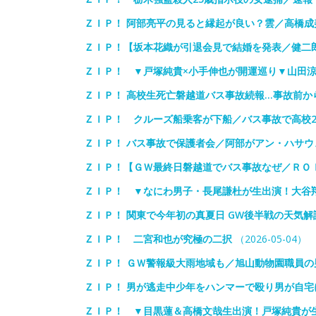
ＺＩＰ！ 阿部亮平の見ると縁起が良い？雲／高橋成
ＺＩＰ！【坂本花織が引退会見で結婚を発表／健二
ＺＩＰ！ ▼戸塚純貴×小手伸也が開運巡り▼山田
ＺＩＰ！ 高校生死亡磐越道バス事故続報…事故前か
ＺＩＰ！ クルーズ船乗客が下船／バス事故で高校
ＺＩＰ！ バス事故で保護者会／阿部がアン・ハサ
ＺＩＰ！【ＧＷ最終日磐越道でバス事故なぜ／ＲＯ
ＺＩＰ！ ▼なにわ男子・長尾謙杜が生出演！大谷
ＺＩＰ！ 関東で今年初の真夏日 GW後半戦の天気解
ＺＩＰ！ 二宮和也が究極の二択
（2026-05-04）
ＺＩＰ！ ＧＷ警報級大雨地域も／旭山動物園職員
ＺＩＰ！ 男が逃走中少年をハンマーで殴り男が自
ＺＩＰ！ ▼目黒蓮＆高橋文哉生出演！戸塚純貴が