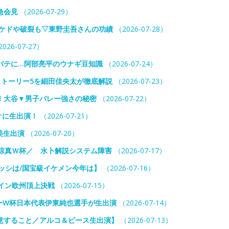
急会見
（2026-07-29）
ヤケドや破裂も▽東野圭吾さんの功績
（2026-07-28）
026-07-27）
バテに…阿部亮平のウナギ豆知識
（2026-07-24）
ストーリー5を細田佳央太が徹底解説
（2026-07-23）
！大谷▼男子バレー強さの秘密
（2026-07-22）
オに生出演！
（2026-07-21）
美生出演
（2026-07-20）
涼真Ｗ杯／ 水卜解説システム障害
（2026-07-17）
ッシは/国宝級イケメン今年は】
（2026-07-16）
イン欧州頂上決戦
（2026-07-15）
ーW杯日本代表伊東純也選手が生出演
（2026-07-14）
意すること／アルコ＆ピース生出演】
（2026-07-13）