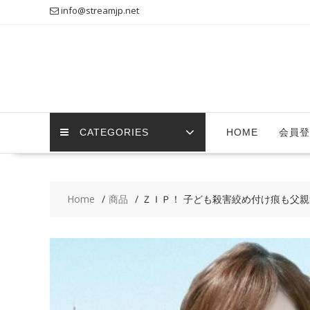
Skip
info@streamjp.net
to
content
CATEGORIES
HOME
会員登
Home
商品
ＺＩＰ！ 子ども殺害絞め付け痕も父