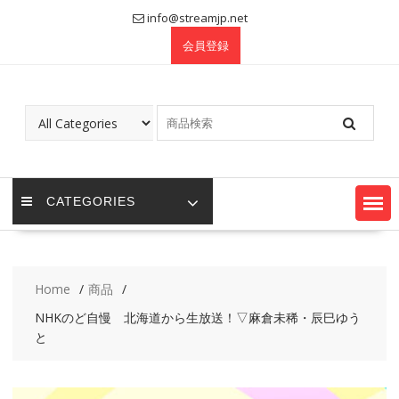
Skip
info@streamjp.net
to
会員登録
content
CATEGORIES
Home
商品
NHKのど自慢 北海道から生放送！▽麻倉未稀・辰巳ゆう
と