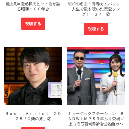
池上彰×徳光和夫ヒット曲が語
昭和の名曲！青春カムバック
る昭和１００年史
人生で最も聴いた恋愛ソン
グ！ ＳＰ ②
視聴する
視聴する
Ｂｅｓｔ Ａｒｔｉｓｔ ２０
ミュージックステーション Ｒ
２５「音楽の旅」②
ＡＤＷＩＭＰＳ３年ぶり登場▽
上白石萌音×清塚信也名曲カバ