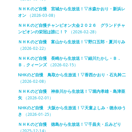
ＮＨＫのど自慢 宮城から生放送！▽水森かおり・新浜レ
オン
（2026-03-08）
ＮＨＫのど自慢チャンピオン大会２０２６ グランドチャ
ンピオンの栄冠は誰に！？
（2026-02-28）
ＮＨＫのど自慢 富山から生放送！▽野口五郎・夏川りみ
（2026-02-22）
ＮＨＫのど自慢 長崎から生放送！▽細川たかし・Ｂ．
Ｂ．クィーンズ
（2026-02-15）
NHKのど自慢 鳥取から生放送！▽香西かおり・石丸幹二
（2026-02-08）
ＮＨＫのど自慢 神奈川から生放送！▽堀内孝雄・島津亜
矢
（2026-02-01）
NHKのど自慢 大阪から生放送！▽天童よしみ・徳永ゆう
き
（2026-01-25）
ＮＨＫのど自慢 徳島から生放送！▽千昌夫・丘みどり
（2025-12-14）